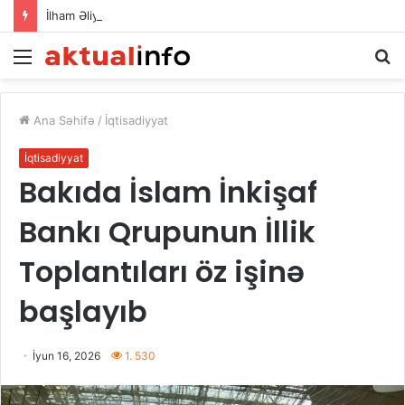
İlham Əliyev Donald Trampla danışdı
Menu
A
Ana Səhifə
/
İqtisadiyyat
İqtisadiyyat
Bakıda İslam İnkişaf
Bankı Qrupunun İllik
Toplantıları öz işinə
başlayıb
İyun 16, 2026
1. 530