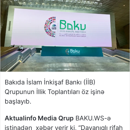
Bakıda İslam İnkişaf Bankı (İİB)
Qrupunun İllik Toplantıları öz işinə
başlayıb.
Aktualinfo Media Qrup
BAKU.WS-ə
istinadən xəbər verir ki, “Dayanıqlı rifah