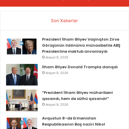
Son Xəbərlər
Prezident İlham Əliyev Vaşinqton Zirvə
Görüşünün ildönümü münasibətilə ABŞ
Prezidentinə məktub ünvanlayıb
Avqust 8, 2026
İlham Əliyev Donald Trampla danışdı
Avqust 8, 2026
“Prezident İlham Əliyev müharibəni
qazandı, həm də sülhü qazandı!”
Avqust 8, 2026
Avqustun 8-də Ermənistan
Respublikasının Baş naziri Nikol