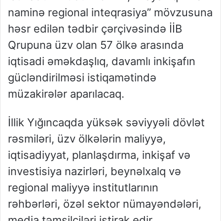
naminə regional inteqrasiya” mövzusuna
həsr edilən tədbir çərçivəsində İİB
Qrupuna üzv olan 57 ölkə arasında
iqtisadi əməkdaşlıq, davamlı inkişafın
gücləndirilməsi istiqamətində
müzakirələr aparılacaq.
İllik Yığıncaqda yüksək səviyyəli dövlət
rəsmiləri, üzv ölkələrin maliyyə,
iqtisadiyyat, planlaşdırma, inkişaf və
investisiya nazirləri, beynəlxalq və
regional maliyyə institutlarının
rəhbərləri, özəl sektor nümayəndələri,
media təmsilçiləri iştirak edir.