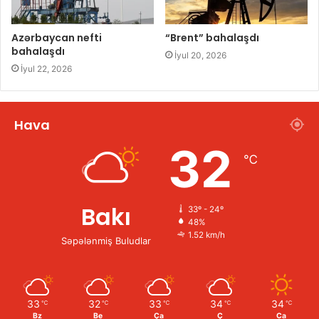
Azərbaycan nefti
“Brent” bahalaşdı
bahalaşdı
İyul 20, 2026
İyul 22, 2026
Hava
32
℃
Bakı
33º - 24º
48%
1.52 km/h
Səpələnmiş Buludlar
33
32
33
34
34
℃
℃
℃
℃
℃
Bz
Be
Ça
Ç
Ca