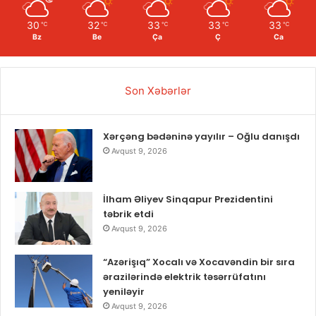
30
32
33
33
33
℃
℃
℃
℃
℃
Bz
Be
Ça
Ç
Ca
Son Xəbərlər
Xərçəng bədəninə yayılır – Oğlu danışdı
Avqust 9, 2026
İlham Əliyev Sinqapur Prezidentini
təbrik etdi
Avqust 9, 2026
“Azərişıq” Xocalı və Xocavəndin bir sıra
ərazilərində elektrik təsərrüfatını
yeniləyir
Avqust 9, 2026