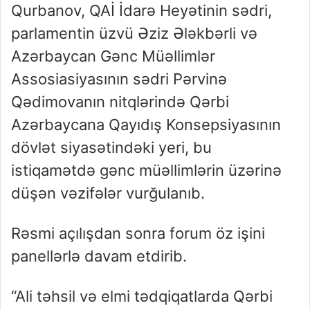
Qurbanov, QAİ İdarə Heyətinin sədri,
parlamentin üzvü Əziz Ələkbərli və
Azərbaycan Gənc Müəllimlər
Assosiasiyasının sədri Pərvinə
Qədimovanın nitqlərində Qərbi
Azərbaycana Qayıdış Konsepsiyasının
dövlət siyasətindəki yeri, bu
istiqamətdə gənc müəllimlərin üzərinə
düşən vəzifələr vurğulanıb.
Rəsmi açılışdan sonra forum öz işini
panellərlə davam etdirib.
“Ali təhsil və elmi tədqiqatlarda Qərbi