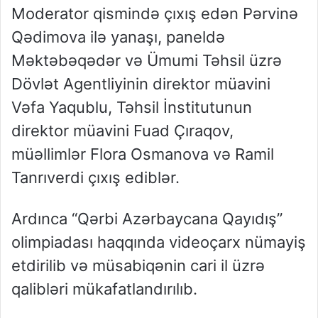
Moderator qismində çıxış edən Pərvinə
Qədimova ilə yanaşı, paneldə
Məktəbəqədər və Ümumi Təhsil üzrə
Dövlət Agentliyinin direktor müavini
Vəfa Yaqublu, Təhsil İnstitutunun
direktor müavini Fuad Çıraqov,
müəllimlər Flora Osmanova və Ramil
Tanrıverdi çıxış ediblər.
Ardınca “Qərbi Azərbaycana Qayıdış”
olimpiadası haqqında videoçarx nümayiş
etdirilib və müsabiqənin cari il üzrə
qalibləri mükafatlandırılıb.