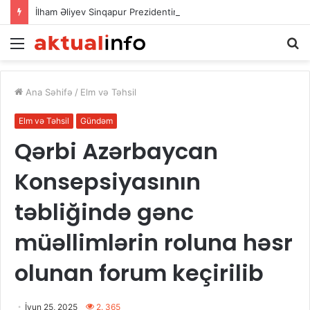
İlham Əliyev Sinqapur Prezidentini təbrik etdi
Menu
A
Ana Səhifə
/
Elm və Təhsil
Elm və Təhsil
Gündəm
Qərbi Azərbaycan
Konsepsiyasının
təbliğində gənc
müəllimlərin roluna həsr
olunan forum keçirilib
İyun 25, 2025
2. 365