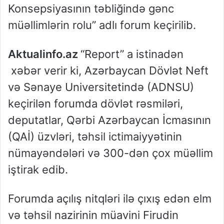
Konsepsiyasının təbliğində gənc
müəllimlərin rolu” adlı forum keçirilib.
Aktualinfo.az
“Report” a istinadən
xəbər verir ki, Azərbaycan Dövlət Neft
və Sənaye Universitetində (ADNSU)
keçirilən forumda dövlət rəsmiləri,
deputatlar, Qərbi Azərbaycan İcmasının
(QAİ) üzvləri, təhsil ictimaiyyətinin
nümayəndələri və 300-dən çox müəllim
iştirak edib.
Forumda açılış nitqləri ilə çıxış edən elm
və təhsil nazirinin müavini Firudin