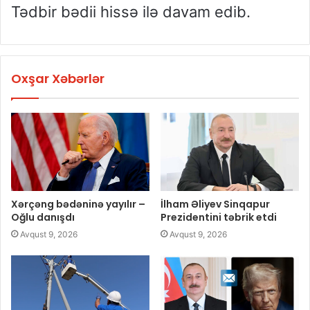
Tədbir bədii hissə ilə davam edib.
Oxşar Xəbərlər
Xərçəng bədəninə yayılır –
İlham Əliyev Sinqapur
Oğlu danışdı
Prezidentini təbrik etdi
Avqust 9, 2026
Avqust 9, 2026