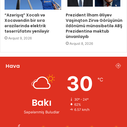
“Azərişıq” Xocalı və
Prezident İlham Əliyev
Xocavəndin bir sıra
Vaşinqton Zirvə Görüşünün
ərazilərində elektrik
ildönümü münasibətilə ABŞ
təsərrüfatını yeniləyir
Prezidentinə məktub
ünvanlayıb
Avqust 9, 2026
Avqust 8, 2026
Hava
30
℃
Bakı
30º - 24º
62%
6.57 km/h
Səpələnmiş Buludlar