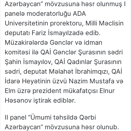
Azərbaycan” mövzusuna həsr olunmuş I
panelə moderatorluğu ADA
Universitetinin prorektoru, Milli Məclisin
deputatı Fariz İsmayılzadə edib.
Müzakirələrdə Gənclər və idman
komitəsi ilə QAİ Gənclər Şurasının sədri
Şahin İsmayılov, QAİ Qadınlar Şurasının
sədri, deputat Məlahət İbrahimqızı, QAİ
İdarə Heyətinin üzvü Nazim Mustafa və
Elm üzrə prezident mükafatçısı Elnur
Həsənov iştirak ediblər.
II panel “Ümumi təhsildə Qərbi
Azərbaycan” mövzusuna həsr olunub.