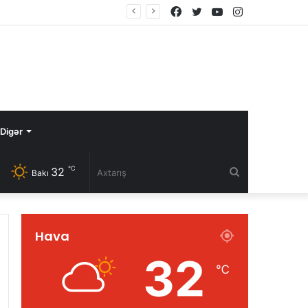
Facebook
Twitter
YouTube
Instagram
Digər
℃
32
Axtarış
Bakı
Hava
32
℃