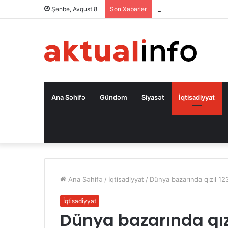
Proqram mühəndisliyinə
Şənbə, Avqust 8
Son Xəbərlər
Ana Səhifə
Gündəm
Siyasət
İqtisadiyyat
Ana Səhifə
/
İqtisadiyyat
/
Dünya bazarında qızıl 123
İqtisadiyyat
Dünya bazarında qızı