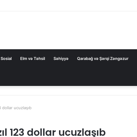
 dair elmi əsərlərin xülasələr toplusu dərc edilib
Sosial
Elm və Təhsil
Səhiyyə
Qarabağ və Şərqi Zəngəzur
 dollar ucuzlaşıb
l 123 dollar ucuzlaşıb