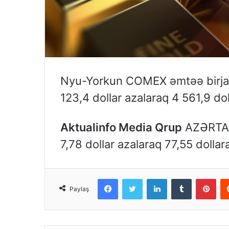
Nyu-Yorkun COMEX əmtəə birjasın
123,4 dollar azalaraq 4 561,9 dol
Aktualinfo Media Qrup
AZƏRTAC-
7,78 dollar azalaraq 77,55 dollar
Facebook
Twitter
LinkedIn
Tumblr
Pinterest
Paylaş