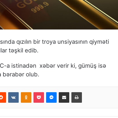
da qızılın bir troya unsiyasının qiyməti
lar təşkil edib.
a istinadən xəbər verir ki, gümüş isə
a bərabər olub.
Reddit
VKontakte
Odnoklassniki
Pocket
Messenger
Email ilə paylaş
Print