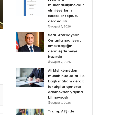
mühəndisliyinə dair
elmi əsərlərin
xülasələr toplusu
dərc edilib
Avqust 7, 2026
Səfir: Azərbaycan
Omanla nəqliyyat
əməkdaşlığını
dərinləşdirməyə
hazırdır
Avqust 7, 2026
Ali Məhkəmədən
müəllif hüquqları ilə
bağlı mühüm qərar:
İdxalçılar qonorar
ödəməkdən yayına
bilməyəcək
Avqust 7, 2026
Tramp ABŞ-də