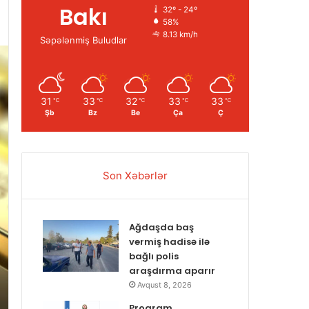
Bakı
32º - 24º
58%
8.13 km/h
Səpələnmiş Buludlar
31
33
32
33
33
℃
℃
℃
℃
℃
Şb
Bz
Be
Ça
Ç
Son Xəbərlər
Ağdaşda baş
vermiş hadisə ilə
bağlı polis
araşdırma aparır
Avqust 8, 2026
Proqram