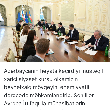
Azərbaycanın həyata keçirdiyi müstəqil
xarici siyasət kursu ölkəmizin
beynəlxalq mövqeyini əhəmiyyətli
dərəcədə möhkəmləndirib. Son illər
Avropa İttifaqı ilə münasibətlərin