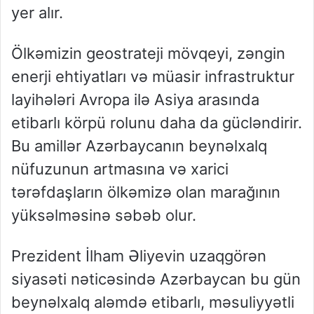
yer alır.
Ölkəmizin geostrateji mövqeyi, zəngin
enerji ehtiyatları və müasir infrastruktur
layihələri Avropa ilə Asiya arasında
etibarlı körpü rolunu daha da gücləndirir.
Bu amillər Azərbaycanın beynəlxalq
nüfuzunun artmasına və xarici
tərəfdaşların ölkəmizə olan marağının
yüksəlməsinə səbəb olur.
Prezident İlham Əliyevin uzaqgörən
siyasəti nəticəsində Azərbaycan bu gün
beynəlxalq aləmdə etibarlı, məsuliyyətli