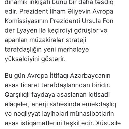
dinamik inkişafı bunu bir daha təsdiq
edir. Prezident İlham Əliyevin Avropa
Komissiyasının Prezidenti Ursula Fon
der Lyayen ilə keçirdiyi görüşlər və
aparılan müzakirələr strateji
tərəfdaşlığın yeni mərhələyə
yüksəldiyini göstərir.
Bu gün Avropa İttifaqı Azərbaycanın
əsas ticarət tərəfdaşlarından biridir.
Qarşılıqlı faydaya əsaslanan iqtisadi
əlaqələr, enerji sahəsində əməkdaşlıq
və nəqliyyat layihələri münasibətlərin
əsas istiqamətlərini təşkil edir. Xüsusilə