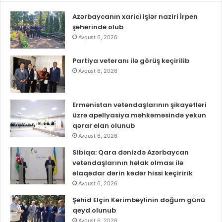
Azərbaycanın xarici işlər naziri İrpen
şəhərində olub
Avqust 6, 2026
Partiya veteranı ilə görüş keçirilib
Avqust 6, 2026
Ermənistan vətəndaşlarının şikayətləri
üzrə apellyasiya məhkəməsində yekun
qərar elan olunub
Avqust 6, 2026
Sibiqa: Qara dənizdə Azərbaycan
vətəndaşlarının həlak olması ilə
əlaqədar dərin kədər hissi keçiririk
Avqust 6, 2026
Şəhid Elçin Kərimbəylinin doğum günü
qeyd olunub
Avqust 6, 2026