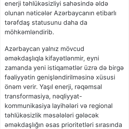
enerji təhlükəsizliyi sahəsində əldə
olunan nəticələr Azərbaycanın etibarlı
tərəfdaş statusunu daha da
möhkəmləndirib.
Azərbaycan yalnız mövcud
əməkdaşlıqla kifayətlənmir, eyni
zamanda yeni istiqamətlər üzrə də birgə
fəaliyyətin genişləndirilməsinə xüsusi
önəm verir. Yaşıl enerji, rəqəmsal
transformasiya, nəqliyyat-
kommunikasiya layihələri və regional
təhlükəsizlik məsələləri gələcək
əməkdaşlığın əsas prioritetləri sırasında