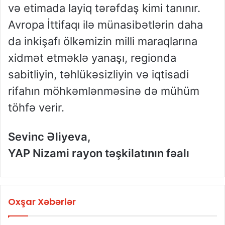
və etimada layiq tərəfdaş kimi tanınır.
Avropa İttifaqı ilə münasibətlərin daha
da inkişafı ölkəmizin milli maraqlarına
xidmət etməklə yanaşı, regionda
sabitliyin, təhlükəsizliyin və iqtisadi
rifahın möhkəmlənməsinə də mühüm
töhfə verir.
Sevinc Əliyeva,
YAP Nizami rayon təşkilatının fəalı
Oxşar Xəbərlər