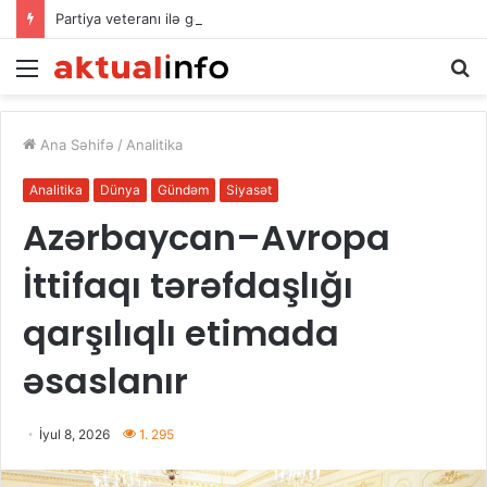
Partiya veteranı ilə görüş keçirilib
Menu
A
Ana Səhifə
/
Analitika
Analitika
Dünya
Gündəm
Siyasət
Azərbaycan–Avropa
İttifaqı tərəfdaşlığı
qarşılıqlı etimada
əsaslanır
İyul 8, 2026
1. 295