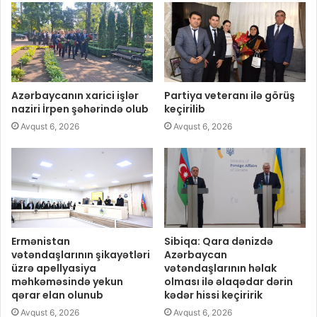
Azərbaycanın xarici işlər
Partiya veteranı ilə görüş
naziri İrpen şəhərində olub
keçirilib
Avqust 6, 2026
Avqust 6, 2026
Ermənistan
Sibiqa: Qara dənizdə
vətəndaşlarının şikayətləri
Azərbaycan
üzrə apellyasiya
vətəndaşlarının həlak
məhkəməsində yekun
olması ilə əlaqədar dərin
qərar elan olunub
kədər hissi keçiririk
Avqust 6, 2026
Avqust 6, 2026