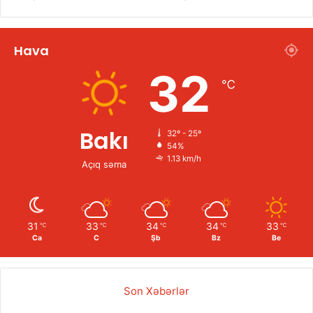
Hava
32
℃
Bakı
32º - 25º
54%
1.13 km/h
Açıq səma
31
33
34
34
33
℃
℃
℃
℃
℃
Ca
C
Şb
Bz
Be
Son Xəbərlər