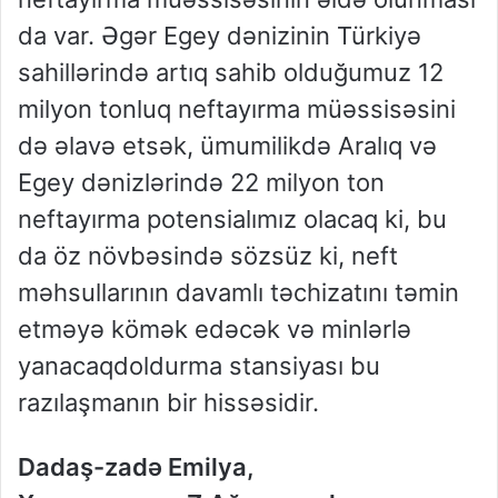
da var. Əgər Egey dənizinin Türkiyə
sahillərində artıq sahib olduğumuz 12
milyon tonluq neftayırma müəssisəsini
də əlavə etsək, ümumilikdə Aralıq və
Egey dənizlərində 22 milyon ton
neftayırma potensialımız olacaq ki, bu
da öz növbəsində sözsüz ki, neft
məhsullarının davamlı təchizatını təmin
etməyə kömək edəcək və minlərlə
yanacaqdoldurma stansiyası bu
razılaşmanın bir hissəsidir.
Dadaş-zadə Emilya,