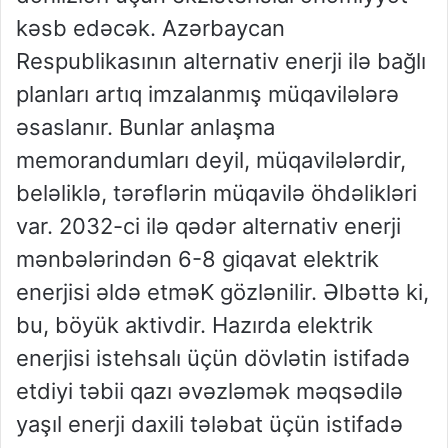
kəsb edəcək. Azərbaycan
Respublikasının alternativ enerji ilə bağlı
planları artıq imzalanmış müqavilələrə
əsaslanır. Bunlar anlaşma
memorandumları deyil, müqavilələrdir,
beləliklə, tərəflərin müqavilə öhdəlikləri
var. 2032-ci ilə qədər alternativ enerji
mənbələrindən 6-8 giqavat elektrik
enerjisi əldə etməK gözlənilir. Əlbəttə ki,
bu, böyük aktivdir. Hazırda elektrik
enerjisi istehsalı üçün dövlətin istifadə
etdiyi təbii qazı əvəzləmək məqsədilə
yaşıl enerji daxili tələbat üçün istifadə