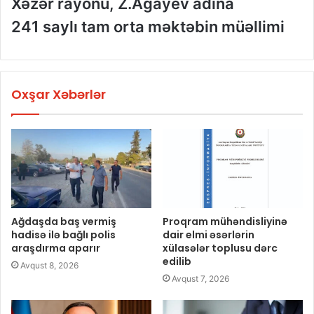
Xəzər rayonu, Z.Ağayev adına
241 saylı tam orta məktəbin müəllimi
Oxşar Xəbərlər
Ağdaşda baş vermiş
Proqram mühəndisliyinə
hadisə ilə bağlı polis
dair elmi əsərlərin
araşdırma aparır
xülasələr toplusu dərc
edilib
Avqust 8, 2026
Avqust 7, 2026