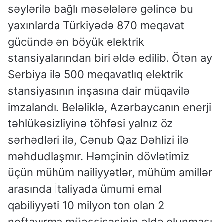
səylərilə bağlı məsələlərə gəlincə bu
yaxınlarda Türkiyədə 870 meqavat
gücündə ən böyük elektrik
stansiyalarından biri əldə edilib. Ötən ay
Serbiya ilə 500 meqavatlıq elektrik
stansiyasının inşasına dair müqavilə
imzalandı. Beləliklə, Azərbaycanın enerji
təhlükəsizliyinə töhfəsi yalnız öz
sərhədləri ilə, Cənub Qaz Dəhlizi ilə
məhdudlaşmır. Həmçinin dövlətimiz
üçün mühüm nailiyyətlər, mühüm amillər
arasında İtaliyada ümumi emal
qabiliyyəti 10 milyon ton olan 2
neftayırma müəssisəsinin əldə olunması