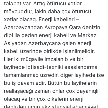
tələbat var. Artıq ötürücü xətlər
mövcuddur, lakin daha çox ötürücü
xətlər olacaq. Enerji kabelləri –
Azərbaycandan Avropaya Qara dənizin
dibi ilə gedən enerji kabeli və Mərkəzi
Asiyadan Azərbaycana gələn enerji
kabeli üzərində birlikdə işlənilməlidir.
Hər iki müqavilə imzalanıb və bir
layihədə iqtisadi-texniki əsaslandırma
tamamlanmaq üzrədir, digər layihədə isə
bu iş davam edir. Bütün bu layihələrin
reallaşacağı zaman onlar çox dayanıqlı
olacaq və bir çox ölkələrin enerji
dəhlizləri üçün ekzistensial əhəmiyyət