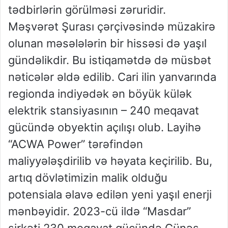
tədbirlərin görülməsi zəruridir.
Məşvərət Şurası çərçivəsində müzakirə
olunan məsələlərin bir hissəsi də yaşıl
gündəlikdir. Bu istiqamətdə də müsbət
nəticələr əldə edilib. Cari ilin yanvarında
regionda indiyədək ən böyük külək
elektrik stansiyasının – 240 meqavat
gücündə obyektin açılışı olub. Layihə
“ACWA Power” tərəfindən
maliyyələşdirilib və həyata keçirilib. Bu,
artıq dövlətimizin malik olduğu
potensiala əlavə edilən yeni yaşıl enerji
mənbəyidir. 2023-cü ildə “Masdar”