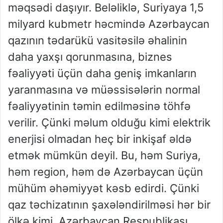
məqsədi daşıyır. Beləliklə, Suriyaya 1,5
milyard kubmetr həcmində Azərbaycan
qazının tədarükü vasitəsilə əhalinin
daha yaxşı qorunmasına, biznes
fəaliyyəti üçün daha geniş imkanların
yaranmasına və müəssisələrin normal
fəaliyyətinin təmin edilməsinə töhfə
verilir. Çünki məlum olduğu kimi elektrik
enerjisi olmadan heç bir inkişaf əldə
etmək mümkün deyil. Bu, həm Suriya,
həm region, həm də Azərbaycan üçün
mühüm əhəmiyyət kəsb edirdi. Çünki
qaz təchizatının şaxələndirilməsi hər bir
ölkə kimi, Azərbaycan Respublikası