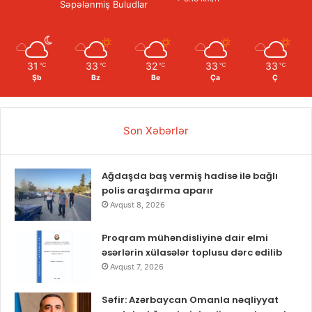
Səpələnmiş Buludlar
31
33
32
33
33
℃
℃
℃
℃
℃
Şb
Bz
Be
Ça
Ç
Son Xəbərlər
Ağdaşda baş vermiş hadisə ilə bağlı
polis araşdırma aparır
Avqust 8, 2026
Proqram mühəndisliyinə dair elmi
əsərlərin xülasələr toplusu dərc edilib
Avqust 7, 2026
Səfir: Azərbaycan Omanla nəqliyyat