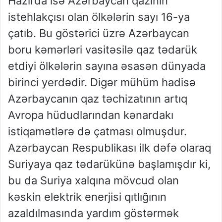
Hazırda isə Azərbaycan qazının
istehlakçısı olan ölkələrin sayı 16-ya
çatıb. Bu göstərici üzrə Azərbaycan
boru kəmərləri vasitəsilə qaz tədarük
etdiyi ölkələrin sayına əsasən dünyada
birinci yerdədir. Digər mühüm hadisə
Azərbaycanın qaz təchizatının artıq
Avropa hüdudlarından kənardakı
istiqamətlərə də çatması olmuşdur.
Azərbaycan Respublikası ilk dəfə olaraq
Suriyaya qaz tədarükünə başlamışdır ki,
bu da Suriya xalqına mövcud olan
kəskin elektrik enerjisi qıtlığının
azaldılmasında yardım göstərmək