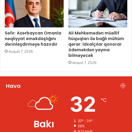
Səfir: Azərbaycan Omanla
Ali Məhkəmədən müəllif
nəqliyyat əməkdaşlığını
hüquqları ilə bağlı mühüm
dərinləşdirməyə hazırdır
qərar: İdxalçılar qonorar
ödəməkdən yayına
Avqust 7, 2026
bilməyəcək
Avqust 7, 2026
Hava
32
℃
Bakı
32º - 24º
58%
8.13 km/h