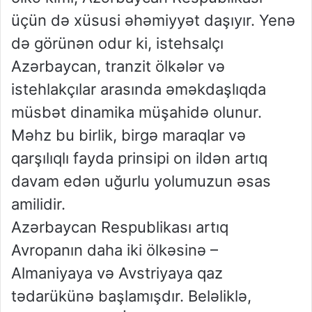
üçün də xüsusi əhəmiyyət daşıyır. Yenə
də görünən odur ki, istehsalçı
Azərbaycan, tranzit ölkələr və
istehlakçılar arasında əməkdaşlıqda
müsbət dinamika müşahidə olunur.
Məhz bu birlik, birgə maraqlar və
qarşılıqlı fayda prinsipi on ildən artıq
davam edən uğurlu yolumuzun əsas
amilidir.
Azərbaycan Respublikası artıq
Avropanın daha iki ölkəsinə –
Almaniyaya və Avstriyaya qaz
tədarükünə başlamışdır. Beləliklə,