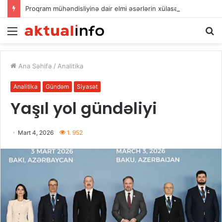
Proqram mühəndisliyinə dair elmi əsərlərin xülasələr toplusu dərc edilib
Menu
A
Ana Səhifə
/
Analitika
Analitika
Gündəm
Siyasət
Yaşıl yol gündəliyi
Mart 4, 2026
1. 952