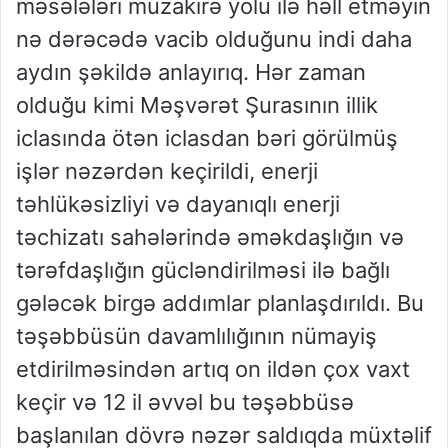
məsələləri müzakirə yolu ilə həll etməyin
nə dərəcədə vacib olduğunu indi daha
aydın şəkildə anlayırıq. Hər zaman
olduğu kimi Məşvərət Şurasının illik
iclasında ötən iclasdan bəri görülmüş
işlər nəzərdən keçirildi, enerji
təhlükəsizliyi və dayanıqlı enerji
təchizatı sahələrində əməkdaşlığın və
tərəfdaşlığın gücləndirilməsi ilə bağlı
gələcək birgə addımlar planlaşdırıldı. Bu
təşəbbüsün davamlılığının nümayiş
etdirilməsindən artıq on ildən çox vaxt
keçir və 12 il əvvəl bu təşəbbüsə
başlanılan dövrə nəzər saldıqda müxtəlif