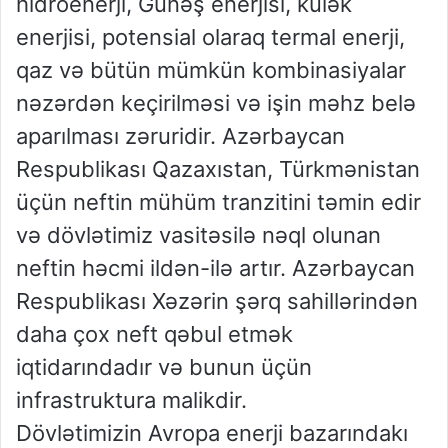
hidroenerji, Günəş enerjisi, külək
enerjisi, potensial olaraq termal enerji,
qaz və bütün mümkün kombinasiyalar
nəzərdən keçirilməsi və işin məhz belə
aparılması zəruridir. Azərbaycan
Respublikası Qazaxıstan, Türkmənistan
üçün neftin mühüm tranzitini təmin edir
və dövlətimiz vasitəsilə nəql olunan
neftin həcmi ildən-ilə artır. Azərbaycan
Respublikası Xəzərin şərq sahillərindən
daha çox neft qəbul etmək
iqtidarındadır və bunun üçün
infrastruktura malikdir.
Dövlətimizin Avropa enerji bazarındakı