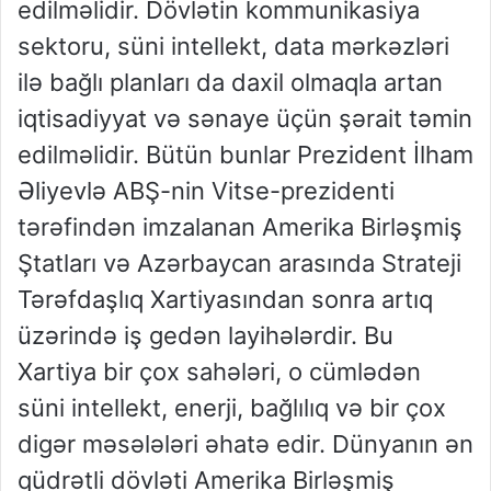
edilməlidir. Dövlətin kommunikasiya
sektoru, süni intellekt, data mərkəzləri
ilə bağlı planları da daxil olmaqla artan
iqtisadiyyat və sənaye üçün şərait təmin
edilməlidir. Bütün bunlar Prezident İlham
Əliyevlə ABŞ-nin Vitse-prezidenti
tərəfindən imzalanan Amerika Birləşmiş
Ştatları və Azərbaycan arasında Strateji
Tərəfdaşlıq Xartiyasından sonra artıq
üzərində iş gedən layihələrdir. Bu
Xartiya bir çox sahələri, o cümlədən
süni intellekt, enerji, bağlılıq və bir çox
digər məsələləri əhatə edir. Dünyanın ən
qüdrətli dövləti Amerika Birləşmiş