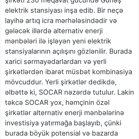
şirkəti 230 meqavat gücündə Günəş
elektrik stansiyası inşa edib. Bir neçə
layihə artıq icra mərhələsindədir və
gələcək illərdə alternativ enerji
mənbələri ilə işləyən yeni elektrik
stansiyalarının açılışını gözlənilir. Burada
xarici sərmayədarlardan və yerli
şirkətlərdən ibarət müsbət kombinasiya
mövcuddur. Yerli şirkətlər dedikdə,
əlbəttə ki, SOCAR nəzərdə tutulur. Lakin
təkcə SOCAR yox, həmçinin özəl
şirkətlər alternativ enerji mənbələrinə
investisiya yatırmağa başlayıb, çünki
burada böyük potensial və bazarda