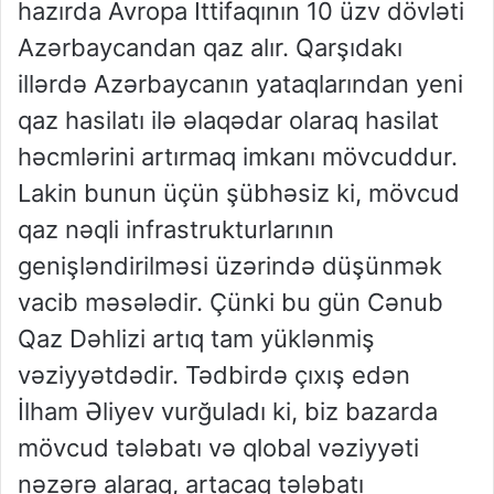
hazırda Avropa İttifaqının 10 üzv dövləti
Azərbaycandan qaz alır. Qarşıdakı
illərdə Azərbaycanın yataqlarından yeni
qaz hasilatı ilə əlaqədar olaraq hasilat
həcmlərini artırmaq imkanı mövcuddur.
Lakin bunun üçün şübhəsiz ki, mövcud
qaz nəqli infrastrukturlarının
genişləndirilməsi üzərində düşünmək
vacib məsələdir. Çünki bu gün Cənub
Qaz Dəhlizi artıq tam yüklənmiş
vəziyyətdədir. Tədbirdə çıxış edən
İlham Əliyev vurğuladı ki, biz bazarda
mövcud tələbatı və qlobal vəziyyəti
nəzərə alaraq, artacaq tələbatı