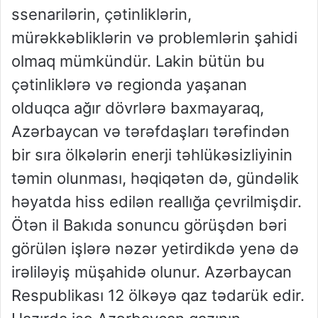
ssenarilərin, çətinliklərin,
mürəkkəbliklərin və problemlərin şahidi
olmaq mümkündür. Lakin bütün bu
çətinliklərə və regionda yaşanan
olduqca ağır dövrlərə baxmayaraq,
Azərbaycan və tərəfdaşları tərəfindən
bir sıra ölkələrin enerji təhlükəsizliyinin
təmin olunması, həqiqətən də, gündəlik
həyatda hiss edilən reallığa çevrilmişdir.
Ötən il Bakıda sonuncu görüşdən bəri
görülən işlərə nəzər yetirdikdə yenə də
irəliləyiş müşahidə olunur. Azərbaycan
Respublikası 12 ölkəyə qaz tədarük edir.