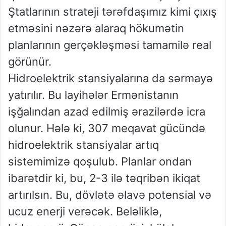
Ştatlarının strateji tərəfdaşımız kimi çıxış
etməsini nəzərə alaraq hökumətin
planlarının gerçəkləşməsi tamamilə real
görünür.
Hidroelektrik stansiyalarına da sərmayə
yatırılır. Bu layihələr Ermənistanın
işğalından azad edilmiş ərazilərdə icra
olunur. Hələ ki, 307 meqavat gücündə
hidroelektrik stansiyalar artıq
sistemimizə qoşulub. Planlar ondan
ibarətdir ki, bu, 2-3 ilə təqribən ikiqat
artırılsın. Bu, dövlətə əlavə potensial və
ucuz enerji verəcək. Beləliklə,