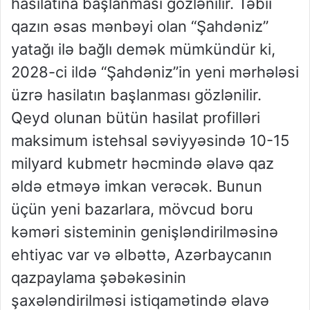
hasilatına başlanması gözlənilir. Təbii
qazın əsas mənbəyi olan “Şahdəniz”
yatağı ilə bağlı demək mümkündür ki,
2028-ci ildə “Şahdəniz”in yeni mərhələsi
üzrə hasilatın başlanması gözlənilir.
Qeyd olunan bütün hasilat profilləri
maksimum istehsal səviyyəsində 10-15
milyard kubmetr həcmində əlavə qaz
əldə etməyə imkan verəcək. Bunun
üçün yeni bazarlara, mövcud boru
kəməri sisteminin genişləndirilməsinə
ehtiyac var və əlbəttə, Azərbaycanın
qazpaylama şəbəkəsinin
şaxələndirilməsi istiqamətində əlavə