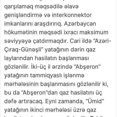
qarşılamaq məqsədilə əlavə
genişləndirmə və interkonnektor
imkanlarını araşdırırıq. Azərbaycan
hökumətinin məqsədi ixracı maksimum
səviyyəyə çatdırmaqdır. Cari ildə “Azəri-
Çıraq-Günəşli” yatağının dərin qaz
laylarından hasilatın başlanması
gözlənilir. İki-üç il ərzində “Abşeron”
yatağının tammiqyaslı işlənmə
mərhələsinin başlanmasını gözlənilir ki,
bu da “Abşeron”dan qaz hasilatını üç
dəfə artıracaq. Eyni zamanda, “Ümid”
yatağının ikinci mərhələsi üzrə qaz