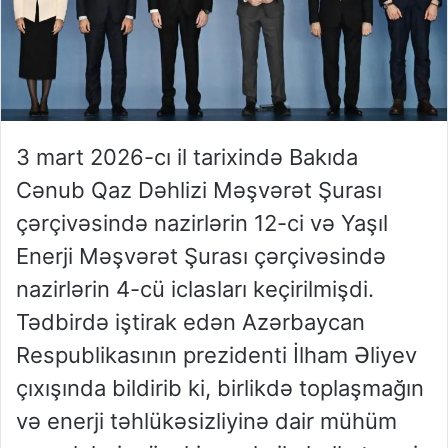
3 mart 2026-cı il tarixində Bakıda
Cənub Qaz Dəhlizi Məşvərət Şurası
çərçivəsində nazirlərin 12-ci və Yaşıl
Enerji Məşvərət Şurası çərçivəsində
nazirlərin 4-cü iclasları keçirilmişdi.
Tədbirdə iştirak edən Azərbaycan
Respublikasının prezidenti İlham Əliyev
çıxışında bildirib ki, birlikdə toplaşmağın
və enerji təhlükəsizliyinə dair mühüm