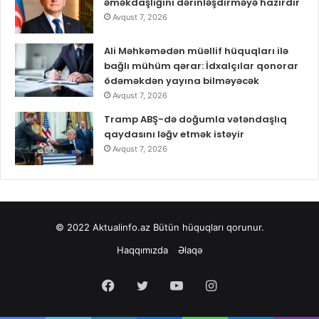
əməkdaşlığını dərinləşdirməyə hazırdır
Avqust 7, 2026
Ali Məhkəmədən müəllif hüquqları ilə
bağlı mühüm qərar: İdxalçılar qonorar
ödəməkdən yayına bilməyəcək
Avqust 7, 2026
Tramp ABŞ-də doğumla vətəndaşlıq
qaydasını ləğv etmək istəyir
Avqust 7, 2026
© 2022
Aktualinfo.az
Bütün hüquqları qorunur.
Haqqımızda
Əlaqə
Facebook
Twitter
YouTube
Instagram