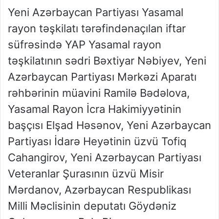
Yeni Azərbaycan Partiyası Yasamal
rayon təşkilatı tərəfindən
açılan iftar
süfrəsində
YAP Yasamal rayon
təşkilatının sədri Bəxtiyar Nəbiyev,
Yeni
Azərbaycan Partiyası Mərkəzi Aparatı
rəhbərinin müavini Ramilə Bədəlova
,
Yasamal Rayon İcra Hakimiyyətinin
başçısı Elşad Həsənov,
Yeni Azərbaycan
Partiyası İdarə Heyətinin üzvü Tofiq
Cahangirov,
Yeni Azərbaycan Partiyası
Veteranlar Şurasının üzvü
Misir
Mərdanov
,
Azərbaycan Respublikası
Milli Məclisinin deputatı Göydəniz