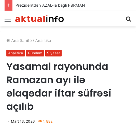
Prezidentdən AZAL-la bağlı FƏRMAN
Menu
A
Ana Səhifə
/
Analitika
Analitika
Gündəm
Siyasət
Yasamal rayonunda
Ramazan ayı ilə
əlaqədar iftar süfrəsi
açılıb
Mart 13, 2026
1. 882