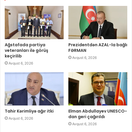
Ağstafada partiya
Prezidentdən AZAL-la bağlı
veteranları ilə görüş
FƏRMAN
keçirilib
Avqust 6, 2026
Avqust 6, 2026
Tahir Kərimliyə ağır itki
Elman Abdullayev UNESCO-
dan geri çağırıldı
Avqust 6, 2026
Avqust 6, 2026