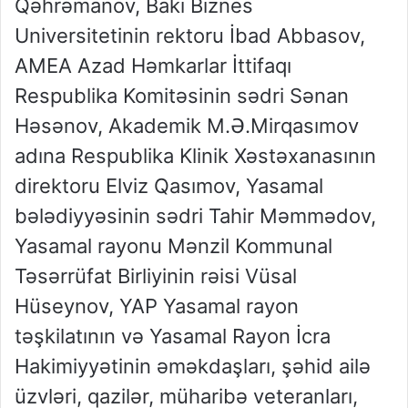
Qəhrəmanov, Bakı Biznes
Universitetinin rektoru İbad Abbasov
,
AMEA Azad Həmkarlar İttifaqı
Respublika Komitəsinin sədri Sənan
Həsənov
, Akademik M.Ə.Mirqasımov
adına Respublika Klinik Xəstəxanasının
direktoru Elviz Qasımov,
Yasamal
bələdiyyəsinin sədri Tahir Məmmədov
,
Y
asamal rayonu Mənzil Kommunal
Təsərrüfat Birliyinin rəisi Vüsal
Hüseynov,
YAP Yasamal rayon
təşkilatının və Yasamal Rayon İcra
Hakimiyyətinin əməkdaşları
,
şəhid ailə
üzvləri, qazilər, müharibə veteranları,