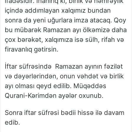
ifadəsidir. İnanırıq ki, birlik və həmrəylik
içində addımlayan xalqımız bundan
sonra da yeni uğurlara imza atacaq. Qoy
bu mübarək Ramazan ayı ölkəmizə daha
çox bərəkət, xalqımıza isə sülh, rifah və
firavanlıq gətirsin.
İftar süfrəsində Ramazan ayının fəzilət
və dəyərlərindən, onun vəhdət və birlik
ayı olması qeyd edilib. Müqəddəs
Qurani-Kərimdən ayələr oxunub.
Sonra
iftar süfrəsi bədii hissə ilə davam
edib.