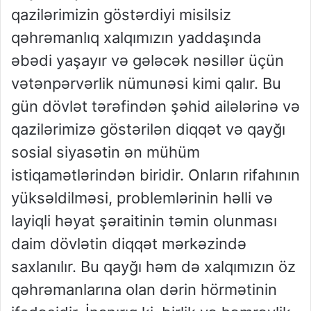
qazilərimizin
göstərdiyi misilsiz
qəhrəmanlıq xalqımızın yaddaşında
əbədi yaşayır və gələcək nəsillər üçün
vətənpərvərlik nümunəsi kimi qalır. Bu
gün dövlət tərəfindən şəhid ailələrinə və
qazilərimizə göstərilən diqqət və qayğı
sosial siyasətin ən mühüm
istiqamətlərindən biridir. Onların rifahının
yüksəldilməsi, problemlərinin həlli və
layiqli həyat şəraitinin təmin olunması
daim dövlətin diqqət mərkəzində
saxlanılır. Bu qayğı həm də xalqımızın öz
qəhrəmanlarına olan dərin hörmətinin