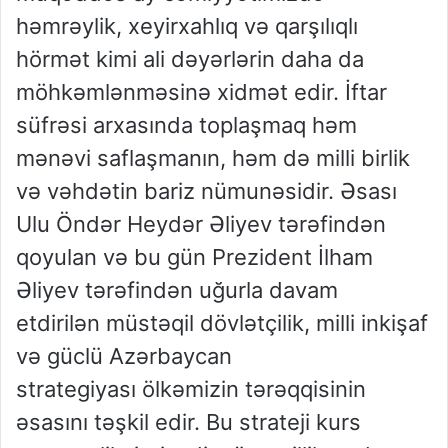
həmrəylik, xeyirxahlıq və qarşılıqlı
hörmət kimi ali dəyərlərin daha da
möhkəmlənməsinə xidmət edir. İftar
süfrəsi arxasında toplaşmaq həm
mənəvi saflaşmanın, həm də milli birlik
və vəhdətin bariz nümunəsidir.
Əsası
Ulu Öndər Heydər Əliyev tərəfindən
qoyulan və bu gün Prezident İlham
Əliyev tərəfindən uğurla davam
etdirilən
müstəqil dövlətçilik, milli inkişaf
və güclü Azərbaycan
strategiyası
ölkəmizin tərəqqisinin
əsasını təşkil edir. Bu strateji kurs