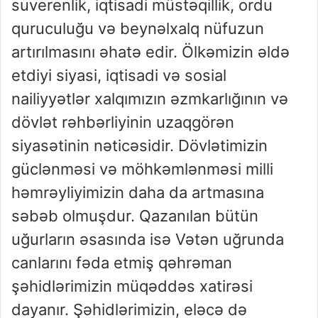
suverenlik, iqtisadi müstəqillik, ordu
quruculuğu və beynəlxalq nüfuzun
artırılmasını əhatə edir.
Ölkəmizin əldə
etdiyi siyasi, iqtisadi və sosial
nailiyyətlər xalqımızın əzmkarlığının və
dövlət rəhbərliyinin uzaqgörən
siyasətinin nəticəsidir. Dövlətimizin
güclənməsi və möhkəmlənməsi milli
həmrəyliyimizin daha da artmasına
səbəb olmuşdur. Qazanılan bütün
uğurların əsasında isə Vətən uğrunda
canlarını fəda etmiş qəhrəman
şəhidlərimizin müqəddəs xatirəsi
dayanır. Şəhidlərimizin
, eləcə də