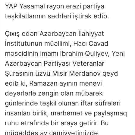
YAP Yasamal rayon ərazi partiya
təşkilatlarının sədrləri iştirak edib.
Çıxış edən
Azərbaycan İlahiyyat
İnstitutunun müəllimi, Hacı Cavad
məscidinin imamı İbrahim Quliyev,
Yeni
Azərbaycan Partiyası Veteranlar
Şurasının üzvü Misir Mərdanov
qeyd
edib ki, Ramazan ayının mənəvi
dəyərlərlə zəngin olan mübarək
günlərində təşkil olunan iftar süfrələri
insanları birlik, mərhəmət və paylaşmaq
ruhu ətrafında bir araya gətirir. Bu
müqəddəs ay cəmiyyətimizdə