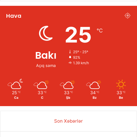
Hava
25
℃
Bakı
25º - 25º
92%
1.39 km/h
Açıq səma
25
33
33
34
33
℃
℃
℃
℃
℃
Ca
C
Şb
Bz
Be
Son Xəbərlər