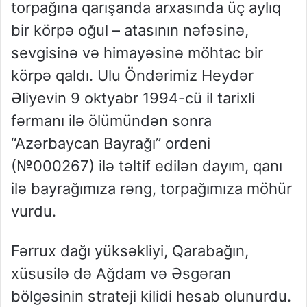
torpağına qarışanda arxasında üç aylıq
bir körpə oğul
–
atasının nəfəsinə,
sevgisinə və himayəsinə möhtac bir
körpə qaldı. Ulu Öndərimiz Heydər
Əliyevin 9 oktyabr 1994-cü il tarixli
fərmanı ilə ölümündən sonra
“
Azərbaycan Bayrağı”
ordeni
(№000267) ilə təltif edilən dayım, qanı
ilə bayrağımıza rəng, torpağımıza möhür
vurdu.
Fərrux dağı yüksəkliyi
, Qarabağın,
xüsusilə də Ağdam və Əsgəran
bölgəsinin strateji kilidi hesab olunurdu.