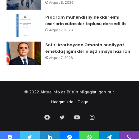
Avqust 8, 2026
Proqram mühəndisliyinə dair elmi
əsərlərin xülasələr toplusu dərc edilib
Avqust 7, 2026
Səfir: Azərbaycan Omanla nəqliyyat
əməkdaşlığını dərinləşdirməyə hazırdır
Avqust 7, 2026
© 2022
Aktualinfo.az
Bütün hüquqları qorunur.
Haqqımızda
Əlaqə
Facebook
Twitter
YouTube
Instagram