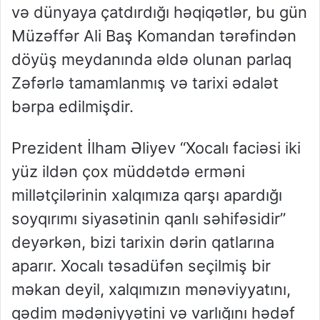
və dünyaya çatdırdığı həqiqətlər, bu gün
Müzəffər Ali Baş Koman
dan tərəfindən
döyüş meydanında
əldə olunan
parlaq
Zəfərlə tamamlanmış və tarixi ədalət
bərpa edilmişdir.
Prezident İlham Əliyev
“Xocalı faciəsi iki
yüz ildən çox müddətdə erməni
millətçilərinin xalqımıza qarşı apardığı
soyqırımı siyasətinin qanlı səhifəsidir”
deyərkən, bizi tarixin dərin qatlarına
aparır. Xocalı təsadüfən seçilmiş bir
məkan deyil, xalqımızın mənəviyyatını,
qədim mədəniyyətini və varlığını hədəf