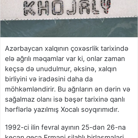
Azərbaycan xalqının çoxəsrlik tarixində
elə ağrılı məqamlar var ki, onlar zaman
keçsə də unudulmur, əksinə, xalqın
birliyini və iradəsini daha da
möhkəmləndirir. Bu ağrıların ən dərin və
sağalmaz olanı isə
bəşər tarixinə
qanlı
hərflərlə
yazılmış
Xocalı soyqırımıdır
.
1992-ci ilin fevral ayının 25-dən 26-na
keçən gecə Erməni silahlı birləşmələri