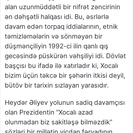
alan uzunmüddətli bir nifrət zəncirinin
ən dəhşətli halqası idi. Bu, əsrlərlə
davam edən torpaq iddialarının, etnik
təmizləmələrin və sönməyən bir
düşmənçiliyin 1992-ci ilin qanlı qış
gecəsində püskürən vəhşiliyi idi. Dövlət
başçısı bu ifadə ilə xatırladır ki, Xocalı
bizim üçün təkcə bir şəhərin itkisi deyil,
bütöv bir tarixin sızlayan yarasıdır.
Heydər Əliyev yolunun sadiq
davamçısı
olan Prezidentin
“Xocalı azad
olunmadan biz sakitləşə bilməzdik”
sözləri bir millətin vicdan fəryadının