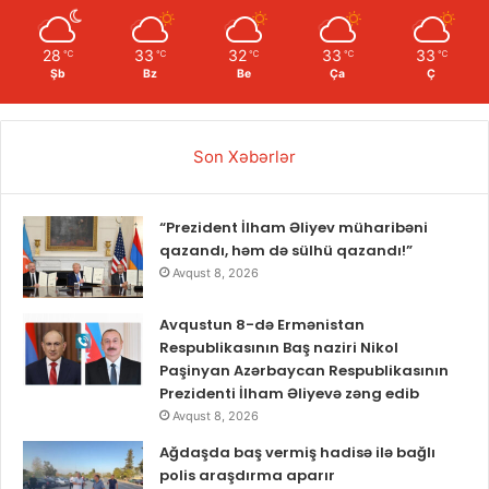
28
33
32
33
33
℃
℃
℃
℃
℃
Şb
Bz
Be
Ça
Ç
Son Xəbərlər
“Prezident İlham Əliyev müharibəni
qazandı, həm də sülhü qazandı!”
Avqust 8, 2026
Avqustun 8-də Ermənistan
Respublikasının Baş naziri Nikol
Paşinyan Azərbaycan Respublikasının
Prezidenti İlham Əliyevə zəng edib
Avqust 8, 2026
Ağdaşda baş vermiş hadisə ilə bağlı
polis araşdırma aparır