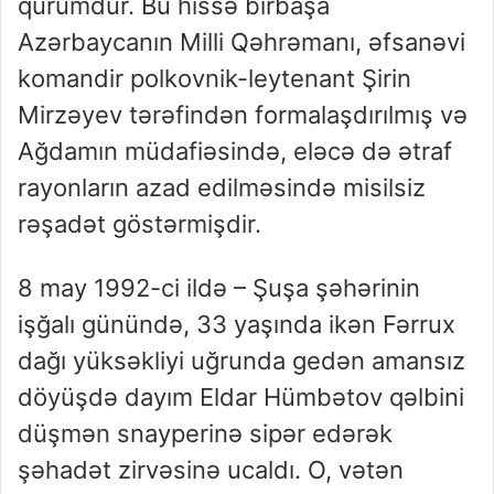
qurumdur. Bu hissə birbaşa
Azərbaycanın Milli Qəhrəmanı, əfsanəvi
komandir
polkovnik-leytenant Şirin
Mirzəyev
tərəfindən formalaşdırılmış və
Ağdamın müdafiəsində, eləcə də ətraf
rayonların azad edilməsində misilsiz
rəşadət göstərmişdir.
8 may 1992-ci ildə –
Şuşa
şəhərinin
işğalı günündə, 33 yaşında ikən Fərrux
dağı yüksəkliyi uğrunda gedən a
mansız
döyüşdə dayım Eldar Hümbə
tov qəlbini
düşmən snayperinə sipər edərək
şəhadət zirvəsinə ucaldı. O, vətən