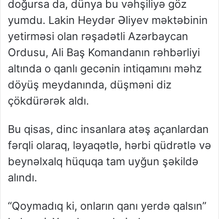
doğursa da, dünya bu vəhşiliyə göz
yumdu. Lakin Heydər Əliyev məktəbinin
yetirməsi olan rəşadətli Azərbaycan
Ordusu, Ali Baş Komandanın rəhbərliyi
altında o qanlı gecənin intiqamını məhz
döyüş meydanında, düşməni diz
çökdürərək aldı.
Bu qisas, dinc insanlara atəş açanlardan
fərqli olaraq, ləyaqətlə, hərbi qüdrətlə və
beynəlxalq hüquqa tam uyğun şəkildə
alındı.
“
Qoymadı
q ki, onların qanı yerdə qalsın”