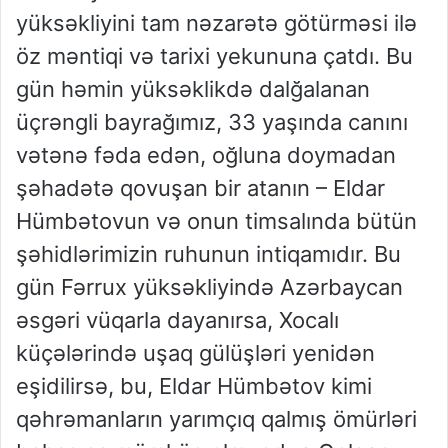
yüksəkliyini tam nəzarətə götürməsi ilə
öz məntiqi və tarixi yekununa çatdı.
Bu
gün həmin yüksəklikdə dalğalanan
üçrəngli bayrağımız, 33 yaşında canını
vətənə fəda edən, oğluna doymadan
şəhadətə
qovuşan bir atanın
–
Eldar
Hümbə
tovun və onun timsalında bütün
şəhidlərimiz
in ruhunun intiqamıdır.
Bu
gün Fərrux yüksəkliyində Azərbaycan
əsgəri vüqarla dayanırsa, Xocalı
küçələrində uşaq gülüşləri yen
idən
eşidilirsə, bu, Eldar Hümbə
tov kimi
qəhrəmanların yarımçıq qalmış ömürləri