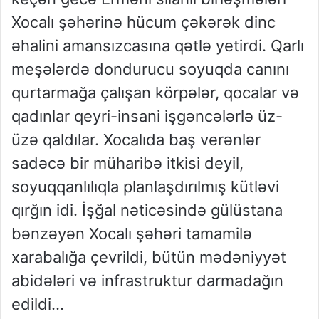
Xocalı şəhərinə hücum çəkərək dinc
əhalini amansızcasına qətlə yetirdi. Qarlı
meşələrdə dondurucu soyuqda canını
qurtarmağa çalışan körpələr, qocalar və
qadınlar qeyri-insani işgəncələrlə üz-
üzə qaldılar.
Xocalıda baş verənlər
sadəcə bir müharibə itkisi deyil,
soyuqqanlılıqla planlaşdırılmış kütləvi
qırğın idi. İşğal nəticəsində gülüstana
bənzəyən Xocalı şəhə
ri tamamilə
xarabalığa çevrildi
, bütün mədəniyyət
abidələri və
infrastruktur darmadağın
edil
di.
..