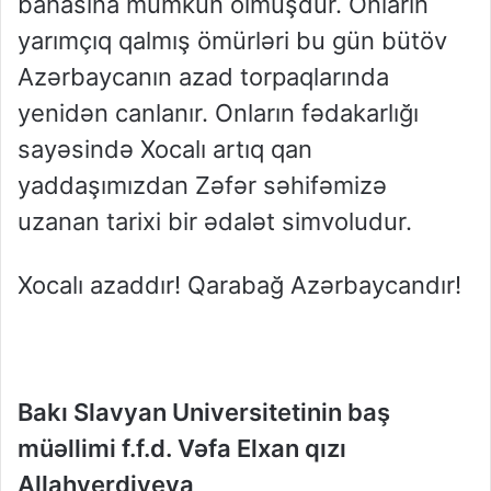
bahasına mümkün olmuşdur.
Onların
yarımçıq qalmış ömürləri bu gün bütöv
Azərbaycanın azad torpaqlarında
yenidən canlanır.
Onların fədakarlığı
sayəsində Xocalı artıq qan
yaddaşımızdan Zəfər səhifəmizə
uzanan tarixi bir ədalət simvoludur.
Xocalı azaddır! Qarabağ Azərbaycandır!
Bakı Slavyan Universitetinin
baş
müəllimi
f.f.d.
Vəfa Elxan qızı
Allahverdiyeva