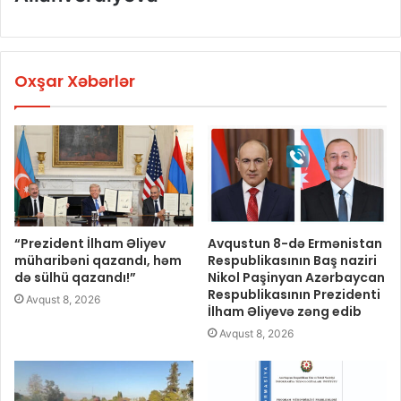
Oxşar Xəbərlər
“Prezident İlham Əliyev
Avqustun 8-də Ermənistan
müharibəni qazandı, həm
Respublikasının Baş naziri
də sülhü qazandı!”
Nikol Paşinyan Azərbaycan
Respublikasının Prezidenti
Avqust 8, 2026
İlham Əliyevə zəng edib
Avqust 8, 2026