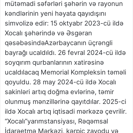
mütəmadi səfərləri şəhərin və rayonun
kəndlərinin yeni həyata qayıdışını
simvolizə edir:
15 oktyabr 2023
-cü ildə
Xocalı şəhərində və Əsgəran
qəsəbəsində
Azərbaycanın üçrəngli
bayrağı ucaldıldı.
26 fevral 2024
-cü ildə
s
oyqırım
qurbanlarının xatirəsinə
ucaldılacaq Memorial Kompleksin təməli
qoyuldu.
28 may 2024
-cü ildə
Xocalı
sakinləri artıq doğma evlərinə, təmir
olunmuş mənzillərinə qayıtdılar.
2025-ci
ildə
Xocalı artıq iqtisadi mərkəzə çevrili
r.
“Xocalı
”
yarımstansiyası, Rəqəmsal
İdarəetmə Mərkəzi, kərpic zavodu və