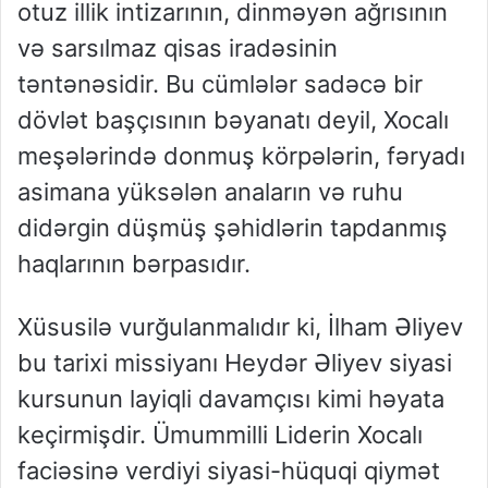
otuz illik intizarının, dinməyən ağrısının
və sarsılmaz qisas iradəsinin
təntənəsidir. Bu cümlələr sadəcə bir
dövlət başçısının bəyanatı deyil, Xocalı
meşələrində donmuş körpələrin, fəryadı
asimana yüksələn anaların və ruhu
didərgin düşmüş şəhidlərin tapdanmış
haqlarının bərpasıdır.
Xüsusilə vurğulanmalıdır ki, İlham Əliyev
bu tarixi missiyanı
Heydər Əliyev siyasi
kursunun layiqli davamçısı
kimi həyata
keçirmişdir. Ümummilli Liderin Xocalı
faciəsinə verdiyi siyasi-hüquqi qiymət