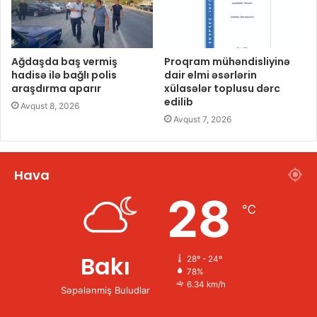
Ağdaşda baş vermiş
Proqram mühəndisliyinə
hadisə ilə bağlı polis
dair elmi əsərlərin
araşdırma aparır
xülasələr toplusu dərc
edilib
Avqust 8, 2026
Avqust 7, 2026
Hava
28
℃
Bakı
28º - 24º
78%
6.34 km/h
Səpələnmiş Buludlar