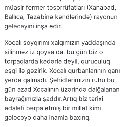
müasir fermer təsərrüfatları (Xanabad,
Ballıca, Təzəbinə kəndlərində) rayonun
gələcəyini inşa edir.
Xocalı soyqırımı xalqımızın yaddaşında
silinməz iz qoysa da, bu gün biz o
torpaqlarda kədərlə deyil, quruculuq
eşqi ilə gəzirik.
Xocalı qurbanlarının
qanı
yerdə qalmadı.
Şəhidlərimizin ruhu bu
gün azad Xocalının üzərində dalğalanan
bayrağımızla şaddır.
Artıq b
iz tarixi
ədaləti bərpa etmiş bir millət kimi
gələcəyə daha inamla baxırıq.