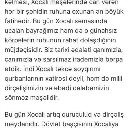
kəlməsi, Xocalı meşələrində can verən
hər bir şəhidin ruhuna oxuna
n ən böyük
fatihədi
r. Bu gün Xocalı səmasında
ucalan bayrağımız həm də o günahsız
körpələrin ruhunun
rahat
dolaşdığının
müjdəçisidir. Biz tarixi ədaləti qanımızla,
canımızla və sarsılmaz iradəmizlə bərpa
etdik. İndi Xocalı təkcə soyqırımı
qurbanlarının xatirəsi deyil, həm də milli
dirçəlişimizin və əbədi qələbəmizin
sönməz məşəlidir.
Bu gün Xocalı artıq quruculuq və dirçəliş
meydanıdır. Dövlət başçısının Xocalıya