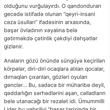
olduğunu vurğulayırdı. O qandonduran
gecədə istifadə olunan
“qeyri-insani
cəza üsulları”
ifadəsinin arxasında,
bəşər övladının xəyalına belə
gətirməkdə çətinlik çəkdiyi dəhşətlər
gizlənir.
Anaların gözü önündə süngüyə keçirilən
körpələr, diri-diri ocaqlara atılan qocalar,
dırnaqları çıxarılan, gözləri oyulan
gənclər… Bu, sadəcə bir müharibə deyil,
qəddarlığın sərhədlərini aşan, cəlladların
belə utanacağı bir rəzalət idi. Ümummilli
Lider bu vəhşiliyi
“bəşər tarixində bir