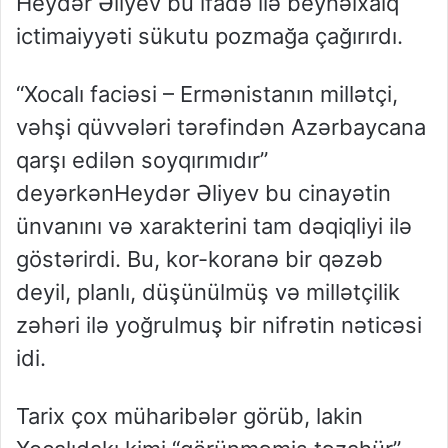
Heydər Əliyev bu ifadə ilə beynəlxa
lq
ictimaiyyəti sükutu pozmağa
çağırırdı.
“
Xocalı faciəsi
–
Ermənistanın millətçi,
vəhşi qüvvələri tərəfindən Azərba
ycana
qarşı edilən soyqırımıdır”
deyərkən
Heydər Əliyev bu cinayətin
ünvanını və xarakterini tam dəqiqliyi ilə
göstərirdi. Bu, kor-koranə bir qəzəb
deyil, planlı, düşünülmüş və millətçilik
zəhəri ilə yoğrulmuş bir nifrətin nəticəsi
idi.
Tarix çox müharibələr görüb, lakin