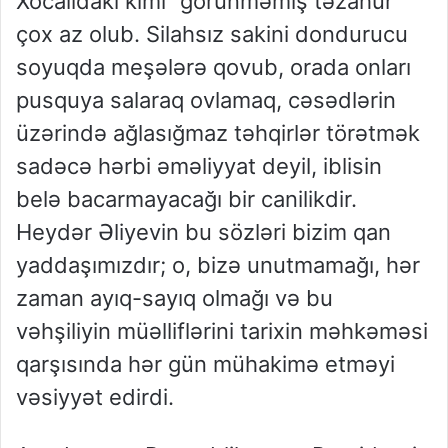
Xocalıdakı kimi
“görünməmiş təzahür”
çox az olub. Silahsız sakini dondurucu
soyuqda meşələrə qovub, orada onları
pusquya salaraq ovlamaq, cəsədlərin
üzərində ağlasığmaz təhqirlər törətmək
sadəcə hərbi əməliyyat deyil, iblisin
belə bacarmayacağı bir canilikdir.
Heydər Əliyevin bu sözləri bizim qan
yaddaşımızdır; o, bizə unutmamağı, hər
zaman ayıq-sayıq olmağı və bu
vəhşiliyin müəlliflərini tarixin məhkəməsi
qarşısında hər gün mühakimə etməyi
vəsiyyət edirdi.