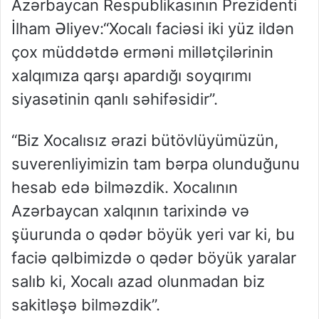
Azərbaycan Respublikasının Prezidenti
İlham Əliyev:
“Xocalı faciəsi iki yüz ildən
çox müddətdə erməni millətçilərinin
xalqımıza qarşı apardığı soyqırımı
siyasətinin qanlı səhifəsidir”.
“Biz Xocalısız ərazi bütövlüyümüzün,
suverenliyimizin tam bərpa olunduğunu
hesab edə bilməzdik. Xocalının
Azərbaycan xalqının tarixində və
şüurunda o qədər böyük yeri var ki, bu
faciə qəlbimizdə o qədər böyük yaralar
salıb ki, Xocalı azad olunmadan biz
sakitləşə bilməzdik”.