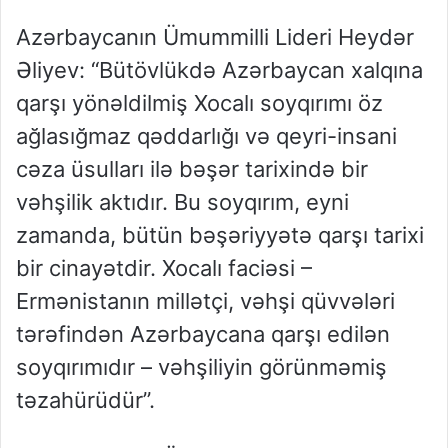
Azərbaycanın Ümummilli Lideri
Heydə
r
Əliyev
:
“Bütövlükdə Azərbaycan xalqına
qarşı yönəldilmiş Xocalı soyqırımı öz
ağlasığmaz qəddarlığı və qeyri-insani
cəza üsulları ilə bəşər tarixində bi
r
vəhşilik aktıdır. Bu soyqırım
, eyni
zamanda, bütün bəşəriyyətə qarşı tarixi
bir cinayətdir. Xocalı faciəsi
–
Ermənistanın millətçi, vəhşi qüvvələri
tərəfindən Azərbaycana qarşı edilən
soyqırımıdır
–
və
hşiliyin görünməmiş
təzahürüdür”
.