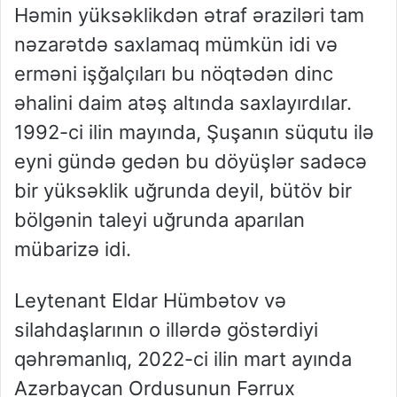
Həmin yüksəklikdən ətraf əraziləri tam
nəzarətdə saxlamaq mümkün idi və
erməni işğalçıları bu nöqtədən dinc
əhalini daim atəş altında saxlayırdılar.
1992-ci ilin mayında, Şuşanın süqutu ilə
eyni gündə gedən bu döyüşlər sadəcə
bir yüksəklik uğrunda deyil, bütöv bir
bölgənin taleyi uğrunda aparılan
mübarizə idi.
Leytenant Eldar Hümbə
tov və
silahdaşlarının o illərdə göstərdiyi
qəhrəmanlıq, 2022-ci ilin mart ayında
Azərbaycan Ordusunun Fərrux