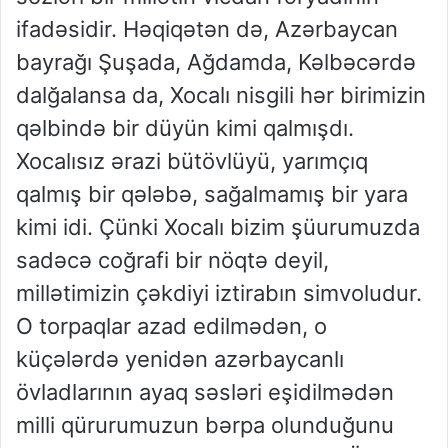
ifadəsidir. Həqiqətən də, Azərbaycan
bayrağı Şuşada, Ağdamda, Kəlbəcərdə
dalğalansa da, Xocalı nisgili hər birimizin
qəlbində bir düyün kimi qalmışdı.
Xocalısız ərazi bütövlüyü, yarımçıq
qalmış bir qələbə, sağalmamış bir yara
kimi idi. Çünki Xocalı bizim şüurumuzda
sadəcə coğrafi bir nöqtə deyil,
millətimizin çəkdiyi iztirabın simvoludur.
O torpaqlar azad edilmədən, o
küçələrdə yenidən azərbaycanlı
övladlarının ayaq səsləri eşidilmədən
milli qürurumuzun bərpa olunduğunu