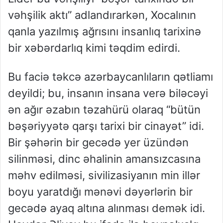
vəhşilik aktı”
adlandırarkən, Xocalının
qanla yazılmış ağrısını insanlıq tarixinə
bir xəbərdarlıq kimi təqdim edirdi.
Bu faciə təkcə azərbaycanlıların qətliamı
deyildi; bu, insanın insana verə biləcəyi
ən ağır əzabın təzahürü olaraq
“bütün
bəşəriyyətə qarşı tarixi bir cinayət”
idi.
Bir şəhərin bir gecədə yer üzündən
silinməsi, dinc əhalinin amansızcasına
məhv edilməsi, sivilizasiyanın min illər
boyu yaratdığı mənəvi dəyərlərin bir
gecədə ayaq altına alınması demək idi.