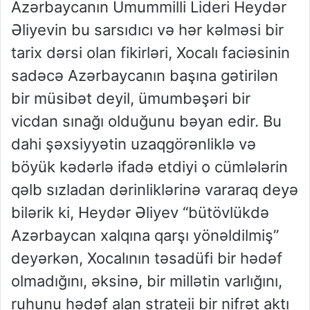
Azərbaycanın Ümummilli Lideri
Heydər
Əliyevin bu sarsıdıcı və hər kəlməsi bir
tarix dərsi olan fikirləri, Xocalı faciəsinin
sadəcə
Azərbaycanın başına gətirilən
bir müsibət
deyil,
ümumbəşəri
bir
vicdan sınağı olduğunu bəyan edir. Bu
dahi şəxsiyyətin uzaqgörənliklə və
böyük kədərlə ifadə etdiyi o cümlələrin
qəlb sızladan dərinliklərinə
vararaq
deyə
bilərik ki, Heydər Əliyev
“bütövlükdə
Azərbaycan xalqına qarşı yönəldilmiş”
deyərkən, Xocalının təsadüfi bir hədəf
olmadığını, əksinə, bir millətin varlığını,
ruhunu hədəf alan strateji bir nifrət aktı