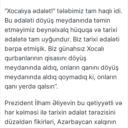
“Xocalıya ədalət!” tələbimiz tam haqlı idi.
Bu ədaləti döyüş meydanında təmin
etməyimiz beynəlxalq hüquqa və tarixi
ədalətə tam uyğundur. Biz tarixi ədaləti
bərpa etmişik. Biz günahsız
Xocalı
qurbanlarının qisasını döyüş
meydanında aldıq, onların qanını döyüş
meydanında aldıq qoymadıq ki, onların
qanı yerdə qalsın”.
Prezident İlham Əliyevin bu qətiyyətli və
hər kəlməsi ilə tarixin ədalət tərəzisini
düzəldən fikirləri, Azərbaycan xalqının