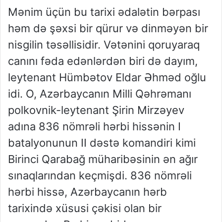
Mənim üçün bu tarixi ədalətin bərpası
həm də şəxsi bir qürur və dinməyən bir
nisgilin təsəllisidir.
Vətənini qoruyaraq
canını fəda edənlərdən biri də dayım,
leytenant Hümbə
tov Eldar Əhməd oğlu
idi. O, Azərbaycanın Milli Qəhrəmanı
polkovnik-leytenant Şirin Mirzəyev
adına 836 nömrəli hərbi hissənin I
batalyonunun II dəstə komandiri kimi
Birinci Qarabağ müharibəsinin ən ağır
sınaqlarından keçmişdi.
836 nömrəli
hərbi hissə
, Azərbaycanın hərb
tarixində xüsusi çəkisi olan bir