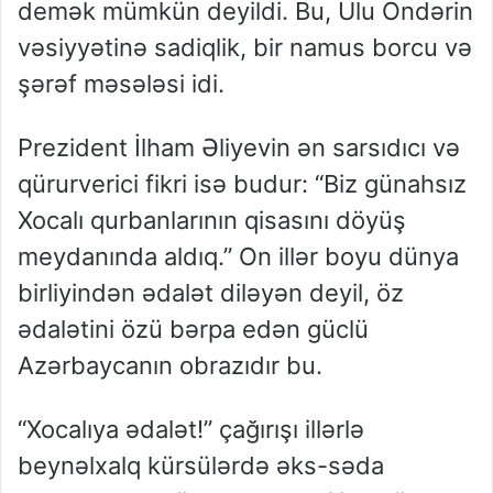
demək mümkün deyildi. Bu, Ulu Öndərin
vəsiyyətinə sadiqlik, bir namus borcu və
şərəf məsələsi idi.
Prezident İlham Əliyevin ən sarsıdıcı və
qürurverici fikri isə budur:
“Biz günahsız
Xocalı qurbanlarının qisasını döyüş
meydanında aldıq.”
On illər boyu dünya
birliyindən ədalət diləyən deyil, öz
ədalətini özü bərpa edən güclü
Azərbaycanın obrazıdır bu.
“
Xocalıya ədalət!”
çağırışı illərlə
beynəlxalq kürsülərdə əks-səda