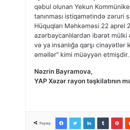
qəbul olunan Yekun Kommünikedə
tanınması istiqamətində zəruri s
Hüquqları Məhkəməsi 22 aprel 201
azərbaycanlılardan ibarət mülki ə
və ya insanlığa qarşı cinayətlər 
əməllər” kimi müəyyən etmişdir.
Nəzrin Bayramova,
YAP Xəzər rayon təşkilatının m
Facebook
Twitter
LinkedIn
Tumblr
Pinterest
Paylaş