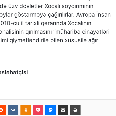
 üzv dövlətlər Xocalı soyqırımının
əylər göstərməyə çağırılırlar. Avropa İnsan
0-cu il tarixli qərarında Xocalının
halisinin qırılmasını “müharibə cinayətləri
kimi qiymətləndirilə bilən xüsusilə ağır
əsləhətçisi
Reddit
VKontakte
Odnoklassniki
Pocket
Messenger
Email ilə paylaş
Print