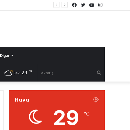
Facebook
Twitter
YouTube
Instagram
Digər
℃
29
Axtarış
Bakı
Hava
29
℃