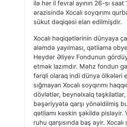
ilə hər il fevral ayının 26-sı sa
ərazisində Xocalı soyqırımı qurb
sükut dəqiqəsi elan edilmişdir.
Xocalı həqiqətlərinin dünyaya ça
aləmdə yayılması, qətliama obye
Heydər Əliyev Fondunun gördüyü 
etmək lazımdır. Məhz fondun gərg
fərqli olaraq indi dünya ölkələri
sığmayan Xocalı soyqırımı haqqın
dövlətlər, beynəlxalq təşkilatla
bəşəriyyətə qarşı yönəldilmiş bu
qətliamı kəskin şəkildə pisləyir.
ruhu qarşısında baş əyir. Xocalı 