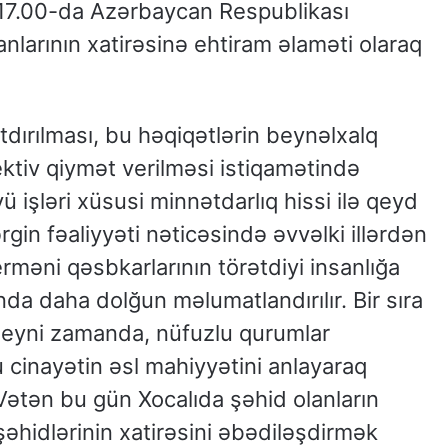
at 17.00-da Azərbaycan Respublikası
anlarının xatirəsinə ehtiram əlaməti olaraq
tdırılması, bu həqiqətlərin beynəlxalq
ktiv qiymət verilməsi istiqamətində
işləri xüsusi minnətdarlıq hissi ilə qeyd
in fəaliyyəti nəticəsində əvvəlki illərdən
 erməni qəsbkarlarının törətdiyi insanlığa
da daha dolğun məlumatlandırılır. Bir sıra
r, eyni zamanda, nüfuzlu qurumlar
 cinayətin əsl mahiyyətini anlayaraq
 Vətən bu gün Xocalıda şəhid olanların
şəhidlərinin xatirəsini əbədiləşdirmək