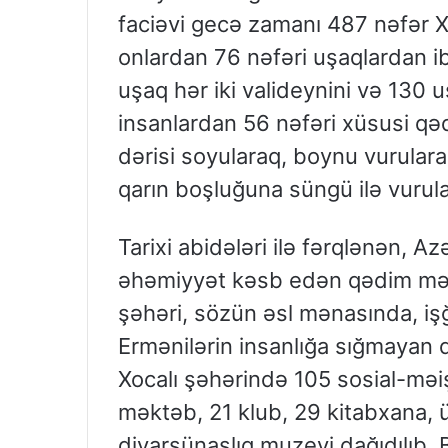
faciəvi gecə zamanı 487 nəfər Xoc
onlardan 76 nəfəri uşaqlardan ib
uşaq hər iki valideynini və 130 uş
insanlardan 56 nəfəri xüsusi qədd
dərisi soyularaq, boynu vurularaq
qarın boşluğuna süngü ilə vurul
Tarixi abidələri ilə fərqlənən, 
əhəmiyyət kəsb edən qədim mədə
şəhəri, sözün əsl mənasında, işğ
Ermənilərin insanlığa sığmayan d
Xocalı şəhərində 105 sosial-məiş
məktəb, 21 klub, 29 kitabxana, ü
diyarşünaslıq muzeyi dağıdılıb.