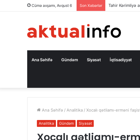
Tahir Kərimliyə ağ
Cümə axşamı, Avqust 6
Son Xəbərlər
Ana Səhifə
Gündəm
Siyasət
İqtisadiyyat
Ana Səhifə
/
Analitika
/
Xocalı qətliamı-erməni faşis
Analitika
Gündəm
Siyasət
Xocalı qətliamı-ermə