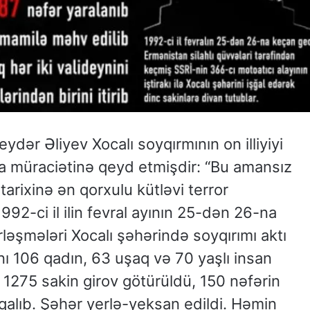
dər Əliyev Xocalı soyqırmının on illiyiyi
a müraciətinə qeyd etmişdir: “Bu amansız
tarixinə ən qorxulu kütləvi terror
 1992-ci il ilin fevral ayının 25-dən 26-na
ləşmələri Xocalı şəhərində soyqırımı aktı
anı 106 qadın, 63 uşaq və 70 yaşlı insan
, 1275 sakin girov götürüldü, 150 nəfərin
alıb. Şəhər yerlə-yeksan edildi. Həmin