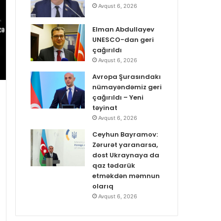
Avqust 6, 2026
Elman Abdullayev
UNESCO-dan geri
çağırıldı
Avqust 6, 2026
Avropa Şurasındakı
nümayəndəmiz geri
çağırıldı – Yeni
təyinat
Avqust 6, 2026
Ceyhun Bayramov:
Zərurət yaranarsa,
dost Ukraynaya da
qaz tədarük
etməkdən məmnun
olarıq
Avqust 6, 2026