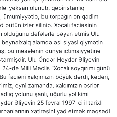
rlə-yeksan olunub, qəbiristanlıq
ıb, ümumiyyətlə, bu torpağın ən qədim
d bütün izlər silinib. Xocalı faciəsinin
ı olduğunu dəfələrlə bəyan etmiş Ulu
 beynəlxalq aləmdə əsl siyasi qiymətin
mış, bu məsələnin dünya ictimaiyyətinə
stərmişdir. Ulu Öndər Heydər Əliyevin
n 24-də Milli Məclis “Xocalı soyqırımı günü
Bu faciəni xalqımızın böyük dərdi, kədəri,
imiz, eyni zamanda, xalqımızın əsrlər
adlıq yolunu şanlı, uğurlu yol kimi
ər Əliyevin 25 fevral 1997-ci il tarixli
urbanlarının xatirəsini yad etmək məqsədi