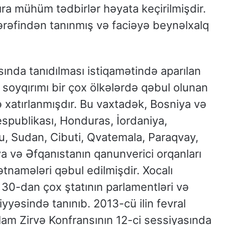
ıra mühüm tədbirlər həyata keçirilmişdir.
 tərəfindən tanınmış və faciəyə beynəlxalq
ında tanıdılması istiqamətində aparılan
lı soyqırımı bir çox ölkələrdə qəbul olunan
 xatırlanmışdır. Bu vaxtadək, Bosniya və
spublikası, Honduras, İordaniya,
u, Sudan, Cibuti, Qvatemala, Paraqvay,
a və Əfqanıstanın qanunverici orqanları
tnamələri qəbul edilmişdir. Xocalı
30-dan çox ştatının parlamentləri və
yyəsində tanınıb. 2013-cü ilin fevral
lam Zirvə Konfransının 12-ci sessiyasında