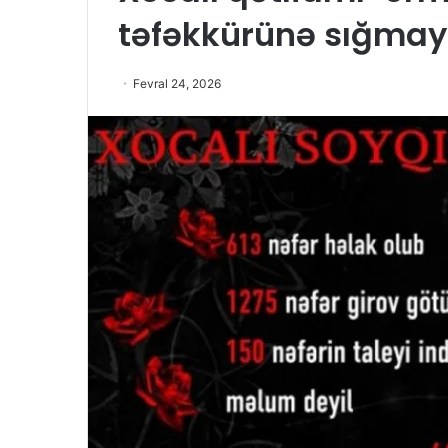
təfəkkürünə sığmaya
Fevral 24, 2026