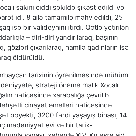
alı sakini ciddi şəkildə şikəst edildi və
arət idi. 8 ailə tamamilə məhv edildi, 25
aq isə bir valideynini itirdi. Qətlə yetirilən
arlıqla – diri-diri yandırılaraq, başının
, gözləri çıxarılaraq, hamilə qadınların isə
araq öldürüldü.
Azərbaycan tarixinin öyrənilməsində mühüm
niyyətə, strateji önəmə malik Xocalı
alın nəticəsində xarabalığa çevrilib.
əhşətli cinayət əməlləri nəticəsində
ət obyekti, 3200 fərdi yaşayış binası, 14
ç mədəniyyət evi və bir tarix-
 Bununla yanaşı, şəhərdə XIV-XV əsrə aid