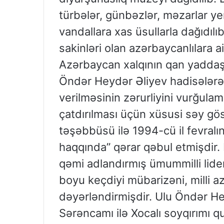
türbələr, günbəzlər, məzarlar ye
vandallara xas üsullarla dağıdıl
sakinləri olan azərbaycanlılara ai
Azərbaycan xalqının qan yaddaş
Öndər Heydər Əliyev hadisələrə
verilməsinin zərurliyini vurğula
çatdırılması üçün xüsusi səy gö
təşəbbüsü ilə 1994-cü il fevralı
haqqında” qərar qəbul etmişdir. 
qəmi adlandırmış ümummilli lider
boyu keçdiyi mübarizəni, milli az
dəyərləndirmişdir. Ulu Öndər Heyd
Sərəncamı ilə Xocalı soyqırımı q