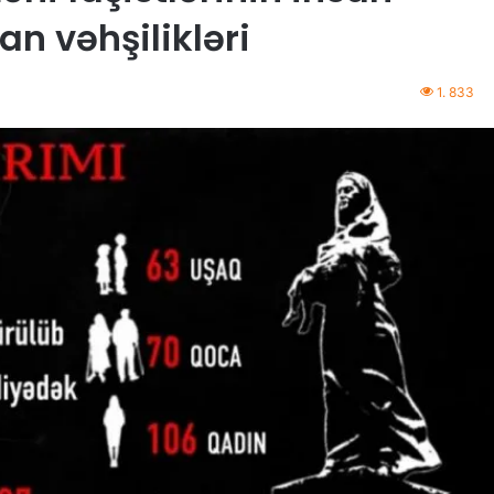
n vəhşilikləri
1. 833