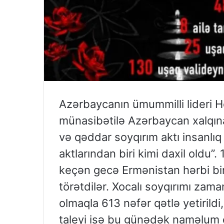
Azərbaycanın ümummilli lideri Hey
münasibətilə Azərbaycan xalqın
və qəddar soyqırım aktı insanlıq 
aktlarından biri kimi daxil oldu”.
keçən gecə Ermənistan hərbi bir
törətdilər. Xocalı soyqırımı zam
olmaqla 613 nəfər qətlə yetirildi
taleyi isə bu günədək naməlum q