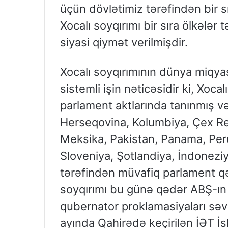
üçün dövlətimiz tərəfindən bir s
Xocalı soyqırımı bir sıra ölkələr
siyasi qiymət verilmişdir.
Xocalı soyqırımının dünya miqyas
sistemli işin nəticəsidir ki, Xoca
parlament aktlarında tanınmış və
Herseqovina, Kolumbiya, Çex Re
Meksika, Pakistan, Panama, Per
Sloveniya, Şotlandiya, İndoneziy
tərəfindən müvafiq parlament qə
soyqırımı bu günə qədər ABŞ-ın 
qubernator proklamasiyaları səvi
ayında Qahirədə keçirilən İƏT İs