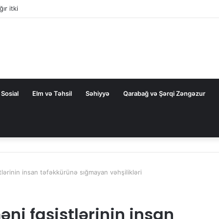
ır itki
Sosial
Elm və Təhsil
Səhiyyə
Qarabağ və Şərqi Zəngəzur
tlərinin insan təfəkkürünə sığmayan vəhşilikləri
ni faşistlərinin insan