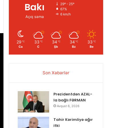
Bakı
29º - 25º
67%
6 km/h
Açıq səma
29
33
34
34
33
℃
℃
℃
℃
℃
Ca
C
Şb
Bz
Be
Son Xəbərlər
Prezidentdən AZAL-
la bağlı FƏRMAN
Avqust 6, 2026
Tahir Kərimliyə ağır
itki