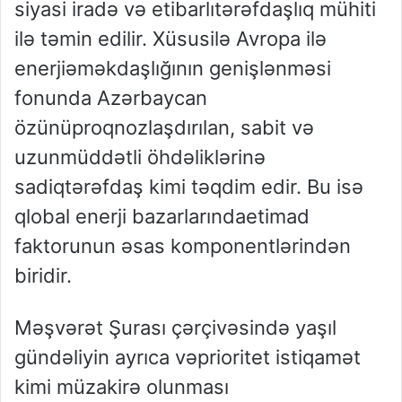
siyasi
iradə
və
etibarlı
tərəfdaşlıq
mühiti
ilə
təmin
edilir
.
Xüsusilə
Avropa
ilə
enerji
əməkdaşlığının
genişlənməsi
fonunda
Azərbaycan
özünü
proqnozlaşdırılan
,
sabit
və
uzunmüddətli
öhdəliklərinə
sadiq
tərəfdaş
kimi
təqdim
edir
. Bu
isə
qlobal
enerji
bazarlarında
etimad
faktorunun
əsas
komponentlərindən
biridir
.
Məşvərət
Şurası
çərçivəsində
yaşıl
gündəliyin
ayrıca
və
prioritet
istiqamət
kimi
müzakirə
olunması