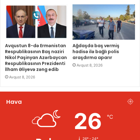
Avqustun 8-də Ermənistan
Ağdaşda baş vermiş
Respublikasının Baş naziri
hadisə ilə bağlı polis
Nikol Paşinyan Azərbaycan
araşdırma aparır
Respublikasının Prezidenti
Avqust 8, 2026
İlham Əliyevə zəng edib
Avqust 8, 2026
Hava
26
℃
26º - 24º