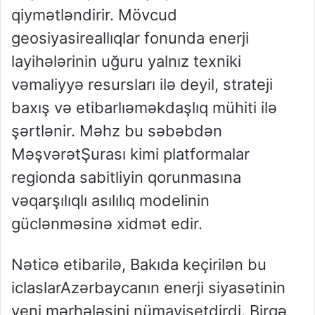
qiymətləndirir
.
Mövcud
geosiyasi
reallıqlar
fonunda
enerji
layihələrinin
uğuru
yalnız
texniki
və
maliyyə
resursları
ilə
deyil
,
strateji
baxış
və
etibarlı
əməkdaşlıq
mühiti
ilə
şərtlənir
.
Məhz
bu
səbəbdən
Məşvərət
Şurası
kimi
platformalar
regionda
sabitliyin
qorunmasına
və
qarşılıqlı
asılılıq
modelinin
güclənməsinə
xidmət
edir
.
Nəticə
etibarilə
,
Bakıda
keçirilən
bu
iclaslar
Azərbaycanın
enerji
siyasətinin
yeni
mərhələsini
nümayiş
etdirdi
.
Birgə