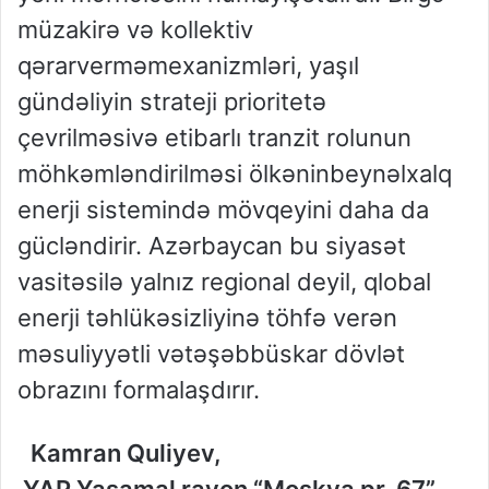
müzakirə
və
kollektiv
qərarvermə
mexanizmləri
,
yaşıl
gündəliyin
strateji
prioritetə
çevrilməsi
və
etibarlı
tranzit
rolunun
möhkəmləndirilməsi
ölkənin
beynəlxalq
enerji
sistemində
mövqeyini
daha
da
gücləndirir
.
Azərbaycan
bu
siyasət
vasitəsilə
yalnız
regional
deyil
,
qlobal
enerji
təhlükəsizliyinə
töhfə
verən
məsuliyyətli
və
təşəbbüskar
dövlət
obrazını
formalaşdırır
.
Kamran
Quliyev,