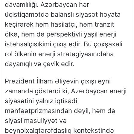
davamlılığı
.
Azərbaycan
hər
üç
istiqamətdə
balanslı
siyasət
həyata
keçirərək
həm
hasilatçı
,
həm
tranzit
ölkə
,
həm
də
perspektivli
yaşıl
enerji
istehsalçısı
kimi
çıxış
edir
. Bu
çoxşaxəli
rol
ölkənin
enerji
strategiyasını
daha
dayanıqlı
və
çevik
edir
.
Prezident
İlham
Əliyevin
çıxışı
eyni
zamanda
göstərdi
ki
,
Azərbaycan
enerji
siyasətini
yalnız
iqtisadi
mənfəət
prizmasından
deyil
,
həm
də
siyasi
məsuliyyət
və
beynəlxalq
tərəfdaşlıq
kontekstində