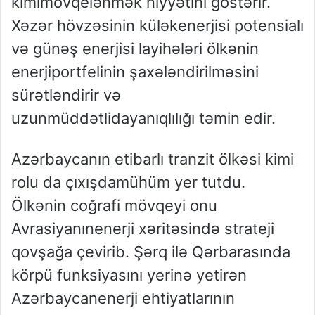
kimi
mövqelənmək
niyyətini
göstərir
.
Xəzər
hövzəsinin
külək
enerjisi
potensialı
və
günəş
enerjisi
layihələri
ölkənin
enerji
portfelinin
şaxələndirilməsini
sürətləndirir
və
uzunmüddətli
dayanıqlılığı
təmin
edir
.
Azərbaycanın
etibarlı
tranzit
ölkəsi
kimi
rolu
da
çıxışda
mühüm
yer
tutdu
.
Ölkənin
coğrafi
mövqeyi
onu
Avrasiyanın
enerji
xəritəsində
strateji
qovşağa
çevirib
.
Şərq
ilə
Qərb
arasında
körpü
funksiyasını
yerinə
yetirən
Azərbaycan
enerji
ehtiyatlarının