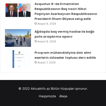
Avqustun 8-də Ermənistan
Respublikasının Baş naziri Nikol
Paşinyan Azərbaycan Respublikasının
Prezidenti İlham Əliyevə zəng edib
Avqust 8, 2026
Ağdaşda baş vermiş hadisə ilə bağlı
polis araşdırma aparır
Avqust 8, 2026
Proqram mühəndisliyinə dair elmi
əsərlərin xülasələr toplusu dərc edilib
Avqust 7, 2026
© 2022
Aktualinfo.az
Bütün hüquqları qorunur.
Haqqımızda
Əlaqə