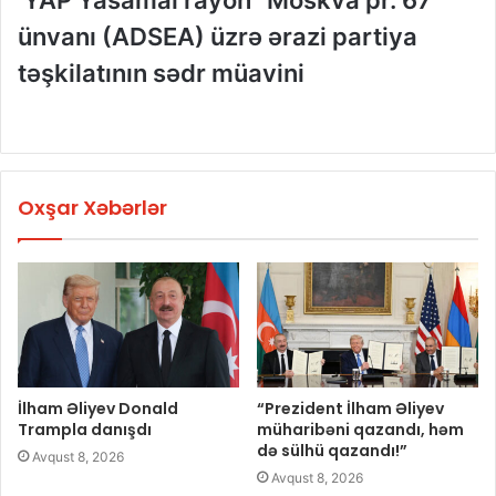
YAP
Yasamal
rayon “Moskva pr. 67”
ünvanı
(ADSEA)
üzrə
ərazi
partiya
təşkilatının
sədr
müavini
Oxşar Xəbərlər
İlham Əliyev Donald
“Prezident İlham Əliyev
Trampla danışdı
müharibəni qazandı, həm
də sülhü qazandı!”
Avqust 8, 2026
Avqust 8, 2026