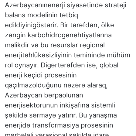
Azərbaycanın
enerji
siyasətində
strateji
balans
modelinin
tətbiq
edildiyini
göstərir
. Bir
tərəfdən
,
ölkə
zəngin
karbohidrogen
ehtiyatlarına
malikdir
və
bu
resurslar
regional
enerji
təhlükəsizliyinin
təminində
mühüm
rol
oynayır
.
Digər
tərəfdən
isə
,
qlobal
enerji
keçidi
prosesinin
qaçılmaz
olduğunu
nəzərə
alaraq
,
Azərbaycan
bərpaolunan
enerji
sektorunun
inkişafına
sistemli
şəkildə
sərmayə
yatırır
. Bu
yanaşma
enerjidə
transformasiya
prosesinin
mərhələli
və
rasional
şəkildə
idarə