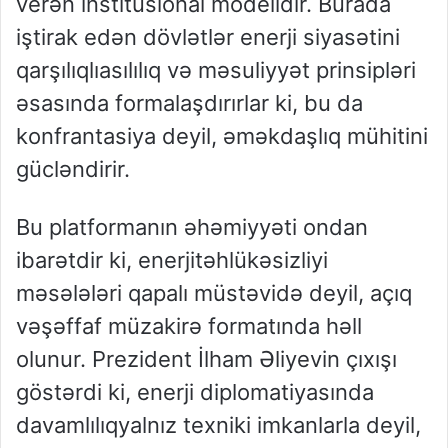
verən
institusional
modelidir
.
Burada
iştirak
edən
dövlətlər
enerji
siyasətini
qarşılıqlı
asılılıq
və
məsuliyyət
prinsipləri
əsasında
formalaşdırırlar
ki
,
bu
da
konfrantasiya
deyil
,
əməkdaşlıq
mühitini
gücləndirir
.
Bu
platformanın
əhəmiyyəti
ondan
ibarətdir
ki
,
enerji
təhlükəsizliyi
məsələləri
qapalı
müstəvidə
deyil
,
açıq
və
şəffaf
müzakirə
formatında
həll
olunur
.
Prezident
İlham
Əliyevin
çıxışı
göstərdi
ki
,
enerji
diplomatiyasında
davamlılıq
yalnız
texniki
imkanlarla
deyil
,