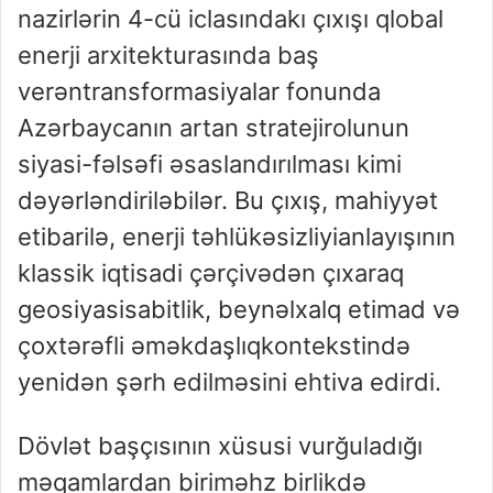
nazirlərin
4-cü
iclasındakı
çıxışı
qlobal
enerji
arxitekturasında
baş
verən
transformasiyalar
fonunda
Azərbaycanın
artan
strateji
rolunun
siyasi-fəlsəfi
əsaslandırılması
kimi
dəyərləndirilə
bilər
. Bu
çıxış
,
mahiyyət
etibarilə
,
enerji
təhlükəsizliyi
anlayışının
klassik
iqtisadi
çərçivədən
çıxaraq
geosiyasi
sabitlik
,
beynəlxalq
etimad
və
çoxtərəfli
əməkdaşlıq
kontekstində
yenidən
şərh
edilməsini
ehtiva
edirdi
.
Dövlət
başçısının
xüsusi
vurğuladığı
məqamlardan
biri
məhz
birlikdə