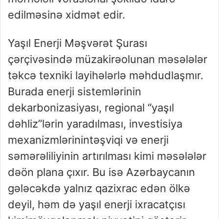
edilməsinə
xidmət
edir
.
Yaşıl
Enerji
Məşvərət
Şurası
çərçivəsində
müzakirə
olunan
məsələlər
təkcə
texniki
layihələrlə
məhdudlaşmır
.
Burada
enerji
sistemlərinin
dekarbonizasiyası
, regional “
yaşıl
dəhliz”lərin
yaradılması
,
investisiya
mexanizmlərinin
təşviqi
və
enerji
səmərəliliyinin
artırılması
kimi
məsələlər
də
ön
plana
çıxır
. Bu
isə
Azərbaycanın
gələcəkdə
yalnız
qaz
ixrac
edən
ölkə
deyil
,
həm
də
yaşıl
enerji
ixracatçısı