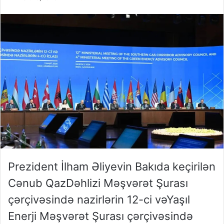
Prezident
İlham
Əliyevin
Bakıda
keçirilən
Cənub
Qaz
Dəhlizi
Məşvərət
Şurası
çərçivəsində
nazirlərin
12-ci
və
Yaşıl
Enerji
Məşvərət
Şurası
çərçivəsində