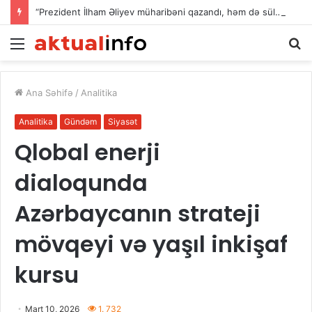
“Prezident İlham Əliyev müharibəni qazandı, həm də sülhü qazandı!”
Menu
A
Ana Səhifə
/
Analitika
Analitika
Gündəm
Siyasət
Qlobal enerji
dialoqunda
Azərbaycanın strateji
mövqeyi və yaşıl inkişaf
kursu
Mart 10, 2026
1. 732