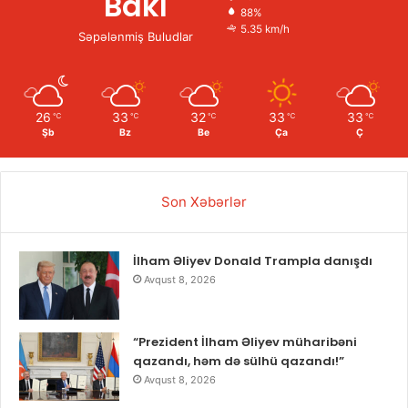
Bakı
88%
5.35 km/h
Səpələnmiş Buludlar
26
33
32
33
33
℃
℃
℃
℃
℃
Şb
Bz
Be
Ça
Ç
Son Xəbərlər
İlham Əliyev Donald Trampla danışdı
Avqust 8, 2026
“Prezident İlham Əliyev müharibəni
qazandı, həm də sülhü qazandı!”
Avqust 8, 2026