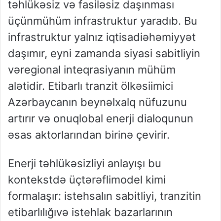
təhlükəsiz
və
fasiləsiz
daşınması
üçün
mühüm
infrastruktur
yaradıb
. Bu
infrastruktur
yalnız
iqtisadi
əhəmiyyət
daşımır
,
eyni
zamanda
siyasi
sabitliyin
və
regional
inteqrasiyanın
mühüm
alətidir
.
Etibarlı
tranzit
ölkəsi
imici
Azərbaycanın
beynəlxalq
nüfuzunu
artırır
və
onu
qlobal
enerji
dialoqunun
əsas
aktorlarından
birinə
çevirir
.
Enerji
təhlükəsizliyi
anlayışı
bu
kontekstdə
üçtərəfli
model
kimi
formalaşır
:
istehsalın
sabitliyi
,
tranzitin
etibarlılığı
və
istehlak
bazarlarının