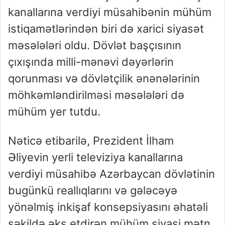
kanallarına verdiyi müsahibənin mühüm
istiqamətlərindən biri də xarici siyasət
məsələləri oldu. Dövlət başçısının
çıxışında milli-mənəvi dəyərlərin
qorunması və dövlətçilik ənənələrinin
möhkəmləndirilməsi məsələləri də
mühüm yer tutdu.
Nəticə etibarilə, Prezident İlham
Əliyevin yerli televiziya kanallarına
verdiyi müsahibə Azərbaycan dövlətinin
bugünkü reallıqlarını və gələcəyə
yönəlmiş inkişaf konsepsiyasını əhatəli
şəkildə əks etdirən mühüm siyasi mətn