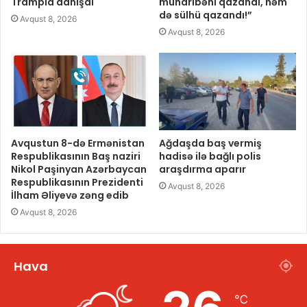
Trampla danışdı
müharibəni qazandı, həm
də sülhü qazandı!”
Avqust 8, 2026
Avqust 8, 2026
Avqustun 8-də Ermənistan
Ağdaşda baş vermiş
Respublikasının Baş naziri
hadisə ilə bağlı polis
Nikol Paşinyan Azərbaycan
araşdırma aparır
Respublikasının Prezidenti
Avqust 8, 2026
İlham Əliyevə zəng edib
Avqust 8, 2026
Hava
℃