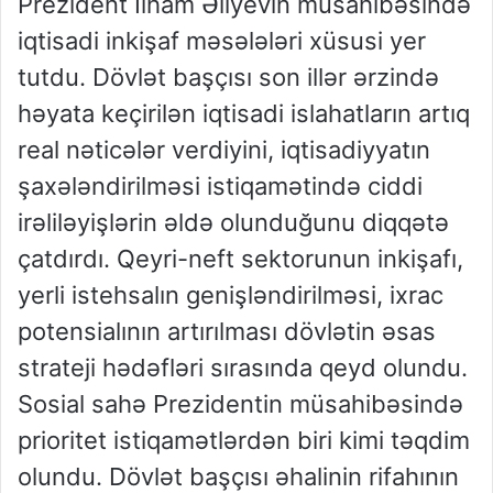
Prezident İlham Əliyevin müsahibəsində
iqtisadi inkişaf məsələləri xüsusi yer
tutdu. Dövlət başçısı son illər ərzində
həyata keçirilən iqtisadi islahatların artıq
real nəticələr verdiyini, iqtisadiyyatın
şaxələndirilməsi istiqamətində ciddi
irəliləyişlərin əldə olunduğunu diqqətə
çatdırdı. Qeyri-neft sektorunun inkişafı,
yerli istehsalın genişləndirilməsi, ixrac
potensialının artırılması dövlətin əsas
strateji hədəfləri sırasında qeyd olundu.
Sosial sahə Prezidentin müsahibəsində
prioritet istiqamətlərdən biri kimi təqdim
olundu. Dövlət başçısı əhalinin rifahının