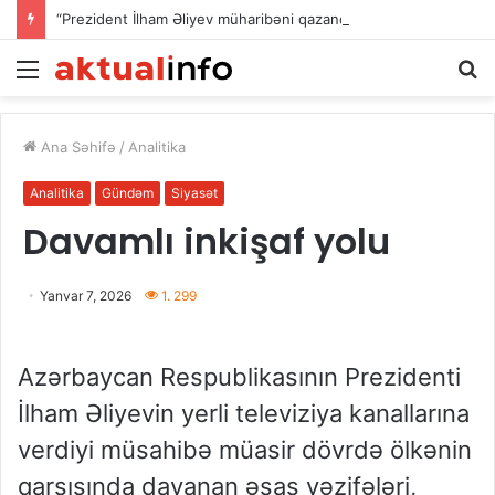
“Prezident İlham Əliyev müharibəni qazandı, həm də sülhü qazandı!”
Menu
A
Ana Səhifə
/
Analitika
Analitika
Gündəm
Siyasət
Davamlı inkişaf yolu
Yanvar 7, 2026
1. 299
Azərbaycan Respublikasının Prezidenti
İlham Əliyevin yerli televiziya kanallarına
verdiyi müsahibə müasir dövrdə ölkənin
qarşısında dayanan əsas vəzifələri,