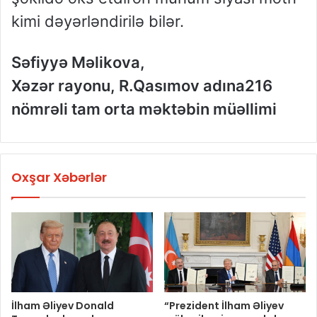
kimi dəyərləndirilə bilər.
Səfiyyə Məlikova,
Xəzər rayonu, R.Qasımov adına
216
nömrəli tam orta məktəbin müəllimi
Oxşar Xəbərlər
İlham Əliyev Donald
“Prezident İlham Əliyev