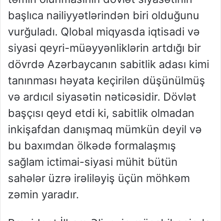
başlıca nailiyyətlərindən biri olduğunu
vurğuladı. Qlobal miqyasda iqtisadi və
siyasi qeyri-müəyyənliklərin artdığı bir
dövrdə Azərbaycanın sabitlik adası kimi
tanınması həyata keçirilən düşünülmüş
və ardıcıl siyasətin nəticəsidir. Dövlət
başçısı qeyd etdi ki, sabitlik olmadan
inkişafdan danışmaq mümkün deyil və
bu baxımdan ölkədə formalaşmış
sağlam ictimai-siyasi mühit bütün
sahələr üzrə irəliləyiş üçün möhkəm
zəmin yaradır.