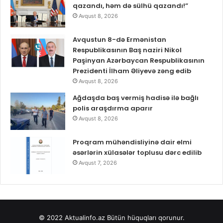
qazandı, həm də sülhü qazandı!”
Avqust 8, 2026
Avqustun 8-də Ermənistan
Respublikasının Baş naziri Nikol
Paşinyan Azərbaycan Respublikasının
Prezidenti İlham Əliyevə zəng edib
Avqust 8, 2026
Ağdaşda baş vermiş hadisə ilə bağlı
polis araşdırma aparır
Avqust 8, 2026
Proqram mühəndisliyinə dair elmi
əsərlərin xülasələr toplusu dərc edilib
Avqust 7, 2026
© 2022
Aktualinfo.az
Bütün hüquqları qorunur.