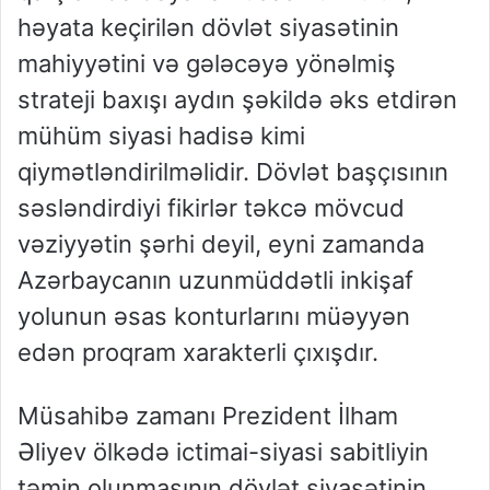
həyata keçirilən dövlət siyasətinin
mahiyyətini və gələcəyə yönəlmiş
strateji baxışı aydın şəkildə əks etdirən
mühüm siyasi hadisə kimi
qiymətləndirilməlidir. Dövlət başçısının
səsləndirdiyi fikirlər təkcə mövcud
vəziyyətin şərhi deyil, eyni zamanda
Azərbaycanın uzunmüddətli inkişaf
yolunun əsas konturlarını müəyyən
edən proqram xarakterli çıxışdır.
Müsahibə zamanı Prezident İlham
Əliyev ölkədə ictimai-siyasi sabitliyin
təmin olunmasının dövlət siyasətinin