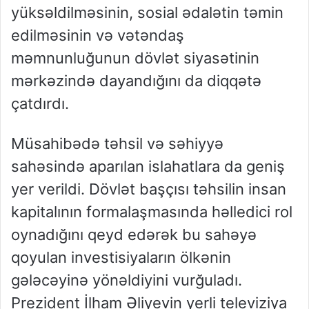
yüksəldilməsinin, sosial ədalətin təmin
edilməsinin və vətəndaş
məmnunluğunun dövlət siyasətinin
mərkəzində dayandığını da diqqətə
çatdırdı.
Müsahibədə təhsil və səhiyyə
sahəsində aparılan islahatlara da geniş
yer verildi. Dövlət başçısı təhsilin insan
kapitalının formalaşmasında həlledici rol
oynadığını qeyd edərək bu sahəyə
qoyulan investisiyaların ölkənin
gələcəyinə yönəldiyini vurğuladı.
Prezident İlham Əliyevin yerli televiziya