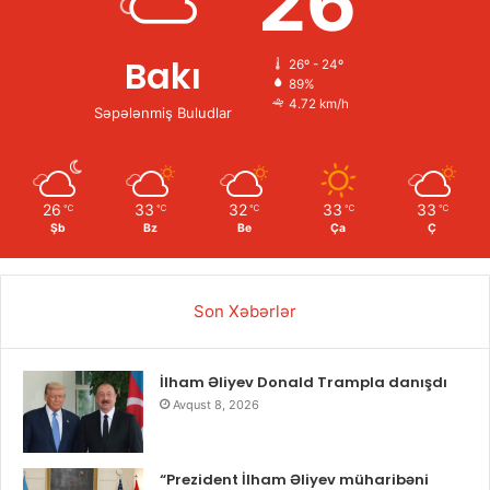
26
Bakı
26º - 24º
89%
4.72 km/h
Səpələnmiş Buludlar
26
33
32
33
33
℃
℃
℃
℃
℃
Şb
Bz
Be
Ça
Ç
Son Xəbərlər
İlham Əliyev Donald Trampla danışdı
Avqust 8, 2026
“Prezident İlham Əliyev müharibəni