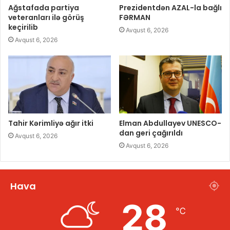
Ağstafada partiya
Prezidentdən AZAL-la bağlı
veteranları ilə görüş
FƏRMAN
keçirilib
Avqust 6, 2026
Avqust 6, 2026
Tahir Kərimliyə ağır itki
Elman Abdullayev UNESCO-
dan geri çağırıldı
Avqust 6, 2026
Avqust 6, 2026
Hava
28
℃