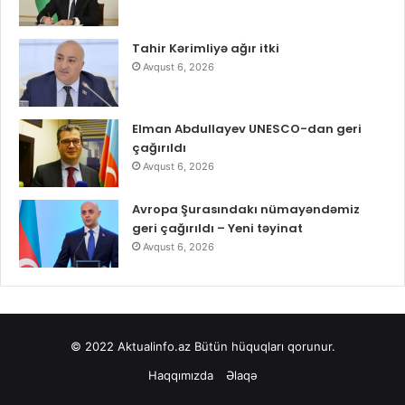
Tahir Kərimliyə ağır itki
Avqust 6, 2026
Elman Abdullayev UNESCO-dan geri
çağırıldı
Avqust 6, 2026
Avropa Şurasındakı nümayəndəmiz
geri çağırıldı – Yeni təyinat
Avqust 6, 2026
© 2022
Aktualinfo.az
Bütün hüquqları qorunur.
Haqqımızda
Əlaqə