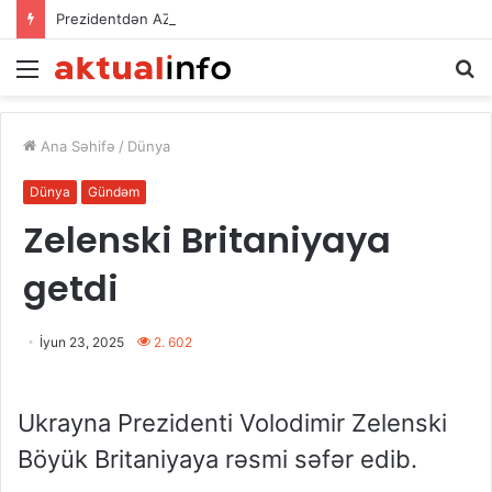
Prezidentdən AZAL-la bağlı FƏRMAN
Menu
A
Ana Səhifə
/
Dünya
Dünya
Gündəm
Zelenski Britaniyaya
getdi
İyun 23, 2025
2. 602
Ukrayna Prezidenti Volodimir Zelenski
Böyük Britaniyaya rəsmi səfər edib.