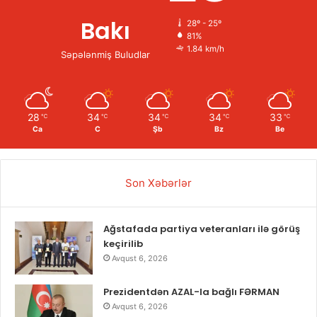
Bakı
28º - 25º
81%
1.84 km/h
Səpələnmiş Buludlar
28
34
34
34
33
℃
℃
℃
℃
℃
Ca
C
Şb
Bz
Be
Son Xəbərlər
Ağstafada partiya veteranları ilə görüş
keçirilib
Avqust 6, 2026
Prezidentdən AZAL-la bağlı FƏRMAN
Avqust 6, 2026