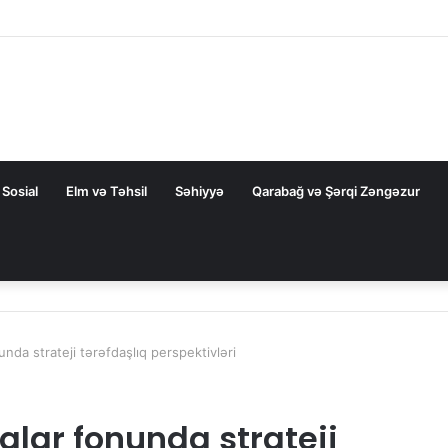
Sosial
Elm və Təhsil
Səhiyyə
Qarabağ və Şərqi Zəngəzur
unda strateji tərəfdaşlıq perspektivləri
ıqlar fonunda strateji