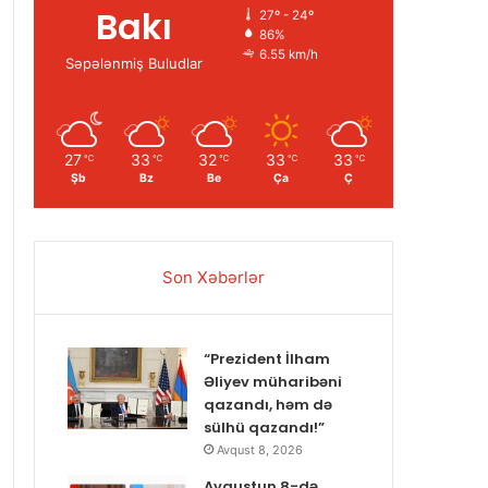
Bakı
27º - 24º
86%
6.55 km/h
Səpələnmiş Buludlar
27
33
32
33
33
℃
℃
℃
℃
℃
Şb
Bz
Be
Ça
Ç
Son Xəbərlər
“Prezident İlham
Əliyev müharibəni
qazandı, həm də
sülhü qazandı!”
Avqust 8, 2026
Avqustun 8-də