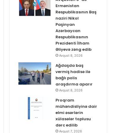
Ermənistan
Respublikasının Baş
naziri Nikol
Paşinyan
Azərbaycan
Respublikasının
Prezidenti İlham
Əliyevə zəng edib
Avqust 8, 2026
Ağdaşda baş
vermiş hadisə ilə
bağlı polis
araşdırma aparır
Avqust 8, 2026
Proqram
mühəndisliyinə dair
elmi əsərlərin
xülasələr toplusu
dərc edilib
Avqust 7, 2026