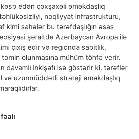
t kəsb edən çoxşaxəli əməkdaşlıq
əhlükəsizliyi, nəqliyyat infrastrukturu,
şaf kimi sahələr bu tərəfdaşlığın əsas
geosiyasi şəraitdə Azərbaycan Avropa ilə
mi çıxış edir və regionda sabitlik,
fın təmin olunmasına mühüm töhfə verir.
 davamlı inkişafı isə göstərir ki, tərəflər
al və uzunmüddətli strateji əməkdaşlıq
araqlıdırlar.
fəalı