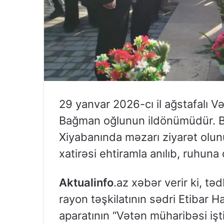
29 yanvar 2026-cı il ağstafalı 
Bağman oğlunun ildönümüdür. Bu
Xiyabanında məzarı ziyarət olun
xatirəsi ehtiramla anılıb, ruhuna
Aktualinfo
.az xəbər verir ki, t
rayon təşkilatının sədri Etibar 
aparatının “Vətən müharibəsi iştira