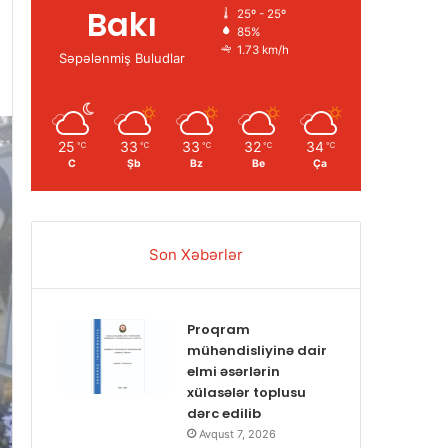
Bakı
25º - 25º
85%
1.73 km/h
Səpələnmiş Buludlar
25
33
33
32
34
℃
℃
℃
℃
℃
C
Şb
Bz
Be
Ça
Son Xəbərlər
Proqram
mühəndisliyinə dair
elmi əsərlərin
xülasələr toplusu
dərc edilib
Avqust 7, 2026