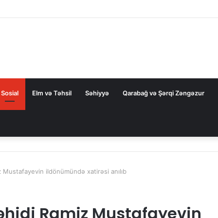
la nəqliyyat əməkdaşlığını dərinləşdirməyə hazırdır
Sosial
Elm və Təhsil
Səhiyyə
Qarabağ və Şərqi Zəngəzur
 Mustafayevin ildönümündə xatirəsi anılıb
əhidi Ramiz Mustafayevin