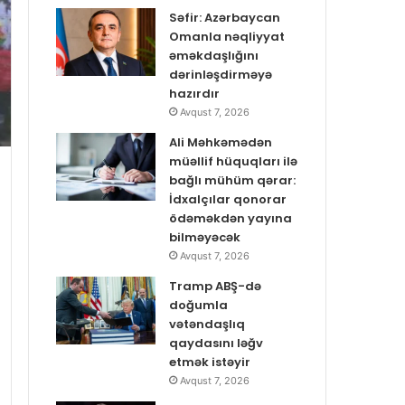
Səfir: Azərbaycan
Omanla nəqliyyat
əməkdaşlığını
dərinləşdirməyə
hazırdır
Avqust 7, 2026
Ali Məhkəmədən
müəllif hüquqları ilə
bağlı mühüm qərar:
İdxalçılar qonorar
ödəməkdən yayına
bilməyəcək
Avqust 7, 2026
Tramp ABŞ-də
doğumla
vətəndaşlıq
qaydasını ləğv
etmək istəyir
Avqust 7, 2026