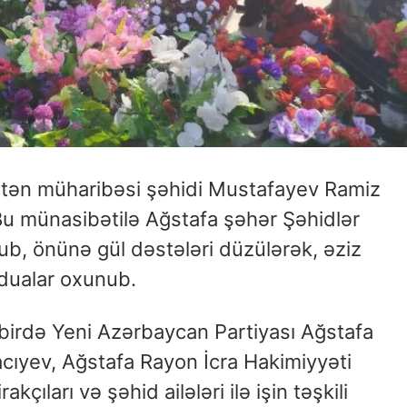
Vətən müharibəsi şəhidi Mustafayev Ramiz
 münasibətilə Ağstafa şəhər Şəhidlər
ub, önünə gül dəstələri düzülərək, əziz
 dualar oxunub.
ədbirdə Yeni Azərbaycan Partiyası Ağstafa
Hacıyev, Ağstafa Rayon İcra Hakimiyyəti
kçıları və şəhid ailələri ilə işin təşkili