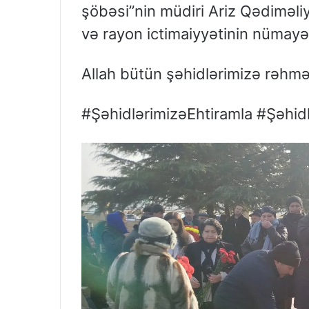
şöbəsi”nin müdiri Ariz Qədiməliye
və rayon ictimaiyyətinin nümayən
Allah bütün şəhidlərimizə rəhmə
#ŞəhidlərimizəEhtiramla #Şəhi