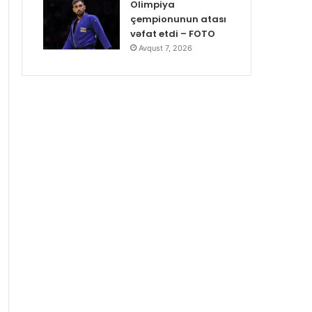
Olimpiya
çempionunun atası
vəfat etdi – FOTO
Avqust 7, 2026