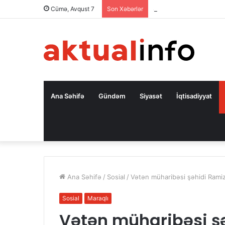
Səfir: Azərbaycan Oman
Cümə, Avqust 7
Son Xəbərlər
Ana Səhifə
Gündəm
Siyasət
İqtisadiyyat
Ana Səhifə
/
Sosial
/
Vətən müharibəsi şəhidi Ramiz
Sosial
Maraqlı
Vətən müharibəsi ş