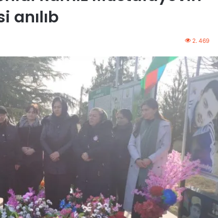
i anılıb
2. 469