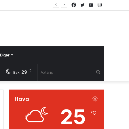
Facebook
Twitter
YouTube
Instagram
Digər
℃
29
Axtarış
Bakı
Hava
25
℃