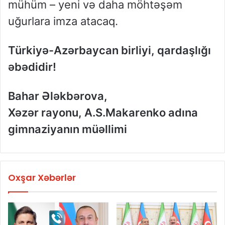
mühüm – yeni və daha möhtəşəm
uğurlara imza atacaq.
Türkiyə-Azərbaycan birliyi, qardaşlığı
əbədidir!
Bahar Ələkbərova,
Xəzər rayonu, A.S.Makarenko adına
gimnaziyanın müəllimi
Oxşar Xəbərlər