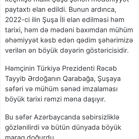
paytaxtı elan edildi. Bunun ardınca,
2022-ci ilin Şuşa İli elan edilməsi həm
tarixi, həm də mədəni baxımdan mühüm
əhəmiyyət kəsb edən qədim şəhərimizə
verilən ən böyük dəyərin göstəricisidir.
Həmçinin Türkiyə Prezidenti Rəcəb
Tayyib Ərdoğanın Qarabağa, Şuşaya
səfəri və mühüm sənəd imzalaması
böyük tarixi rəmzi məna daşıyır.
Bu səfər Azərbaycanda səbirsizliklə
gözlənilirdi və bütün dünyada böyük
maraq doğurdu.