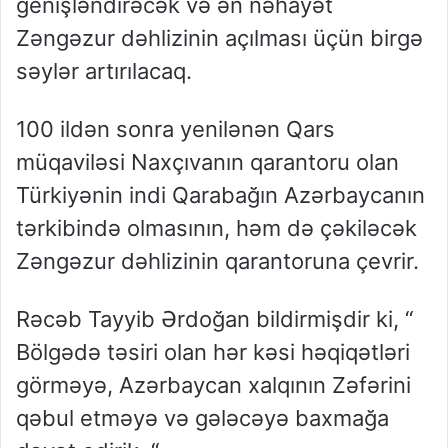
genişləndirəcək və ən nəhayət
Zəngəzur dəhlizinin açılması üçün birgə
səylər artırılacaq.
100 ildən sonra yenilənən Qars
müqaviləsi Naxçıvanın qarantoru olan
Türkiyənin indi Qarabağın Azərbaycanın
tərkibində olmasının, həm də çəkiləcək
Zəngəzur dəhlizinin qarantoruna çevrir.
Rəcəb Tayyib Ərdoğan bildirmişdir ki, “
Bölgədə təsiri olan hər kəsi həqiqətləri
görməyə, Azərbaycan xalqının Zəfərini
qəbul etməyə və gələcəyə baxmağa