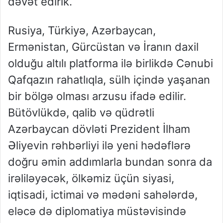
dəvət edirik. “
Rusiya, Türkiyə, Azərbaycan,
Ermənistan, Gürcüstan və İranın daxil
olduğu altılı platforma ilə birlikdə Cənubi
Qafqazın rahatlıqla, sülh içində yaşanan
bir bölgə olması arzusu ifadə edilir.
Bütövlükdə, qalib və qüdrətli
Azərbaycan dövləti Prezident İlham
Əliyevin rəhbərliyi ilə yeni hədəflərə
doğru əmin addımlarla bundan sonra da
irəliləyəcək, ölkəmiz üçün siyasi,
iqtisadi, ictimai və mədəni sahələrdə,
eləcə də diplomatiya müstəvisində