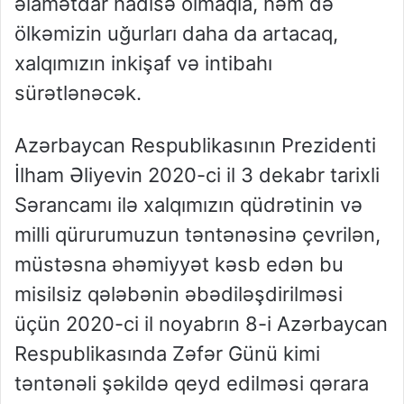
əlamətdar hadisə olmaqla, həm də
ölkəmizin uğurları daha da artacaq,
xalqımızın inkişaf və intibahı
sürətlənəcək.
Azərbaycan Respublikasının Prezidenti
İlham Əliyevin 2020-ci il 3 dekabr tarixli
Sərancamı ilə xalqımızın qüdrətinin və
milli qürurumuzun təntənəsinə çevrilən,
müstəsna əhəmiyyət kəsb edən bu
misilsiz qələbənin əbədiləşdirilməsi
üçün 2020-ci il noyabrın 8-i Azərbaycan
Respublikasında Zəfər Günü kimi
təntənəli şəkildə qeyd edilməsi qərara