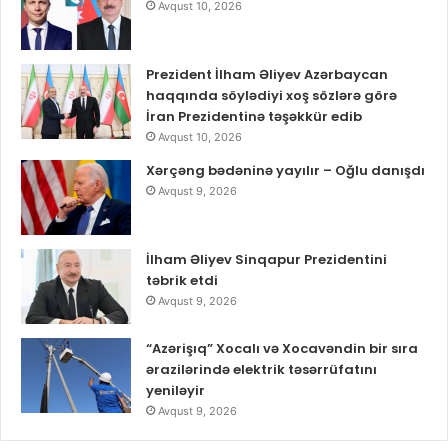
Avqust 10, 2026
Prezident İlham Əliyev Azərbaycan
haqqında söylədiyi xoş sözlərə görə
İran Prezidentinə təşəkkür edib
Avqust 10, 2026
Xərçəng bədəninə yayılır – Oğlu danışdı
Avqust 9, 2026
İlham Əliyev Sinqapur Prezidentini
təbrik etdi
Avqust 9, 2026
“Azərişıq” Xocalı və Xocavəndin bir sıra
ərazilərində elektrik təsərrüfatını
yeniləyir
Avqust 9, 2026