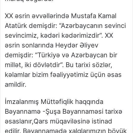
XX əsrin əvvəllərində Mustafa Kamal
Atatürk demişdir: “Azərbaycanın sevinci
sevincimiz, kədəri kədərimizdir”. XX
əsrin sonlarında Heydər Əliyev
demişdir: “Türkiyə və Azərbaycan bir
millət, iki dövlətdir”. Bu tarixi sözlər,
kəlamlar bizim fəaliyyətimiz üçün əsas
amildir.
İmzalanmış Müttəfiqlik haqqında
Bəyannamə -Şuşa Bəyannaməsi tarixə
əsaslanır,Qars müqaviləsinə istinad
edilir. Bəyannamədə xalqlarımızın böyük