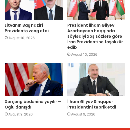
Litvanın Baş naziri
Prezident İlham Əliyev
Prezidentə zəng etdi
Azərbaycan haqqında
söylədiyi xoş sözlərə görə
Avqust 10, 2026
İran Prezidentinə təşəkkür
edib
Avqust 10, 2026
Xərçəng bədəninə yayılır –
İlham Əliyev Sinqapur
Oğlu danışdı
Prezidentini təbrik etdi
Avqust 9, 2026
Avqust 9, 2026