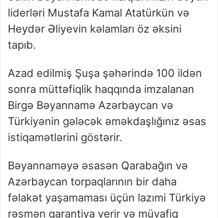
liderləri Mustafa Kamal Atatürkün və
Heydər Əliyevin kəlamları öz əksini
tapıb.
Azad edilmiş Şuşa şəhərində 100 ildən
sonra müttəfiqlik haqqında imzalanan
Birgə Bəyannamə Azərbaycan və
Türkiyənin gələcək əməkdaşlığınız əsas
istiqamətlərini göstərir.
Bəyannaməyə əsasən Qarabağın və
Azərbaycan torpaqlarının bir daha
fəlakət yaşamaması üçün lazımi Türkiyə
rəsmən qarantiya verir və müvafiq