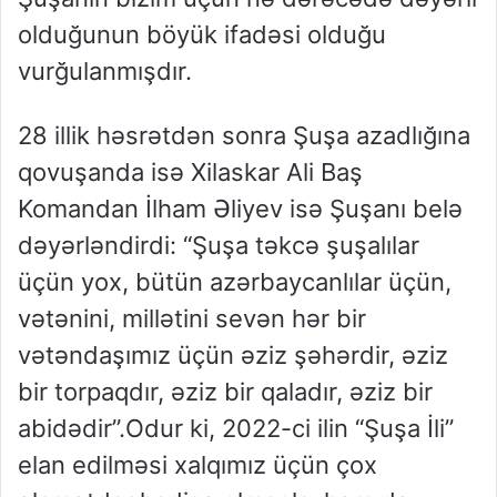
olduğunun böyük ifadəsi olduğu
vurğulanmışdır.
28 illik həsrətdən sonra Şuşa azadlığına
qovuşanda isə Xilaskar Ali Baş
Komandan İlham Əliyev isə Şuşanı belə
dəyərləndirdi: “Şuşa təkcə şuşalılar
üçün yox, bütün azərbaycanlılar üçün,
vətənini, millətini sevən hər bir
vətəndaşımız üçün əziz şəhərdir, əziz
bir torpaqdır, əziz bir qaladır, əziz bir
abidədir”.Odur ki, 2022-ci ilin “Şuşa İli”
elan edilməsi xalqımız üçün çox