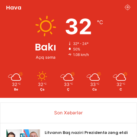
Hava
32
℃
Bakı
32º - 24º
50%
1.08 km/h
Açıq səma
32
32
33
33
32
℃
℃
℃
℃
℃
Be
Ça
Ç
Ca
C
Son Xəbərlər
Litvanın Baş naziri Prezidentə zəng etdi