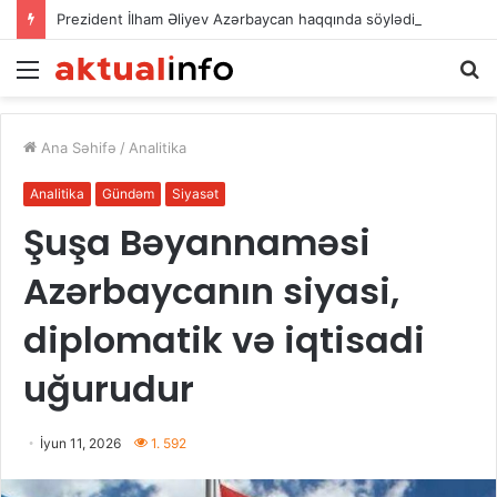
Prezident İlham Əliyev Azərbaycan haqqında söylədiyi xoş sözlərə görə İran Prezidentinə təşəkkür edib
Menu
A
Ana Səhifə
/
Analitika
Analitika
Gündəm
Siyasət
Şuşa Bəyannaməsi
Azərbaycanın siyasi,
diplomatik və iqtisadi
uğurudur
İyun 11, 2026
1. 592