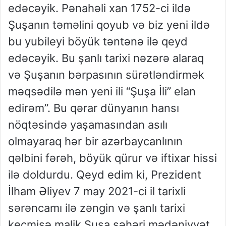
edəcəyik. Pənahəli xan 1752-ci ildə
Şuşanın təməlini qoyub və biz yeni ildə
bu yubileyi böyük təntənə ilə qeyd
edəcəyik. Bu şanlı tarixi nəzərə alaraq
və Şuşanın bərpasının sürətləndirmək
məqsədilə mən yeni ili “Şuşa İli” elan
edirəm”. Bu qərar dünyanın hansı
nöqtəsində yaşamasından asılı
olmayaraq hər bir azərbaycanlının
qəlbini fərəh, böyük qürur və iftixar hissi
ilə doldurdu. Qeyd edim ki, Prezident
İlham Əliyev 7 may 2021-ci il tarixli
sərəncamı ilə zəngin və şanlı tarixi
keçmişə malik Şuşa şəhəri mədəniyyət