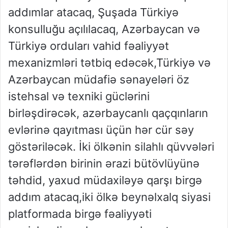
addımlar atacaq, Şuşada Türkiyə
konsulluğu açılılacaq, Azərbaycan və
Türkiyə orduları vahid fəaliyyət
mexanizmləri tətbiq edəcək,Türkiyə və
Azərbaycan müdafiə sənayeləri öz
istehsal və texniki güclərini
birləşdirəcək, azərbaycanlı qaçqınların
evlərinə qayıtması üçün hər cür səy
göstəriləcək. İki ölkənin silahlı qüvvələri
tərəflərdən birinin ərazi bütövlüyünə
təhdid, yaxud müdaxiləyə qarşı birgə
addım atacaq,iki ölkə beynəlxalq siyasi
platformada birgə fəaliyyəti