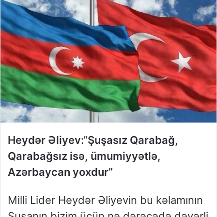
Heydər Əliyev:“Şuşasız Qarabağ,
Qarabağsız isə, ümumiyyətlə,
Azərbaycan yoxdur”
Milli Lider Heydər Əliyevin bu kəlamının
Şuşanın bizim üçün nə dərəcədə dəyərli