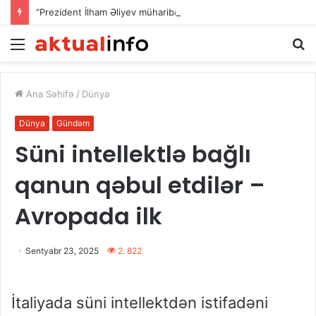
“Prezident İlham Əliyev müharibəni qazandı, həm də sülhü qazandı!”
Menu
A
Ana Səhifə
/
Dünya
Dünya
Gündəm
Süni intellektlə bağlı
qanun qəbul etdilər –
Avropada ilk
Sentyabr 23, 2025
2. 822
İtaliyada süni intellektdən istifadəni