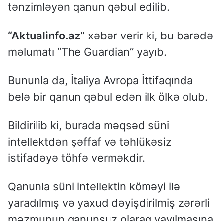
tənzimləyən qanun qəbul edilib.
“Aktualinfo.az”
xəbər verir ki, bu barədə
məlumatı “The Guardian” yayıb.
Bununla da, İtaliya Avropa İttifaqında
belə bir qanun qəbul edən ilk ölkə olub.
Bildirilib ki, burada məqsəd süni
intellektdən şəffaf və təhlükəsiz
istifadəyə töhfə verməkdir.
Qanunla süni intellektin köməyi ilə
yaradılmış və yaxud dəyişdirilmiş zərərli
məzmunun qanunsuz olaraq yayılmasına