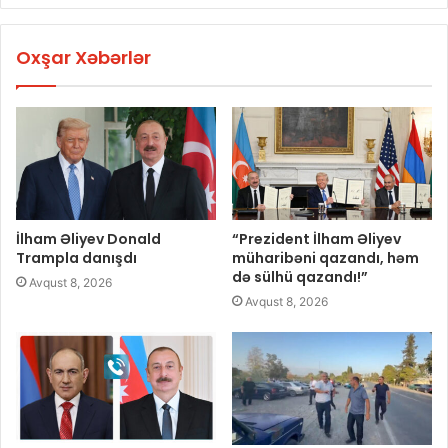
Oxşar Xəbərlər
İlham Əliyev Donald
“Prezident İlham Əliyev
Trampla danışdı
müharibəni qazandı, həm
də sülhü qazandı!”
Avqust 8, 2026
Avqust 8, 2026