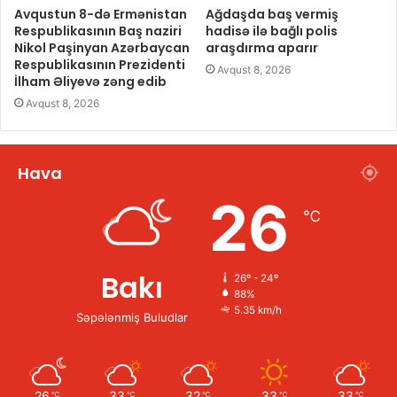
Avqustun 8-də Ermənistan
Ağdaşda baş vermiş
Respublikasının Baş naziri
hadisə ilə bağlı polis
Nikol Paşinyan Azərbaycan
araşdırma aparır
Respublikasının Prezidenti
Avqust 8, 2026
İlham Əliyevə zəng edib
Avqust 8, 2026
Hava
26
℃
Bakı
26º - 24º
88%
5.35 km/h
Səpələnmiş Buludlar
26
33
32
33
33
℃
℃
℃
℃
℃