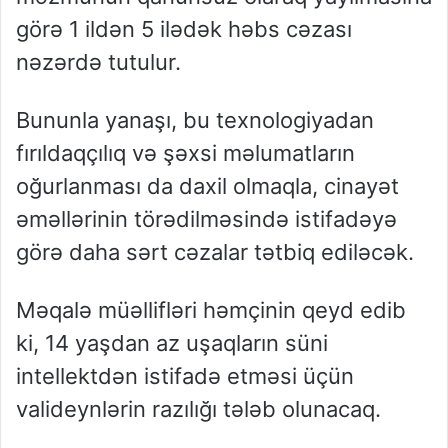
görə 1 ildən 5 ilədək həbs cəzası
nəzərdə tutulur.
Bununla yanaşı, bu texnologiyadan
fırıldaqçılıq və şəxsi məlumatların
oğurlanması da daxil olmaqla, cinayət
əməllərinin törədilməsində istifadəyə
görə daha sərt cəzalar tətbiq ediləcək.
Məqalə müəllifləri həmçinin qeyd edib
ki, 14 yaşdan az uşaqların süni
intellektdən istifadə etməsi üçün
valideynlərin razılığı tələb olunacaq.