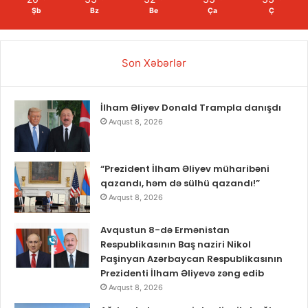
Şb
Bz
Be
Ça
Ç
Son Xəbərlər
İlham Əliyev Donald Trampla danışdı
Avqust 8, 2026
“Prezident İlham Əliyev müharibəni
qazandı, həm də sülhü qazandı!”
Avqust 8, 2026
Avqustun 8-də Ermənistan
Respublikasının Baş naziri Nikol
Paşinyan Azərbaycan Respublikasının
Prezidenti İlham Əliyevə zəng edib
Avqust 8, 2026