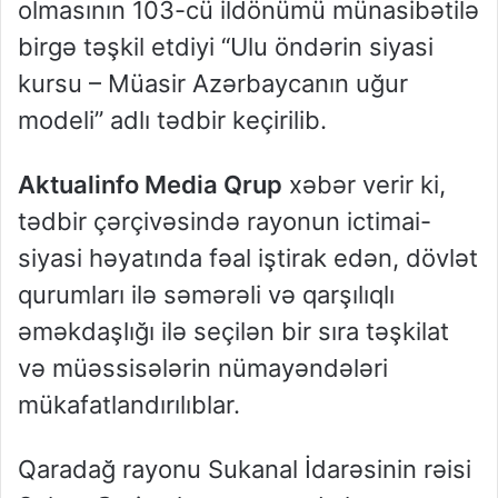
olmasının 103-cü ildönümü münasibətilə
birgə təşkil etdiyi “Ulu öndərin siyasi
kursu – Müasir Azərbaycanın uğur
modeli” adlı tədbir keçirilib.
Aktualinfo Media Qrup
xəbər verir ki,
tədbir çərçivəsində rayonun ictimai-
siyasi həyatında fəal iştirak edən, dövlət
qurumları ilə səmərəli və qarşılıqlı
əməkdaşlığı ilə seçilən bir sıra təşkilat
və müəssisələrin nümayəndələri
mükafatlandırılıblar.
Qaradağ rayonu Sukanal İdarəsinin rəisi