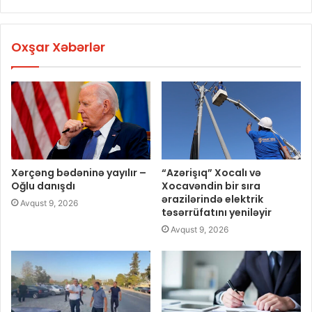
Oxşar Xəbərlər
Xərçəng bədəninə yayılır –
“Azərişıq” Xocalı və
Oğlu danışdı
Xocavəndin bir sıra
ərazilərində elektrik
Avqust 9, 2026
təsərrüfatını yeniləyir
Avqust 9, 2026