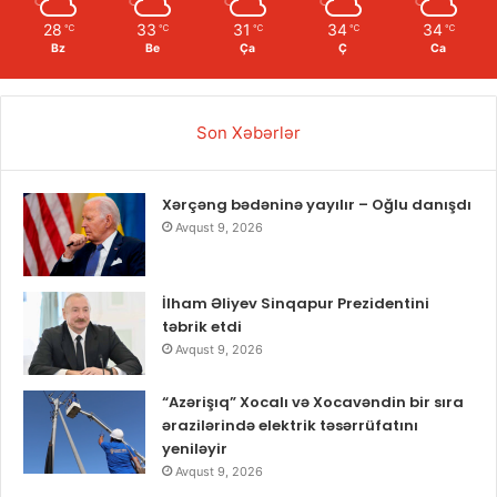
28
33
31
34
34
℃
℃
℃
℃
℃
Bz
Be
Ça
Ç
Ca
Son Xəbərlər
Xərçəng bədəninə yayılır – Oğlu danışdı
Avqust 9, 2026
İlham Əliyev Sinqapur Prezidentini
təbrik etdi
Avqust 9, 2026
“Azərişıq” Xocalı və Xocavəndin bir sıra
ərazilərində elektrik təsərrüfatını
yeniləyir
Avqust 9, 2026