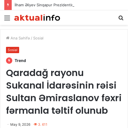
İlham Əliyev Sinqapur Prezidentini təbrik etdi
Menu
A
Ana Səhifə
/
Sosial
Sosial
Trend
Qaradağ rayonu
Sukanal İdarəsinin rəisi
Sultan Əmiraslanov fəxri
fərmanla təltif olunub
May 9, 2026
3. 611