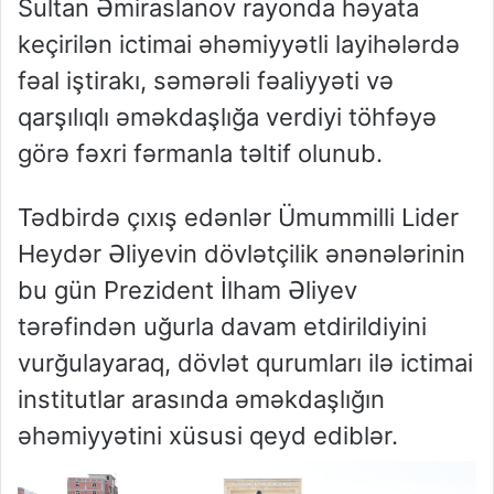
Sultan Əmiraslanov rayonda həyata
keçirilən ictimai əhəmiyyətli layihələrdə
fəal iştirakı, səmərəli fəaliyyəti və
qarşılıqlı əməkdaşlığa verdiyi töhfəyə
görə fəxri fərmanla təltif olunub.
Tədbirdə çıxış edənlər Ümummilli Lider
Heydər Əliyevin dövlətçilik ənənələrinin
bu gün Prezident İlham Əliyev
tərəfindən uğurla davam etdirildiyini
vurğulayaraq, dövlət qurumları ilə ictimai
institutlar arasında əməkdaşlığın
əhəmiyyətini xüsusi qeyd ediblər.