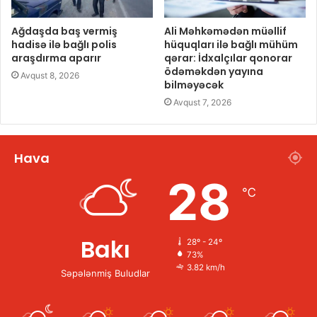
Ağdaşda baş vermiş
Ali Məhkəmədən müəllif
hadisə ilə bağlı polis
hüquqları ilə bağlı mühüm
araşdırma aparır
qərar: İdxalçılar qonorar
ödəməkdən yayına
Avqust 8, 2026
bilməyəcək
Avqust 7, 2026
Hava
28
℃
Bakı
28º - 24º
73%
3.82 km/h
Səpələnmiş Buludlar