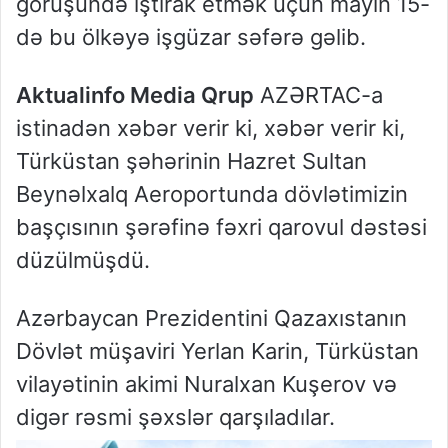
görüşündə iştirak etmək üçün mayın 15-
də bu ölkəyə işgüzar səfərə gəlib.
Aktualinfo Media Qrup
AZƏRTAC-a
istinadən xəbər verir ki, xəbər verir ki,
Türküstan şəhərinin Hazret Sultan
Beynəlxalq Aeroportunda dövlətimizin
başçısının şərəfinə fəxri qarovul dəstəsi
düzülmüşdü.
Azərbaycan Prezidentini Qazaxıstanın
Dövlət müşaviri Yerlan Karin, Türküstan
vilayətinin akimi Nuralxan Kuşerov və
digər rəsmi şəxslər qarşıladılar.