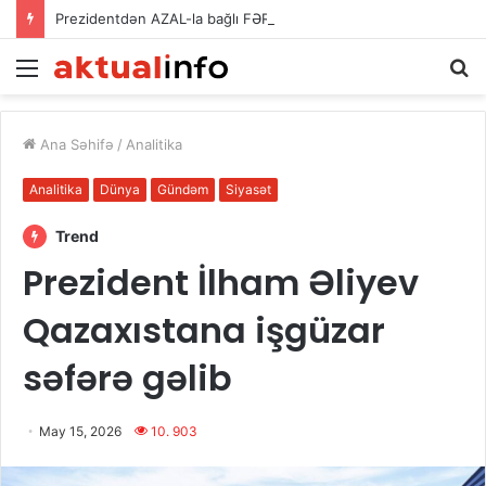
Prezidentdən AZAL-la bağlı FƏRMAN
Menu
A
Ana Səhifə
/
Analitika
Analitika
Dünya
Gündəm
Siyasət
Trend
Prezident İlham Əliyev
Qazaxıstana işgüzar
səfərə gəlib
May 15, 2026
10. 903