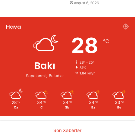
Avqust 6, 2026
Hava
28
℃
Bakı
28º - 25º
81%
1.84 km/h
Səpələnmiş Buludlar
28
34
34
34
33
℃
℃
℃
℃
℃
Ca
C
Şb
Bz
Be
Son Xəbərlər