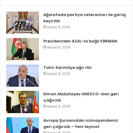
Ağstafada partiya veteranları ilə görüş
keçirilib
Avqust 6, 2026
Prezidentdən AZAL-la bağlı FƏRMAN
Avqust 6, 2026
Tahir Kərimliyə ağır itki
Avqust 6, 2026
Elman Abdullayev UNESCO-dan geri
çağırıldı
Avqust 6, 2026
Avropa Şurasındakı nümayəndəmiz
geri çağırıldı – Yeni təyinat
Avqust 6, 2026