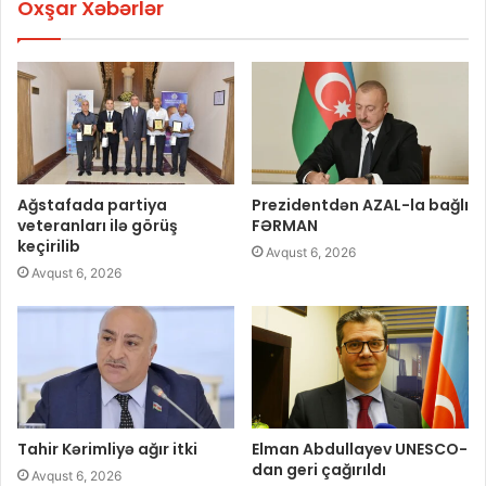
Oxşar Xəbərlər
Ağstafada partiya
Prezidentdən AZAL-la bağlı
veteranları ilə görüş
FƏRMAN
keçirilib
Avqust 6, 2026
Avqust 6, 2026
Tahir Kərimliyə ağır itki
Elman Abdullayev UNESCO-
dan geri çağırıldı
Avqust 6, 2026