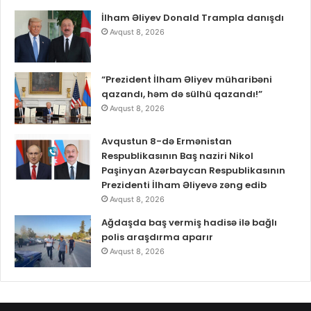
İlham Əliyev Donald Trampla danışdı
Avqust 8, 2026
“Prezident İlham Əliyev müharibəni
qazandı, həm də sülhü qazandı!”
Avqust 8, 2026
Avqustun 8-də Ermənistan
Respublikasının Baş naziri Nikol
Paşinyan Azərbaycan Respublikasının
Prezidenti İlham Əliyevə zəng edib
Avqust 8, 2026
Ağdaşda baş vermiş hadisə ilə bağlı
polis araşdırma aparır
Avqust 8, 2026