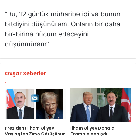
“Bu, 12 günlük müharibə idi və bunun
bitdiyini düşünürəm. Onların bir daha
bir-birinə hücum edəcəyini
düşünmürəm”.
Oxşar Xəbərlər
Prezident İlham Əliyev
İlham Əliyev Donald
Vaşinqton Zirvə Görüşünün
Trampla danışdı