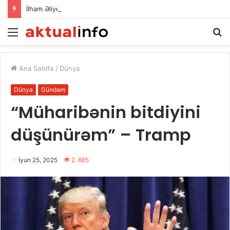
İlham Əliyev Donald Trampla danışdı
Menu
A
Ana Səhifə
/
Dünya
Dünya
Gündəm
“Müharibənin bitdiyini
düşünürəm” – Tramp
İyun 25, 2025
2. 685