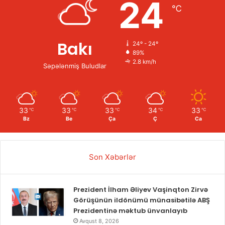
24
℃
Bakı
24º - 24º
89%
2.8 km/h
Səpələnmiş Buludlar
33
33
33
34
33
℃
℃
℃
℃
℃
Bz
Be
Ça
Ç
Ca
Son Xəbərlər
Prezident İlham Əliyev Vaşinqton Zirvə
Görüşünün ildönümü münasibətilə ABŞ
Prezidentinə məktub ünvanlayıb
Avqust 8, 2026