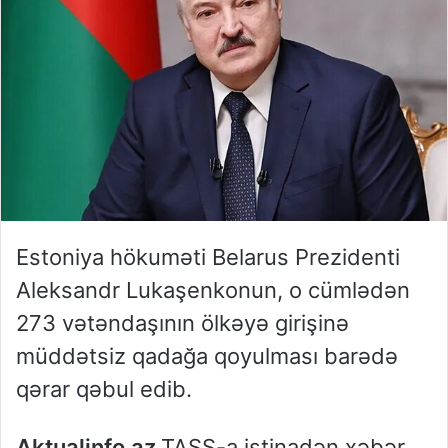
Estoniya hökuməti Belarus Prezidenti
Aleksandr Lukaşenkonun, o cümlədən
273 vətəndaşının ölkəyə girişinə
müddətsiz qadağa qoyulması barədə
qərar qəbul edib.
Aktualinfo.az
TASS-a istinadən xəbər