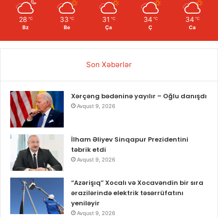
28
33
31
34
34
℃
℃
℃
℃
℃
Bz
Be
Ça
Ç
Ca
Son Xəbərlər
Xərçəng bədəninə yayılır – Oğlu danışdı
Avqust 9, 2026
İlham Əliyev Sinqapur Prezidentini
təbrik etdi
Avqust 9, 2026
“Azərişıq” Xocalı və Xocavəndin bir sıra
ərazilərində elektrik təsərrüfatını
yeniləyir
Avqust 9, 2026