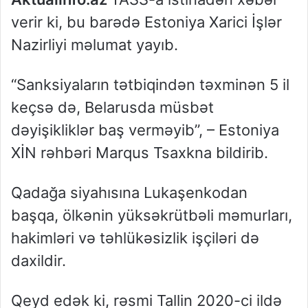
verir ki, bu barədə Estoniya Xarici İşlər
Nazirliyi məlumat yayıb.
“Sanksiyaların tətbiqindən təxminən 5 il
keçsə də, Belarusda müsbət
dəyişikliklər baş verməyib”, – Estoniya
XİN rəhbəri Marqus Tsaxkna bildirib.
Qadağa siyahısına Lukaşenkodan
başqa, ölkənin yüksəkrütbəli məmurları,
hakimləri və təhlükəsizlik işçiləri də
daxildir.
Qeyd edək ki, rəsmi Tallin 2020-ci ildə