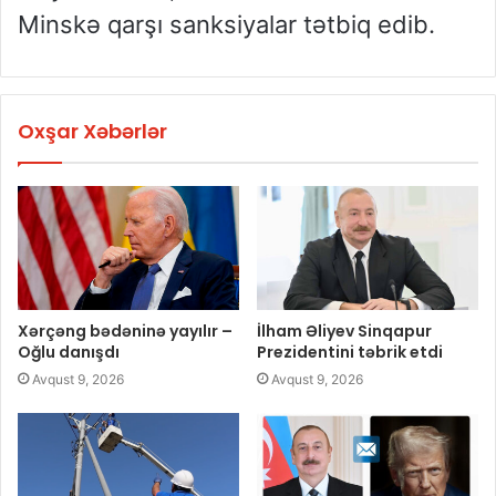
Minskə qarşı sanksiyalar tətbiq edib.
Oxşar Xəbərlər
Xərçəng bədəninə yayılır –
İlham Əliyev Sinqapur
Oğlu danışdı
Prezidentini təbrik etdi
Avqust 9, 2026
Avqust 9, 2026