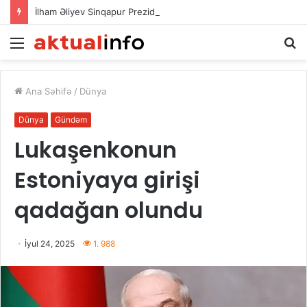
İlham Əliyev Sinqapur Prezidentini təbrik etdi
Menu
A
Ana Səhifə
/
Dünya
Dünya
Gündəm
Lukaşenkonun
Estoniyaya girişi
qadağan olundu
İyul 24, 2025
1. 988