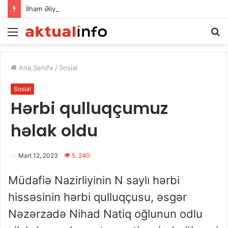
İlham Əliyev Donald Trampla danışdı
Menu
Ax
Ana Səhifə
/
Sosial
Sosial
Hərbi qulluqçumuz
həlak oldu
Mart 12, 2023
5. 240
Müdafiə Nazirliyinin N saylı hərbi
hissəsinin hərbi qulluqçusu, əsgər
Nəzərzadə Nihad Natiq oğlunun odlu