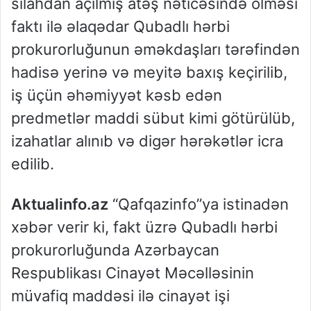
silahdan açılmış atəş nəticəsində ölməsi
faktı ilə əlaqədar Qubadlı hərbi
prokurorluğunun əməkdaşları tərəfindən
hadisə yerinə və meyitə baxış keçirilib,
iş üçün əhəmiyyət kəsb edən
predmetlər maddi sübut kimi götürülüb,
izahatlar alınıb və digər hərəkətlər icra
edilib.
Aktualinfo.az
“Qafqazinfo”ya istinadən
xəbər verir ki, fakt üzrə Qubadlı hərbi
prokurorluğunda Azərbaycan
Respublikası Cinayət Məcəlləsinin
müvafiq maddəsi ilə cinayət işi