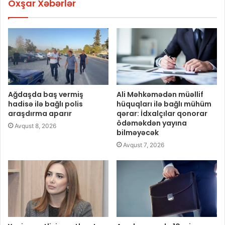
Oxşar Xəbərlər
Ağdaşda baş vermiş
Ali Məhkəmədən müəllif
hadisə ilə bağlı polis
hüquqları ilə bağlı mühüm
araşdırma aparır
qərar: İdxalçılar qonorar
ödəməkdən yayına
Avqust 8, 2026
bilməyəcək
Avqust 7, 2026