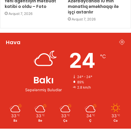
Yeni agentliyin mətbuat
Azərbaycanda 10 min
katibi o oldu – Foto
manatlıq əməkhaqqı ilə
işçi axtarılır
Avqust 7, 2026
Avqust 7, 2026
Hava
24
℃
Bakı
24º - 24º
89%
2.8 km/h
Səpələnmiş Buludlar
33
33
33
34
33
℃
℃
℃
℃
℃
Bz
Be
Ça
Ç
Ca