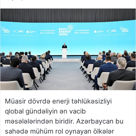
Müasir dövrdə enerji təhlükəsizliyi
qlobal gündəliyin ən vacib
məsələlərindən biridir. Azərbaycan bu
sahədə mühüm rol oynayan ölkələr