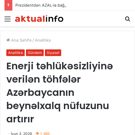
Prezidentdən AZAL-la bağlı FƏRMAN
Menu
A
Ana Səhifə
/
Analitika
Analitika
Gündəm
Siyasət
Enerji təhlükəsizliyinə
verilən töhfələr
Azərbaycanın
beynəlxalq nüfuzunu
artırır
İyun 3, 2026
1. 685