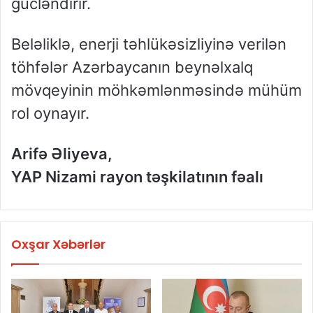
gücləndirir.
Beləliklə, enerji təhlükəsizliyinə verilən
töhfələr Azərbaycanın beynəlxalq
mövqeyinin möhkəmlənməsində mühüm
rol oynayır.
Arifə Əliyeva,
YAP Nizami rayon təşkilatının fəalı
Oxşar Xəbərlər