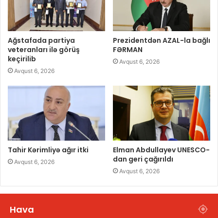
Ağstafada partiya
Prezidentdən AZAL-la bağlı
veteranları ilə görüş
FƏRMAN
keçirilib
Avqust 6, 2026
Avqust 6, 2026
Tahir Kərimliyə ağır itki
Elman Abdullayev UNESCO-
dan geri çağırıldı
Avqust 6, 2026
Avqust 6, 2026
Hava