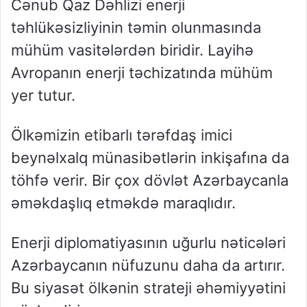
Cənub Qaz Dəhlizi enerji
təhlükəsizliyinin təmin olunmasında
mühüm vasitələrdən biridir. Layihə
Avropanın enerji təchizatında mühüm
yer tutur.
Ölkəmizin etibarlı tərəfdaş imici
beynəlxalq münasibətlərin inkişafına da
töhfə verir. Bir çox dövlət Azərbaycanla
əməkdaşlıq etməkdə maraqlıdır.
Enerji diplomatiyasının uğurlu nəticələri
Azərbaycanın nüfuzunu daha da artırır.
Bu siyasət ölkənin strateji əhəmiyyətini