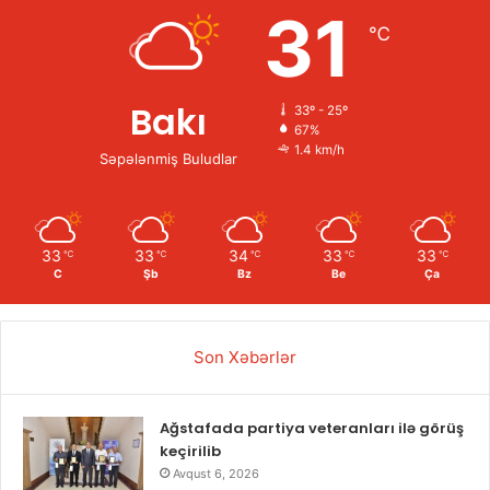
31
℃
Bakı
33º - 25º
67%
1.4 km/h
Səpələnmiş Buludlar
33
33
34
33
33
℃
℃
℃
℃
℃
C
Şb
Bz
Be
Ça
Son Xəbərlər
Ağstafada partiya veteranları ilə görüş
keçirilib
Avqust 6, 2026