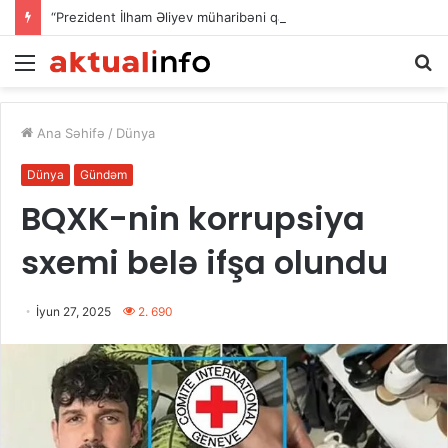
“Prezident İlham Əliyev müharibəni qazandı, həm də sülhü qazandı!”
Menu
A
Ana Səhifə
/
Dünya
Dünya
Gündəm
BQXK-nin korrupsiya
sxemi belə ifşa olundu
İyun 27, 2025
2. 690