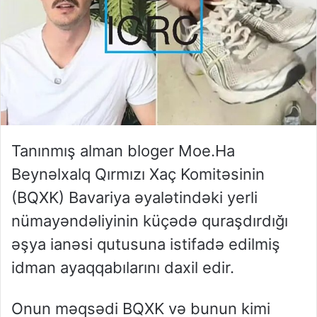
Tanınmış alman bloger Moe.Ha
Beynəlxalq Qırmızı Xaç Komitəsinin
(BQXK) Bavariya əyalətindəki yerli
nümayəndəliyinin küçədə quraşdırdığı
əşya ianəsi qutusuna istifadə edilmiş
idman ayaqqabılarını daxil edir.
Onun məqsədi BQXK və bunun kimi