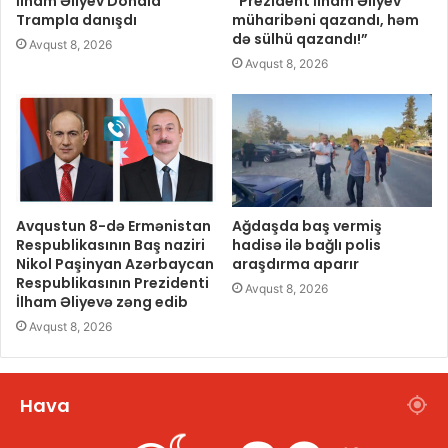
İlham Əliyev Donald
“Prezident İlham Əliyev
Trampla danışdı
müharibəni qazandı, həm
də sülhü qazandı!”
Avqust 8, 2026
Avqust 8, 2026
Avqustun 8-də Ermənistan
Ağdaşda baş vermiş
Respublikasının Baş naziri
hadisə ilə bağlı polis
Nikol Paşinyan Azərbaycan
araşdırma aparır
Respublikasının Prezidenti
Avqust 8, 2026
İlham Əliyevə zəng edib
Avqust 8, 2026
Hava