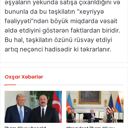
əşyaların yekunda satışa çıxarıldığını və
bununla da bu təşkilatın “xeyriyyə
fəaliyyəti”ndən böyük miqdarda vəsait
əldə etdiyini göstərən faktlardan biridir.
Bu hal, təşkilatın özünü rüsvay etdiyi
artıq neçənci hadisədir ki təkrarlanır.
Oxşar Xəbərlər