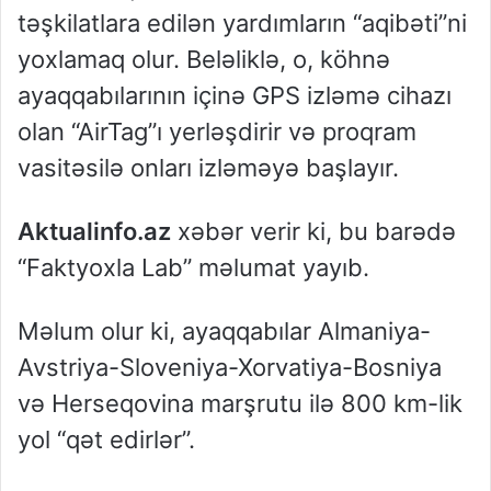
təşkilatlara edilən yardımların “aqibəti”ni
yoxlamaq olur. Beləliklə, o, köhnə
ayaqqabılarının içinə GPS izləmə cihazı
olan “AirTag”ı yerləşdirir və proqram
vasitəsilə onları izləməyə başlayır.
Aktualinfo.az
xəbər verir ki, bu barədə
“Faktyoxla Lab” məlumat yayıb.
Məlum olur ki, ayaqqabılar Almaniya-
Avstriya-Sloveniya-Xorvatiya-Bosniya
və Herseqovina marşrutu ilə 800 km-lik
yol “qət edirlər”.