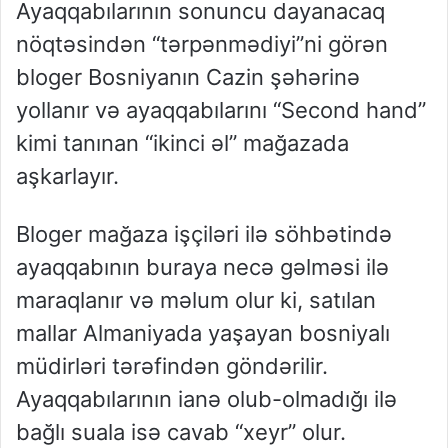
Ayaqqabılarının sonuncu dayanacaq
nöqtəsindən “tərpənmədiyi”ni görən
bloger Bosniyanın Cazin şəhərinə
yollanır və ayaqqabılarını “Second hand”
kimi tanınan “ikinci əl” mağazada
aşkarlayır.
Bloger mağaza işçiləri ilə söhbətində
ayaqqabının buraya necə gəlməsi ilə
maraqlanır və məlum olur ki, satılan
mallar Almaniyada yaşayan bosniyalı
müdirləri tərəfindən göndərilir.
Ayaqqabılarının ianə olub-olmadığı ilə
bağlı suala isə cavab “xeyr” olur.