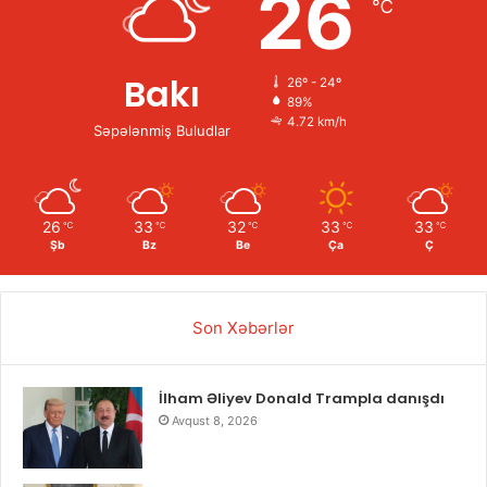
26
℃
Bakı
26º - 24º
89%
4.72 km/h
Səpələnmiş Buludlar
26
33
32
33
33
℃
℃
℃
℃
℃
Şb
Bz
Be
Ça
Ç
Son Xəbərlər
İlham Əliyev Donald Trampla danışdı
Avqust 8, 2026