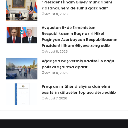
“Prezident İlham Əliyev müharibəni
qazandı, həm də sülhü qazandı!”
Avqust 8, 2026
Avqustun 8-də Ermənistan
Respublikasının Baş naziri Nikol
Paşinyan Azərbaycan Respublikasının
Prezidenti İlham Əliyevə zəng edib
Avqust 8, 2026
Ağdaşda baş vermiş hadisə ilə bağlı
polis araşdırma aparır
Avqust 8, 2026
Proqram mühəndisliyinə dair elmi
əsərlərin xülasələr toplusu dərc edilib
Avqust 7, 2026