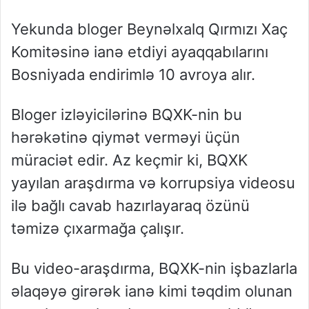
Yekunda bloger Beynəlxalq Qırmızı Xaç
Komitəsinə ianə etdiyi ayaqqabılarını
Bosniyada endirimlə 10 avroya alır.
Bloger izləyicilərinə BQXK-nin bu
hərəkətinə qiymət verməyi üçün
müraciət edir. Az keçmir ki, BQXK
yayılan araşdırma və korrupsiya videosu
ilə bağlı cavab hazırlayaraq özünü
təmizə çıxarmağa çalışır.
Bu video-araşdırma, BQXK-nin işbazlarla
əlaqəyə girərək ianə kimi təqdim olunan