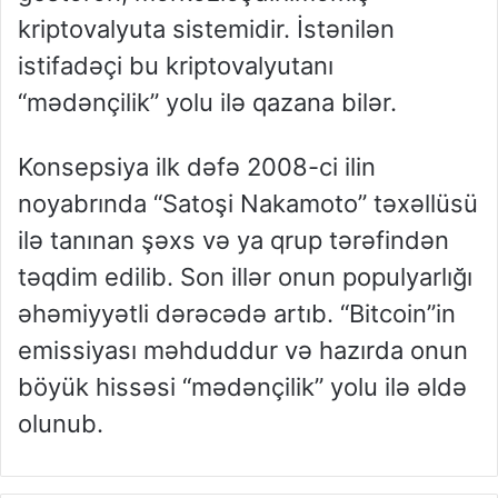
kriptovalyuta sistemidir. İstənilən
istifadəçi bu kriptovalyutanı
“mədənçilik” yolu ilə qazana bilər.
Konsepsiya ilk dəfə 2008-ci ilin
noyabrında “Satoşi Nakamoto” təxəllüsü
ilə tanınan şəxs və ya qrup tərəfindən
təqdim edilib. Son illər onun populyarlığı
əhəmiyyətli dərəcədə artıb. “Bitcoin”in
emissiyası məhduddur və hazırda onun
böyük hissəsi “mədənçilik” yolu ilə əldə
olunub.