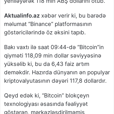
yeniləyərək 118 min ABŞ dollarını ötüb.
Aktualinfo.az
xəbər verir ki, bu barədə
məlumat “Binance” platformasının
göstəricilərində öz əksini tapıb.
Bakı vaxtı ilə saat 09:44-də “Bitcoin”in
qiyməti 118,09 min dollar səviyyəsinə
yüksəlib ki, bu da 6,43 faiz artım
deməkdir. Hazırda dünyanın ən populyar
kriptovalyutasının dəyəri 117,8 dollardır.
Qeyd edək ki, “Bitcoin” blokçeyn
texnologiyası əsasında fəaliyyət
göstərən, mərkəzləşdirilməmiş