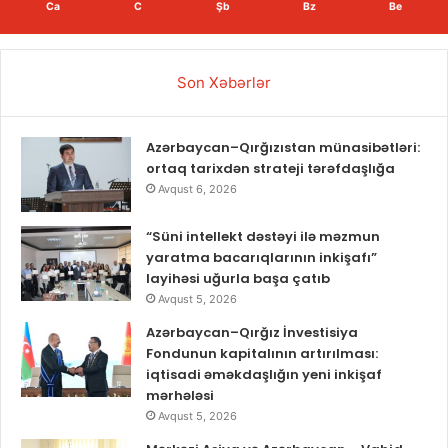
Ca
C
Şb
Bz
Be
Son Xəbərlər
Azərbaycan–Qırğızıstan münasibətləri:
ortaq tarixdən strateji tərəfdaşlığa
Avqust 6, 2026
“Süni intellekt dəstəyi ilə məzmun
yaratma bacarıqlarının inkişafı”
layihəsi uğurla başa çatıb
Avqust 5, 2026
Azərbaycan–Qırğız İnvestisiya
Fondunun kapitalının artırılması:
iqtisadi əməkdaşlığın yeni inkişaf
mərhələsi
Avqust 5, 2026