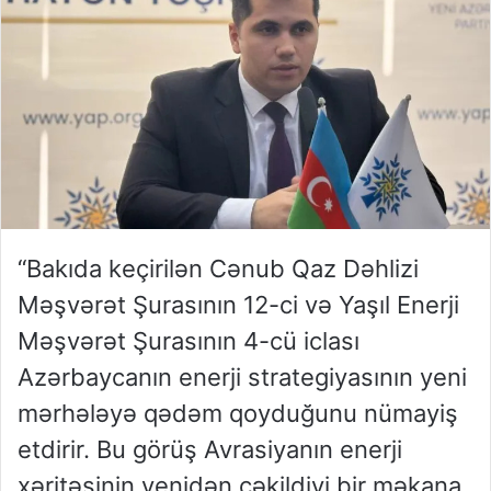
“Bakıda keçirilən Cənub Qaz Dəhlizi
Məşvərət Şurasının 12-ci və Yaşıl Enerji
Məşvərət Şurasının 4-cü iclası
Azərbaycanın enerji strategiyasının yeni
mərhələyə qədəm qoyduğunu nümayiş
etdirir. Bu görüş Avrasiyanın enerji
xəritəsinin yenidən çəkildiyi bir məkana