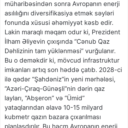
müharibəsindən sonra Avropanın enerji
asılılığını diversifikasiya etmək səyləri
fonunda xüsusi əhəmiyyət kəsb edir.
Lakin maraqlı məqam odur ki, Prezident
İlham Əliyevin çıxışında “Cənub Qaz
Dəhlizinin tam yüklənməsi” vurğulanır.
Bu o deməkdir ki, mövcud infrastruktur
imkanları artıq son həddə çatıb. 2028-ci
ilə qədər “Şahdəniz”in yeni mərhələsi,
“Azəri-Çıraq-Günəşli”nin dərin qaz
layları, “Abşeron” və “Ümid”
yataqlarından əlavə 10-15 milyard
kubmetr qazın bazara çıxarılması
planlaşdırılır. Bu həcm Avropanın enerji