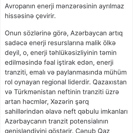
Avropanın enerji mənzərəsinin ayrılmaz
hissəsinə çevirir.
Onun sözlərinə görə, Azərbaycan artıq
sadəcə enerji resurslarına malik ölkə
deyil, o, enerji təhlükəsizliyinin təmin
edilməsində fəal iştirak edən, enerji
tranziti, emalı və paylanmasında mühüm
rol oynayan regional liderdir. Qazaxıstan
və Türkmənistan neftinin tranziti üzrə
artan həcmlər, Xəzərin şərq
sahillərindən əlavə neft qəbulu imkanları
Azərbaycanın tranzit potensialının
genişləndiyini göstərir. Cənub Qaz