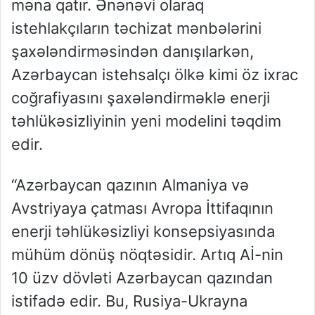
məna qatır. Ənənəvi olaraq
istehlakçıların təchizat mənbələrini
şaxələndirməsindən danışılarkən,
Azərbaycan istehsalçı ölkə kimi öz ixrac
coğrafiyasını şaxələndirməklə enerji
təhlükəsizliyinin yeni modelini təqdim
edir.
“Azərbaycan qazının Almaniya və
Avstriyaya çatması Avropa İttifaqının
enerji təhlükəsizliyi konsepsiyasında
mühüm dönüş nöqtəsidir. Artıq Aİ-nin
10 üzv dövləti Azərbaycan qazından
istifadə edir. Bu, Rusiya-Ukrayna