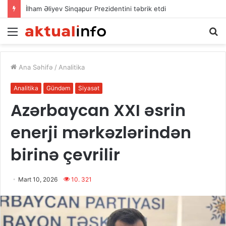
İlham Əliyev Sinqapur Prezidentini təbrik etdi
Menu
A
Ana Səhifə
/
Analitika
Analitika
Gündəm
Siyasət
Azərbaycan XXI əsrin
enerji mərkəzlərindən
birinə çevrilir
Mart 10, 2026
10. 321