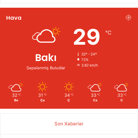
Hava
29
℃
Bakı
32º - 24º
72%
3.82 km/h
Səpələnmiş Buludlar
32
31
34
33
33
℃
℃
℃
℃
℃
Be
Ça
Ç
Ca
C
Son Xəbərlər