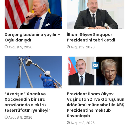
Xərçəng bədəninə yayılır –
İlham Əliyev Sinqapur
Oğlu danışdı
Prezidentini təbrik etdi
Avqust 9, 2026
Avqust 9, 2026
“Azərişıq” Xocalı və
Prezident İlham Əliyev
Xocavəndin bir sıra
Vaşinqton Zirvə Görüşünün
ərazilərində elektrik
ildönümü münasibətilə ABŞ
təsərrüfatını yeniləyir
Prezidentinə məktub
ünvanlayıb
Avqust 9, 2026
Avqust 8, 2026