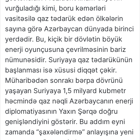
vurğuladığı kimi, boru kəmərləri
vasitəsilə qaz tədarük edən ölkələrin
sayına görə Azərbaycan dünyada birinci
yerdədir. Bu, kiçik bir dövlətin böyük
enerji oyunçusuna çevrilməsinin bariz
nümunəsidir. Suriyaya qaz tədarükünün
başlanması isə xüsusi diqqət çəkir.
Müharibədən sonrakı bərpa dövrünü
yaşayan Suriyaya 1,5 milyard kubmetr
həcmində qaz nəqli Azərbaycanın enerji
diplomatiyasının Yaxın Şərqə doğru
genişləndiyini göstərir. Bu addım eyni
zamanda “şaxələndirmə” anlayışına yeni