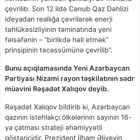
çevrilib. Son 12 ildə Cənub Qaz Dəhlizi
ideyadan reallığa çevrilərək enerji
təhlükəsizliyinin təminatında yeni
fəlsəfənin – “birlikdə həll etmək”
prinsipinin təcəssümünə çevrilib”.
Bunu açıqlamasında Yeni Azərbaycan
Partiyası Nizami rayon təşkilatının sədr
müavini Rəşadət Xalıqov deyib.
Rəşadət Xalıqov bildirib ki, Azərbaycan
qazının istehlakçı ölkələrinin sayının 16-
ya çatması strateji əhəmiyyətli
göstəricidir. Prezident İlham Əliyevin