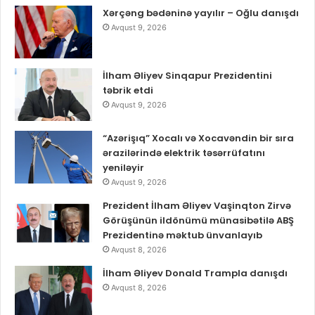
Xərçəng bədəninə yayılır – Oğlu danışdı
Avqust 9, 2026
İlham Əliyev Sinqapur Prezidentini
təbrik etdi
Avqust 9, 2026
“Azərişıq” Xocalı və Xocavəndin bir sıra
ərazilərində elektrik təsərrüfatını
yeniləyir
Avqust 9, 2026
Prezident İlham Əliyev Vaşinqton Zirvə
Görüşünün ildönümü münasibətilə ABŞ
Prezidentinə məktub ünvanlayıb
Avqust 8, 2026
İlham Əliyev Donald Trampla danışdı
Avqust 8, 2026