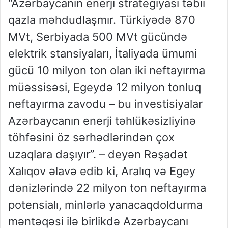
“Azərbaycanın enerji strategiyası təbii
qazla məhdudlaşmır. Türkiyədə 870
MVt, Serbiyada 500 MVt gücündə
elektrik stansiyaları, İtaliyada ümumi
gücü 10 milyon ton olan iki neftayırma
müəssisəsi, Egeydə 12 milyon tonluq
neftayırma zavodu – bu investisiyalar
Azərbaycanın enerji təhlükəsizliyinə
töhfəsini öz sərhədlərindən çox
uzaqlara daşıyır”. – deyən Rəşadət
Xalıqov əlavə edib ki, Aralıq və Egey
dənizlərində 22 milyon ton neftayırma
potensialı, minlərlə yanacaqdoldurma
məntəqəsi ilə birlikdə Azərbaycanı