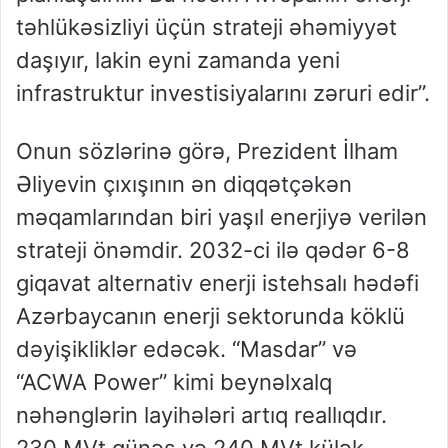
təhlükəsizliyi üçün strateji əhəmiyyət
daşıyır, lakin eyni zamanda yeni
infrastruktur investisiyalarını zəruri edir”.
Onun sözlərinə görə, Prezident İlham
Əliyevin çıxışının ən diqqətçəkən
məqamlarından biri yaşıl enerjiyə verilən
strateji önəmdir. 2032-ci ilə qədər 6-8
giqavat alternativ enerji istehsalı hədəfi
Azərbaycanın enerji sektorunda köklü
dəyişikliklər edəcək. “Masdar” və
“ACWA Power” kimi beynəlxalq
nəhənglərin layihələri artıq reallıqdır.