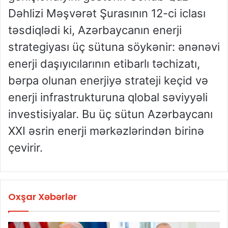
Dəhlizi Məşvərət Şurasının 12-ci iclası
təsdiqlədi ki, Azərbaycanın enerji
strategiyası üç sütuna söykənir: ənənəvi
enerji daşıyıcılarının etibarlı təchizatı,
bərpa olunan enerjiyə strateji keçid və
enerji infrastrukturuna qlobal səviyyəli
investisiyalar. Bu üç sütun Azərbaycanı
XXI əsrin enerji mərkəzlərindən birinə
çevirir.
Oxşar Xəbərlər