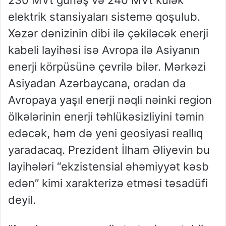
230 MVt günəş və 240 MVt külək
elektrik stansiyaları sistemə qoşulub.
Xəzər dənizinin dibi ilə çəkiləcək enerji
kabeli layihəsi isə Avropa ilə Asiyanın
enerji körpüsünə çevrilə bilər. Mərkəzi
Asiyadan Azərbaycana, oradan da
Avropaya yaşıl enerji nəqli nəinki region
ölkələrinin enerji təhlükəsizliyini təmin
edəcək, həm də yeni geosiyasi reallıq
yaradacaq. Prezident İlham Əliyevin bu
layihələri “ekzistensial əhəmiyyət kəsb
edən” kimi xarakterizə etməsi təsadüfi
deyil.