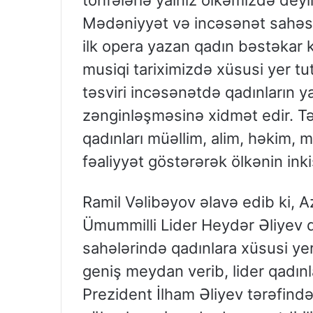
töhfələrlə yalnız ölkəmizdə deyi
Mədəniyyət və incəsənət sahəsi
ilk opera yazan qadın bəstəkar 
musiqi tariximizdə xüsusi yer tu
təsviri incəsənətdə qadınların yar
zənginləşməsinə xidmət edir. Tə
qadınları müəllim, alim, həkim, 
fəaliyyət göstərərək ölkənin ink
Ramil Vəlibəyov əlavə edib ki,
Ümummilli Lider Heydər Əliyev 
sahələrində qadınlara xüsusi yer 
geniş meydan verib, lider qadınl
Prezident İlham Əliyev tərəfində