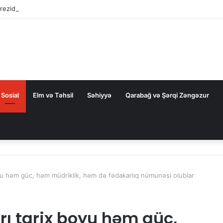
rezidentini təbrik etdi
Sosial
Elm və Təhsil
Səhiyyə
Qarabağ və Şərqi Zəngəzur
yu həm güc, həm müdriklik, həm də fədakarlıq nümunəsi olublar
ı tarix boyu həm güc,