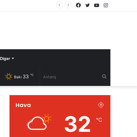
Facebook
Twitter
YouTube
Instagram
Digər
℃
33
Axtarış
Bakı
Hava
32
℃