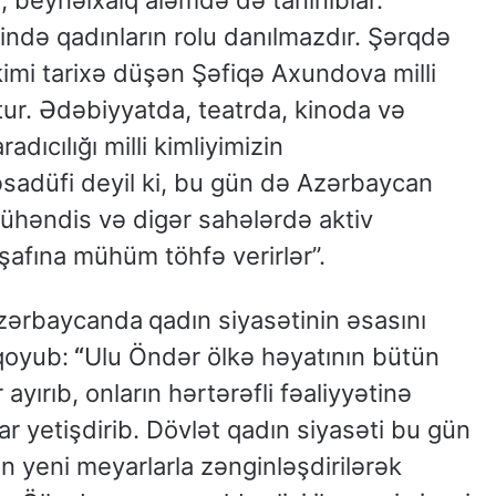
l, beynəlxalq aləmdə də tanınıblar.
ndə qadınların rolu danılmazdır. Şərqdə
kimi tarixə düşən Şəfiqə Axundova milli
tur. Ədəbiyyatda, teatrda, kinoda və
adıcılığı milli kimliyimizin
sadüfi deyil ki, bu gün də Azərbaycan
mühəndis və digər sahələrdə aktiv
işafına mühüm töhfə verirlər”.
 Azərbaycanda
qadın siyasətinin əsasını
qoyub:
“
Ulu Öndər ölkə həyatının bütün
ayırıb, onların hərtərəfli fəaliyyətinə
ar yetişdirib. Dövlət qadın siyasəti bu gün
n yeni meyarlarla zənginləşdirilərək