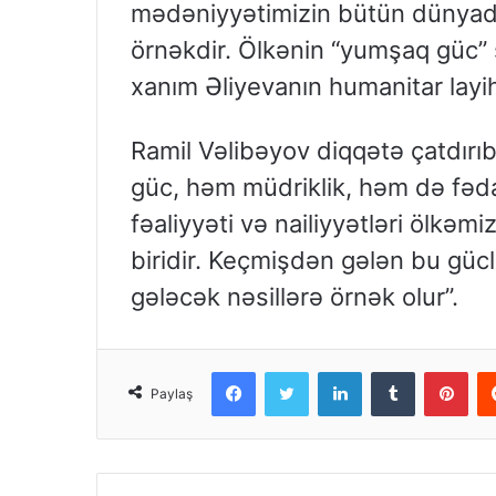
mədəniyyətimizin bütün dünyada
örnəkdir. Ölkənin “yumşaq güc”
xanım Əliyevanın humanitar layih
Ramil Vəlibəyov diqqətə çatdırıb
güc, həm müdriklik, həm də fəda
fəaliyyəti və nailiyyətləri ölkəm
biridir. Keçmişdən gələn bu güc
gələcək nəsillərə örnək olur”.
Facebook
Twitter
LinkedIn
Tumblr
Pinterest
Paylaş