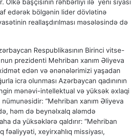
 Ölkə başçısının rəhbərliyi ilə yeni siyasi
şaf edərək bölgənin lider dövlətinə
asətinin reallaşdırılması məsələsində də
zərbaycan Respublikasının Birinci vitse-
unun prezidenti Mehriban xanım Əliyeva
za xidmət edən və ənənələrimizi yaşadan
ğurla icra olunması Azərbaycan qadınının
ngin mənəvi-intellektual və yüksək əxlaqi
z nümunəsidir: “Mehriban xanım Əliyeva
lkədə, həm də beynəlxalq aləmdə
ha da yüksəklərə qaldırır: “Mehriban
q fəaliyyəti, xeyirxahlıq missiyası,