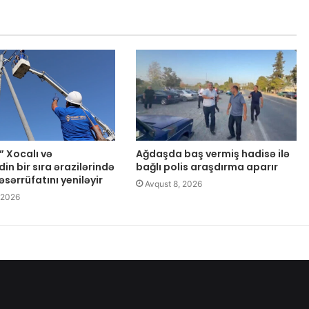
” Xocalı və
Ağdaşda baş vermiş hadisə ilə
n bir sıra ərazilərində
bağlı polis araşdırma aparır
təsərrüfatını yeniləyir
Avqust 8, 2026
 2026