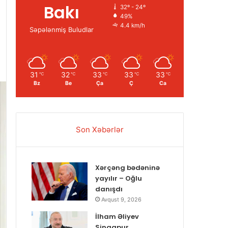
Bakı
32º - 24º
49%
4.4 km/h
Səpələnmiş Buludlar
31
32
33
33
33
℃
℃
℃
℃
℃
Bz
Be
Ça
Ç
Ca
Son Xəbərlər
Xərçəng bədəninə
yayılır – Oğlu
danışdı
Avqust 9, 2026
İlham Əliyev
Sinqapur