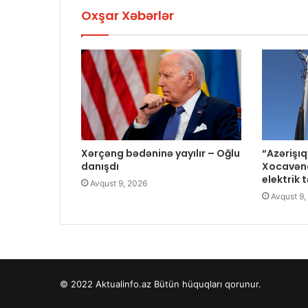
Oxşar Xəbərlər
Xərçəng bədəninə yayılır – Oğlu
“Azərişıq
danışdı
Xocavəndi
elektrik 
Avqust 9, 2026
Avqust 9,
© 2022
Aktualinfo.az
Bütün hüquqları qorunur.