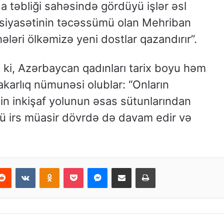
 təbliği sahəsində gördüyü işlər əsl
 siyasətinin təcəssümü olan Mehriban
ələri ölkəmizə yeni dostlar qazandırır”.
 ki, Azərbaycan qadınları tarix boyu həm
karlıq nümunəsi olublar: “Onların
izin inkişaf yolunun əsas sütunlarından
lü irs müasir dövrdə də davam edir və
Reddit
VKontakte
Odnoklassniki
Pocket
Messenger
Email ilə paylaş
Print