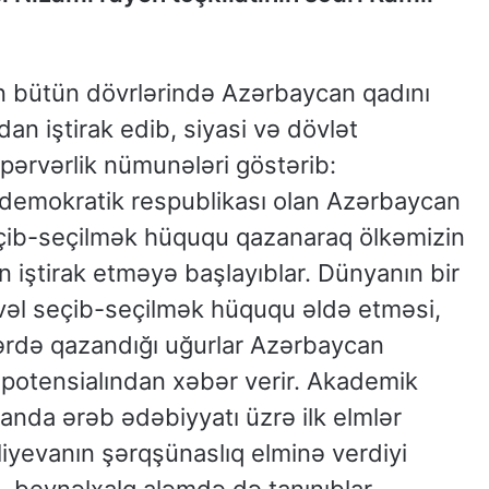
ixin bütün dövrlərində Azərbaycan qadını
n iştirak edib, siyasi və dövlət
ərvərlik nümunələri göstərib:
k demokratik respublikası olan Azərbaycan
çib-seçilmək hüququ qazanaraq ölkəmizin
n iştirak etməyə başlayıblar. Dünyanın bir
vvəl seçib-seçilmək hüququ əldə etməsi,
ərdə qazandığı uğurlar Azərbaycan
l potensialından xəbər verir. Akademik
anda ərəb ədəbiyyatı üzrə ilk elmlər
iyevanın şərqşünaslıq elminə verdiyi