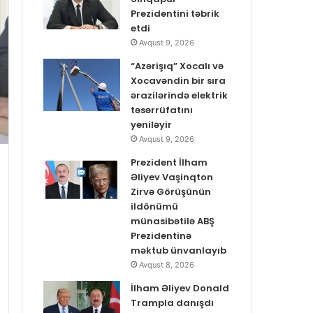
Prezidentini təbrik
etdi
Avqust 9, 2026
“Azərişıq” Xocalı və
Xocavəndin bir sıra
ərazilərində elektrik
təsərrüfatını
yeniləyir
Avqust 9, 2026
Prezident İlham
Əliyev Vaşinqton
Zirvə Görüşünün
ildönümü
münasibətilə ABŞ
Prezidentinə
məktub ünvanlayıb
Avqust 8, 2026
İlham Əliyev Donald
Trampla danışdı