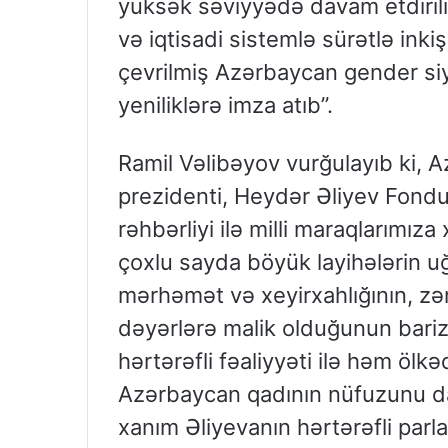
yüksək səviyyədə davam etdirilir.
və iqtisadi sistemlə sürətlə inki
çevrilmiş Azərbaycan gender siy
yeniliklərə imza atıb”.
Ramil Vəlibəyov vurğulayıb ki, A
prezidenti, Heydər Əliyev Fond
rəhbərliyi ilə milli maraqlarımı
çoxlu sayda böyük layihələrin u
mərhəmət və xeyirxahlığının, zə
dəyərlərə malik olduğunun bari
hərtərəfli fəaliyyəti ilə həm ö
Azərbaycan qadının nüfuzunu da
xanım Əliyevanın hərtərəfli parla