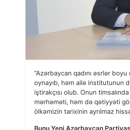
“Azərbaycan qadını əsrlər boyu
oynayıb, həm ailə institutunun d
iştirakçısı olub. Onun timsalınd
mərhəməti, həm də qətiyyəti gör
ölkəmizin tarixinin ayrılmaz hissə
Bunu Yeni Azərbaycan Partiyası