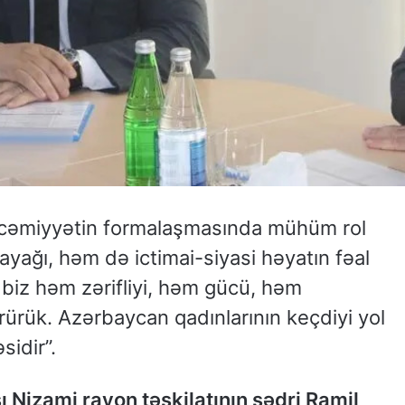
 cəmiyyətin formalaşmasında mühüm rol
ayağı, həm də ictimai-siyasi həyatın fəal
a biz həm zərifliyi, həm gücü, həm
ürük. Azərbaycan qadınlarının keçdiyi yol
sidir”.
 Nizami rayon təşkilatının sədri Ramil