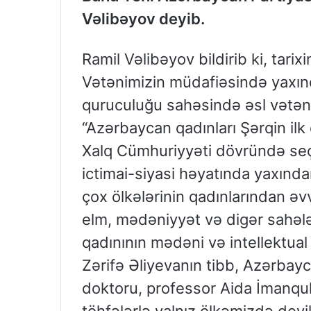
Vəlibəyov deyib.
Ramil Vəlibəyov bildirib ki, tar
Vətənimizin müdafiəsində yaxında
quruculuğu sahəsində əsl vətənp
“Azərbaycan qadınları Şərqin il
Xalq Cümhuriyyəti dövründə se
ictimai-siyasi həyatında yaxında
çox ölkələrinin qadınlarından ə
elm, mədəniyyət və digər sahəl
qadınının mədəni və intellektua
Zərifə Əliyevanın tibb, Azərbayc
doktoru, professor Aida İmanqul