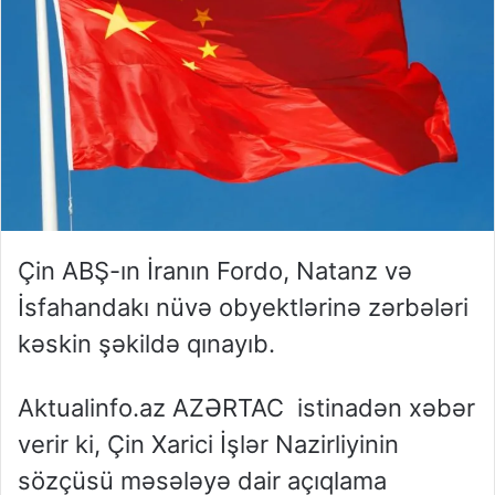
Çin ABŞ-ın İranın Fordo, Natanz və
İsfahandakı nüvə obyektlərinə zərbələri
kəskin şəkildə qınayıb.
Aktualinfo.az AZƏRTAC istinadən xəbər
verir ki, Çin Xarici İşlər Nazirliyinin
sözçüsü məsələyə dair açıqlama