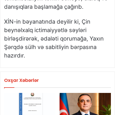
danışıqlara başlamağa çağırıb.
XİN-in bəyanatında deyilir ki, Çin
beynəlxalq ictimaiyyətlə səyləri
birləşdirərək, ədaləti qorumağa, Yaxın
Şərqdə sülh və sabitliyin bərpasına
hazırdır.
Oxşar Xəbərlər