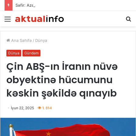
Səfir: Azərbaycan Omanla nəqliyyat əməkdaşlığını dərinləşdirməyə hazırdır
Menu
A
Ana Səhifə
/
Dünya
Dünya
Gündəm
Çin ABŞ-ın İranın nüvə
obyektinə hücumunu
kəskin şəkildə qınayıb
İyun 22, 2025
1. 814