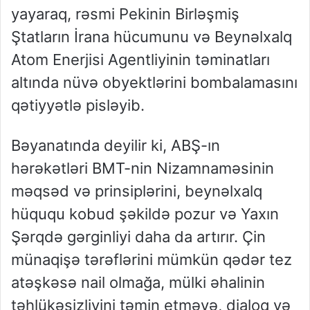
yayaraq, rəsmi Pekinin Birləşmiş
Ştatların İrana hücumunu və Beynəlxalq
Atom Enerjisi Agentliyinin təminatları
altında nüvə obyektlərini bombalamasını
qətiyyətlə pisləyib.
Bəyanatında deyilir ki, ABŞ-ın
hərəkətləri BMT-nin Nizamnaməsinin
məqsəd və prinsiplərini, beynəlxalq
hüququ kobud şəkildə pozur və Yaxın
Şərqdə gərginliyi daha da artırır. Çin
münaqişə tərəflərini mümkün qədər tez
atəşkəsə nail olmağa, mülki əhalinin
təhlükəsizliyini təmin etməyə, dialoq və