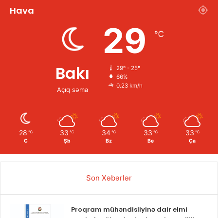
Hava
29
℃
Bakı
29º - 25º
66%
0.23 km/h
Açıq səma
28
33
34
33
33
℃
℃
℃
℃
℃
C
Şb
Bz
Be
Ça
Son Xəbərlər
Proqram mühəndisliyinə dair elmi