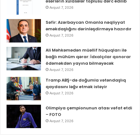
əsərlərin xülasələr toplusu dərc edilib
Avqust 7, 2026
Səfir: Azərbaycan Omanla nəqliyyat
əməkdaşlığını dərinləşdirməyə hazırdır
Avqust 7, 2026
Ali Məhkəmədən müəllif hüquqları ilə
bağlı mühüm qərar: İdxalçılar qonorar
ödəməkdən yayına bilməyəcək
Avqust 7, 2026
Tramp ABŞ-də doğumla vətəndaşlıq
qaydasını ləğv etmək istəyir
Avqust 7, 2026
Olimpiya çempionunun atası vəfat etdi
– FOTO
Avqust 7, 2026