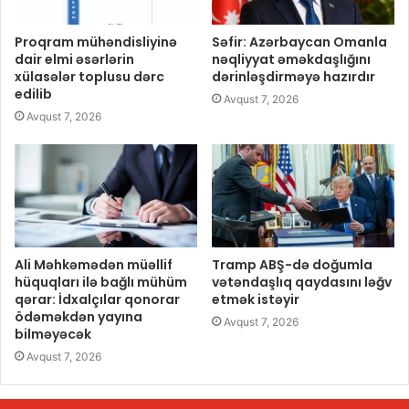
Proqram mühəndisliyinə
Səfir: Azərbaycan Omanla
dair elmi əsərlərin
nəqliyyat əməkdaşlığını
xülasələr toplusu dərc
dərinləşdirməyə hazırdır
edilib
Avqust 7, 2026
Avqust 7, 2026
Ali Məhkəmədən müəllif
Tramp ABŞ-də doğumla
hüquqları ilə bağlı mühüm
vətəndaşlıq qaydasını ləğv
qərar: İdxalçılar qonorar
etmək istəyir
ödəməkdən yayına
Avqust 7, 2026
bilməyəcək
Avqust 7, 2026