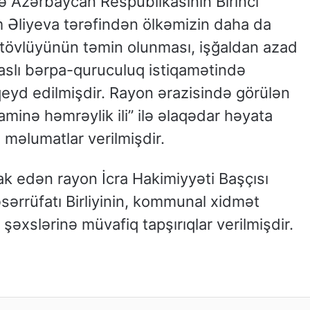
 Azərbaycan Respublikasının Birinci
 Əliyeva tərəfindən ölkəmizin daha da
ütövlüyünün təmin olunması, işğaldan azad
aslı bərpa-quruculuq istiqamətində
 qeyd edilmişdir. Rayon ərazisində görülən
naminə həmrəylik ili” ilə əlaqədar həyata
ı məlumatlar verilmişdir.
rak edən rayon İcra Hakimiyyəti Başçısı
ərrüfatı Birliyinin, kommunal xidmət
şəxslərinə müvafiq tapşırıqlar verilmişdir.