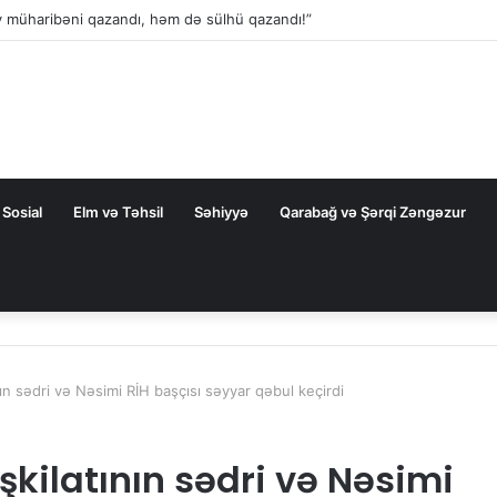
Sosial
Elm və Təhsil
Səhiyyə
Qarabağ və Şərqi Zəngəzur
ın sədri və Nəsimi RİH başçısı səyyar qəbul keçirdi
kilatının sədri və Nəsimi