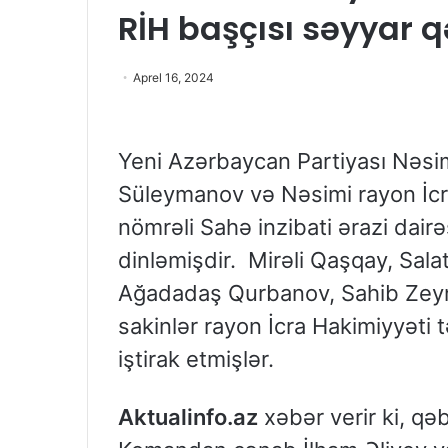
RİH başçısı səyyar q
Aprel 16, 2024
Yeni Azərbaycan Partiyası Nəsimi
Süleymanov və Nəsimi rayon İcra
nömrəli Sahə inzibati ərazi dairə
dinləmişdir. Mirəli Qaşqay, Sal
Ağadadaş Qurbanov, Sahib Zeyn
sakinlər rayon İcra Hakimiyyəti
iştirak etmişlər.
Aktualinfo.az
xəbər verir ki, qə