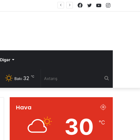
Facebook
Twitter
YouTube
Instagram
Avqustun 8-də Ermənistan Respublikasının Baş naziri Nikol Paşinyan Azərbaycan Respublikasının Prezidenti İlham Əliyevə zəng edib
Digər
℃
32
Axtarış
Bakı
Hava
30
℃