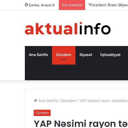
Şənbə, Avqust 8
Son Xəbərlər
Ana Səhifə
Gündəm
Siyasət
İqtisadiyyat
Ana Səhifə
/
Gündəm
/
YAP Nəsimi rayon təşkilatın
Gündəm
YAP Nəsimi rayon təş