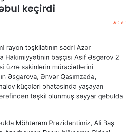
əbul keçirdi
2. 811
 rayon təşkilatının sədri Azər
 Hakimiyyətinin başçısı Asif Əsgərov 2
si üzrə sakinlərin müraciətlərini
atın Əsgərova, Ənvər Qasımzadə,
alov küçələri əhatəsində yaşayan
 tərəfindən təşkil olunmuş səyyar qəbulda
bulda Möhtərəm Prezidentimiz, Ali Baş