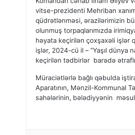
Komandan cənab İlham Əliyev və
vitse-prezidenti Mehriban xanım
qüdrətlənməsi, ərazilərimizin b
olunmuş torpaqlarımızda irimiqy
həyata keçirilən çoxşaxəli işlər
işlər, 2024-cü il – “Yaşıl dünya 
keçirilən tədbirlər barədə ətrafl
Müraciətlərlə bağlı qəbulda işti
Aparatının, Mənzil-Kommunal Təs
sahələrinin, bələdiyyənin məsul 