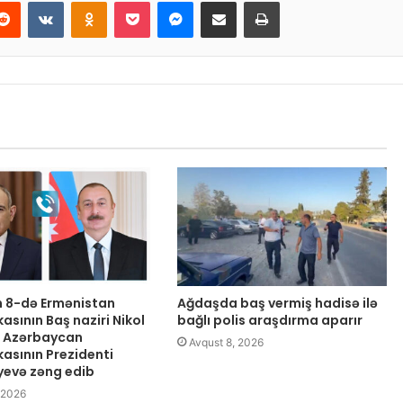
Reddit
VKontakte
Odnoklassniki
Pocket
Messenger
Email ilə paylaş
Print
 8-də Ermənistan
Ağdaşda baş vermiş hadisə ilə
asının Baş naziri Nikol
bağlı polis araşdırma aparır
n Azərbaycan
Avqust 8, 2026
kasının Prezidenti
iyevə zəng edib
 2026