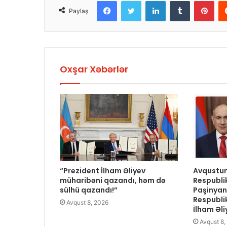
Facebook
Twitter
LinkedIn
Tumblr
Pinterest
Paylaş
Oxşar Xəbərlər
“Prezident İlham Əliyev
Avqustun
müharibəni qazandı, həm də
Respublik
sülhü qazandı!”
Paşinya
Respubli
Avqust 8, 2026
İlham Əl
Avqust 8,