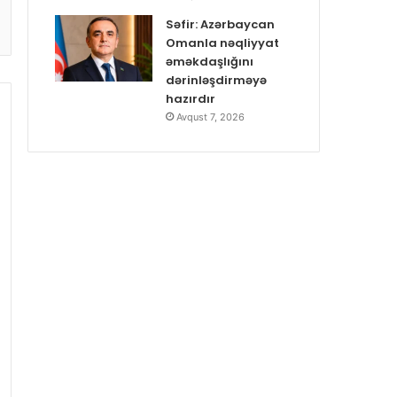
Səfir: Azərbaycan
Omanla nəqliyyat
əməkdaşlığını
dərinləşdirməyə
hazırdır
Avqust 7, 2026