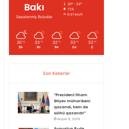
Bakı
30º - 24º
72%
6.41 km/h
Səpələnmiş Buludlar
30
33
32
33
33
℃
℃
℃
℃
℃
Şb
Bz
Be
Ça
Ç
Son Xəbərlər
“Prezident İlham
Əliyev müharibəni
qazandı, həm də
sülhü qazandı!”
Avqust 8, 2026
Avqustun 8-də