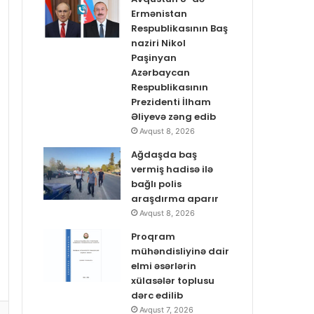
Ermənistan
Respublikasının Baş
naziri Nikol
Paşinyan
Azərbaycan
Respublikasının
Prezidenti İlham
Əliyevə zəng edib
Avqust 8, 2026
Ağdaşda baş
vermiş hadisə ilə
bağlı polis
araşdırma aparır
Avqust 8, 2026
Proqram
mühəndisliyinə dair
elmi əsərlərin
xülasələr toplusu
dərc edilib
Avqust 7, 2026