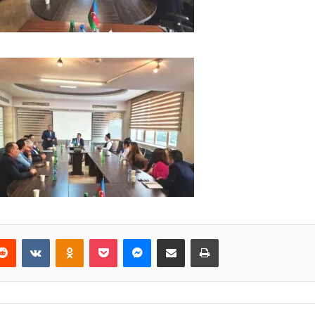
Reddit
VKontakte
Odnoklassniki
Pocket
Messenger
Email ilə paylaş
Print