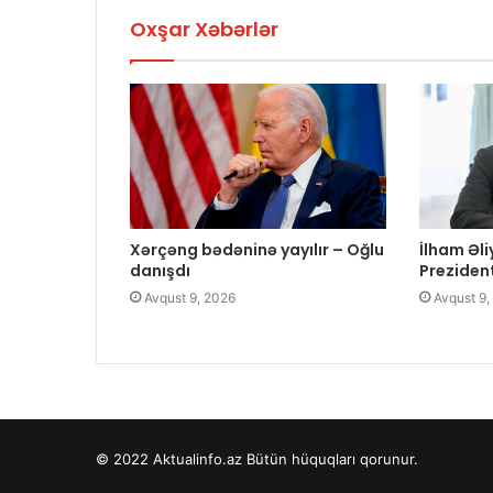
Oxşar Xəbərlər
Xərçəng bədəninə yayılır – Oğlu
İlham Əl
danışdı
Prezident
Avqust 9, 2026
Avqust 9,
© 2022
Aktualinfo.az
Bütün hüquqları qorunur.