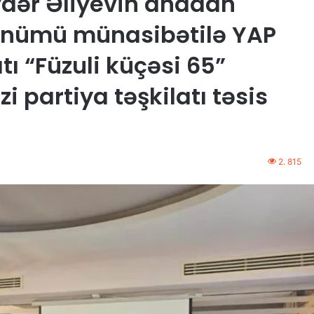
ydər Əliyevin anadan
dönümü münasibətilə YAP
tı “Füzuli küçəsi 65”
i partiya təşkilatı təsis
2. 815