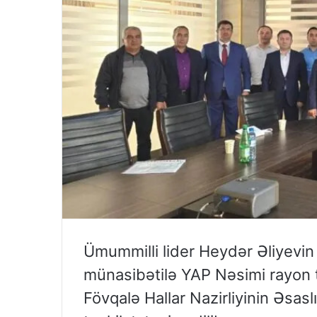
Ümummilli lider Heydər Əliyevin
münasibətilə YAP Nəsimi rayon tə
Fövqalə Hallar Nazirliyinin Əsaslı