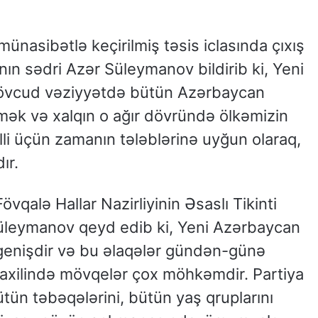
münasibətlə keçirilmiş təsis iclasında çıxış
ın sədri Azər Süleymanov bildirib ki, Yeni
mövcud vəziyyətdə bütün Azərbaycan
mək və xalqın o ağır dövründə ölkəmizin
lli üçün zamanın tələblərinə uyğun olaraq,
ır.
vqalə Hallar Nazirliyinin Əsaslı Tikinti
Süleymanov qeyd edib ki, Yeni Azərbaycan
x genişdir və bu əlaqələr gündən-günə
daxilində mövqelər çox möhkəmdir. Partiya
tün təbəqələrini, bütün yaş qruplarını