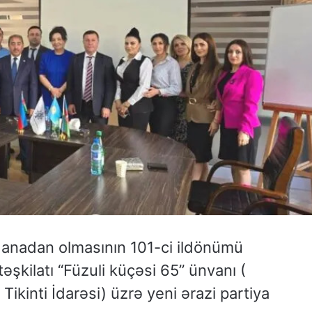
 anadan olmasının 101-ci ildönümü
şkilatı “Füzuli küçəsi 65” ünvanı (
 Tikinti İdarəsi) üzrə yeni ərazi partiya