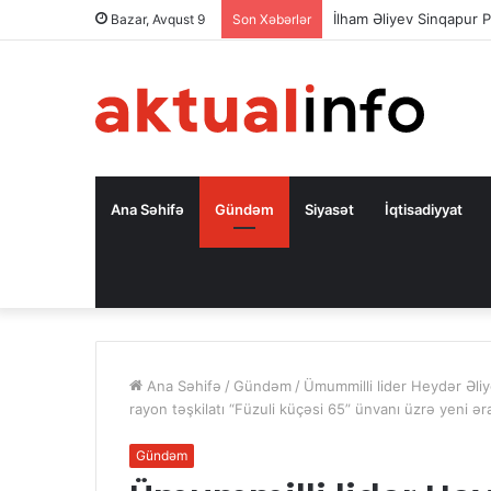
İlham Əliyev Sinqapur P
Bazar, Avqust 9
Son Xəbərlər
Ana Səhifə
Gündəm
Siyasət
İqtisadiyyat
Ana Səhifə
/
Gündəm
/
Ümummilli lider Heydər Əli
rayon təşkilatı “Füzuli küçəsi 65” ünvanı üzrə yeni əraz
Gündəm