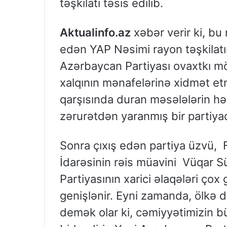
təşkilatı təsis edilib.
Aktualinfo.az
xəbər verir ki, bu 
edən YAP Nəsimi rayon təşkilatın
Azərbaycan Partiyası ovaxtkı 
xalqının mənafelərinə xidmət et
qarşısında duran məsələlərin hə
zərurətdən yaranmış bir partiyad
Sonra çıxış edən partiya üzvü, Fö
İdarəsinin rəis müavini Vüqar 
Partiyasının xarici əlaqələri ço
genişlənir. Eyni zamanda, ölkə 
demək olar ki, cəmiyyətimizin bü