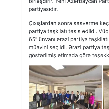
birləşdirir. Yeni Azərbaycan Pa
partiyasıdır.
Çıxışlardan sonra səsvermə keçir
partiya təşkilatı təsis edildi. V
65” ünvanı ərazi partiya təşkila
müavini seçildi. Ərazi partiya tə
göstərilmiş etimada görə təşəkkür