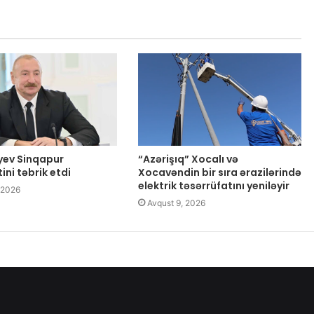
iyev Sinqapur
“Azərişıq” Xocalı və
ini təbrik etdi
Xocavəndin bir sıra ərazilərində
elektrik təsərrüfatını yeniləyir
 2026
Avqust 9, 2026