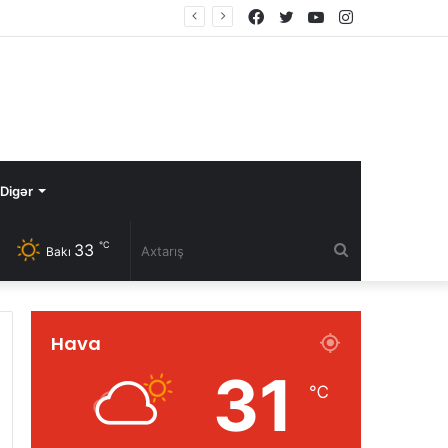
Facebook
Twitter
YouTube
Instagram
Digər
℃
33
Axtarış
Bakı
Hava
31
℃