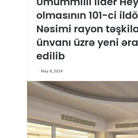
Ümummilli lider He
olmasının 101-ci il
Nəsimi rayon təşkila
ünvanı üzrə yeni əraz
edilib
May 8, 2024