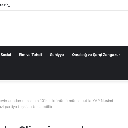
rezidentini təbrik etdi
Sosial
Elm və Təhsil
Səhiyyə
Qarabağ və Şərqi Zəngəzur
yevin anadan olmasının 101-ci ildönümü münasibətilə YAP Nəsimi
i partiya təşkilatı təsis edilib