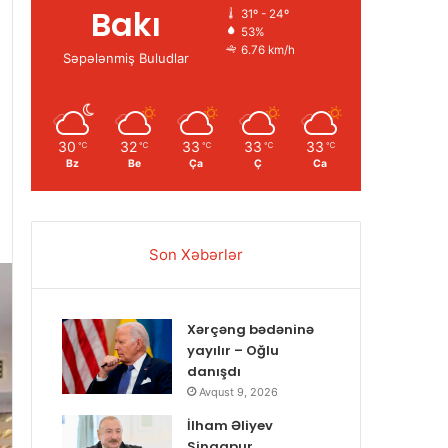
Bakı
31º - 24º
53%
6.76 km/h
Səpələnmiş Buludlar
30
32
33
33
33
℃
℃
℃
℃
℃
Bz
Be
Ça
Ç
Ca
Son Xəbərlər
Xərçəng bədəninə
yayılır – Oğlu
danışdı
Avqust 9, 2026
İlham Əliyev
Sinqapur