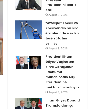
Prezidentini təbrik
etdi
Avqust 9, 2026
“Azərişıq” Xocalı və
Xocavəndin bir sıra
ərazilərində elektrik
təsərrüfatını
yeniləyir
Avqust 9, 2026
Prezident İlham
Əliyev Vaşinqton
Zirvə Görüşünün
ildönümü
münasibətilə ABŞ
Prezidentinə
məktub ünvanlayıb
Avqust 8, 2026
İlham Əliyev Donald
Trampla danışdı