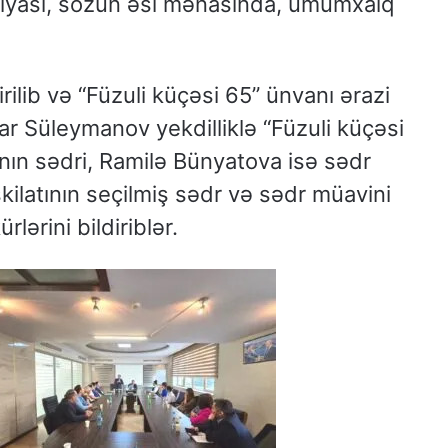
rtiyası, sözün əsl mənasında, ümumxalq
ilib və “Füzuli küçəsi 65” ünvanı ərazi
üqar Süleymanov yekdilliklə “Füzuli küçəsi
tının sədri, Ramilə Bünyatova isə sədr
şkilatının seçilmiş sədr və sədr müavini
lərini bildiriblər.