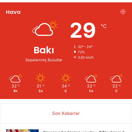
Hava
29
℃
Bakı
32º - 24º
72%
3.82 km/h
Səpələnmiş Buludlar
32
31
34
33
33
℃
℃
℃
℃
℃
Be
Ça
Ç
Ca
C
Son Xəbərlər