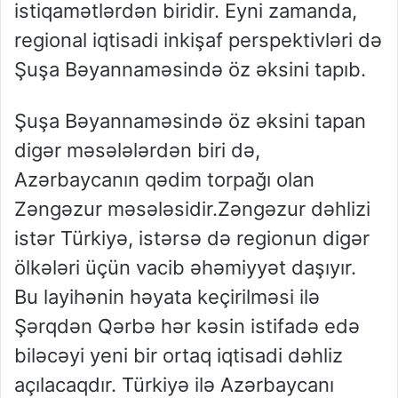
istiqamətlərdən biridir. Eyni zamanda,
regional iqtisadi inkişaf perspektivləri də
Şuşa Bəyannaməsində öz əksini tapıb.
Şuşa Bəyannaməsində öz əksini tapan
digər məsələlərdən biri də,
Azərbaycanın qədim torpağı olan
Zəngəzur məsələsidir.Zəngəzur dəhlizi
istər Türkiyə, istərsə də regionun digər
ölkələri üçün vacib əhəmiyyət daşıyır.
Bu layihənin həyata keçirilməsi ilə
Şərqdən Qərbə hər kəsin istifadə edə
biləcəyi yeni bir ortaq iqtisadi dəhliz
açılacaqdır. Türkiyə ilə Azərbaycanı