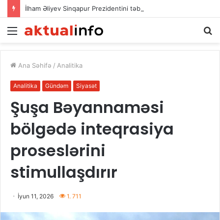
İlham Əliyev Sinqapur Prezidentini təbrik etdi
Menu
A
Ana Səhifə
/
Analitika
Analitika
Gündəm
Siyasət
Şuşa Bəyannaməsi
bölgədə inteqrasiya
proseslərini
stimullaşdırır
İyun 11, 2026
1. 711