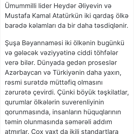
Ümummilli lider Heydər Əliyevin və
Mustafa Kamal Atatürkün iki qardaş ölkə
barədə kəlamları da bir daha təsdiqlənir.
Şuşa Bəyannaməsi iki ölkənin bugünkü
və gələcək vəziyyətinə ciddi töhfələr
verə bilər. Dünyada gedən proseslər
Azərbaycan və Türkiyənin daha yaxın,
rəsmi surətdə müttəfiq olmasını
zərurətə çevirdi. Çünki böyük təşkilatlar,
qurumlar ölkələrin suverenliyinin
qorunmasında, insanların hüquqlarının
təmin olunmasında səmərəli addım
atmırlar. Çox vaxt da ikili standartlara