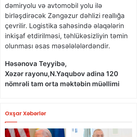
dəmiryolu və avtomobil yolu ilə
birləşdirəcək Zəngəzur dəhlizi reallığa
çevrilir. Logistika sahəsində əlaqələrin
inkişaf etdirilməsi, təhlükəsizliyin təmin
olunması əsas məsələlələrdəndir.
Həsənova Teyyibə,
Xəzər rayonu,N.Yaqubov adina 120
nömrəli tam orta məktəbin müəllimi
Oxşar Xəbərlər