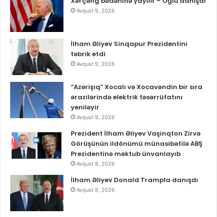
Xərçəng bədəninə yayılır – Oğlu danışdı
Avqust 9, 2026
İlham Əliyev Sinqapur Prezidentini
təbrik etdi
Avqust 9, 2026
“Azərişıq” Xocalı və Xocavəndin bir sıra
ərazilərində elektrik təsərrüfatını
yeniləyir
Avqust 9, 2026
Prezident İlham Əliyev Vaşinqton Zirvə
Görüşünün ildönümü münasibətilə ABŞ
Prezidentinə məktub ünvanlayıb
Avqust 8, 2026
İlham Əliyev Donald Trampla danışdı
Avqust 8, 2026