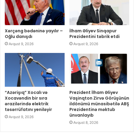
Xərçəng bədəninə yayılır –
İlham Əliyev Sinqapur
Oğlu danışdı
Prezidentini təbrik etdi
Avqust 9, 2026
Avqust 9, 2026
“Azərişıq” Xocalı və
Prezident İlham Əliyev
Xocavəndin bir sıra
Vaşinqton Zirvə Görüşünün
ərazilərində elektrik
ildönümü münasibətilə ABŞ
təsərrüfatını yeniləyir
Prezidentinə məktub
ünvanlayıb
Avqust 9, 2026
Avqust 8, 2026