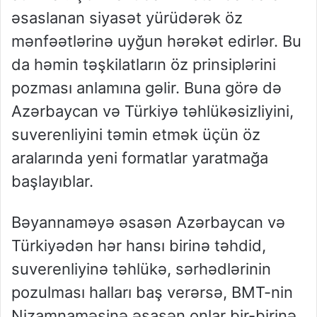
əsaslanan siyasət yürüdərək öz
mənfəətlərinə uyğun hərəkət edirlər. Bu
da həmin təşkilatların öz prinsiplərini
pozması anlamına gəlir. Buna görə də
Azərbaycan və Türkiyə təhlükəsizliyini,
suverenliyini təmin etmək üçün öz
aralarında yeni formatlar yaratmağa
başlayıblar.
Bəyannaməyə əsasən Azərbaycan və
Türkiyədən hər hansı birinə təhdid,
suverenliyinə təhlükə, sərhədlərinin
pozulması halları baş verərsə, BMT-nin
Nizamnaməsinə əsasən onlar bir-birinə