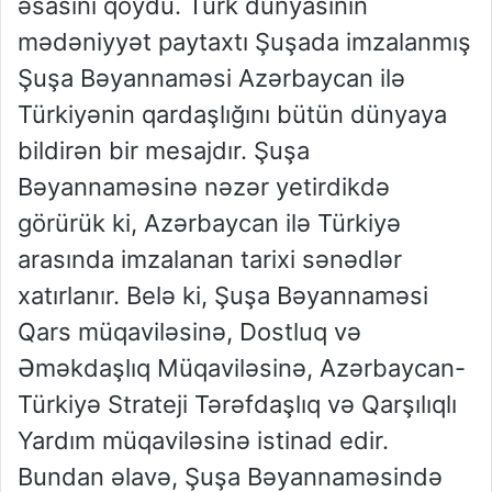
əsasını qoydu. Türk dünyasının
mədəniyyət paytaxtı Şuşada imzalanmış
Şuşa Bəyannaməsi Azərbaycan ilə
Türkiyənin qardaşlığını bütün dünyaya
bildirən bir mesajdır. Şuşa
Bəyannaməsinə nəzər yetirdikdə
görürük ki, Azərbaycan ilə Türkiyə
arasında imzalanan tarixi sənədlər
xatırlanır. Belə ki, Şuşa Bəyannaməsi
Qars müqaviləsinə, Dostluq və
Əməkdaşlıq Müqaviləsinə, Azərbaycan-
Türkiyə Strateji Tərəfdaşlıq və Qarşılıqlı
Yardım müqaviləsinə istinad edir.
Bundan əlavə, Şuşa Bəyannaməsində