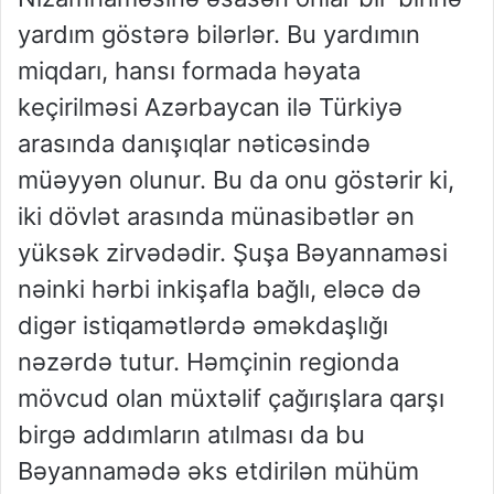
yardım göstərə bilərlər. Bu yardımın
miqdarı, hansı formada həyata
keçirilməsi Azərbaycan ilə Türkiyə
arasında danışıqlar nəticəsində
müəyyən olunur. Bu da onu göstərir ki,
iki dövlət arasında münasibətlər ən
yüksək zirvədədir. Şuşa Bəyannaməsi
nəinki hərbi inkişafla bağlı, eləcə də
digər istiqamətlərdə əməkdaşlığı
nəzərdə tutur. Həmçinin regionda
mövcud olan müxtəlif çağırışlara qarşı
birgə addımların atılması da bu
Bəyannamədə əks etdirilən mühüm