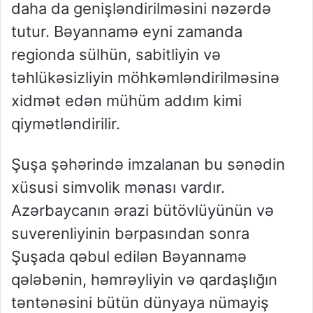
daha da genişləndirilməsini nəzərdə
tutur. Bəyannamə eyni zamanda
regionda sülhün, sabitliyin və
təhlükəsizliyin möhkəmləndirilməsinə
xidmət edən mühüm addım kimi
qiymətləndirilir.
Şuşa şəhərində imzalanan bu sənədin
xüsusi simvolik mənası vardır.
Azərbaycanın ərazi bütövlüyünün və
suverenliyinin bərpasından sonra
Şuşada qəbul edilən Bəyannamə
qələbənin, həmrəyliyin və qardaşlığın
təntənəsini bütün dünyaya nümayiş