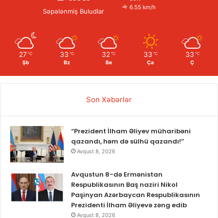
6.55 km/h
Səpələnmiş Buludlar
27
33
32
33
33
℃
℃
℃
℃
℃
Şb
Bz
Be
Ça
Ç
Son Xəbərlər
“Prezident İlham Əliyev müharibəni
qazandı, həm də sülhü qazandı!”
Avqust 8, 2026
Avqustun 8-də Ermənistan
Respublikasının Baş naziri Nikol
Paşinyan Azərbaycan Respublikasının
Prezidenti İlham Əliyevə zəng edib
Avqust 8, 2026