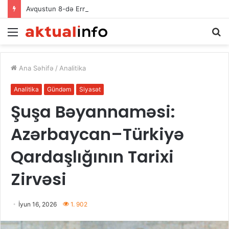
Avqustun 8-də Ermənistan Respublikasının Baş naziri Nikol Paşinyan Azərbaycan Respublikasının Prezidenti İlham Əliyevə zəng edib
Menu
A
Ana Səhifə
/
Analitika
Analitika
Gündəm
Siyasət
Şuşa Bəyannaməsi:
Azərbaycan–Türkiyə
Qardaşlığının Tarixi
Zirvəsi
İyun 16, 2026
1. 902