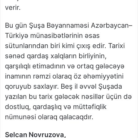
verir.
Bu gün Şuşa Bəyannaməsi Azərbaycan–
Türkiyə münasibətlərinin əsas
sütunlarından biri kimi çıxış edir. Tarixi
sənəd qardaş xalqların birliyinin,
qarşılıqlı etimadının və ortaq gələcəyə
inamının rəmzi olaraq öz əhəmiyyətini
qoruyub saxlayır. Beş il əvvəl Şuşada
yazılan bu tarix gələcək nəsillər üçün də
dostluq, qardaşlıq və müttəfiqlik
nümunəsi olaraq qalacaqdır.
Selcan Novruzova,