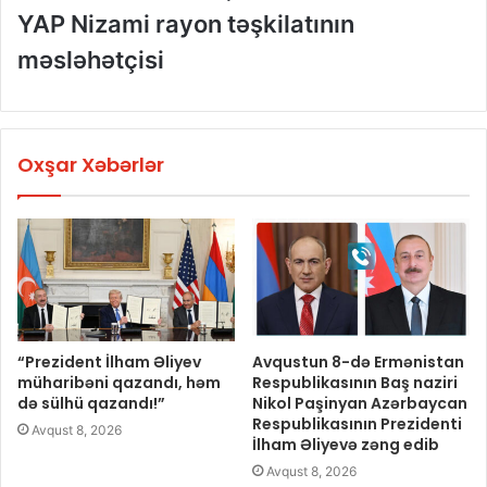
YAP Nizami rayon təşkilatının
məsləhətçisi
Oxşar Xəbərlər
“Prezident İlham Əliyev
Avqustun 8-də Ermənistan
müharibəni qazandı, həm
Respublikasının Baş naziri
də sülhü qazandı!”
Nikol Paşinyan Azərbaycan
Respublikasının Prezidenti
Avqust 8, 2026
İlham Əliyevə zəng edib
Avqust 8, 2026