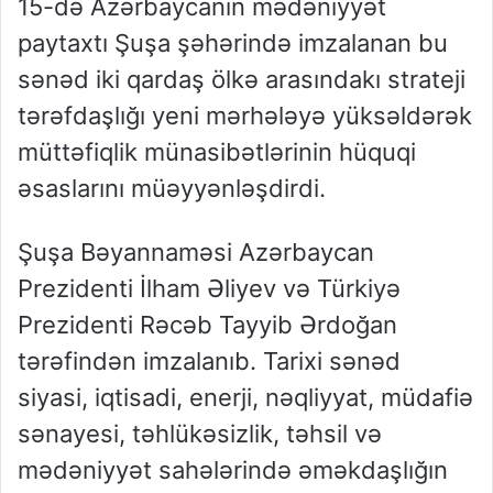
15-də Azərbaycanın mədəniyyət
paytaxtı Şuşa şəhərində imzalanan bu
sənəd iki qardaş ölkə arasındakı strateji
tərəfdaşlığı yeni mərhələyə yüksəldərək
müttəfiqlik münasibətlərinin hüquqi
əsaslarını müəyyənləşdirdi.
Şuşa Bəyannaməsi Azərbaycan
Prezidenti İlham Əliyev və Türkiyə
Prezidenti Rəcəb Tayyib Ərdoğan
tərəfindən imzalanıb. Tarixi sənəd
siyasi, iqtisadi, enerji, nəqliyyat, müdafiə
sənayesi, təhlükəsizlik, təhsil və
mədəniyyət sahələrində əməkdaşlığın