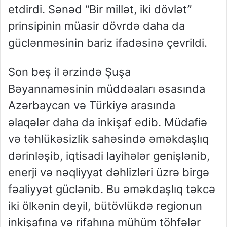
etdirdi. Sənəd “Bir millət, iki dövlət”
prinsipinin müasir dövrdə daha da
güclənməsinin bariz ifadəsinə çevrildi.
Son beş il ərzində Şuşa
Bəyannaməsinin müddəaları əsasında
Azərbaycan və Türkiyə arasında
əlaqələr daha da inkişaf edib. Müdafiə
və təhlükəsizlik sahəsində əməkdaşlıq
dərinləşib, iqtisadi layihələr genişlənib,
enerji və nəqliyyat dəhlizləri üzrə birgə
fəaliyyət güclənib. Bu əməkdaşlıq təkcə
iki ölkənin deyil, bütövlükdə regionun
inkişafına və rifahına mühüm töhfələr