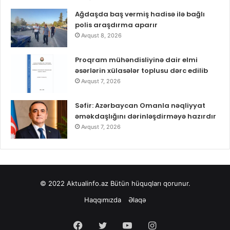
Ağdaşda baş vermiş hadisə ilə bağlı
polis araşdırma aparır
Avqust 8, 2026
Proqram mühəndisliyinə dair elmi
əsərlərin xülasələr toplusu dərc edilib
Avqust 7, 2026
Səfir: Azərbaycan Omanla nəqliyyat
əməkdaşlığını dərinləşdirməyə hazırdır
Avqust 7, 2026
© 2022
Aktualinfo.az
Bütün hüquqları qorunur.
Haqqımızda
Əlaqə
Facebook
Twitter
YouTube
Instagram