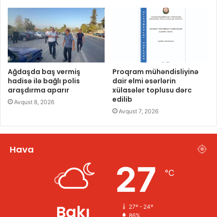
Ağdaşda baş vermiş
Proqram mühəndisliyinə
hadisə ilə bağlı polis
dair elmi əsərlərin
araşdırma aparır
xülasələr toplusu dərc
edilib
Avqust 8, 2026
Avqust 7, 2026
Hava
27
℃
Bakı
27º - 24º
86%