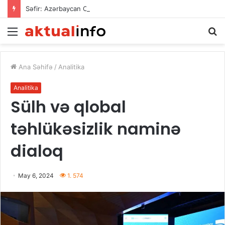
Səfir: Azərbaycan Omanla nəqliyyat əməkdaşlığını dərinləşdirməyə hazırdır
Menu
A
Ana Səhifə
/
Analitika
Analitika
Sülh və qlobal
təhlükəsizlik naminə
dialoq
May 6, 2024
1. 574