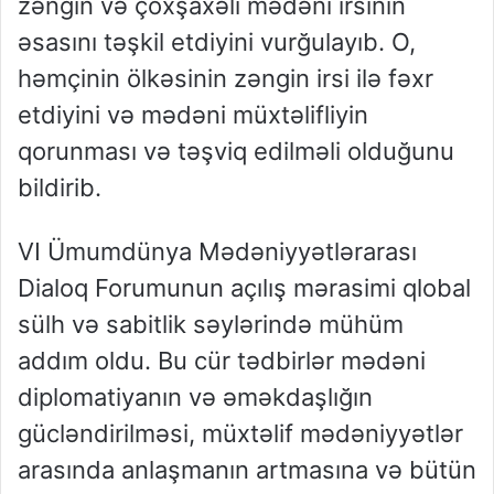
zəngin və çoxşaxəli mədəni irsinin
əsasını təşkil etdiyini vurğulayıb. O,
həmçinin ölkəsinin zəngin irsi ilə fəxr
etdiyini və mədəni müxtəlifliyin
qorunması və təşviq edilməli olduğunu
bildirib.
VI Ümumdünya Mədəniyyətlərarası
Dialoq Forumunun açılış mərasimi qlobal
sülh və sabitlik səylərində mühüm
addım oldu. Bu cür tədbirlər mədəni
diplomatiyanın və əməkdaşlığın
gücləndirilməsi, müxtəlif mədəniyyətlər
arasında anlaşmanın artmasına və bütün