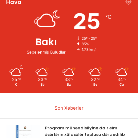
Hava
25
℃
Bakı
25º - 25º
85%
1.73 km/h
Səpələnmiş Buludlar
25
33
33
32
34
℃
℃
℃
℃
℃
C
Şb
Bz
Be
Ça
Son Xəbərlər
Proqram mühəndisliyinə dair elmi
əsərlərin xülasələr toplusu dərc edilib