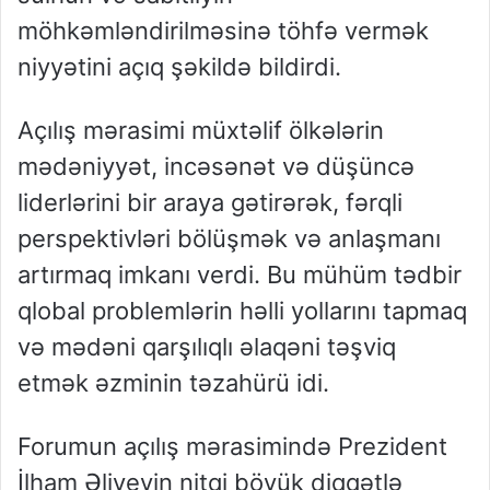
möhkəmləndirilməsinə töhfə vermək
niyyətini açıq şəkildə bildirdi.
Açılış mərasimi müxtəlif ölkələrin
mədəniyyət, incəsənət və düşüncə
liderlərini bir araya gətirərək, fərqli
perspektivləri bölüşmək və anlaşmanı
artırmaq imkanı verdi. Bu mühüm tədbir
qlobal problemlərin həlli yollarını tapmaq
və mədəni qarşılıqlı əlaqəni təşviq
etmək əzminin təzahürü idi.
Forumun açılış mərasimində Prezident
İlham Əliyevin nitqi böyük diqqətlə