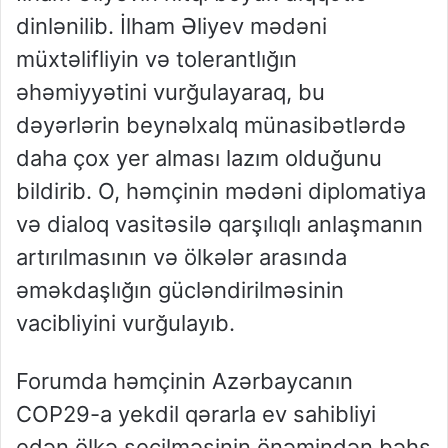
dinlənilib. İlham Əliyev mədəni
müxtəlifliyin və tolerantlığın
əhəmiyyətini vurğulayaraq, bu
dəyərlərin beynəlxalq münasibətlərdə
daha çox yer alması lazım olduğunu
bildirib. O, həmçinin mədəni diplomatiya
və dialoq vasitəsilə qarşılıqlı anlaşmanın
artırılmasının və ölkələr arasında
əməkdaşlığın gücləndirilməsinin
vacibliyini vurğulayıb.
Forumda həmçinin Azərbaycanın
COP29-a yekdil qərarla ev sahibliyi
edən ölkə seçilməsinin önəmindən bəhs