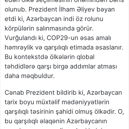
olunub. Prezident İlham Əliyev bəyan
etdi ki, Azərbaycan indi öz rolunu
körpülərin salınmasında görür.
Vurğulandı ki, COP29-un əsas amalı
həmrəylik və qarşılıqlı etimada əsaslanır.
Bu kontekstdə ölkələrin qlobal
təhdidlərə qarşı birgə addımlar atması
daha məqbuldur.
Cənab Prezident bildirib ki, Azərbaycan
tarix boyu müxtəlif mədəniyyətlərin
qarşılıqlı təsirinin şahidi olmuş ölkədir. O,
bu qarşılıqlı əlaqənin Azərbaycanın