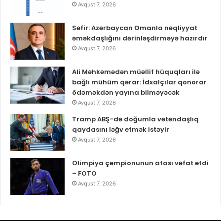
Avqust 7, 2026
Səfir: Azərbaycan Omanla nəqliyyat
əməkdaşlığını dərinləşdirməyə hazırdır
Avqust 7, 2026
Ali Məhkəmədən müəllif hüquqları ilə
bağlı mühüm qərar: İdxalçılar qonorar
ödəməkdən yayına bilməyəcək
Avqust 7, 2026
Tramp ABŞ-də doğumla vətəndaşlıq
qaydasını ləğv etmək istəyir
Avqust 7, 2026
Olimpiya çempionunun atası vəfat etdi
– FOTO
Avqust 7, 2026