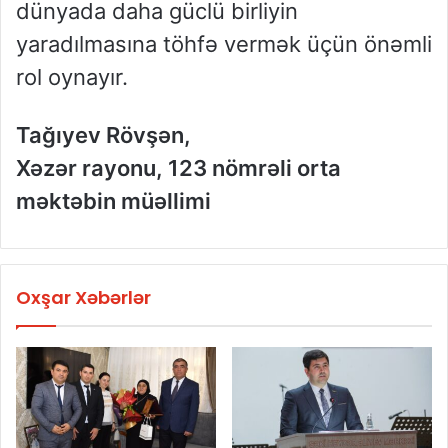
dünyada daha güclü birliyin
yaradılmasına töhfə vermək üçün önəmli
rol oynayır.
Tağıyev Rövşən,
Xəzər rayonu, 123 nömrəli orta
məktəbin müəllimi
Oxşar Xəbərlər