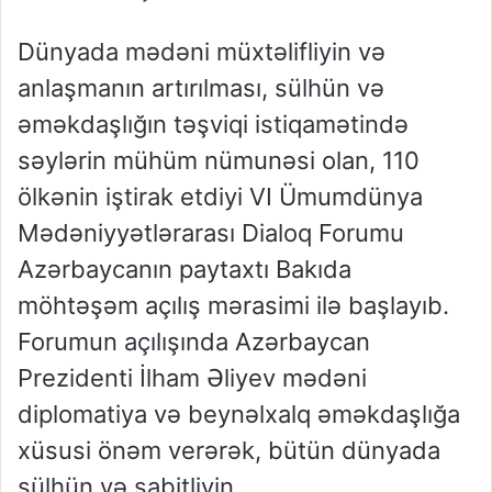
Dünyada mədəni müxtəlifliyin və
anlaşmanın artırılması, sülhün və
əməkdaşlığın təşviqi istiqamətində
səylərin mühüm nümunəsi olan, 110
ölkənin iştirak etdiyi VI Ümumdünya
Mədəniyyətlərarası Dialoq Forumu
Azərbaycanın paytaxtı Bakıda
möhtəşəm açılış mərasimi ilə başlayıb.
Forumun açılışında Azərbaycan
Prezidenti İlham Əliyev mədəni
diplomatiya və beynəlxalq əməkdaşlığa
xüsusi önəm verərək, bütün dünyada
sülhün və sabitliyin