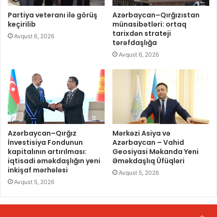
Partiya veteranı ilə görüş
Azərbaycan–Qırğızıstan
keçirilib
münasibətləri: ortaq
tarixdən strateji
Avqust 6, 2026
tərəfdaşlığa
Avqust 6, 2026
Azərbaycan–Qırğız
Mərkəzi Asiya və
İnvestisiya Fondunun
Azərbaycan – Vahid
kapitalının artırılması:
Geosiyasi Məkanda Yeni
iqtisadi əməkdaşlığın yeni
Əməkdaşlıq Üfüqləri
inkişaf mərhələsi
Avqust 5, 2026
Avqust 5, 2026