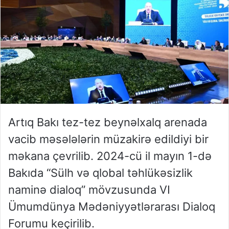
Artıq Bakı tez-tez beynəlxalq arenada
vacib məsələlərin müzakirə edildiyi bir
məkana çevrilib. 2024-cü il mayın 1-də
Bakıda “Sülh və qlobal təhlükəsizlik
naminə dialoq” mövzusunda VI
Ümumdünya Mədəniyyətlərarası Dialoq
Forumu keçirilib.