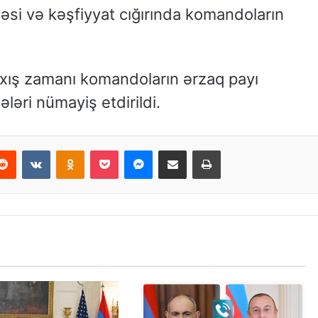
ləsi və kəşfiyyat cığırında komandoların
ış zamanı komandoların ərzaq payı
əri nümayiş etdirildi.
erest
Reddit
VKontakte
Odnoklassniki
Pocket
Messenger
Email ilə paylaş
Print