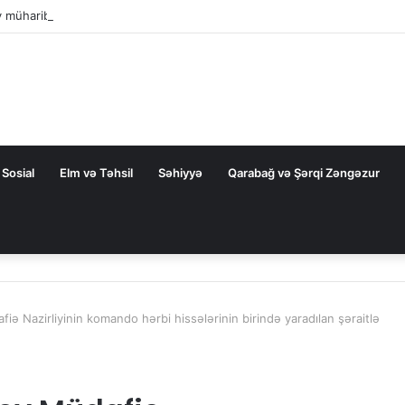
ev müharibəni qazandı, həm də sülhü qazandı!”
Sosial
Elm və Təhsil
Səhiyyə
Qarabağ və Şərqi Zəngəzur
iə Nazirliyinin komando hərbi hissələrinin birində yaradılan şəraitlə