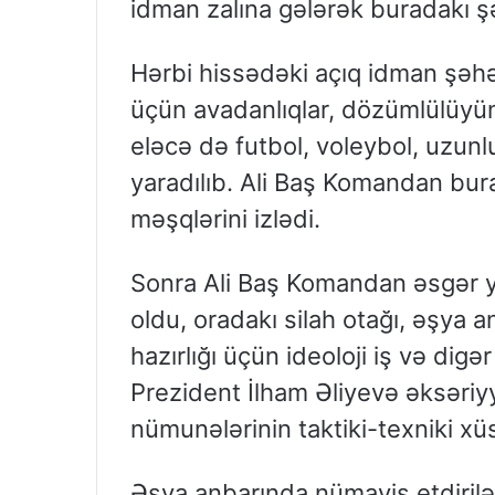
idman zalına gələrək buradakı şə
Hərbi hissədəki açıq idman şəhə
üçün avadanlıqlar, dözümlülüyün
eləcə də futbol, voleybol, uzun
yaradılıb. Ali Baş Komandan bur
məşqlərini izlədi.
Sonra Ali Baş Komandan əsgər ya
oldu, oradakı silah otağı, əşya a
hazırlığı üçün ideoloji iş və digə
Prezident İlham Əliyevə əksəriyy
nümunələrinin taktiki-texniki xü
Əşya anbarında nümayiş etdirilə