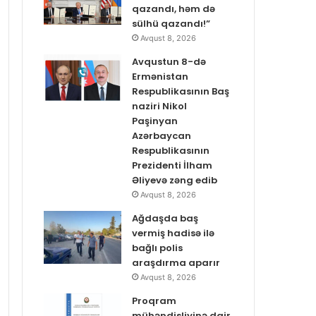
qazandı, həm də
sülhü qazandı!”
Avqust 8, 2026
Avqustun 8-də
Ermənistan
Respublikasının Baş
naziri Nikol
Paşinyan
Azərbaycan
Respublikasının
Prezidenti İlham
Əliyevə zəng edib
Avqust 8, 2026
Ağdaşda baş
vermiş hadisə ilə
bağlı polis
araşdırma aparır
Avqust 8, 2026
Proqram
mühəndisliyinə dair