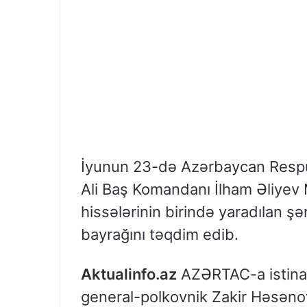
İyunun 23-də Azərbaycan Respubl
Ali Baş Komandanı İlham Əliyev 
hissələrinin birində yaradılan şə
bayrağını təqdim edib.
Aktualinfo.az
AZƏRTAC-a istinadə
general-polkovnik Zakir Həsəno