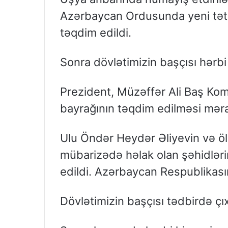
Azərbaycan Ordusunda yeni tət
təqdim edildi.
Sonra dövlətimizin başçısı hərbi
Prezident, Müzəffər Ali Baş Ko
bayrağının təqdim edilməsi mər
Ulu Öndər Heydər Əliyevin və ö
mübarizədə həlak olan şəhidlərim
edildi. Azərbaycan Respublikasın
Dövlətimizin başçısı tədbirdə çıx