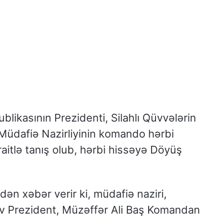
ikasının Prezidenti, Silahlı Qüvvələrin
Müdafiə Nazirliyinin komando hərbi
raitlə tanış olub, hərbi hissəyə Döyüş
n xəbər verir ki, müdafiə naziri,
v Prezident, Müzəffər Ali Baş Komandan