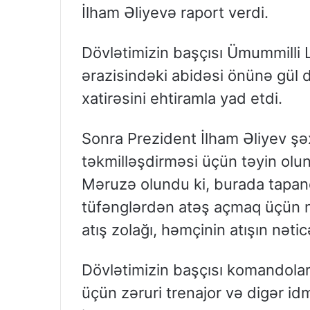
İlham Əliyevə raport verdi.
Dövlətimizin başçısı Ümummilli 
ərazisindəki abidəsi önünə gül 
xatirəsini ehtiramla yad etdi.
Sonra Prezident İlham Əliyev şəx
təkmilləşdirməsi üçün təyin olun
Məruzə olundu ki, burada tapanç
tüfənglərdən atəş açmaq üçün n
atış zolağı, həmçinin atışın nət
Dövlətimizin başçısı komandoların
üçün zəruri trenajor və digər id