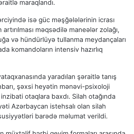
raitlə maraqlandı.
rciyində isə güc məşğələlərinin icrası
 artırılması məqsədilə maneələr zolağı,
luğa və hündürlüyə tullanma meydançaları
ada komandoların intensiv hazırlıq
taqxanasında yaradılan şəraitlə tanış
nbarı, şəxsi heyətin mənəvi-psixoloji
r inzibati otaqlara baxdı. Silah otağında
əti Azərbaycan istehsalı olan silah
susiyyətləri barədə məlumat verildi.
n müxtəlif hərbi geyim formaları arasında