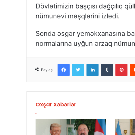
Dövlətimizin başçısı dağçılıq qül
nümunəvi məşqlərini izlədi.
Sonda əsgər yeməkxanasına bax
normalarına uyğun ərzaq nümunəl
Facebook
Twitter
LinkedIn
Tumblr
Pint
Paylaş
Oxşar Xəbərlər