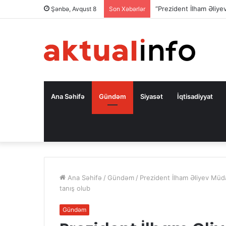
“Prezident İlham Əliy
Şənbə, Avqust 8
Son Xəbərlər
Ana Səhifə
Gündəm
Siyasət
İqtisadiyyat
Ana Səhifə
/
Gündəm
/
Prezident İlham Əliyev Müdaf
tanış olub
Gündəm