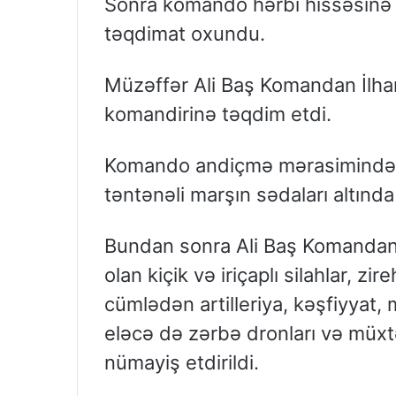
Sonra komando hərbi hissəsinə 
təqdimat oxundu.
Müzəffər Ali Baş Komandan İlha
komandirinə təqdim etdi.
Komando andiçmə mərasimindən 
təntənəli marşın sədaları altınd
Bundan sonra Ali Baş Komandan
olan kiçik və iriçaplı silahlar, zi
cümlədən artilleriya, kəşfiyyat, 
eləcə də zərbə dronları və müxtəl
nümayiş etdirildi.