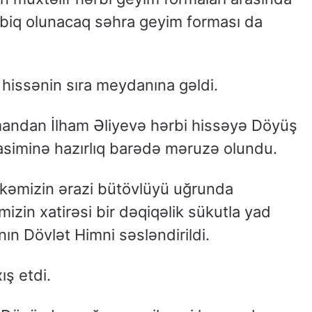
biq olunacaq səhra geyim forması da
 hissənin sıra meydanına gəldi.
mandan İlham Əliyevə hərbi hissəyə Döyüş
asiminə hazırlıq barədə məruzə olundu.
lkəmizin ərazi bütövlüyü uğrunda
izin xatirəsi bir dəqiqəlik sükutla yad
ın Dövlət Himni səsləndirildi.
ış etdi.