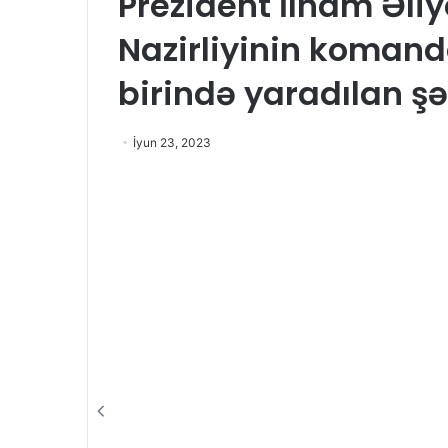
Prezident İlham Əli
Nazirliyinin komando
birində yaradılan şə
İyun 23, 2023