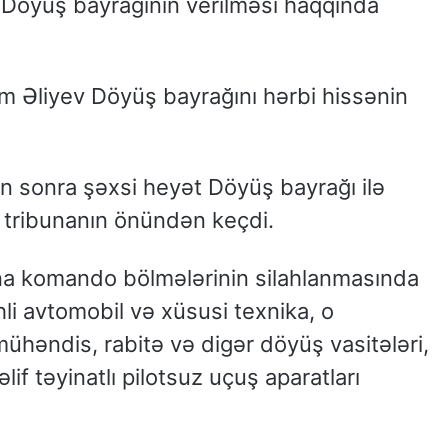
Döyüş bayrağının verilməsi haqqında
m Əliyev Döyüş bayrağını hərbi hissənin
sonra şəxsi heyət Döyüş bayrağı ilə
a tribunanın önündən keçdi.
a komando bölmələrinin silahlanmasında
rehli avtomobil və xüsusi texnika, o
mühəndis, rabitə və digər döyüş vasitələri,
if təyinatlı pilotsuz uçuş aparatları