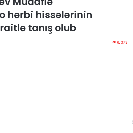
yev Müdafiə
 hərbi hissələrinin
raitlə tanış olub
6. 373