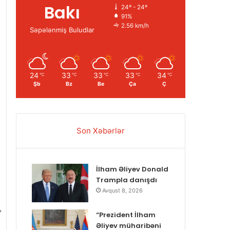
Bakı
24º - 24º
91%
2.56 km/h
Səpələnmiş Buludlar
24
33
33
33
34
℃
℃
℃
℃
℃
Şb
Bz
Be
Ça
Ç
Son Xəbərlər
İlham Əliyev Donald
Trampla danışdı
Avqust 8, 2026
“Prezident İlham
Əliyev müharibəni