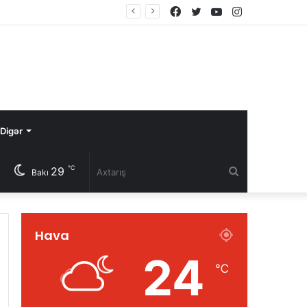
Facebook
Twitter
YouTube
Instagram
Digər
℃
29
Axtarış
Bakı
Hava
24
℃