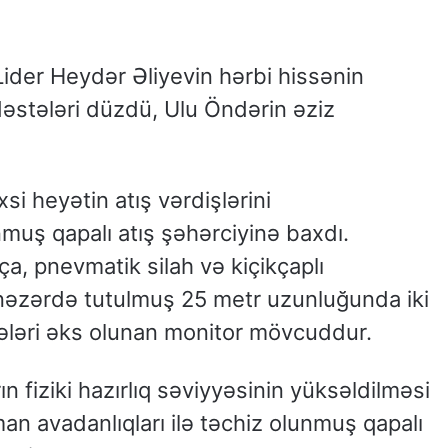
Lider Heydər Əliyevin hərbi hissənin
dəstələri düzdü, Ulu Öndərin əziz
si heyətin atış vərdişlərini
muş qapalı atış şəhərciyinə baxdı.
a, pnevmatik silah və kiçikçaplı
əzərdə tutulmuş 25 metr uzunluğunda iki
icələri əks olunan monitor mövcuddur.
 fiziki hazırlıq səviyyəsinin yüksəldilməsi
man avadanlıqları ilə təchiz olunmuş qapalı