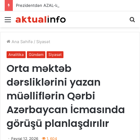
Prezidentdən AZAL-la bağlı FƏRMAN
Menu
A
Ana Səhifə
/
Siyasət
Analitika
Gündəm
Siyasət
Orta məktəb
dərsliklərini yazan
müəlliflərin Qərbi
Azərbaycan İcmasında
görüşü planlaşdırılır
Fevral 12, 2026
1. 604