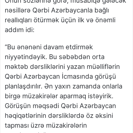
Onun sözlərinə görə, müsabiqə gələcək
nəsillərə Qərbi Azərbaycanla bağlı
reallıqları ötürmək üçün ilk və önəmli
addım idi:
“Bu ənənəni davam etdirmək
niyyətindəyik. Bu səbəbdən orta
məktəb dərsliklərini yazan müəlliflərin
Qərbi Azərbaycan İcmasında görüşü
planlaşdırılır. Ən yaxın zamanda onlarla
birgə müzakirələr aparmaq istəyirik.
Görüşün məqsədi Qərbi Azərbaycan
həqiqətlərinin dərsliklərdə öz əksini
tapması üzrə müzakirələrin