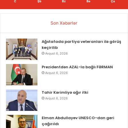
C
Şb
Bz
Be
Ça
Son Xəbərlər
Ağstafada partiya veteranları ilə görüş
keçirilib
Avqust 6, 2026
Prezidentdən AZAL-la bağlı FƏRMAN
Avqust 6, 2026
Tahir Kərimliyə ağır itki
Avqust 6, 2026
Elman Abdullayev UNESCO-dan geri
çağırıldı