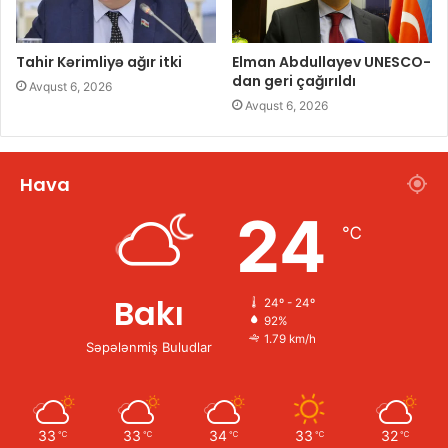
Tahir Kərimliyə ağır itki
Elman Abdullayev UNESCO-
dan geri çağırıldı
Avqust 6, 2026
Avqust 6, 2026
Hava
24
℃
Bakı
24º - 24º
92%
1.79 km/h
Səpələnmiş Buludlar
33
33
34
33
32
℃
℃
℃
℃
℃