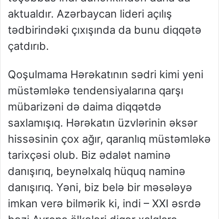
aktualdır. Azərbaycan lideri açılış
tədbirindəki çıxışında da bunu diqqətə
çatdırıb.
Qoşulmama Hərəkatının sədri kimi yeni
müstəmləkə tendensiyalarına qarşı
mübarizəni də daima diqqətdə
saxlamışıq. Hərəkatın üzvlərinin əksər
hissəsinin çox ağır, qaranlıq müstəmləkə
tarixçəsi olub. Biz ədalət naminə
danışırıq, beynəlxalq hüquq naminə
danışırıq. Yəni, biz belə bir məsələyə
imkan verə bilmərik ki, indi – XXI əsrdə