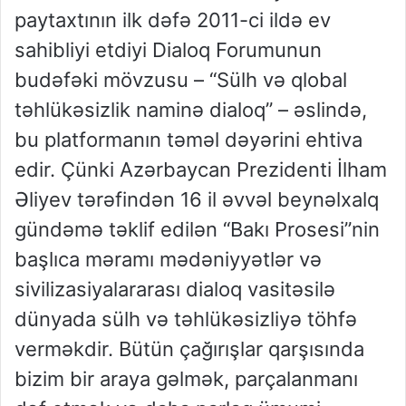
paytaxtının ilk dəfə 2011-ci ildə ev
sahibliyi etdiyi Dialoq Forumunun
budəfəki mövzusu – “Sülh və qlobal
təhlükəsizlik naminə dialoq” – əslində,
bu platformanın təməl dəyərini ehtiva
edir. Çünki Azərbaycan Prezidenti İlham
Əliyev tərəfindən 16 il əvvəl beynəlxalq
gündəmə təklif edilən “Bakı Prosesi”nin
başlıca məramı mədəniyyətlər və
sivilizasiyalararası dialoq vasitəsilə
dünyada sülh və təhlükəsizliyə töhfə
verməkdir. Bütün çağırışlar qarşısında
bizim bir araya gəlmək, parçalanmanı