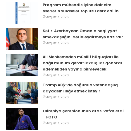
Proqram mühəndisliyinə dair elmi
əsərlərin xülasələr toplusu dərc edilib
Avqust 7, 2026
Səfir: Azərbaycan Omanla nəqliyyat
əməkdaşlığını dərinləşdirməyə hazırdır
Avqust 7, 2026
Ali Məhkəmədən müəllif hüquqları ilə
bağlı mühüm qərar: İdxalçılar qonorar
ödəməkdən yayına bilməyəcək
Avqust 7, 2026
Tramp ABŞ-də doğumla vətəndaşlıq
qaydasını ləğv etmək istəyir
Avqust 7, 2026
Olimpiya çempionunun atası vəfat etdi
– FOTO
Avqust 7, 2026