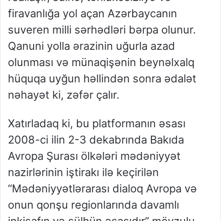
firavanlığa yol açan Azərbaycanın
suveren milli sərhədləri bərpa olunur.
Qanuni yolla ərazinin uğurla azad
olunması və münaqişənin beynəlxalq
hüquqa uyğun həllindən sonra ədalət
nəhayət ki, zəfər çalır.
Xatırladaq ki, bu platformanın əsası
2008-ci ilin 2-3 dekabrında Bakıda
Avropa Şurası ölkələri mədəniyyət
nazirlərinin iştirakı ilə keçirilən
“Mədəniyyətlərarası dialoq Avropa və
onun qonşu regionlarında davamlı