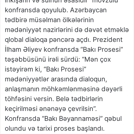
inkişafın və sülhün əsasıdır” mövzulu
konfransda qoyulub. Azərbaycan
tədbirə müsəlman ölkələrinin
mədəniyyət nazirlərini də dəvət etməklə
qlobal dialoqa pəncərə açdı. Prezident
İlham Əliyev konfransda “Bakı Prosesi”
təşəbbüsünü irəli sürdü: “Mən çox
istəyirəm ki, “Bakı Prosesi”
mədəniyyətlər arasında dialoqun,
anlaşmanın möhkəmlənməsinə dəyərli
töhfəsini versin. Belə tədbirlərin
keçirilməsi ənənəyə çevrilsin”.
Konfransda “Bakı Bəyannaməsi” qəbul
olundu və tarixi proses başlandı.