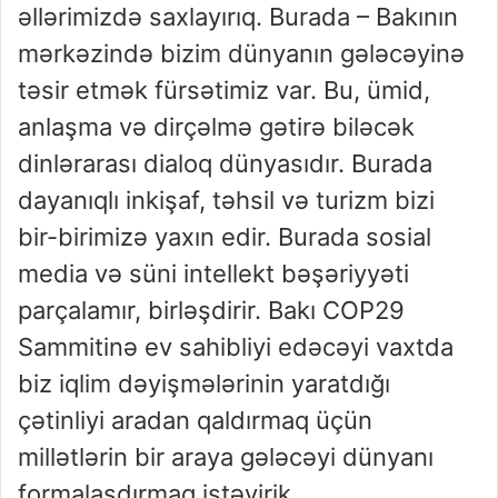
əllərimizdə saxlayırıq. Burada – Bakının
mərkəzində bizim dünyanın gələcəyinə
təsir etmək fürsətimiz var. Bu, ümid,
anlaşma və dirçəlmə gətirə biləcək
dinlərarası dialoq dünyasıdır. Burada
dayanıqlı inkişaf, təhsil və turizm bizi
bir-birimizə yaxın edir. Burada sosial
media və süni intellekt bəşəriyyəti
parçalamır, birləşdirir. Bakı COP29
Sammitinə ev sahibliyi edəcəyi vaxtda
biz iqlim dəyişmələrinin yaratdığı
çətinliyi aradan qaldırmaq üçün
millətlərin bir araya gələcəyi dünyanı
formalaşdırmaq istəyirik.