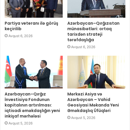
Partiya veteranı ilə görüş
Azərbaycan–Qırğızıstan
keçirilib
münasibətləri: ortaq
tarixdən strateji
Avqust 6, 2026
tərəfdaşlığa
Avqust 6, 2026
Azərbaycan–Qırğız
Mərkəzi Asiya və
İnvestisiya Fondunun
Azərbaycan – Vahid
kapitalının artırılması:
Geosiyasi Məkanda Yeni
iqtisadi əməkdaşlığın yeni
Əməkdaşlıq Üfüqləri
inkişaf mərhələsi
Avqust 5, 2026
Avqust 5, 2026