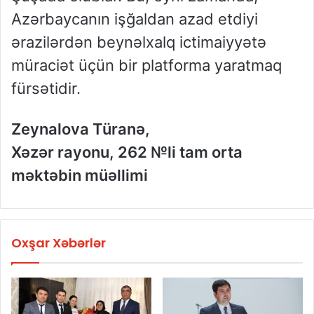
Azərbaycanın işğaldan azad etdiyi
ərazilərdən beynəlxalq ictimaiyyətə
müraciət üçün bir platforma yaratmaq
fürsətidir.
Zeynalova Türanə,
Xəzər rayonu, 262 №li tam orta
məktəbin müəllimi
Oxşar Xəbərlər