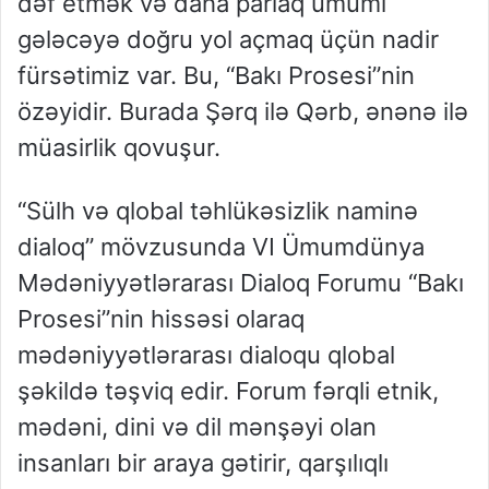
dəf etmək və daha parlaq ümumi
gələcəyə doğru yol açmaq üçün nadir
fürsətimiz var. Bu, “Bakı Prosesi”nin
özəyidir. Burada Şərq ilə Qərb, ənənə ilə
müasirlik qovuşur.
“Sülh və qlobal təhlükəsizlik naminə
dialoq” mövzusunda VI Ümumdünya
Mədəniyyətlərarası Dialoq Forumu “Bakı
Prosesi”nin hissəsi olaraq
mədəniyyətlərarası dialoqu qlobal
şəkildə təşviq edir. Forum fərqli etnik,
mədəni, dini və dil mənşəyi olan
insanları bir araya gətirir, qarşılıqlı