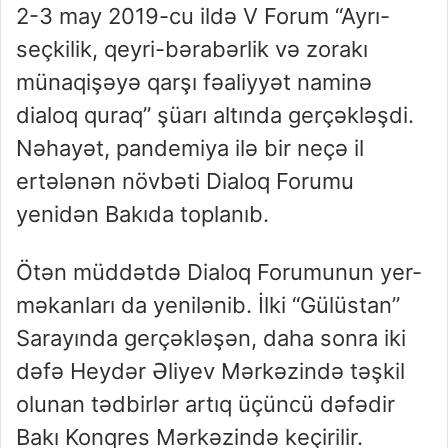
2-3 may 2019-cu ildə V Forum “Ayrı-
seçkilik, qeyri-bərabərlik və zorakı
münaqişəyə qarşı fəaliyyət naminə
dialoq quraq” şüarı altında gerçəkləşdi.
Nəhayət, pandemiya ilə bir neçə il
ertələnən növbəti Dialoq Forumu
yenidən Bakıda toplanıb.
Ötən müddətdə Dialoq Forumunun yer-
məkanları da yenilənib. İlki “Gülüstan”
Sarayında gerçəkləşən, daha sonra iki
dəfə Heydər Əliyev Mərkəzində təşkil
olunan tədbirlər artıq üçüncü dəfədir
Bakı Konqres Mərkəzində keçirilir.