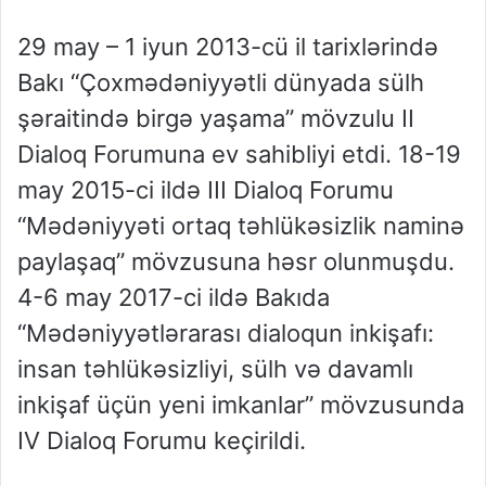
29 may – 1 iyun 2013-cü il tarixlərində
Bakı “Çoxmədəniyyətli dünyada sülh
şəraitində birgə yaşama” mövzulu II
Dialoq Forumuna ev sahibliyi etdi. 18-19
may 2015-ci ildə III Dialoq Forumu
“Mədəniyyəti ortaq təhlükəsizlik naminə
paylaşaq” mövzusuna həsr olunmuşdu.
4-6 may 2017-ci ildə Bakıda
“Mədəniyyətlərarası dialoqun inkişafı:
insan təhlükəsizliyi, sülh və davamlı
inkişaf üçün yeni imkanlar” mövzusunda
IV Dialoq Forumu keçirildi.