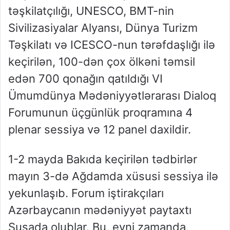
təşkilatçılığı, UNESCO, BMT-nin
Sivilizasiyalar Alyansı, Dünya Turizm
Təşkilatı və ICESCO-nun tərəfdaşlığı ilə
keçirilən, 100-dən çox ölkəni təmsil
edən 700 qonağın qatıldığı VI
Ümumdünya Mədəniyyətlərarası Dialoq
Forumunun üçgünlük proqramına 4
plenar sessiya və 12 panel daxildir.
1-2 mayda Bakıda keçirilən tədbirlər
mayın 3-də Ağdamda xüsusi sessiya ilə
yekunlaşıb. Forum iştirakçıları
Azərbaycanın mədəniyyət paytaxtı
Şuşada olublar. Bu, eyni zamanda,