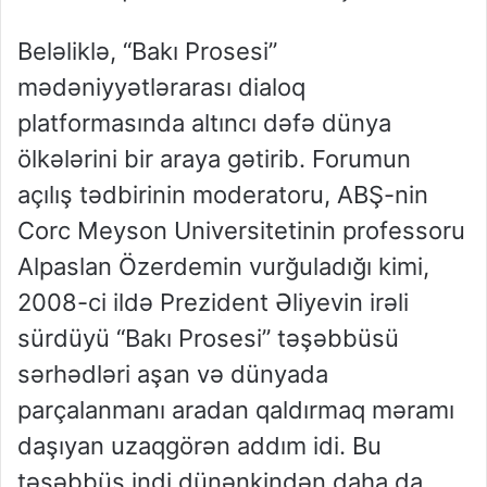
Beləliklə, “Bakı Prosesi”
mədəniyyətlərarası dialoq
platformasında altıncı dəfə dünya
ölkələrini bir araya gətirib. Forumun
açılış tədbirinin moderatoru, ABŞ-nin
Corc Meyson Universitetinin professoru
Alpaslan Özerdemin vurğuladığı kimi,
2008-ci ildə Prezident Əliyevin irəli
sürdüyü “Bakı Prosesi” təşəbbüsü
sərhədləri aşan və dünyada
parçalanmanı aradan qaldırmaq məramı
daşıyan uzaqgörən addım idi. Bu
təşəbbüs indi dünənkindən daha da