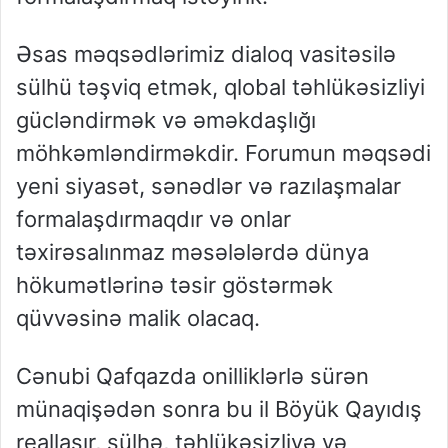
Əsas məqsədlərimiz dialoq vasitəsilə
sülhü təşviq etmək, qlobal təhlükəsizliyi
gücləndirmək və əməkdaşlığı
möhkəmləndirməkdir. Forumun məqsədi
yeni siyasət, sənədlər və razılaşmalar
formalaşdırmaqdır və onlar
təxirəsalınmaz məsələlərdə dünya
hökumətlərinə təsir göstərmək
qüvvəsinə malik olacaq.
Cənubi Qafqazda onilliklərlə sürən
münaqişədən sonra bu il Böyük Qayıdış
reallaşır, sülhə, təhlükəsizliyə və