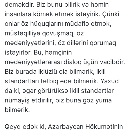
deməkdir. Biz bunu bilirik və həmin
insanlara kömək etmək istəyirik. Çünki
onlar öz hüquqlarını müdafiə etmək,
müstəqilliyə qovuşmaq, öz
mədəniyyətlərini, öz dillərini qorumaq
istəyirlər. Bu, həmçinin
mədəniyyətlərarası dialoq üçün vacibdir.
Biz burada ikiüzlü ola bilmərik, ikili
standartları tətbiq edə bilmərik. Yaxud
da ki, əgər görürüksə ikili standartlar
nümayiş etdirilir, biz buna göz yuma
bilmərik.
Qeyd edək ki, Azərbaycan Hökumətinin