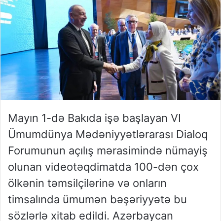
Mayın 1-də Bakıda işə başlayan VI
Ümumdünya Mədəniyyətlərarası Dialoq
Forumunun açılış mərasimində nümayiş
olunan videotəqdimatda 100-dən çox
ölkənin təmsilçilərinə və onların
timsalında ümumən bəşəriyyətə bu
sözlərlə xitab edildi. Azərbaycan