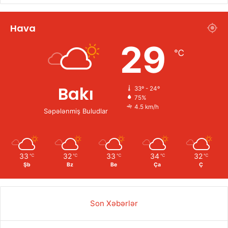
Hava
29
℃
Bakı
33º - 24º
75%
4.5 km/h
Səpələnmiş Buludlar
33
32
33
34
32
℃
℃
℃
℃
℃
Şb
Bz
Be
Ça
Ç
Son Xəbərlər