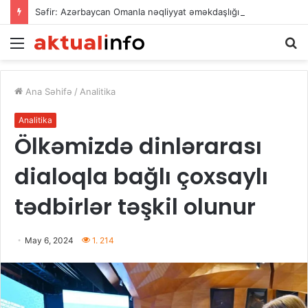
Səfir: Azərbaycan Omanla nəqliyyat əməkdaşlığını dərinləşdirməyə hazırdır
Menu
A
Ana Səhifə
/
Analitika
Analitika
Ölkəmizdə dinlərarası
dialoqla bağlı çoxsaylı
tədbirlər təşkil olunur
May 6, 2024
1. 214