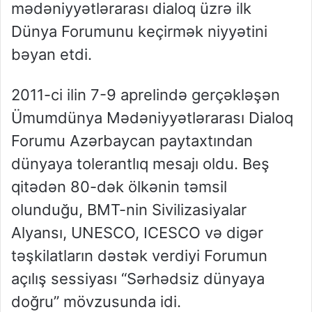
mədəniyyətlərarası dialoq üzrə ilk
Dünya Forumunu keçirmək niyyətini
bəyan etdi.
2011-ci ilin 7-9 aprelində gerçəkləşən
Ümumdünya Mədəniyyətlərarası Dialoq
Forumu Azərbaycan paytaxtından
dünyaya tolerantlıq mesajı oldu. Beş
qitədən 80-dək ölkənin təmsil
olunduğu, BMT-nin Sivilizasiyalar
Alyansı, UNESCO, ICESCO və digər
təşkilatların dəstək verdiyi Forumun
açılış sessiyası “Sərhədsiz dünyaya
doğru” mövzusunda idi.