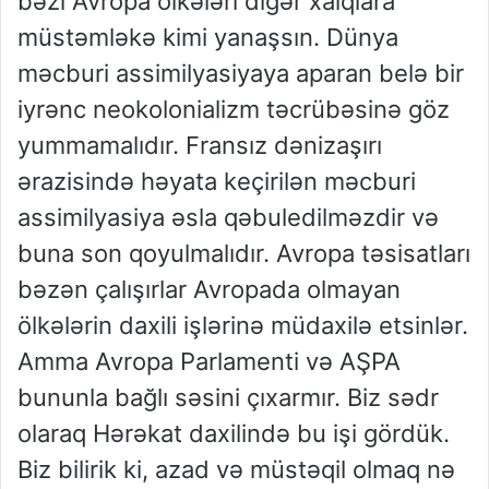
bəzi Avropa ölkələri digər xalqlara
müstəmləkə kimi yanaşsın. Dünya
məcburi assimilyasiyaya aparan belə bir
iyrənc neokolonializm təcrübəsinə göz
yummamalıdır. Fransız dənizaşırı
ərazisində həyata keçirilən məcburi
assimilyasiya əsla qəbuledilməzdir və
buna son qoyulmalıdır. Avropa təsisatları
bəzən çalışırlar Avropada olmayan
ölkələrin daxili işlərinə müdaxilə etsinlər.
Amma Avropa Parlamenti və AŞPA
bununla bağlı səsini çıxarmır. Biz sədr
olaraq Hərəkat daxilində bu işi gördük.
Biz bilirik ki, azad və müstəqil olmaq nə