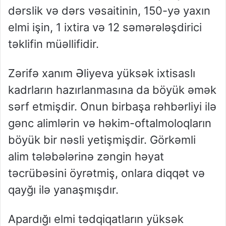
dərslik və dərs vəsaitinin, 150-yə yaxın
elmi işin, 1 ixtira və 12 səmərələşdirici
təklifin müəllifidir.
Zərifə xanım Əliyeva yüksək ixtisaslı
kadrların hazırlanmasına da böyük əmək
sərf etmişdir. Onun birbaşa rəhbərliyi ilə
gənc alimlərin və həkim-oftalmoloqların
böyük bir nəsli yetişmişdir. Görkəmli
alim tələbələrinə zəngin həyat
təcrübəsini öyrətmiş, onlara diqqət və
qayğı ilə yanaşmışdır.
Apardığı elmi tədqiqatların yüksək