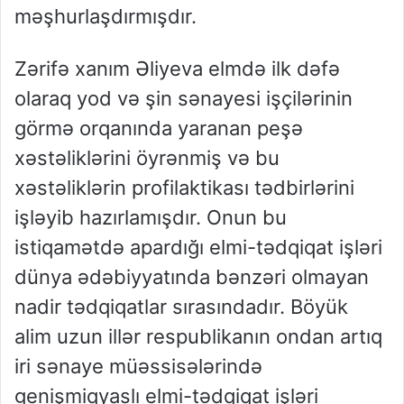
məşhurlaşdırmışdır.
Zərifə xanım Əliyeva elmdə ilk dəfə
olaraq yod və şin sənayesi işçilərinin
görmə orqanında yaranan peşə
xəstəliklərini öyrənmiş və bu
xəstəliklərin profilaktikası tədbirlərini
işləyib hazırlamışdır. Onun bu
istiqamətdə apardığı elmi-tədqiqat işləri
dünya ədəbiyyatında bənzəri olmayan
nadir tədqiqatlar sırasındadır. Böyük
alim uzun illər respublikanın ondan artıq
iri sənaye müəssisələrində
genişmiqyaslı elmi-tədqiqat işləri