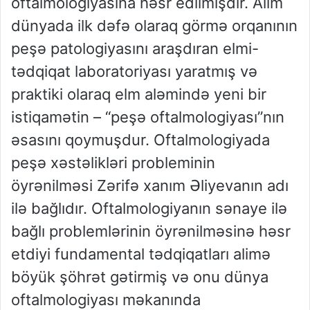
oftalmologiyasına həsr edilmişdir. Alim
dünyada ilk dəfə olaraq görmə orqanının
peşə patologiyasını araşdıran elmi-
tədqiqat laboratoriyası yaratmış və
praktiki olaraq elm aləmində yeni bir
istiqamətin – “peşə oftalmologiyası”nın
əsasını qoymuşdur. Oftalmologiyada
peşə xəstəlikləri probleminin
öyrənilməsi Zərifə xanım Əliyevanın adı
ilə bağlıdır. Oftalmologiyanın sənaye ilə
bağlı problemlərinin öyrənilməsinə həsr
etdiyi fundamental tədqiqatları alimə
böyük şöhrət gətirmiş və onu dünya
oftalmologiyası məkanında