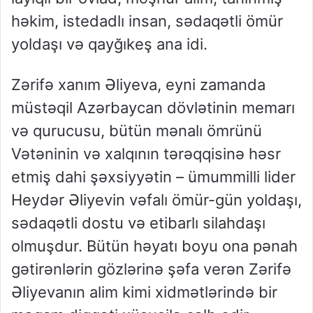
həkim, istedadlı insan, sədaqətli ömür
yoldaşı və qayğıkeş ana idi.
Zərifə xanım Əliyeva, eyni zamanda
müstəqil Azərbaycan dövlətinin memarı
və qurucusu, bütün mənalı ömrünü
Vətəninin və xalqının tərəqqisinə həsr
etmiş dahi şəxsiyyətin – ümummilli lider
Heydər Əliyevin vəfalı ömür-gün yoldaşı,
sədaqətli dostu və etibarlı silahdaşı
olmuşdur. Bütün həyatı boyu ona pənah
gətirənlərin gözlərinə şəfa verən Zərifə
Əliyevanın alim kimi xidmətlərində bir