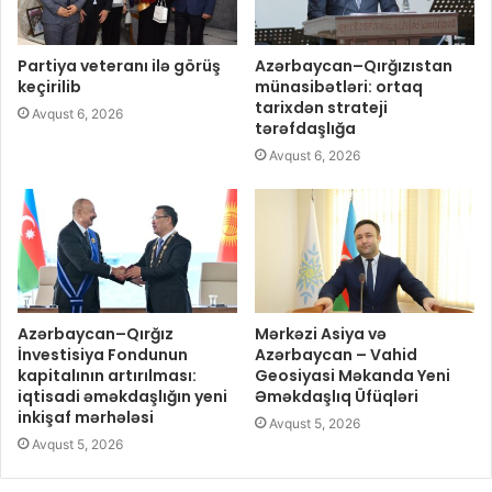
Partiya veteranı ilə görüş
Azərbaycan–Qırğızıstan
keçirilib
münasibətləri: ortaq
tarixdən strateji
Avqust 6, 2026
tərəfdaşlığa
Avqust 6, 2026
Azərbaycan–Qırğız
Mərkəzi Asiya və
İnvestisiya Fondunun
Azərbaycan – Vahid
kapitalının artırılması:
Geosiyasi Məkanda Yeni
iqtisadi əməkdaşlığın yeni
Əməkdaşlıq Üfüqləri
inkişaf mərhələsi
Avqust 5, 2026
Avqust 5, 2026