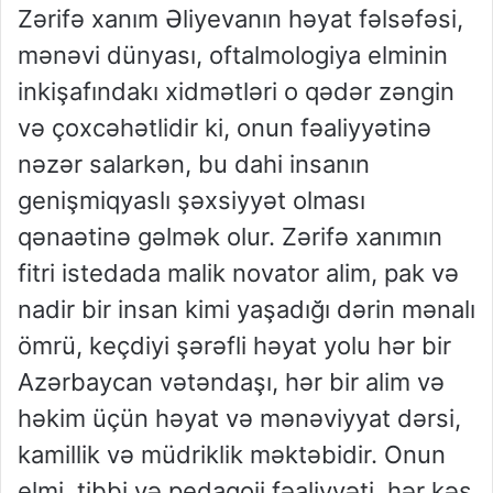
Zərifə xanım Əliyevanın həyat fəlsəfəsi,
mənəvi dünyası, oftalmologiya elminin
inkişafındakı xidmətləri o qədər zəngin
və çoxcəhətlidir ki, onun fəaliyyətinə
nəzər salarkən, bu dahi insanın
genişmiqyaslı şəxsiyyət olması
qənaətinə gəlmək olur. Zərifə xanımın
fitri istedada malik novator alim, pak və
nadir bir insan kimi yaşadığı dərin mənalı
ömrü, keçdiyi şərəfli həyat yolu hər bir
Azərbaycan vətəndaşı, hər bir alim və
həkim üçün həyat və mənəviyyat dərsi,
kamillik və müdriklik məktəbidir. Onun
elmi, tibbi və pedaqoji fəaliyyəti, hər kəs