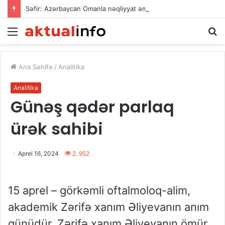
Səfir: Azərbaycan Omanla nəqliyyat əməkdaşlığını dərinləşdirməyə hazırdır
Menu
A
Ana Səhifə
/
Analitika
Analitika
Günəş qədər parlaq
ürək sahibi
Aprel 16, 2024
2. 952
15 aprel – görkəmli oftalmoloq-alim,
akademik Zərifə xanım Əliyevanın anım
günüdür. Zərifə xanım Əliyevanın ömür