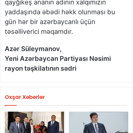
qayğıkeş ananın adının xalqımızın
yaddaşında əbədi həkk olunması bu
gün hər bir azərbaycanlı üçün
təsəlliverici məqamdır.
Azər Süleymanov,
Yeni Azərbaycan Partiyası Nəsimi
rayon təşkilatının sədri
Oxşar Xəbərlər