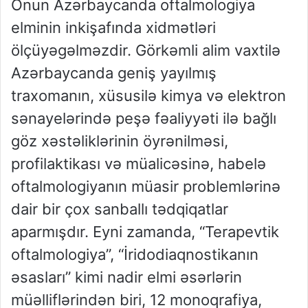
Onun Azərbaycanda oftalmologiya
elminin inkişafında xidmətləri
ölçüyəgəlməzdir. Görkəmli alim vaxtilə
Azərbaycanda geniş yayılmış
traxomanın, xüsusilə kimya və elektron
sənayelərində peşə fəaliyyəti ilə bağlı
göz xəstəliklərinin öyrənilməsi,
profilaktikası və müalicəsinə, habelə
oftalmologiyanın müasir problemlərinə
dair bir çox sanballı tədqiqatlar
aparmışdır. Eyni zamanda, “Terapevtik
oftalmologiya”, “İridodiaqnostikanın
əsasları” kimi nadir elmi əsərlərin
müəlliflərindən biri, 12 monoqrafiya,