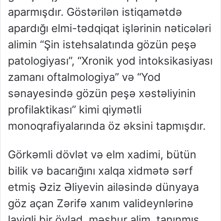
aparmışdır. Göstərilən istiqamətdə
apardığı elmi-tədqiqat işlərinin nəticələri
alimin “Şin istehsalatında gözün peşə
patologiyası”, “Xronik yod intoksikasiyası
zamanı oftalmologiya” və “Yod
sənayesində gözün peşə xəstəliyinin
profilaktikası” kimi qiymətli
monoqrafiyalarında öz əksini tapmışdır.
Görkəmli dövlət və elm xadimi, bütün
bilik və bacarığını xalqa xidmətə sərf
etmiş Əziz Əliyevin ailəsində dünyaya
göz açan Zərifə xanım valideynlərinə
layiqli bir övlad, məşhur alim, tanınmış