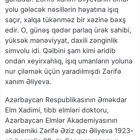
yolu gələcək nəsillərin həyatına işıq
saçır, xalqa tükənməz bir xəzinə bəxş
edir. O, günəş qədər parlaq ürək sahibi,
yüksək mənəviyyat, daxili zənginlik
simvolu idi. Qəlbini şam kimi əridib
ondan xeyirxahlıq, işıq umanların yoluna
nur çiləmək üçün yaradılmışdı Zərifə
xanım Əliyeva.
Azərbaycan Respublikasının Əməkdar
Elm Xadimi, tibb elmləri doktoru,
Azərbaycan Elmlər Akademiyasının
akademiki Zərifə Əziz qızı Əliyeva 1923-