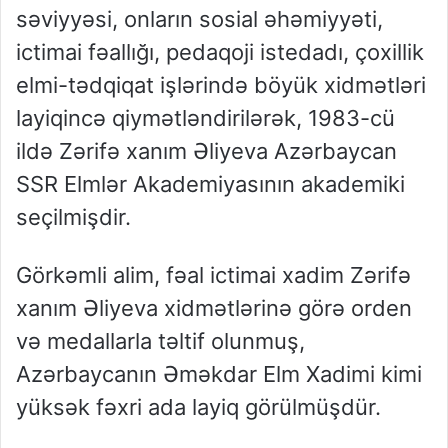
səviyyəsi, onların sosial əhəmiyyəti,
ictimai fəallığı, pedaqoji istedadı, çoxillik
elmi-tədqiqat işlərində böyük xidmətləri
layiqincə qiymətləndirilərək, 1983-cü
ildə Zərifə xanım Əliyeva Azərbaycan
SSR Elmlər Akademiyasının akademiki
seçilmişdir.
Görkəmli alim, fəal ictimai xadim Zərifə
xanım Əliyeva xidmətlərinə görə orden
və medallarla təltif olunmuş,
Azərbaycanın Əməkdar Elm Xadimi kimi
yüksək fəxri ada layiq görülmüşdür.