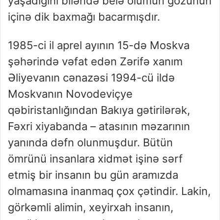
yaşadığını biləndə belə ölümün gözünün
içinə dik baxmağı bacarmışdır.
1985-ci il aprel ayının 15-də Moskva
şəhərində vəfat edən Zərifə xanım
Əliyevanın cənazəsi 1994-cü ildə
Moskvanın Novodeviçye
qəbiristanlığından Bakıya gətirilərək,
Fəxri xiyabanda – atasının məzarının
yanında dəfn olunmuşdur. Bütün
ömrünü insanlara xidmət işinə sərf
etmiş bir insanın bu gün aramızda
olmamasına inanmaq çox çətindir. Lakin,
görkəmli alimin, xeyirxah insanın,