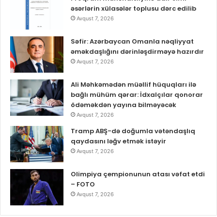
əsərlərin xülasələr toplusu dərc edilib
Avqust 7, 2026
Səfir: Azərbaycan Omanla nəqliyyat
əməkdaşlığını dərinləşdirməyə hazırdır
Avqust 7, 2026
Ali Məhkəmədən müəllif hüquqları ilə
bağlı mühüm qərar: İdxalçılar qonorar
ödəməkdən yayına bilməyəcək
Avqust 7, 2026
Tramp ABŞ-də doğumla vətəndaşlıq
qaydasını ləğv etmək istəyir
Avqust 7, 2026
Olimpiya çempionunun atası vəfat etdi
– FOTO
Avqust 7, 2026