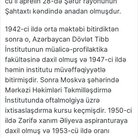
cü il aprelin 28-də Şərur rayonunun
Şahtaxtı kəndində anadan olmuşdur.
1942-ci ildə orta məktəbi bitirdiktən
sonra o, Azərbaycan Dövlət Tibb
İnstitutunun müalicə-profilaktika
fakültəsinə daxil olmuş və 1947-ci ildə
həmin institutu müvəffəqiyyətlə
bitirmişdir. Sonra Moskva şəhərində
Mərkəzi Həkimləri Təkmilləşdirmə
İnstitutunda oftalmolgiya üzrə
ixtisaslaşdırma kursu keçmişdir. 1950-ci
ildə Zərifə xanım Əliyeva aspiranturaya
daxil olmuş və 1953-cü ildə oranı