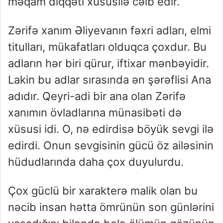
məqam diqqəti xüsusilə cəlb edir.
Zərifə xanım Əliyevanın fəxri adları, elmi
titulları, mükafatları olduqca çoxdur. Bu
adların hər biri qürur, iftixar mənbəyidir.
Lakin bu adlar sırasında ən şərəflisi Ana
adıdır. Qeyri-adi bir ana olan Zərifə
xanımın övladlarına münasibəti də
xüsusi idi. O, nə edirdisə böyük sevgi ilə
edirdi. Onun sevgisinin gücü öz ailəsinin
hüdudlarında daha çox duyulurdu.
Çox güclü bir xarakterə malik olan bu
nəcib insan hətta ömrünün son günlərini