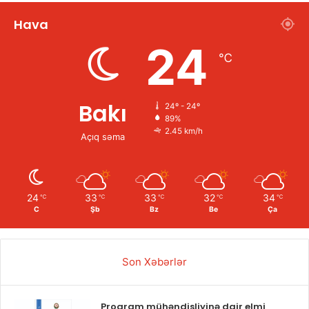
Hava
24
℃
Bakı
24º - 24º
89%
2.45 km/h
Açıq səma
24
33
33
32
34
℃
℃
℃
℃
℃
C
Şb
Bz
Be
Ça
Son Xəbərlər
Proqram mühəndisliyinə dair elmi