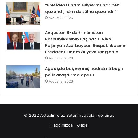
“Prezident İlham Əliyev müharibəni
qazandı, həm də sülhü qazandı!”
Avqust 8, 2026
Avqustun 8-də Ermənistan
Respublikasının Baş naziri Nikol
Paşinyan Azərbaycan Respublikasının
Prezidenti İlham Əliyevə zəng edib
Avqust 8, 2026
Ağdaşda baş vermiş hadisə ilə bağlı
polis araşdırma aparır
Avqust 8, 2026
© 2022
Aktualinfo.az
Bütün hüquqları qorunur.
Haqqımızda
Əlaqə