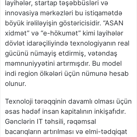
layihələr, startap təşəbbüsləri və
innovasiya mərkəzləri bu istiqamətdə
böyük irəliləyişin göstəricisidir. “ASAN
xidmət” və “e-hökumət” kimi layihələr
dövlət idarəçiliyində texnologiyanın real
gücünü nümayiş etdirmiş, vətəndaş
məmnuniyyətini artırmışdır. Bu model
indi region ölkələri üçün nümunə hesab
olunur.
Texnoloji tərəqqinin davamlı olması üçün
əsas hədəf insan kapitalının inkişafıdır.
Gənclərin IT təhsili, rəqəmsal
bacarıqların artırılması və elmi-tədqiqat