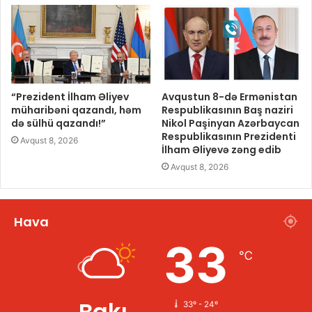
“Prezident İlham Əliyev
Avqustun 8-də Ermənistan
müharibəni qazandı, həm
Respublikasının Baş naziri
də sülhü qazandı!”
Nikol Paşinyan Azərbaycan
Respublikasının Prezidenti
Avqust 8, 2026
İlham Əliyevə zəng edib
Avqust 8, 2026
Hava
33
℃
Bakı
33º - 24º