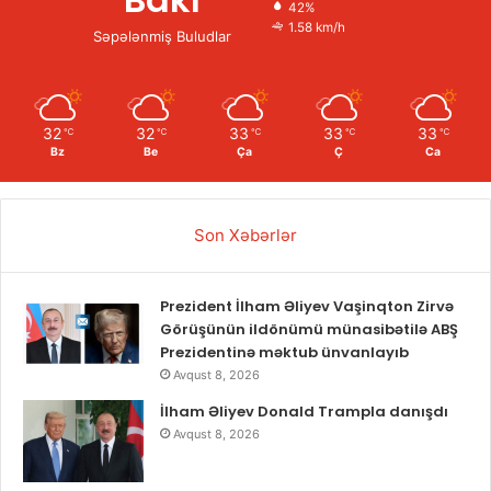
42%
1.58 km/h
Səpələnmiş Buludlar
32
32
33
33
33
℃
℃
℃
℃
℃
Bz
Be
Ça
Ç
Ca
Son Xəbərlər
Prezident İlham Əliyev Vaşinqton Zirvə
Görüşünün ildönümü münasibətilə ABŞ
Prezidentinə məktub ünvanlayıb
Avqust 8, 2026
İlham Əliyev Donald Trampla danışdı
Avqust 8, 2026