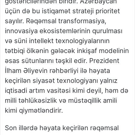
göstəricilərindən biridir. Azərbaycan
üçün də bu istiqamət strateji prioritet
sayılır. Rəqəmsal transformasiya,
innovasiya ekosistemlərinin qurulması
və süni intellekt texnologiyalarının
tətbiqi ölkənin gələcək inkişaf modelinin
əsas sütunlarını təşkil edir. Prezident
İlham Əliyevin rəhbərliyi ilə həyata
keçirilən siyasət texnologiyanı yalnız
iqtisadi artım vasitəsi kimi deyil, həm də
milli təhlükəsizlik və müstəqillik amili
kimi qiymətləndirir.
Son illərdə həyata keçirilən rəqəmsal