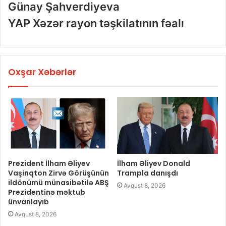
Günay Şahverdiyeva
YAP Xəzər rayon təşkilatının fəalı
Oxşar Xəbərlər
Prezident İlham Əliyev
İlham Əliyev Donald
Vaşinqton Zirvə Görüşünün
Trampla danışdı
ildönümü münasibətilə ABŞ
Avqust 8, 2026
Prezidentinə məktub
ünvanlayıb
Avqust 8, 2026