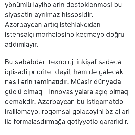
yönümlü layihələrin dəstəklənməsi bu
siyasətin ayrılmaz hissəsidir.
Azərbaycan artıq istehlakçıdan
istehsalçı mərhələsinə keçməyə doğru
addımlayır.
Bu səbəbdən texnoloji inkişaf sadəcə
iqtisadi prioritet deyil, həm də gələcək
nəsillərin təminatıdır. Müasir dünyada
güclü olmaq – innovasiyalara açıq olmaq
deməkdir. Azərbaycan bu istiqamətdə
irəliləməyə, rəqəmsal gələcəyini öz əlləri
ilə formalaşdırmağa qətiyyətlə qərarlıdır.