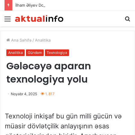
İlham Əliyev Donald Trampla danışdı
Menu
A
Ana Səhifə
/
Analitika
Analitika
Gündəm
Texnologiya
Gələcəyə aparan
texnologiya yolu
Noyabr 4, 2025
1. 817
Texnoloji inkişaf bu gün milli gücün və
müasir dövlətçilik anlayışının əsas