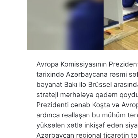
Avropa Komissiyasının Prezidenti
tarixində Azərbaycana rəsmi səfə
bəyanat Bakı ilə Brüssel arasınd
strateji mərhələyə qədəm qoyduğ
Prezidenti cənab Koşta və Avrop
ardınca reallaşan bu mühüm tərəfl
yüksələn xətlə inkişaf edən siyas
Azərbaycan regional ticarətin t