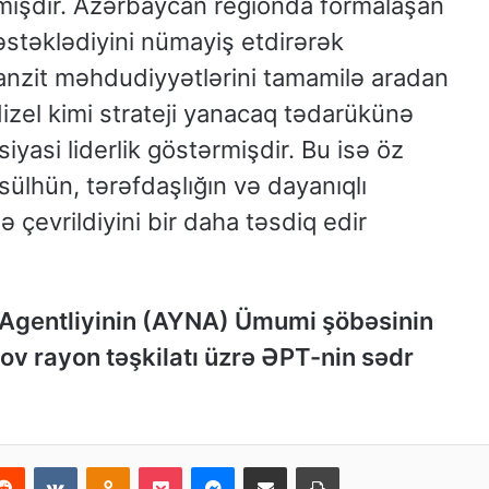
 etmişdir. Azərbaycan regionda formalaşan
əstəklədiyini nümayiş etdirərək
anzit məhdudiyyətlərini tamamilə aradan
izel kimi strateji yanacaq tədarükünə
yasi liderlik göstərmişdir. Bu isə öz
ülhün, tərəfdaşlığın və dayanıqlı
 çevrildiyini bir daha təsdiq edir
Agentliyinin (AYNA) Ümumi şöbəsinin
v rayon təşkilatı üzrə ƏPT-nin sədr
Reddit
VKontakte
Odnoklassniki
Pocket
Messenger
Email ilə paylaş
Print