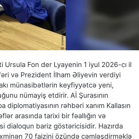
 Ursula Fon der Lyayenin 1 iyul 2026-cı il
ri və Prezident İlham Əliyevin verdiyi
akı münasibətlərin keyfiyyətcə yeni,
unu nümayiş etdirir. Aİ Şurasının
a diplomatiyasının rəhbəri xanım Kallasın
ər arasında tarixi bir fəallığın və
i dialoqun bariz göstəricisidir. Hazırda
əxminən 70 faizini özündə cəmləşdirməklə