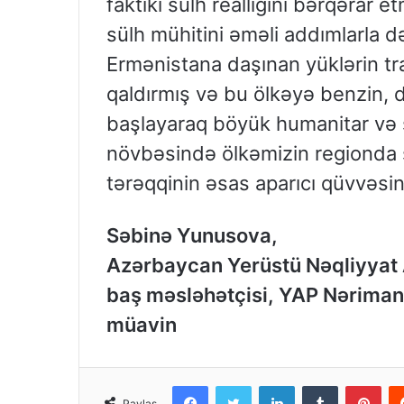
faktiki sülh reallığını bərqərar
sülh mühitini əməli addımlarla d
Ermənistana daşınan yüklərin tr
qaldırmış və bu ölkəyə benzin, d
başlayaraq böyük humanitar və si
növbəsində ölkəmizin regionda s
tərəqqinin əsas aparıcı qüvvəsinə
Səbinə Yunusova,
Azərbaycan Yerüstü Nəqliyyat 
baş məsləhətçisi, YAP Nərimano
müavin
Facebook
Twitter
LinkedIn
Tumblr
Pinterest
Paylaş