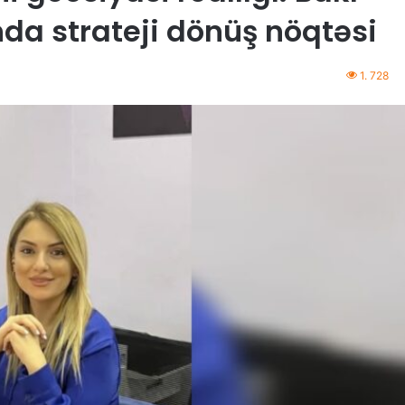
nda strateji dönüş nöqtəsi
1. 728