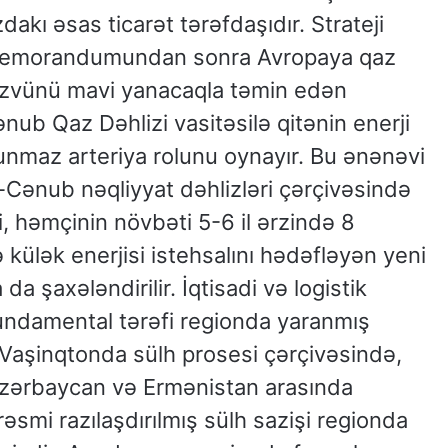
akı əsas ticarət tərəfdaşıdır. Strateji
 memorandumundan sonra Avropaya qaz
İ üzvünü mavi yanacaqla təmin edən
ub Qaz Dəhlizi vasitəsilə qitənin enerji
lunmaz arteriya rolunu oynayır. Bu ənənəvi
Cənub nəqliyyat dəhlizləri çərçivəsində
i, həmçinin növbəti 5-6 il ərzində 8
külək enerjisi istehsalını hədəfləyən yeni
a da şaxələndirilir. İqtisadi və logistik
fundamental tərəfi regionda yaranmış
r. Vaşinqtonda sülh prosesi çərçivəsində,
 Azərbaycan və Ermənistan arasında
smi razılaşdırılmış sülh sazişi regionda