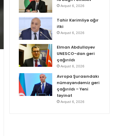
Avqust 6, 2026
Tahir Kərimliyə ağır
itki
Avqust 6, 2026
Elman Abdullayev
UNESCO-dan geri
çağırıldı
Avqust 6, 2026
Avropa Şurasındakı
nümayəndəmiz geri
çağırıldı – Yeni
təyinat
Avqust 6, 2026