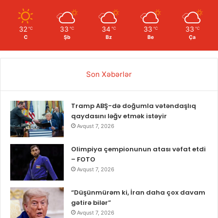
32
33
34
33
33
℃
℃
℃
℃
℃
C
Şb
Bz
Be
Ça
Son Xəbərlər
Tramp ABŞ-də doğumla vətəndaşlıq
qaydasını ləğv etmək istəyir
Avqust 7, 2026
Olimpiya çempionunun atası vəfat etdi
– FOTO
Avqust 7, 2026
“Düşünmürəm ki, İran daha çox davam
gətirə bilər”
Avqust 7, 2026