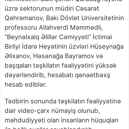
üzrə sektorunun müdiri Cəsarət
Qəhrəmanov, Bakı Dövlət Universitetinin
professoru Allahverdi Məmmədli,
“Beynəlxalq Əlillər Cəmiyyəti” İctimai
Birliyi İdarə Heyətinin üzvləri Hüseynağa
Əlixanov, Həsənağa Bayramov və
başqaları təşkilatın fəaliyyətini yüksək
dəyərləndirib, hesabatı qənaətbəxş
hesab ediblər.
Tədbirin sonunda təşkilatın fəaliyyətinə
dair video-çarx nümayiş olunub,
məhdudiyyəti olan insanların hüquqları