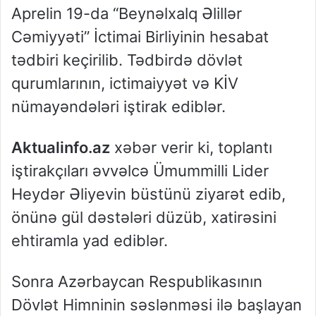
Aprelin 19-da “Beynəlxalq Əlillər
Cəmiyyəti” İctimai Birliyinin hesabat
tədbiri keçirilib. Tədbirdə dövlət
qurumlarının, ictimaiyyət və KİV
nümayəndələri iştirak ediblər.
Aktualinfo.az
xəbər verir ki, toplantı
iştirakçıları əvvəlcə Ümummilli Lider
Heydər Əliyevin büstünü ziyarət edib,
önünə gül dəstələri düzüb, xatirəsini
ehtiramla yad ediblər.
Sonra Azərbaycan Respublikasının
Dövlət Himninin səslənməsi ilə başlayan