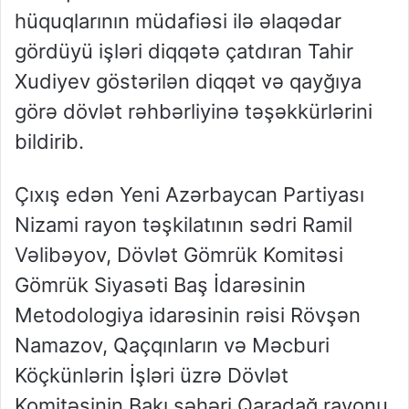
hüquqlarının müdafiəsi ilə əlaqədar
gördüyü işləri diqqətə çatdıran Tahir
Xudiyev göstərilən diqqət və qayğıya
görə dövlət rəhbərliyinə təşəkkürlərini
bildirib.
Çıxış edən Yeni Azərbaycan Partiyası
Nizami rayon təşkilatının sədri Ramil
Vəlibəyov, Dövlət Gömrük Komitəsi
Gömrük Siyasəti Baş İdarəsinin
Metodologiya idarəsinin rəisi Rövşən
Namazov, Qaçqınların və Məcburi
Köçkünlərin İşləri üzrə Dövlət
Komitəsinin Bakı şəhəri Qaradağ rayonu