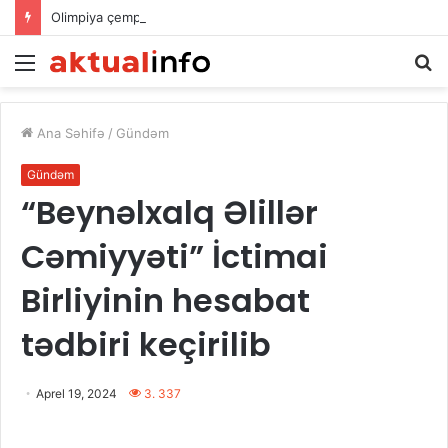
Olimpiya çempionunun atası vəfat etdi – FOTO
Menu
A
Ana Səhifə
/
Gündəm
Gündəm
“Beynəlxalq Əlillər
Cəmiyyəti” İctimai
Birliyinin hesabat
tədbiri keçirilib
Aprel 19, 2024
3. 337