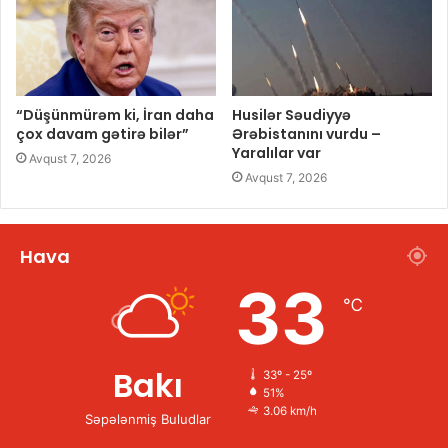
“Düşünmürəm ki, İran daha
Husilər Səudiyyə
çox davam gətirə bilər”
Ərəbistanını vurdu –
Yaralılar var
Avqust 7, 2026
Avqust 7, 2026
Hava
33
℃
Bakı
33º - 25º
51%
3.06 km/h
Səpələnmiş Buludlar