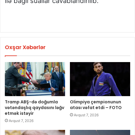
ilə bağlı suallar cavablandırılıb.
Oxşar Xəbərlər
Tramp ABŞ-də doğumla
Olimpiya çempionunun
vətəndaşlıq qaydasını ləğv
atası vəfat etdi – FOTO
etmək istəyir
Avqust 7, 2026
Avqust 7, 2026