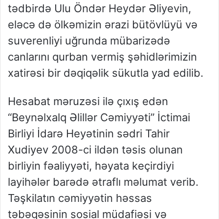
tədbirdə Ulu Öndər Heydər Əliyevin,
eləcə də ölkəmizin ərazi bütövlüyü və
suverenliyi uğrunda mübarizədə
canlarını qurban vermiş şəhidlərimizin
xatirəsi bir dəqiqəlik sükutla yad edilib.
Hesabat məruzəsi ilə çıxış edən
“Beynəlxalq Əlillər Cəmiyyəti” İctimai
Birliyi İdarə Heyətinin sədri Tahir
Xudiyev 2008-ci ildən təsis olunan
birliyin fəaliyyəti, həyata keçirdiyi
layihələr barədə ətraflı məlumat verib.
Təşkilatın cəmiyyətin həssas
təbəqəsinin sosial müdafiəsi və