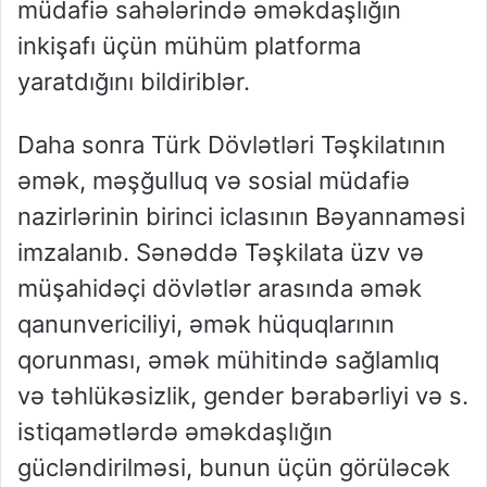
müdafiə sahələrində əməkdaşlığın
inkişafı üçün mühüm platforma
yaratdığını bildiriblər.
Daha sonra Türk Dövlətləri Təşkilatının
əmək, məşğulluq və sosial müdafiə
nazirlərinin birinci iclasının Bəyannaməsi
imzalanıb. Sənəddə Təşkilata üzv və
müşahidəçi dövlətlər arasında əmək
qanunvericiliyi, əmək hüquqlarının
qorunması, əmək mühitində sağlamlıq
və təhlükəsizlik, gender bərabərliyi və s.
istiqamətlərdə əməkdaşlığın
gücləndirilməsi, bunun üçün görüləcək