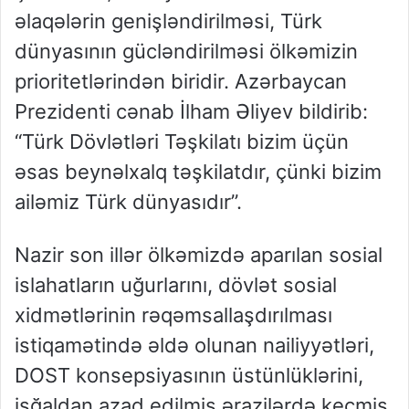
əlaqələrin genişləndirilməsi, Türk
dünyasının gücləndirilməsi ölkəmizin
prioritetlərindən biridir. Azərbaycan
Prezidenti cənab İlham Əliyev bildirib:
“Türk Dövlətləri Təşkilatı bizim üçün
əsas beynəlxalq təşkilatdır, çünki bizim
ailəmiz Türk dünyasıdır”.
Nazir son illər ölkəmizdə aparılan sosial
islahatların uğurlarını, dövlət sosial
xidmətlərinin rəqəmsallaşdırılması
istiqamətində əldə olunan nailiyyətləri,
DOST konsepsiyasının üstünlüklərini,
işğaldan azad edilmiş ərazilərdə keçmiş