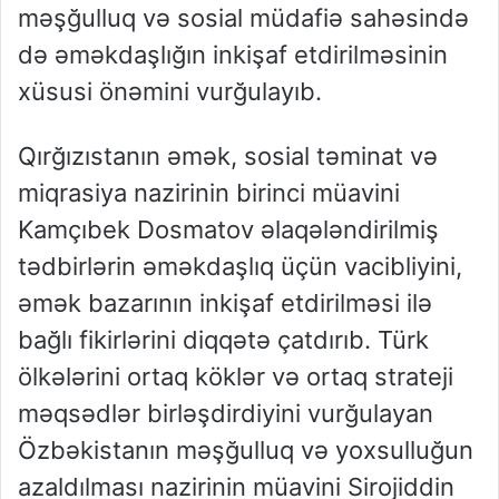
məşğulluq və sosial müdafiə sahəsində
də əməkdaşlığın inkişaf etdirilməsinin
xüsusi önəmini vurğulayıb.
Qırğızıstanın əmək, sosial təminat və
miqrasiya nazirinin birinci müavini
Kamçıbek Dosmatov əlaqələndirilmiş
tədbirlərin əməkdaşlıq üçün vacibliyini,
əmək bazarının inkişaf etdirilməsi ilə
bağlı fikirlərini diqqətə çatdırıb. Türk
ölkələrini ortaq köklər və ortaq strateji
məqsədlər birləşdirdiyini vurğulayan
Özbəkistanın məşğulluq və yoxsulluğun
azaldılması nazirinin müavini Sirojiddin