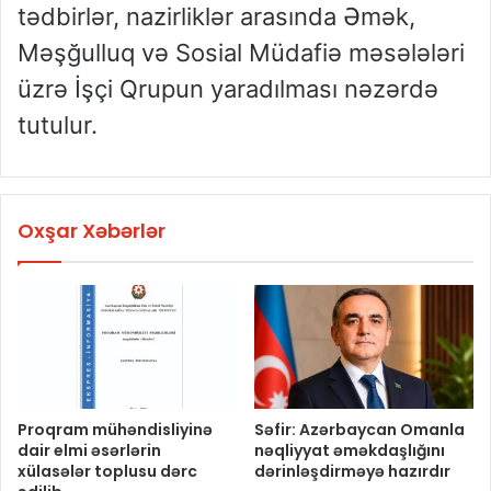
tədbirlər, nazirliklər arasında Əmək,
Məşğulluq və Sosial Müdafiə məsələləri
üzrə İşçi Qrupun yaradılması nəzərdə
tutulur.
Oxşar Xəbərlər
Proqram mühəndisliyinə
Səfir: Azərbaycan Omanla
dair elmi əsərlərin
nəqliyyat əməkdaşlığını
xülasələr toplusu dərc
dərinləşdirməyə hazırdır