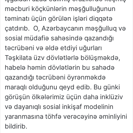
məcburi köçkünlərin məşğulluğunun
təminatı üçün görülən işləri diqqətə
çatdırıb. O, Azərbaycanın məşğulluq və
sosial müdafiə sahəsində qazandığı
təcrübəni və əldə etdiyi uğurları
Təşkilata üzv dövlətlərlə bölüşməkdə,
habelə həmin dövlətlərin bu sahədə
qazandığı təcrübəni öyrənməkdə
maraqlı olduğunu qeyd edib. Bu günki
görüşün ölkələrimiz üçün daha inklüziv
və dayanıqlı sosial inkişaf modelinin
yaranmasına töhfə verəcəyinə əminliyini
bildirib.