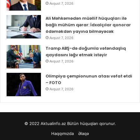
Avqust 7, 2026
Ali Məhkəmədən müəllif hüquqları ilə
bağlı mühüm qərar: İdxalçılar qonorar
ödəməkdən yayına bilməyəcək
Avqust 7, 2026
Tramp ABŞ-də doğumla vətəndaşlıq
qaydasını ləğv etmək istəyir
Avqust 7, 2026
Olimpiya çempionunun atası vəfat etdi
– FOTO
Avqust 7, 2026
© 2022
Aktualinfo.az
Bütün hüquqları qorunur.
Haqqımızda
Əlaqə