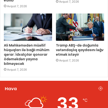
edilib
Avqust 7, 2026
Avqust 7, 2026
Ali Məhkəmədən müəllif
Tramp ABŞ-də doğumla
hüquqları ilə bağlı mühüm
vətəndaşlıq qaydasını ləğv
qərar: İdxalçılar qonorar
etmək istəyir
ödəməkdən yayına
Avqust 7, 2026
bilməyəcək
Avqust 7, 2026
Hava
33
℃