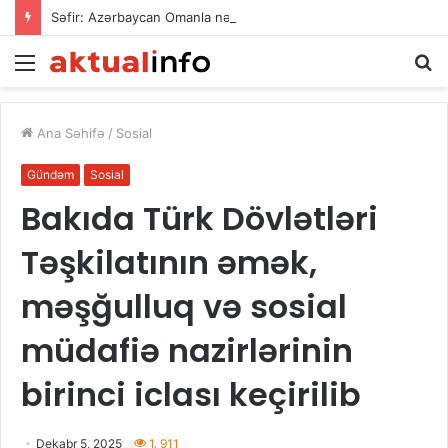
Səfir: Azərbaycan Omanla nəqliyyat əməkdaşlığını dərinləşdirməyə hazırdır
Menu
A
Ana Səhifə
/
Sosial
Gündəm
Sosial
Bakıda Türk Dövlətləri
Təşkilatının əmək,
məşğulluq və sosial
müdafiə nazirlərinin
birinci iclası keçirilib
Dekabr 5, 2025
1. 911