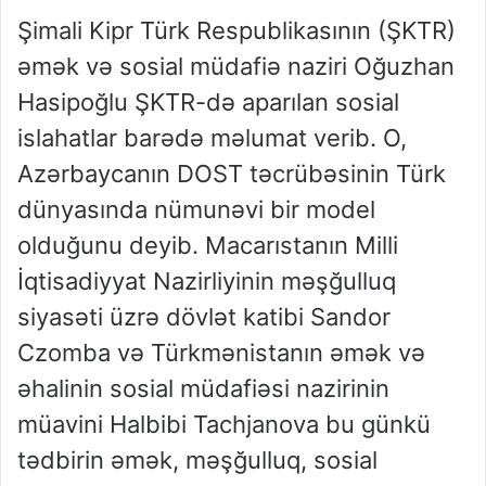
Şimali Kipr Türk Respublikasının (ŞKTR)
əmək və sosial müdafiə naziri Oğuzhan
Hasipoğlu ŞKTR-də aparılan sosial
islahatlar barədə məlumat verib. O,
Azərbaycanın DOST təcrübəsinin Türk
dünyasında nümunəvi bir model
olduğunu deyib. Macarıstanın Milli
İqtisadiyyat Nazirliyinin məşğulluq
siyasəti üzrə dövlət katibi Sandor
Czomba və Türkmənistanın əmək və
əhalinin sosial müdafiəsi nazirinin
müavini Halbibi Tachjanova bu günkü
tədbirin əmək, məşğulluq, sosial