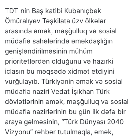
TDT-nin Baş katibi Kubanıçbek
Ömüralıyev Təşkilata üzv ölkələr
arasında əmək, məşğulluq və sosial
müdafiə sahələrində əməkdaşlığın
genişləndirilməsinin mühüm
prioritetlərdən olduğunu və hazırki
iclasın bu məqsədə xidmət etdiyini
vurğulayıb. Türkiyənin əmək və sosial
müdafiə naziri Vedat İşıkhan Türk
dövlətlərinin əmək, məşğulluq və sosial
müdafiə nazirlərinin bu gün ilk dəfə bir
araya gəlməsinin, “Türk Dünyası 2040
Vizyonu” rəhbər tutulmaqla, əmək,