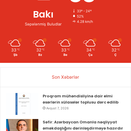
Bakı
33º - 24º
52%
4.28 km/h
Səpələnmiş Buludlar
33
32
33
34
32
℃
℃
℃
℃
℃
Şb
Bz
Be
Ça
Ç
Son Xəbərlər
Proqram mühəndisliyinə dair elmi
əsərlərin xülasələr toplusu dərc edilib
Avqust 7, 2026
Səfir: Azərbaycan Omanla nəqliyyat
əməkdaşlığını dərinləşdirməyə hazırdır