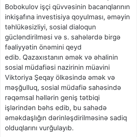
Bobokulov işçi qüvvəsinin bacarıqlarının
inkişafına investisiya qoyulması, əməyin
təhlükəsizliyi, sosial dialoqun
gücləndirilməsi və s. sahələrdə birgə
fəaliyyətin önəmini qeyd
edib. Qazaxıstanın əmək və əhalinin
sosial müdafiəsi nazirinin müavini
Viktoriya Şeqay ölkəsində əmək və
məşğulluq, sosial müdafiə sahəsində
rəqəmsal həllərin geniş tətbiqi
işlərindən bəhs edib, bu sahədə
əməkdaşlığın dərinləşdirilməsinə sadiq
olduqlarını vurğulayıb.