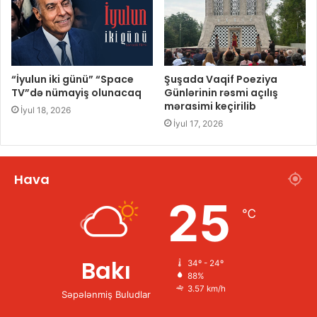
“İyulun iki günü” “Space
Şuşada Vaqif Poeziya
TV”də nümayiş olunacaq
Günlərinin rəsmi açılış
mərasimi keçirilib
İyul 18, 2026
İyul 17, 2026
Hava
25
℃
Bakı
34º - 24º
88%
3.57 km/h
Səpələnmiş Buludlar