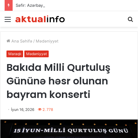
Səfir: Azərbaycan Omanla nəqliyyat əməkdaşlığını dərinləşdirməyə hazırdır
Menu
A
Ana Səhifə
/
Mədəniyyət
Maraqlı
Mədəniyyət
Bakıda Milli Qurtuluş
Gününə həsr olunan
bayram konserti
İyun 16, 2026
2. 778