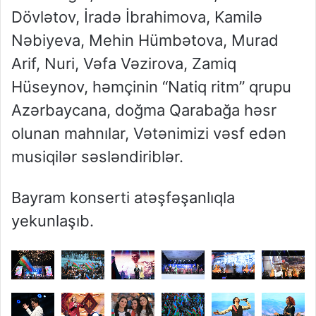
Dövlətov, İradə İbrahimova, Kamilə
Nəbiyeva, Mehin Hümbətova, Murad
Arif, Nuri, Vəfa Vəzirova, Zamiq
Hüseynov, həmçinin “Natiq ritm” qrupu
Azərbaycana, doğma Qarabağa həsr
olunan mahnılar, Vətənimizi vəsf edən
musiqilər səsləndiriblər.
Bayram konserti atəşfəşanlıqla
yekunlaşıb.