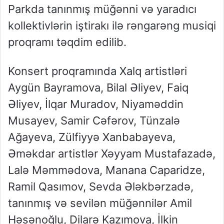
Parkda tanınmış müğənni və yaradıcı
kollektivlərin iştirakı ilə rəngarəng musiqi
proqramı təqdim edilib.
Konsert proqramında Xalq artistləri
Aygün Bayramova, Bilal Əliyev, Faiq
Əliyev, İlqar Muradov, Niyaməddin
Musayev, Samir Cəfərov, Tünzalə
Ağayeva, Zülfiyyə Xanbabayeva,
Əməkdar artistlər Xəyyam Mustafazadə,
Lalə Məmmədova, Manana Caparidze,
Ramil Qasımov, Sevda Ələkbərzadə,
tanınmış və sevilən müğənnilər Amil
Həsənoğlu, Dilarə Kazımova, İlkin