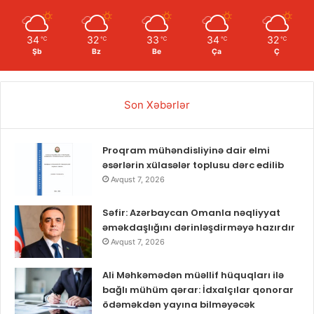
34
32
33
34
32
℃
℃
℃
℃
℃
Şb
Bz
Be
Ça
Ç
Son Xəbərlər
Proqram mühəndisliyinə dair elmi
əsərlərin xülasələr toplusu dərc edilib
Avqust 7, 2026
Səfir: Azərbaycan Omanla nəqliyyat
əməkdaşlığını dərinləşdirməyə hazırdır
Avqust 7, 2026
Ali Məhkəmədən müəllif hüquqları ilə
bağlı mühüm qərar: İdxalçılar qonorar
ödəməkdən yayına bilməyəcək