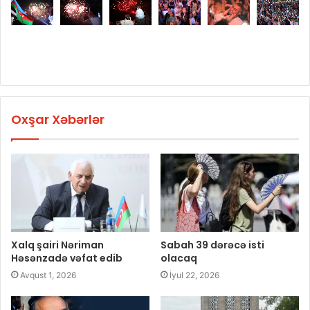
Oxşar Xəbərlər
Xalq şairi Nəriman
Sabah 39 dərəcə isti
Həsənzadə vəfat edib
olacaq
Avqust 1, 2026
İyul 22, 2026