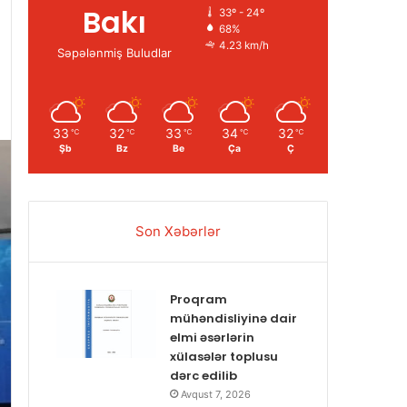
Bakı
33º - 24º
68%
4.23 km/h
Səpələnmiş Buludlar
33
32
33
34
32
℃
℃
℃
℃
℃
Şb
Bz
Be
Ça
Ç
Son Xəbərlər
Proqram
mühəndisliyinə dair
elmi əsərlərin
xülasələr toplusu
dərc edilib
Avqust 7, 2026