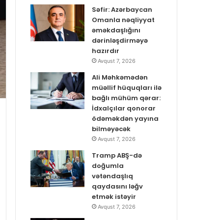
Səfir: Azərbaycan
Omanla nəqliyyat
əməkdaşlığını
dərinləşdirməyə
hazırdır
Avqust 7, 2026
Ali Məhkəmədən
müəllif hüquqları ilə
bağlı mühüm qərar:
İdxalçılar qonorar
ödəməkdən yayına
bilməyəcək
Avqust 7, 2026
Tramp ABŞ-də
doğumla
vətəndaşlıq
qaydasını ləğv
etmək istəyir
Avqust 7, 2026