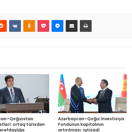
Reddit
VKontakte
Odnoklassniki
Pocket
Messenger
Email ilə paylaş
Print
an–Qırğızıstan
Azərbaycan–Qırğız İnvestisiya
tləri: ortaq tarixdən
Fondunun kapitalının
tərəfdaşlığa
artırılması: iqtisadi