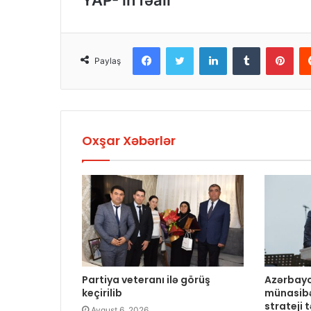
YAP- ın fəalı
Facebook
Twitter
LinkedIn
Tumblr
Pinterest
Paylaş
Oxşar Xəbərlər
Partiya veteranı ilə görüş
Azərbayc
keçirilib
münasibə
strateji 
Avqust 6, 2026