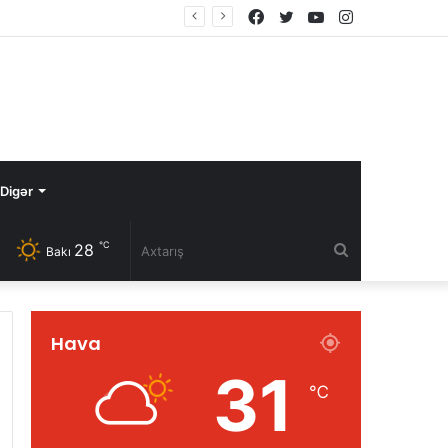
Facebook
Twitter
YouTube
Instagram
Digər
℃
28
Axtarış
Bakı
Hava
31
℃