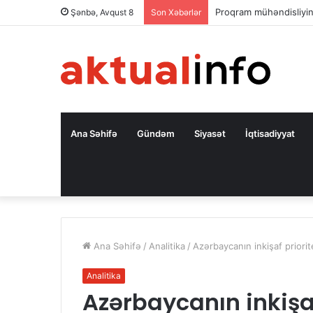
Səfir: Azərbaycan Oman
Şənbə, Avqust 8
Son Xəbərlər
Ana Səhifə
Gündəm
Siyasət
İqtisadiyyat
Ana Səhifə
/
Analitika
/
Azərbaycanın inkişaf priorit
Analitika
Azərbaycanın inkişaf