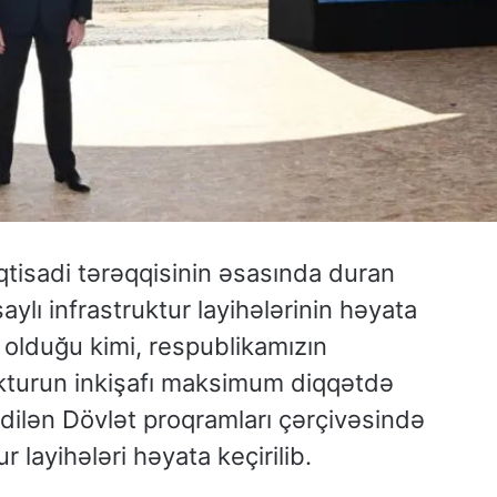
tisadi tərəqqisinin əsasında duran
ylı infrastruktur layihələrinin həyata
 olduğu kimi, respublikamızın
rukturun inkişafı maksimum diqqətdə
 edilən Dövlət proqramları çərçivəsində
r layihələri həyata keçirilib.