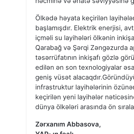
həcminə və əhatə səviyyəsinə g
Ölkədə həyata keçirilən layihələ
başlamışdır. Elektrik enerjisi, av
içməli su layihələri ölkənin inkiş
Qarabağ və Şərqi Zəngəzurda ap
təsərrüfatının inkişafı gözlə gö
edilən ən son texnologiyalar əsas
geniş vüsət alacaqdır.Göründüy
infrastruktur layihələrinin özün
keçirilən yeni layihələr nəticəsi
dünya ölkələri arasında ön sıralar
Zərxanım Abbasova,