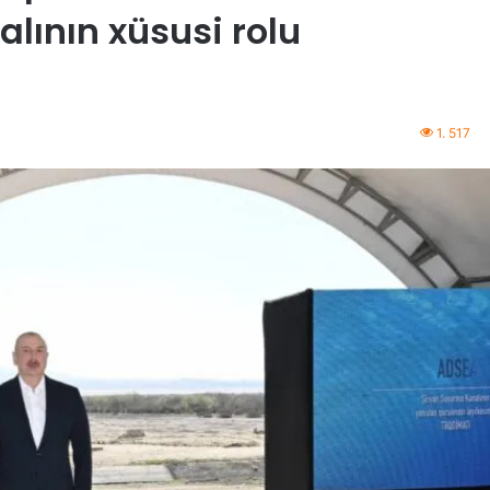
lının xüsusi rolu
1. 517