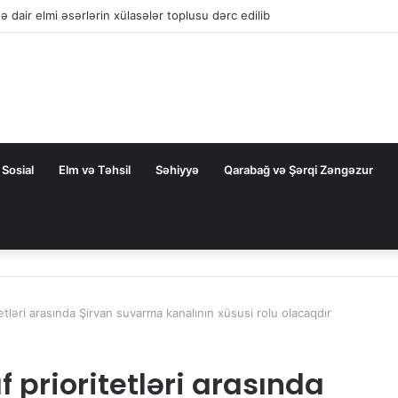
la nəqliyyat əməkdaşlığını dərinləşdirməyə hazırdır
Sosial
Elm və Təhsil
Səhiyyə
Qarabağ və Şərqi Zəngəzur
etləri arasında Şirvan suvarma kanalının xüsusi rolu olacaqdır
 prioritetləri arasında