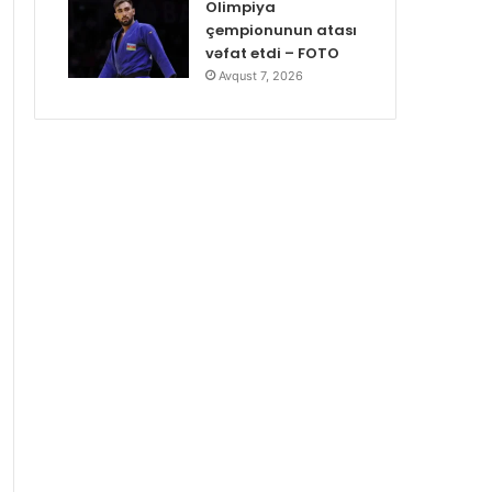
Olimpiya
çempionunun atası
vəfat etdi – FOTO
Avqust 7, 2026