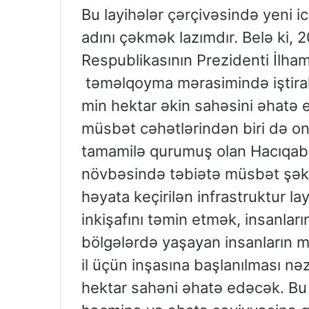
Bu layihələr çərçivəsində yeni i
adını çəkmək lazımdır. Belə ki, 
Respublikasının Prezidenti İlha
təməlqoyma mərasimində iştirak
min hektar əkin sahəsini əhatə 
müsbət cəhətlərindən biri də onu
tamamilə qurumuş olan Hacıqabul
növbəsində təbiətə müsbət şək
həyata keçirilən infrastruktur la
inkişafını təmin etmək, insanları
bölgələrdə yaşayan insanların m
il üçün inşasına başlanılması nə
hektar sahəni əhatə edəcək. Bu 