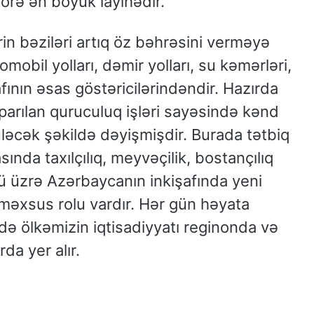
örə ən böyük layihədir.
rin bəziləri artıq öz bəhrəsini verməyə
tomobil yolları, dəmir yolları, su kəmərləri,
afının əsas göstəricilərindəndir. Hazırda
arılan quruculuq işləri sayəsində kənd
rüləcək şəkildə dəyişmişdir. Burada tətbiq
ında taxılçılıq, meyvəçilik, bostançılıq
ü üzrə Azərbaycanın inkişafında yeni
əməxsus rolu vardır. Hər gün həyata
ndə ölkəmizin iqtisadiyyatı reginonda və
da yer alır.