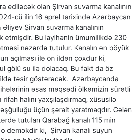
cra ediləcək olan Şirvan suvarma kanalının
2024-cü ilin 16 aprel tarixində Azərbaycan
m Əliyev Şirvan suvarma kanalının
 etmişdir. Bu layihənin ümumilikdə 230
etməsi nəzərdə tutulur. Kanalın ən böyük
n açılması ilə on ildən çoxdur ki,
 gölü su ilə dolacaq. Bu fakt da öz
ildə təsir göstərəcək. Azərbaycanda
yihələrinin əsas məqsədi ölkəmizin sürətli
n rifah halını yaxşılaşdırmaq, xüsusilə
əşğulluğu üçün şərait yaratmaqdır. Gələn
zərdə tutulan Qarabağ kanalı 115 min
o deməkdir ki, Şirvan kanalı suyun