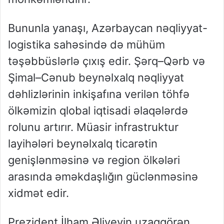
Bununla yanaşı, Azərbaycan nəqliyyat-
logistika sahəsində də mühüm
təşəbbüslərlə çıxış edir. Şərq–Qərb və
Şimal–Cənub beynəlxalq nəqliyyat
dəhlizlərinin inkişafına verilən töhfə
ölkəmizin qlobal iqtisadi əlaqələrdə
rolunu artırır. Müasir infrastruktur
layihələri beynəlxalq ticarətin
genişlənməsinə və region ölkələri
arasında əməkdaşlığın güclənməsinə
xidmət edir.
Prezident İlham Əliyevin uzaqgörən