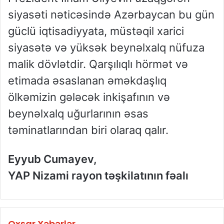
siyasəti nəticəsində Azərbaycan bu gün
güclü iqtisadiyyata, müstəqil xarici
siyasətə və yüksək beynəlxalq nüfuza
malik dövlətdir. Qarşılıqlı hörmət və
etimada əsaslanan əməkdaşlıq
ölkəmizin gələcək inkişafının və
beynəlxalq uğurlarının əsas
təminatlarından biri olaraq qalır.
Eyyub Cumayev,
YAP Nizami rayon təşkilatının fəalı
Oxşar Xəbərlər