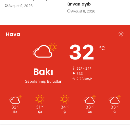
ünvanlayıb
Avqust 9, 2026
Avqust 8, 2026
Hava
32
℃
Bakı
32º - 24º
53%
2.73 km/h
Səpələnmiş Buludlar
32
31
34
33
33
℃
℃
℃
℃
℃
Be
Ça
Ç
Ca
C