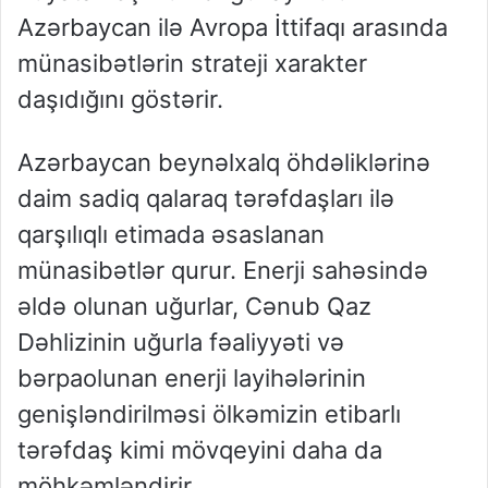
Azərbaycan ilə Avropa İttifaqı arasında
münasibətlərin strateji xarakter
daşıdığını göstərir.
Azərbaycan beynəlxalq öhdəliklərinə
daim sadiq qalaraq tərəfdaşları ilə
qarşılıqlı etimada əsaslanan
münasibətlər qurur. Enerji sahəsində
əldə olunan uğurlar, Cənub Qaz
Dəhlizinin uğurla fəaliyyəti və
bərpaolunan enerji layihələrinin
genişləndirilməsi ölkəmizin etibarlı
tərəfdaş kimi mövqeyini daha da
möhkəmləndirir.