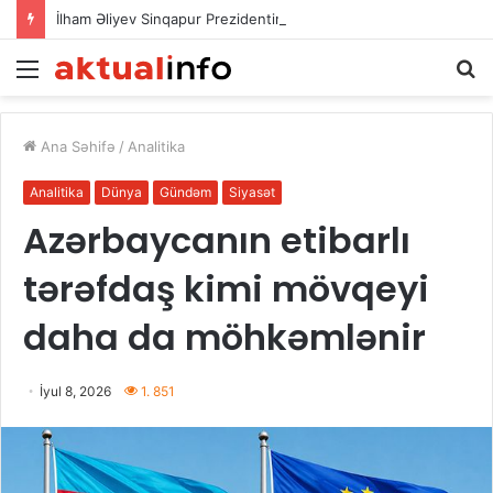
İlham Əliyev Sinqapur Prezidentini təbrik etdi
Menu
A
Ana Səhifə
/
Analitika
Analitika
Dünya
Gündəm
Siyasət
Azərbaycanın etibarlı
tərəfdaş kimi mövqeyi
daha da möhkəmlənir
İyul 8, 2026
1. 851