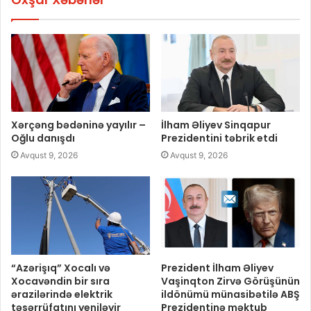
Xərçəng bədəninə yayılır –
İlham Əliyev Sinqapur
Oğlu danışdı
Prezidentini təbrik etdi
Avqust 9, 2026
Avqust 9, 2026
“Azərişıq” Xocalı və
Prezident İlham Əliyev
Xocavəndin bir sıra
Vaşinqton Zirvə Görüşünün
ərazilərində elektrik
ildönümü münasibətilə ABŞ
təsərrüfatını yeniləyir
Prezidentinə məktub