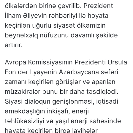
ölkələrdən birinə çevrilib. Prezident
İlham Əliyevin rəhbərliyi ilə həyata
keçirilən uğurlu siyasət ölkəmizin
beynəlxalq nüfuzunu davamlı şəkildə
artırır.
Avropa Komissiyasının Prezidenti Ursula
Fon der Lyayenin Azərbaycana səfəri
zamanı keçirilən görüşlər və aparılan
müzakirələr bunu bir daha təsdiqlədi.
Siyasi dialoqun genişlənməsi, iqtisadi
əməkdaşlığın inkişafı, enerji
təhlükəsizliyi və yaşıl enerji sahəsində
həyata keçirilən birgə layihələr