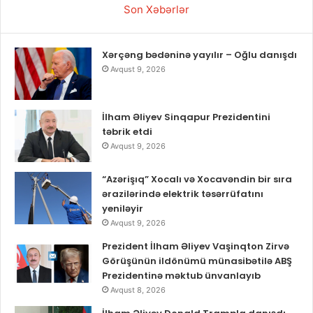
Son Xəbərlər
Xərçəng bədəninə yayılır – Oğlu danışdı
Avqust 9, 2026
İlham Əliyev Sinqapur Prezidentini
təbrik etdi
Avqust 9, 2026
“Azərişıq” Xocalı və Xocavəndin bir sıra
ərazilərində elektrik təsərrüfatını
yeniləyir
Avqust 9, 2026
Prezident İlham Əliyev Vaşinqton Zirvə
Görüşünün ildönümü münasibətilə ABŞ
Prezidentinə məktub ünvanlayıb
Avqust 8, 2026