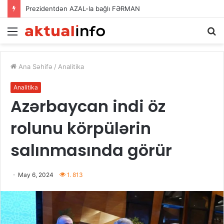
Prezidentdən AZAL-la bağlı FƏRMAN
Menu
A
Ana Səhifə
/
Analitika
Analitika
Azərbaycan indi öz
rolunu körpülərin
salınmasında görür
May 6, 2024
1. 813