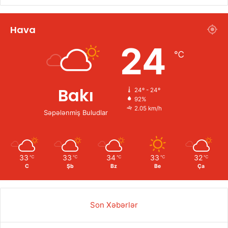
Hava
24
℃
Bakı
24º - 24º
92%
2.05 km/h
Səpələnmiş Buludlar
33
33
34
33
32
℃
℃
℃
℃
℃
C
Şb
Bz
Be
Ça
Son Xəbərlər