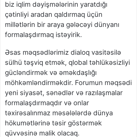
biz iqlim dəyişmələrinin yaratdığı
çətinliyi aradan qaldırmaq üçün
millətlərin bir araya gələcəyi dünyanı
formalaşdırmaq istəyirik.
Əsas məqsədlərimiz dialoq vasitəsilə
sülhü təşviq etmək, qlobal təhlükəsizliyi
gücləndirmək və əməkdaşlığı
möhkəmləndirməkdir. Forumun məqsədi
yeni siyasət, sənədlər və razılaşmalar
formalaşdırmaqdır və onlar
təxirəsalınmaz məsələlərdə dünya
hökumətlərinə təsir göstərmək
qüvvəsinə malik olacaq.