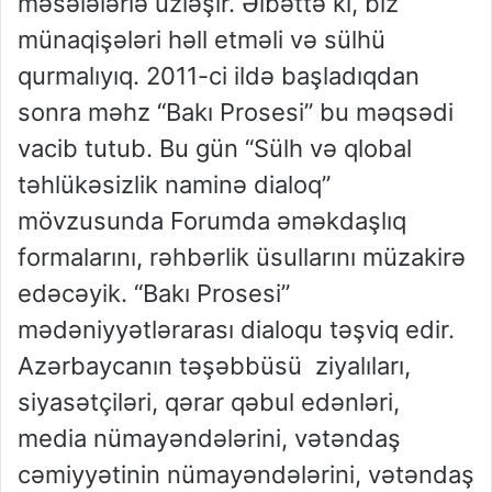
məsələlərlə üzləşir. Əlbəttə ki, biz
münaqişələri həll etməli və sülhü
qurmalıyıq. 2011-ci ildə başladıqdan
sonra məhz “Bakı Prosesi” bu məqsədi
vacib tutub. Bu gün “Sülh və qlobal
təhlükəsizlik naminə dialoq”
mövzusunda Forumda əməkdaşlıq
formalarını, rəhbərlik üsullarını müzakirə
edəcəyik. “Bakı Prosesi”
mədəniyyətlərarası dialoqu təşviq edir.
Azərbaycanın təşəbbüsü ziyalıları,
siyasətçiləri, qərar qəbul edənləri,
media nümayəndələrini, vətəndaş
cəmiyyətinin nümayəndələrini, vətəndaş