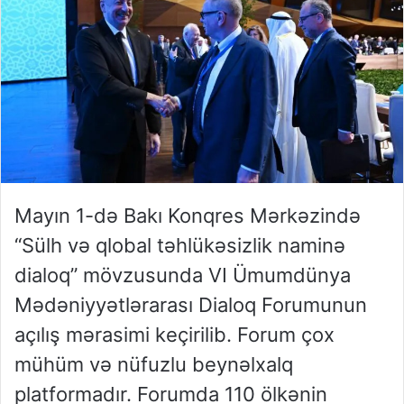
Mayın 1-də Bakı Konqres Mərkəzində
“Sülh və qlobal təhlükəsizlik naminə
dialoq” mövzusunda VI Ümumdünya
Mədəniyyətlərarası Dialoq Forumunun
açılış mərasimi keçirilib. Forum çox
mühüm və nüfuzlu beynəlxalq
platformadır. Forumda 110 ölkənin