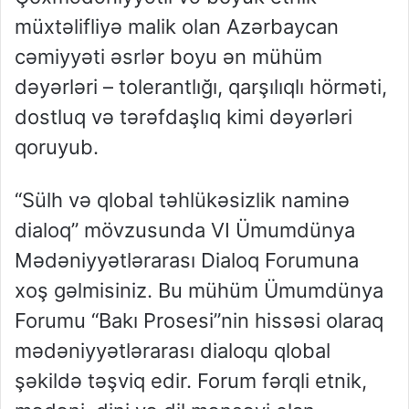
müxtəlifliyə malik olan Azərbaycan
cəmiyyəti əsrlər boyu ən mühüm
dəyərləri – tolerantlığı, qarşılıqlı hörməti,
dostluq və tərəfdaşlıq kimi dəyərləri
qoruyub.
“Sülh və qlobal təhlükəsizlik naminə
dialoq” mövzusunda VI Ümumdünya
Mədəniyyətlərarası Dialoq Forumuna
xoş gəlmisiniz. Bu mühüm Ümumdünya
Forumu “Bakı Prosesi”nin hissəsi olaraq
mədəniyyətlərarası dialoqu qlobal
şəkildə təşviq edir. Forum fərqli etnik,