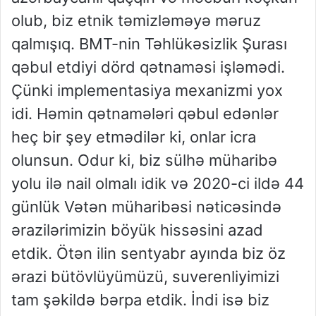
olub, biz etnik təmizləməyə məruz
qalmışıq. BMT-nin Təhlükəsizlik Şurası
qəbul etdiyi dörd qətnaməsi işləmədi.
Çünki implementasiya mexanizmi yox
idi. Həmin qətnamələri qəbul edənlər
heç bir şey etmədilər ki, onlar icra
olunsun. Odur ki, biz sülhə müharibə
yolu ilə nail olmalı idik və 2020-ci ildə 44
günlük Vətən müharibəsi nəticəsində
ərazilərimizin böyük hissəsini azad
etdik. Ötən ilin sentyabr ayında biz öz
ərazi bütövlüyümüzü, suverenliyimizi
tam şəkildə bərpa etdik. İndi isə biz