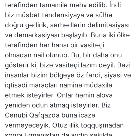
tərəfindən tamamilə məhv edilib. İndi
biz müsbət tendensiyaya və sülhə
doğru gedirik, sərhədlərin delimitasiyası
və demarkasiyası başlayıb. Buna iki ölkə
tərəfindən hər hansı bir vasitəçi
olmadan nail olunub. Bu, bir daha onu
göstərir ki, bizə vasitəçi lazım deyil. Bəzi
insanlar bizim bölgəyə öz fərdi, siyasi və
iqtisadi maraqları naminə müdaxilə
etmək istəyirlər. Onlar həmin alova
yenidən odun atmaq istəyirlər. Biz
Cənubi Qafqazda buna icazə
verməyəcəyik. Otuz illik toqquşmadan
sonra Ermənistan da aydın şəkildə