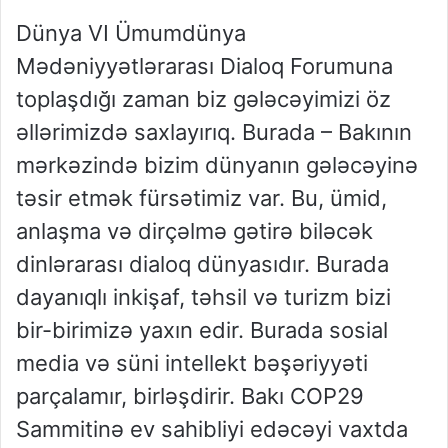
Dünya VI Ümumdünya
Mədəniyyətlərarası Dialoq Forumuna
toplaşdığı zaman biz gələcəyimizi öz
əllərimizdə saxlayırıq. Burada – Bakının
mərkəzində bizim dünyanın gələcəyinə
təsir etmək fürsətimiz var. Bu, ümid,
anlaşma və dirçəlmə gətirə biləcək
dinlərarası dialoq dünyasıdır. Burada
dayanıqlı inkişaf, təhsil və turizm bizi
bir-birimizə yaxın edir. Burada sosial
media və süni intellekt bəşəriyyəti
parçalamır, birləşdirir. Bakı COP29
Sammitinə ev sahibliyi edəcəyi vaxtda