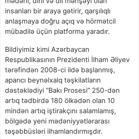
mədəni, dini və dil mənşəyi olan
insanları bir araya gətirir, qarşılıqlı
anlaşmaya doğru açıq və hörmətcil
mübadilə üçün platforma yaradır.
Bildiyimiz kimi Azərbaycan
Respublikasının Prezidenti İlham Əliyev
tərəfindən 2008-ci ildə başlanmış,
aparıcı beynəlxalq təşkilatların
dəstəklədiyi “Bakı Prosesi” 250-dən
artıq tədbirdə 180 ölkədən olan 10
mindən artıq iştirakçını salamlamış,
bölgədə yeni mədəniyyətlərarası
təşəbbüsləri ilhamlandırmışdır.