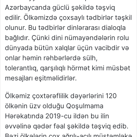
Azərbaycanda güclü şəkildə təşviq
edilir. Ölkəmizdə çoxsaylı tədbirlər təşkil
olunur. Bu tədbirlər dinlərarası dialoqla
bağlıdır. Çünki dini nümayəndələrin rolu
dünyada bütün xalqlar üçün vacibdir və
onlar həmin rəhbərlərdə sülh,
tolerantlıq, qarşılıqlı hörmət kimi müsbət
mesajları eşitməlidirlər.
Ölkəmiz çoxtərəflilik dəyərlərini 120
ölkənin üzv olduğu Qoşulmama
Hərəkatında 2019-cu ildən bu ilin
əvvəlinə qədər fəal şəkildə təşviq edib.
Bəzi ölkələrin çox ağrılı-acılı müstəmləkə