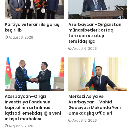
Partiya veteranı ilə görüş
Azərbaycan–Qırğızıstan
keçirilib
münasibətləri: ortaq
tarixdən strateji
Avqust 6, 2026
tərəfdaşlığa
Avqust 6, 2026
Azərbaycan–Qırğız
Mərkəzi Asiya və
İnvestisiya Fondunun
Azərbaycan – Vahid
kapitalının artırılması:
Geosiyasi Məkanda Yeni
iqtisadi əməkdaşlığın yeni
Əməkdaşlıq Üfüqləri
inkişaf mərhələsi
Avqust 5, 2026
Avqust 5, 2026