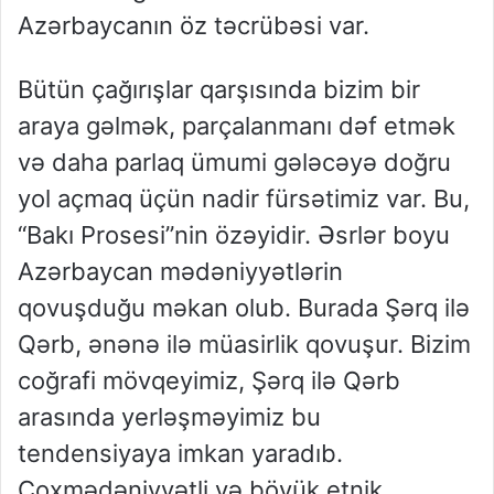
Azərbaycanın öz təcrübəsi var.
Bütün çağırışlar qarşısında bizim bir
araya gəlmək, parçalanmanı dəf etmək
və daha parlaq ümumi gələcəyə doğru
yol açmaq üçün nadir fürsətimiz var. Bu,
“Bakı Prosesi”nin özəyidir. Əsrlər boyu
Azərbaycan mədəniyyətlərin
qovuşduğu məkan olub. Burada Şərq ilə
Qərb, ənənə ilə müasirlik qovuşur. Bizim
coğrafi mövqeyimiz, Şərq ilə Qərb
arasında yerləşməyimiz bu
tendensiyaya imkan yaradıb.
Çoxmədəniyyətli və böyük etnik