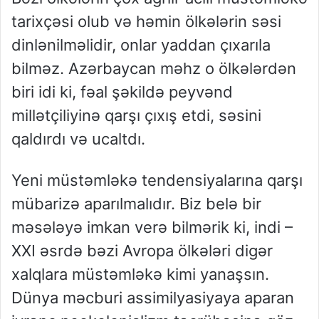
tarixçəsi olub və həmin ölkələrin səsi
dinlənilməlidir, onlar yaddan çıxarıla
bilməz. Azərbaycan məhz o ölkələrdən
biri idi ki, fəal şəkildə peyvənd
millətçiliyinə qarşı çıxış etdi, səsini
qaldırdı və ucaltdı.
Yeni müstəmləkə tendensiyalarına qarşı
mübarizə aparılmalıdır. Biz belə bir
məsələyə imkan verə bilmərik ki, indi –
XXI əsrdə bəzi Avropa ölkələri digər
xalqlara müstəmləkə kimi yanaşsın.
Dünya məcburi assimilyasiyaya aparan