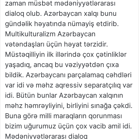
zaman müsbət mədəniyyətlərarası
dialoq olub. Azərbaycan xalqı bunu
gündəlik həyatında nümayiş etdirib.
Multikulturalizm Azərbaycan
vətəndaşları üçün həyat tərzidir.
Müstəqilliyin ilk illərində çox çətinliklər
yaşadıq, ancaq bu vəziyyətdən çıxa
bildik. Azərbaycanı parçalamaq cəhdləri
var idi və məhz aqressiv separatçılıq var
idi. Bütün bunlar Azərbaycan xalqının
məhz həmrəyliyini, birliyini sınağa çəkdi.
Buna görə milli maraqların qorunması
bizim uğurumuz üçün çox vacib amil idi.
Mədəniyyətlərarası dialoq