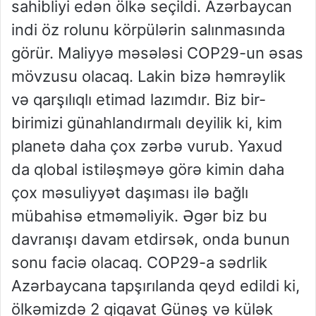
sahibliyi edən ölkə seçildi. Azərbaycan
indi öz rolunu körpülərin salınmasında
görür. Maliyyə məsələsi COP29-un əsas
mövzusu olacaq. Lakin bizə həmrəylik
və qarşılıqlı etimad lazımdır. Biz bir-
birimizi günahlandırmalı deyilik ki, kim
planetə daha çox zərbə vurub. Yaxud
da qlobal istiləşməyə görə kimin daha
çox məsuliyyət daşıması ilə bağlı
mübahisə etməməliyik. Əgər biz bu
davranışı davam etdirsək, onda bunun
sonu faciə olacaq. COP29-a sədrlik
Azərbaycana tapşırılanda qeyd edildi ki,
ölkəmizdə 2 qiqavat Günəş və külək