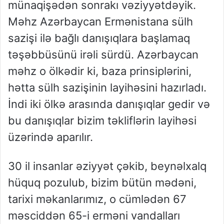
münaqişədən sonrakı vəziyyətdəyik.
Məhz Azərbaycan Ermənistana sülh
sazişi ilə bağlı danışıqlara başlamaq
təşəbbüsünü irəli sürdü. Azərbaycan
məhz o ölkədir ki, baza prinsiplərini,
hətta sülh sazişinin layihəsini hazırladı.
İndi iki ölkə arasında danışıqlar gedir və
bu danışıqlar bizim təkliflərin layihəsi
üzərində aparılır.
30 il insanlar əziyyət çəkib, beynəlxalq
hüquq pozulub, bizim bütün mədəni,
tarixi məkanlarımız, o cümlədən 67
məsciddən 65-i erməni vandalları