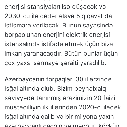
enerjisi stansiyaları işə düşəcək və
2030-cu ilə qədər əlavə 5 qiqavat da
istismara veriləcək. Bunun sayəsində
bərpaolunan enerjini elektrik enerjisi
istehsalında istifadə etmək üçün bizə
imkan yaranacaqdır. Bütün bunlar üçün
çox yaxşı sərmayə şəraiti yaradılıb.
Azərbaycanın torpaqları 30 il ərzində
işğal altında olub. Bizim beynəlxalq
səviyyədə tanınmış ərazimizin 20 faizi
müstəqilliyin ilk illərindən 2020-ci ilədək
işğal altında qalıb və bir milyona yaxın
azərbaycanlı qaçqın və məcburi köçkün