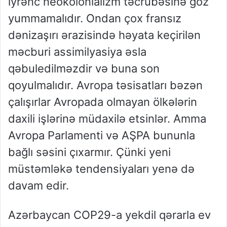
iyrənc neokolonializm təcrübəsinə göz
yummamalıdır. Ondan çox fransız
dənizaşırı ərazisində həyata keçirilən
məcburi assimilyasiya əsla
qəbuledilməzdir və buna son
qoyulmalıdır. Avropa təsisatları bəzən
çalışırlar Avropada olmayan ölkələrin
daxili işlərinə müdaxilə etsinlər. Amma
Avropa Parlamenti və AŞPA bununla
bağlı səsini çıxarmır. Çünki yeni
müstəmləkə tendensiyaları yenə də
davam edir.
Azərbaycan COP29-a yekdil qərarla ev