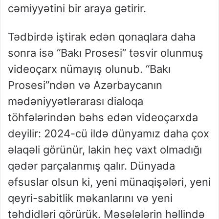
cəmiyyətini bir araya gətirir.
Tədbirdə iştirak edən qonaqlara daha
sonra isə “Bakı Prosesi” təsvir olunmuş
videoçarx nümayış olunub. “Bakı
Prosesi”ndən və Azərbaycanın
mədəniyyətlərarası dialoqa
töhfələrindən bəhs edən videoçarxda
deyilir: 2024-cü ildə dünyamız daha çox
əlaqəli görünür, lakin heç vaxt olmadığı
qədər parçalanmış qalır. Dünyada
əfsuslar olsun ki, yeni münaqişələri, yeni
qeyri-sabitlik məkanlarını və yeni
təhdidləri görürük. Məsələlərin həllində