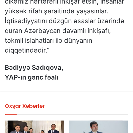
ölkəmiz hərtərəfli inkişaf etsin, insanlar
yüksək rifah şəraitində yaşasınlar.
İqtisadiyyatını düzgün əsaslar üzərində
quran Azərbaycan davamlı inkişafı,
təkmil islahatları ilə dünyanın
diqqətindədir.”
B
ə
diyy
ə
Sad
ı
qova
,
YAP-ın gənc fəalı
Oxşar Xəbərlər