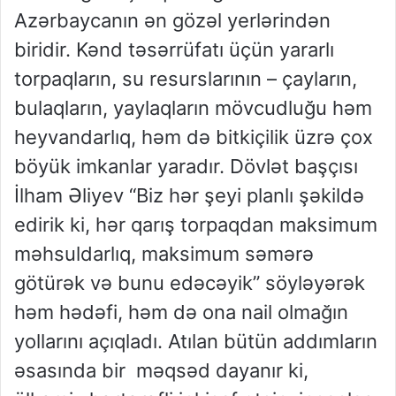
Azərbaycanın ən gözəl yerlərindən
biridir. Kənd təsərrüfatı üçün yararlı
torpaqların, su resurslarının – çayların,
bulaqların, yaylaqların mövcudluğu həm
heyvandarlıq, həm də bitkiçilik üzrə çox
böyük imkanlar yaradır. Dövlət başçısı
İlham Əliyev “Biz hər şeyi planlı şəkildə
edirik ki, hər qarış torpaqdan maksimum
məhsuldarlıq, maksimum səmərə
götürək və bunu edəcəyik” söyləyərək
həm hədəfi, həm də ona nail olmağın
yollarını açıqladı. Atılan bütün addımların
əsasında bir məqsəd dayanır ki,