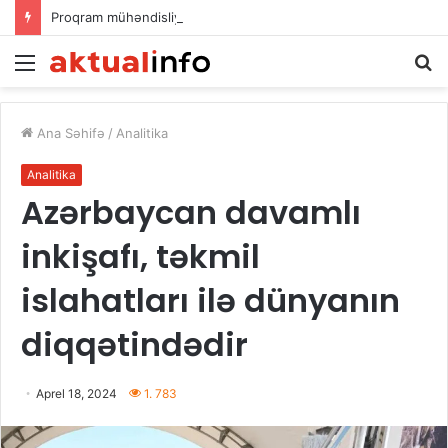
Proqram mühəndisliyinə dair elmi əsərlərin xülasələr toplusu dərc edilib
Menu
A
Ana Səhifə
/
Analitika
Analitika
Azərbaycan davamlı
inkişafı, təkmil
islahatları ilə dünyanın
diqqətindədir
Aprel 18, 2024
1. 783