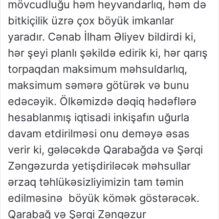
mövcudluğu həm heyvandarlıq, həm də
bitkiçilik üzrə çox böyük imkanlar
yaradır. Cənab İlham Əliyev bildirdi ki,
hər şeyi planlı şəkildə edirik ki, hər qarış
torpaqdan maksimum məhsuldarlıq,
maksimum səmərə götürək və bunu
edəcəyik. Ölkəmizdə dəqiq hədəflərə
hesablanmış iqtisadi inkişafın uğurla
davam etdirilməsi onu deməyə əsas
verir ki, gələcəkdə Qarabağda və Şərqi
Zəngəzurda yetişdiriləcək məhsullar
ərzaq təhlükəsizliyimizin tam təmin
edilməsinə böyük kömək göstərəcək.
Qarabağ və Şərqi Zəngəzur