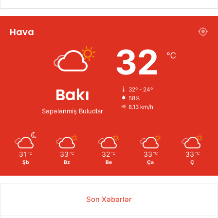
Hava
32
℃
Bakı
32º - 24º
58%
8.13 km/h
Səpələnmiş Buludlar
31
33
32
33
33
℃
℃
℃
℃
℃
Şb
Bz
Be
Ça
Ç
Son Xəbərlər