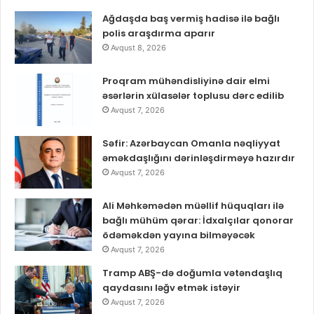
Ağdaşda baş vermiş hadisə ilə bağlı
polis araşdırma aparır
Avqust 8, 2026
Proqram mühəndisliyinə dair elmi
əsərlərin xülasələr toplusu dərc edilib
Avqust 7, 2026
Səfir: Azərbaycan Omanla nəqliyyat
əməkdaşlığını dərinləşdirməyə hazırdır
Avqust 7, 2026
Ali Məhkəmədən müəllif hüquqları ilə
bağlı mühüm qərar: İdxalçılar qonorar
ödəməkdən yayına bilməyəcək
Avqust 7, 2026
Tramp ABŞ-də doğumla vətəndaşlıq
qaydasını ləğv etmək istəyir
Avqust 7, 2026