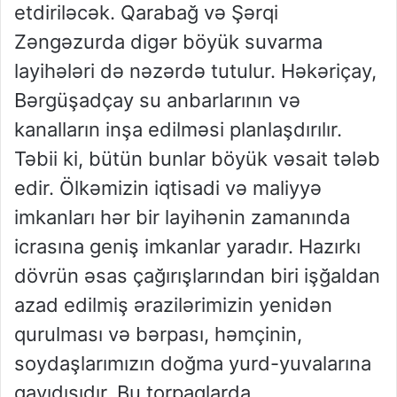
etdiriləcək. Qarabağ və Şərqi
Zəngəzurda digər böyük suvarma
layihələri də nəzərdə tutulur. Həkəriçay,
Bərgüşadçay su anbarlarının və
kanalların inşa edilməsi planlaşdırılır.
Təbii ki, bütün bunlar böyük vəsait tələb
edir. Ölkəmizin iqtisadi və maliyyə
imkanları hər bir layihənin zamanında
icrasına geniş imkanlar yaradır. Hazırkı
dövrün əsas çağırışlarından biri işğaldan
azad edilmiş ərazilərimizin yenidən
qurulması və bərpası, həmçinin,
soydaşlarımızın doğma yurd-yuvalarına
qayıdışıdır. Bu torpaqlarda