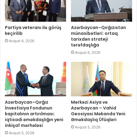
Partiya veteranı ilə görüş
Azərbaycan–Qırğızıstan
keçirilib
münasibətləri: ortaq
tarixdən strateji
Avqust 6, 2026
tərəfdaşlığa
Avqust 6, 2026
Azərbaycan–Qırğız
Mərkəzi Asiya və
İnvestisiya Fondunun
Azərbaycan – Vahid
kapitalının artırılması:
Geosiyasi Məkanda Yeni
iqtisadi əməkdaşlığın yeni
Əməkdaşlıq Üfüqləri
inkişaf mərhələsi
Avqust 5, 2026
Avqust 5, 2026