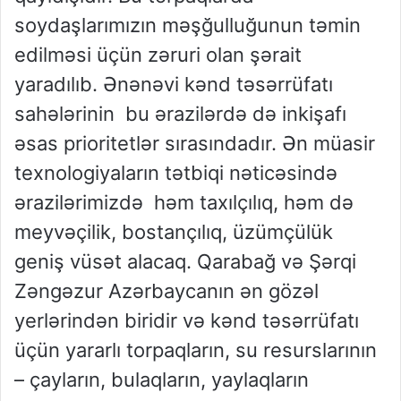
soydaşlarımızın məşğulluğunun təmin
edilməsi üçün zəruri olan şərait
yaradılıb. Ənənəvi kənd təsərrüfatı
sahələrinin bu ərazilərdə də inkişafı
əsas prioritetlər sırasındadır. Ən müasir
texnologiyaların tətbiqi nəticəsində
ərazilərimizdə həm taxılçılıq, həm də
meyvəçilik, bostançılıq, üzümçülük
geniş vüsət alacaq. Qarabağ və Şərqi
Zəngəzur Azərbaycanın ən gözəl
yerlərindən biridir və kənd təsərrüfatı
üçün yararlı torpaqların, su resurslarının
– çayların, bulaqların, yaylaqların