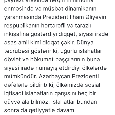
paytaxt arasında fərqin minimuma
enməsində və müsbət dinamikanın
yaranmasında Prezident İlham Əliyevin
respublikanın hərtərəfli və tarazlı
inkişafına göstərdiyi diqqət, siyasi iradə
əsas amil kimi diqqət çəkir. Dünya
təcrübəsi göstərir ki, uğurlu islahatlar
dövlət və hökumət başçılarının buna
siyasi iradə nümayiş etdirdiyi ölkələrdə
mümkündür. Azərbaycan Prezidenti
dəfələrlə bildirib ki, ölkəmizdə sosial-
iqtisadi islahatların qarşısını heç bir
qüvvə ala bilməz. İslahatlar bundan
sonra da qətiyyətlə davam