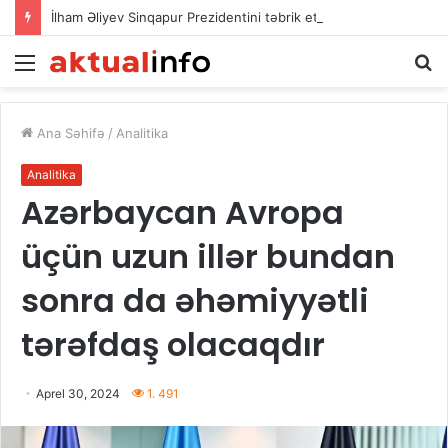
İlham Əliyev Sinqapur Prezidentini təbrik etdi
Menu
A
Ana Səhifə
/
Analitika
Analitika
Azərbaycan Avropa
üçün uzun illər bundan
sonra da əhəmiyyətli
tərəfdaş olacaqdır
Aprel 30, 2024
1. 491