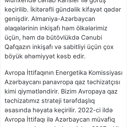
Münxendə cənab Kansler ilə görüş
keçirilib. İkitərəfli gündəlik kifayət qədər
genişdir. Almaniya-Azərbaycan
əlaqələrinin inkişafı həm ölkələrimiz
üçün, həm də bütövlükdə Cənubi
Qafqazın inkişafı və sabitliyi üçün çox
böyük əhəmiyyət kəsb edir.
Avropa İttifaqının Energetika Komissiyası
Azərbaycanı panavropa qaz təchizatçısı
kimi qiymətləndirir. Bizim Avropaya qaz
təchizatımız strateji tərəfdaşlıq
əsasında həyata keçirilir. 2022-ci ildə
Avropa İttifaqı ilə Azərbaycan müvafiq