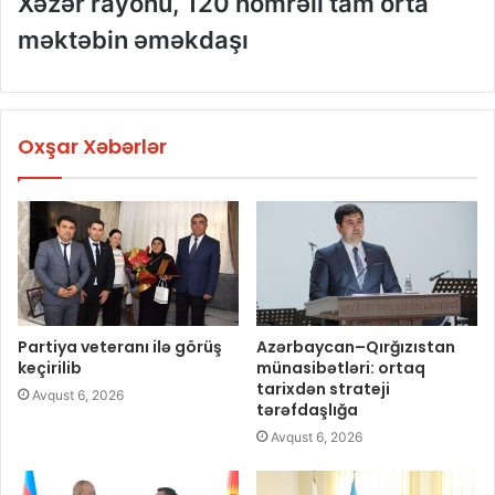
Xəzər rayonu, 120 nömrəli tam orta
məktəbin əməkdaşı
Oxşar Xəbərlər
Partiya veteranı ilə görüş
Azərbaycan–Qırğızıstan
keçirilib
münasibətləri: ortaq
tarixdən strateji
Avqust 6, 2026
tərəfdaşlığa
Avqust 6, 2026