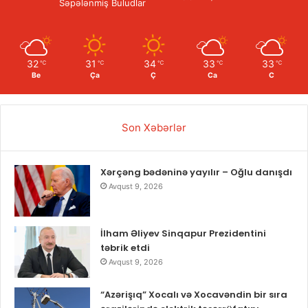
Səpələnmiş Buludlar
32
31
34
33
33
℃
℃
℃
℃
℃
Be
Ça
Ç
Ca
C
Son Xəbərlər
Xərçəng bədəninə yayılır – Oğlu danışdı
Avqust 9, 2026
İlham Əliyev Sinqapur Prezidentini
təbrik etdi
Avqust 9, 2026
“Azərişıq” Xocalı və Xocavəndin bir sıra