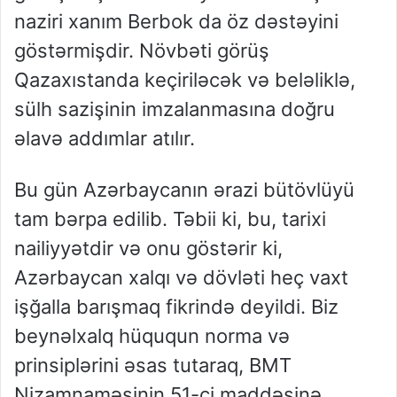
naziri xanım Berbok da öz dəstəyini
göstərmişdir. Növbəti görüş
Qazaxıstanda keçiriləcək və beləliklə,
sülh sazişinin imzalanmasına doğru
əlavə addımlar atılır.
Bu gün Azərbaycanın ərazi bütövlüyü
tam bərpa edilib. Təbii ki, bu, tarixi
nailiyyətdir və onu göstərir ki,
Azərbaycan xalqı və dövləti heç vaxt
işğalla barışmaq fikrində deyildi. Biz
beynəlxalq hüququn norma və
prinsiplərini əsas tutaraq, BMT
Nizamnaməsinin 51-ci maddəsinə