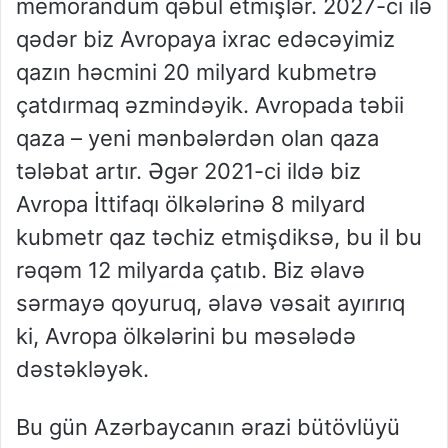
memorandum qəbul etmişlər. 2027-ci ilə
qədər biz Avropaya ixrac edəcəyimiz
qazın həcmini 20 milyard kubmetrə
çatdırmaq əzmindəyik. Avropada təbii
qaza – yeni mənbələrdən olan qaza
tələbat artır. Əgər 2021-ci ildə biz
Avropa İttifaqı ölkələrinə 8 milyard
kubmetr qaz təchiz etmişdiksə, bu il bu
rəqəm 12 milyarda çatıb. Biz əlavə
sərmayə qoyuruq, əlavə vəsait ayırırıq
ki, Avropa ölkələrini bu məsələdə
dəstəkləyək.
Bu gün Azərbaycanın ərazi bütövlüyü