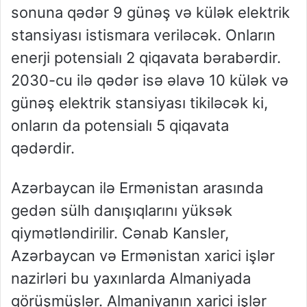
sonuna qədər 9 günəş və külək elektrik
stansiyası istismara veriləcək. Onların
enerji potensialı 2 qiqavata bərabərdir.
2030-cu ilə qədər isə əlavə 10 külək və
günəş elektrik stansiyası tikiləcək ki,
onların da potensialı 5 qiqavata
qədərdir.
Azərbaycan ilə Ermənistan arasında
gedən sülh danışıqlarını yüksək
qiymətləndirilir. Cənab Kansler,
Azərbaycan və Ermənistan xarici işlər
nazirləri bu yaxınlarda Almaniyada
görüşmüşlər. Almaniyanın xarici işlər