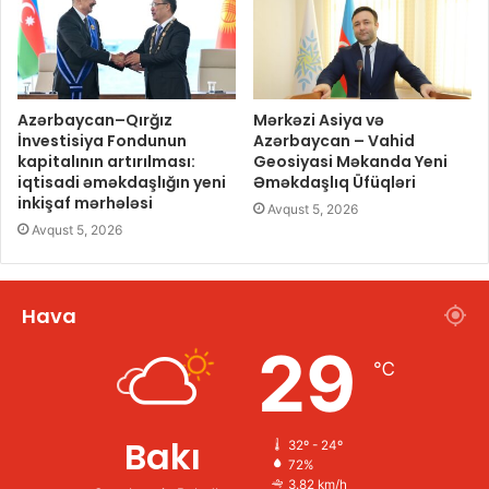
Azərbaycan–Qırğız
Mərkəzi Asiya və
İnvestisiya Fondunun
Azərbaycan – Vahid
kapitalının artırılması:
Geosiyasi Məkanda Yeni
iqtisadi əməkdaşlığın yeni
Əməkdaşlıq Üfüqləri
inkişaf mərhələsi
Avqust 5, 2026
Avqust 5, 2026
Hava
29
℃
Bakı
32º - 24º
72%
3.82 km/h