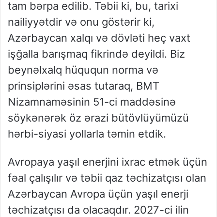
tam bərpa edilib. Təbii ki, bu, tarixi
nailiyyətdir və onu göstərir ki,
Azərbaycan xalqı və dövləti heç vaxt
işğalla barışmaq fikrində deyildi. Biz
beynəlxalq hüququn norma və
prinsiplərini əsas tutaraq, BMT
Nizamnaməsinin 51-ci maddəsinə
söykənərək öz ərazi bütövlüyümüzü
hərbi-siyasi yollarla təmin etdik.
Avropaya yaşıl enerjini ixrac etmək üçün
fəal çalışılır və təbii qaz təchizatçısı olan
Azərbaycan Avropa üçün yaşıl enerji
təchizatçısı da olacaqdır. 2027-ci ilin