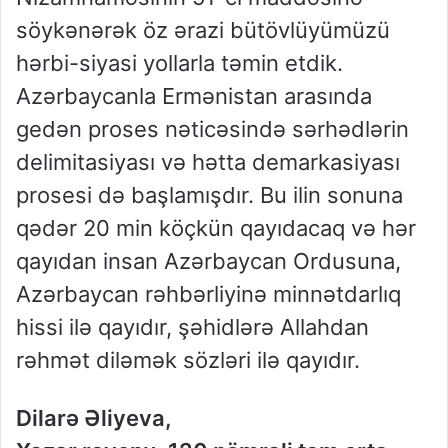
söykənərək öz ərazi bütövlüyümüzü
hərbi-siyasi yollarla təmin etdik.
Azərbaycanla Ermənistan arasında
gedən proses nəticəsində sərhədlərin
delimitasiyası və hətta demarkasiyası
prosesi də başlamışdır. Bu ilin sonuna
qədər 20 min köçkün qayıdacaq və hər
qayıdan insan Azərbaycan Ordusuna,
Azərbaycan rəhbərliyinə minnətdarlıq
hissi ilə qayıdır, şəhidlərə Allahdan
rəhmət diləmək sözləri ilə qayıdır.
Dilarə Əliyeva,