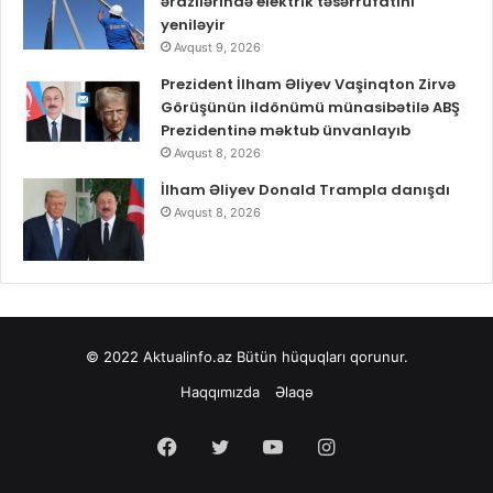
ərazilərində elektrik təsərrüfatını
yeniləyir
Avqust 9, 2026
Prezident İlham Əliyev Vaşinqton Zirvə
Görüşünün ildönümü münasibətilə ABŞ
Prezidentinə məktub ünvanlayıb
Avqust 8, 2026
İlham Əliyev Donald Trampla danışdı
Avqust 8, 2026
© 2022
Aktualinfo.az
Bütün hüquqları qorunur.
Haqqımızda
Əlaqə
Facebook
Twitter
YouTube
Instagram