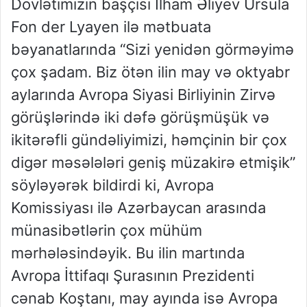
Dövlətimizin başçısı İlham Əliyev Ursula
Fon der Lyayen ilə mətbuata
bəyanatlarında “Sizi yenidən görməyimə
çox şadam. Biz ötən ilin may və oktyabr
aylarında Avropa Siyasi Birliyinin Zirvə
görüşlərində iki dəfə görüşmüşük və
ikitərəfli gündəliyimizi, həmçinin bir çox
digər məsələləri geniş müzakirə etmişik”
söyləyərək bildirdi ki, Avropa
Komissiyası ilə Azərbaycan arasında
münasibətlərin çox mühüm
mərhələsindəyik. Bu ilin martında
Avropa İttifaqı Şurasının Prezidenti
cənab Koştanı, may ayında isə Avropa