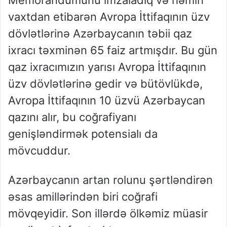
Memorandumunu imzaladıq və həmin
vaxtdan etibarən Avropa İttifaqının üzv
dövlətlərinə Azərbaycanın təbii qaz
ixracı təxminən 65 faiz artmışdır. Bu gün
qaz ixracımızın yarısı Avropa İttifaqının
üzv dövlətlərinə gedir və bütövlükdə,
Avropa İttifaqının 10 üzvü Azərbaycan
qazını alır, bu coğrafiyanı
genişləndirmək potensialı da
mövcuddur.
Azərbaycanın artan rolunu şərtləndirən
əsas amillərindən biri coğrafi
mövqeyidir. Son illərdə ölkəmiz müasir