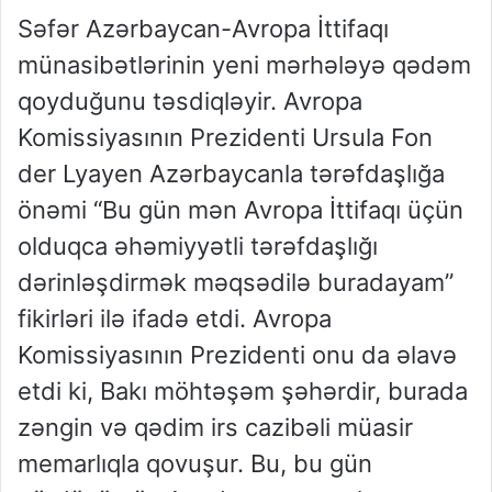
Səfər Azərbaycan-Avropa İttifaqı
münasibətlərinin yeni mərhələyə qədəm
qoyduğunu təsdiqləyir. Avropa
Komissiyasının Prezidenti Ursula Fon
der Lyayen Azərbaycanla tərəfdaşlığa
önəmi “Bu gün mən Avropa İttifaqı üçün
olduqca əhəmiyyətli tərəfdaşlığı
dərinləşdirmək məqsədilə buradayam”
fikirləri ilə ifadə etdi. Avropa
Komissiyasının Prezidenti onu da əlavə
etdi ki, Bakı möhtəşəm şəhərdir, burada
zəngin və qədim irs cazibəli müasir
memarlıqla qovuşur. Bu, bu gün