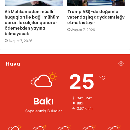
Ali Məhkəmədən müəllif
Tramp ABŞ-də doğumla
hüquqları ilə bağlı mühüm
vətəndaşlıq qaydasını ləğv
qərar: İdxalçılar qonorar
etmək istəyir
ödəməkdən yayına
Avqust 7, 2026
bilməyəcək
Avqust 7, 2026
Hava
25
℃
Bakı
34º - 24º
88%
3.57 km/h
Səpələnmiş Buludlar