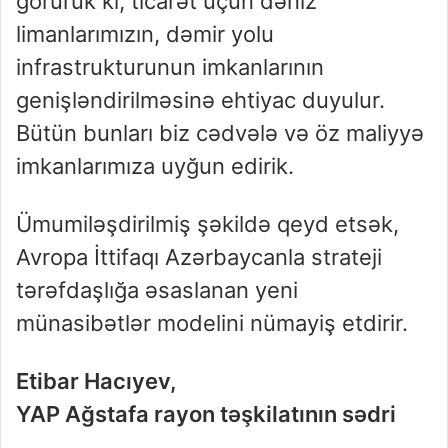
görürük ki, ticarət üçün dəniz
limanlarımızın, dəmir yolu
infrastrukturunun imkanlarının
genişləndirilməsinə ehtiyac duyulur.
Bütün bunları biz cədvələ və öz maliyyə
imkanlarımıza uyğun edirik.
Ümumiləşdirilmiş şəkildə qeyd etsək,
Avropa İttifaqı Azərbaycanla strateji
tərəfdaşlığa əsaslanan yeni
münasibətlər modelini nümayiş etdirir.
Etibar Hacıyev,
YAP Ağstafa rayon təşkilatının sədri