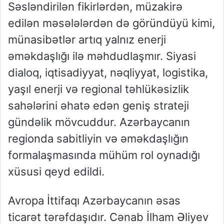
Səsləndirilən fikirlərdən, müzakirə
edilən məsələlərdən də göründüyü kimi,
münasibətlər artıq yalnız enerji
əməkdaşlığı ilə məhdudlaşmır. Siyasi
dialoq, iqtisadiyyat, nəqliyyat, logistika,
yaşıl enerji və regional təhlükəsizlik
sahələrini əhatə edən geniş strateji
gündəlik mövcuddur. Azərbaycanın
regionda sabitliyin və əməkdaşlığın
formalaşmasında mühüm rol oynadığı
xüsusi qeyd edildi.
Avropa İttifaqı Azərbaycanın əsas
ticarət tərəfdaşıdır. Cənab İlham Əliyev