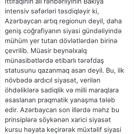
İttifaqının ali rəhbərliyinin Bakıya
intensiv səfərləri təsdiqləyir ki,
Azərbaycan artıq regionun deyil, daha
geniş coğrafiyanın siyasi gündəliyində
mühüm yer tutan dövlətlərdən birinə
çevrilib. Müasir beynəlxalq
münasibətlərdə etibarlı tərəfdaş
statusunu qazanmaq asan deyil. Bu, ilk
növbədə ardıcıl siyasət, verilən
öhdəliklərə sadiqlik və milli maraqlara
əsaslanan praqmatik yanaşma tələb
edir. Azərbaycan son illərdə məhz bu
prinsiplərə söykənən xarici siyasət
kursu həyata keçirərək müxtəlif siyasi