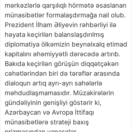
mərkəzlərlə qarşılıqlı hörmətə əsaslanan
münasibətlər formalaşdırmağa nail olub.
Prezident İlham Əliyevin rəhbərliyi ilə
həyata keçirilən balanslaşdırılmış
diplomatiya ölkəmizin beynəlxalq etimad
kapitalını əhəmiyyətli dərəcədə artırıb.
Bakıda keçirilən görüşün diqqətçəkən
cəhətlərindən biri də tərəflər arasında
dialoqun artıq ayrı-ayrı sahələrlə
məhdudlaşmamasıdır. Müzakirələrin
gündəliyinin genişliyi göstərir ki,
Azərbaycan və Avropa İttifaqı
münasibətlərə strateji baxış
prizmasından yanaşırlar.