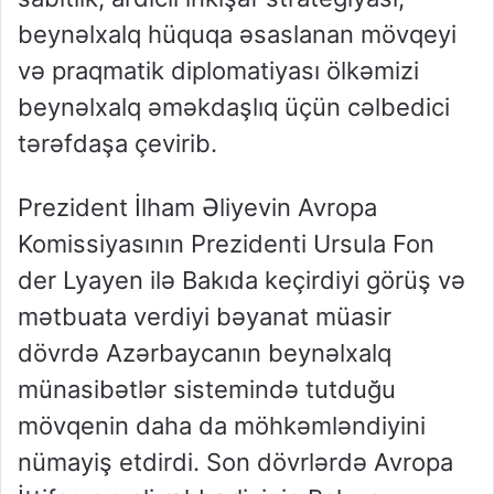
beynəlxalq hüquqa əsaslanan mövqeyi
və praqmatik diplomatiyası ölkəmizi
beynəlxalq əməkdaşlıq üçün cəlbedici
tərəfdaşa çevirib.
Prezident İlham Əliyevin Avropa
Komissiyasının Prezidenti Ursula Fon
der Lyayen ilə Bakıda keçirdiyi görüş və
mətbuata verdiyi bəyanat müasir
dövrdə Azərbaycanın beynəlxalq
münasibətlər sistemində tutduğu
mövqenin daha da möhkəmləndiyini
nümayiş etdirdi. Son dövrlərdə Avropa