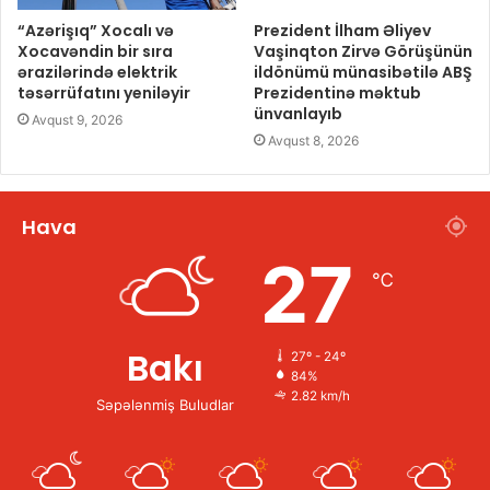
“Azərişıq” Xocalı və
Prezident İlham Əliyev
Xocavəndin bir sıra
Vaşinqton Zirvə Görüşünün
ərazilərində elektrik
ildönümü münasibətilə ABŞ
təsərrüfatını yeniləyir
Prezidentinə məktub
ünvanlayıb
Avqust 9, 2026
Avqust 8, 2026
Hava
27
℃
Bakı
27º - 24º
84%
2.82 km/h
Səpələnmiş Buludlar