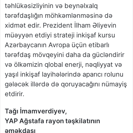
təhlükəsizliyinin və beynəlxalq
tərəfdaşlığın möhkəmlənməsinə də
xidmət edir. Prezident İlham Əliyevin
müəyyən etdiyi strateji inkişaf kursu
Azərbaycanın Avropa üçün etibarlı
tərəfdaş mövqeyini daha da gücləndirir
və ölkəmizin qlobal enerji, nəqliyyat və
yaşıl inkişaf layihələrində aparıcı rolunu
gələcək illərdə də qoruyacağını nümayiş
etdirir.
Tağı İmamverdiyev,
YAP Ağstafa rayon təşkilatının
əməkdaşı