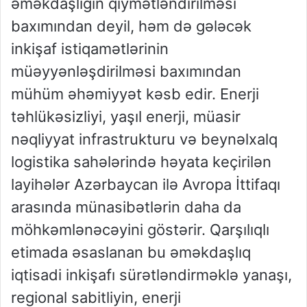
əməkdaşlığın qiymətləndirilməsi
baxımından deyil, həm də gələcək
inkişaf istiqamətlərinin
müəyyənləşdirilməsi baxımından
mühüm əhəmiyyət kəsb edir. Enerji
təhlükəsizliyi, yaşıl enerji, müasir
nəqliyyat infrastrukturu və beynəlxalq
logistika sahələrində həyata keçirilən
layihələr Azərbaycan ilə Avropa İttifaqı
arasında münasibətlərin daha da
möhkəmlənəcəyini göstərir. Qarşılıqlı
etimada əsaslanan bu əməkdaşlıq
iqtisadi inkişafı sürətləndirməklə yanaşı,
regional sabitliyin, enerji