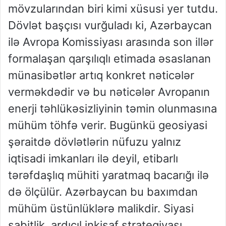
mövzularından biri kimi xüsusi yer tutdu.
Dövlət başçısı vurğuladı ki, Azərbaycan
ilə Avropa Komissiyası arasında son illər
formalaşan qarşılıqlı etimada əsaslanan
münasibətlər artıq konkret nəticələr
verməkdədir və bu nəticələr Avropanın
enerji təhlükəsizliyinin təmin olunmasına
mühüm töhfə verir. Bugünkü geosiyasi
şəraitdə dövlətlərin nüfuzu yalnız
iqtisadi imkanları ilə deyil, etibarlı
tərəfdaşlıq mühiti yaratmaq bacarığı ilə
də ölçülür. Azərbaycan bu baxımdan
mühüm üstünlüklərə malikdir. Siyasi
sabitlik, ardıcıl inkişaf strategiyası,