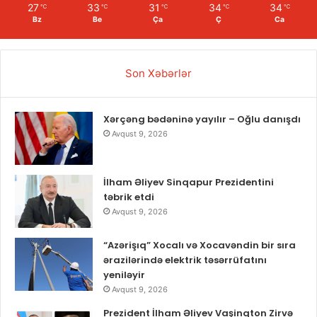
27
33
31
34
34
℃
℃
℃
℃
℃
Bz
Be
Ça
Ç
Ca
Son Xəbərlər
Xərçəng bədəninə yayılır – Oğlu danışdı
Avqust 9, 2026
İlham Əliyev Sinqapur Prezidentini
təbrik etdi
Avqust 9, 2026
“Azərişıq” Xocalı və Xocavəndin bir sıra
ərazilərində elektrik təsərrüfatını
yeniləyir
Avqust 9, 2026
Prezident İlham Əliyev Vaşinqton Zirvə