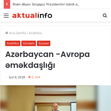
İlham Əliyev Sinqapur Prezidentini təbrik etdi
Menu
A
Ana Səhifə
/
Analitika
Analitika
Gündəm
Siyasət
Azərbaycan -Avropa
əməkdaşlığı
İyul 9, 2026
2. 214