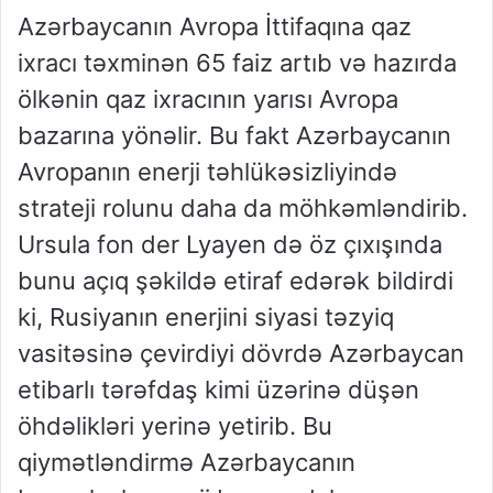
Azərbaycanın Avropa İttifaqına qaz
ixracı təxminən 65 faiz artıb və hazırda
ölkənin qaz ixracının yarısı Avropa
bazarına yönəlir. Bu fakt Azərbaycanın
Avropanın enerji təhlükəsizliyində
strateji rolunu daha da möhkəmləndirib.
Ursula fon der Lyayen də öz çıxışında
bunu açıq şəkildə etiraf edərək bildirdi
ki, Rusiyanın enerjini siyasi təzyiq
vasitəsinə çevirdiyi dövrdə Azərbaycan
etibarlı tərəfdaş kimi üzərinə düşən
öhdəlikləri yerinə yetirib. Bu
qiymətləndirmə Azərbaycanın