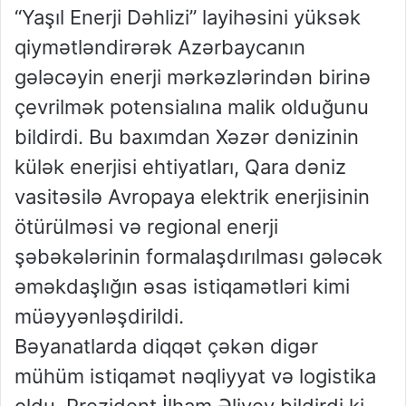
“Yaşıl Enerji Dəhlizi” layihəsini yüksək
qiymətləndirərək Azərbaycanın
gələcəyin enerji mərkəzlərindən birinə
çevrilmək potensialına malik olduğunu
bildirdi. Bu baxımdan Xəzər dənizinin
külək enerjisi ehtiyatları, Qara dəniz
vasitəsilə Avropaya elektrik enerjisinin
ötürülməsi və regional enerji
şəbəkələrinin formalaşdırılması gələcək
əməkdaşlığın əsas istiqamətləri kimi
müəyyənləşdirildi.
Bəyanatlarda diqqət çəkən digər
mühüm istiqamət nəqliyyat və logistika