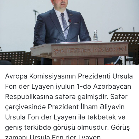
Avropa Komissiyasının Prezidenti Ursula
Fon der Lyayen iyulun 1-də Azərbaycan
Respublikasına səfərə gəlmişdir. Səfər
çərçivəsində Prezident İlham Əliyevin
Ursula Fon der Lyayen ilə təkbətək və
geniş tərkibdə görüşü olmuşdur. Görüş
zamanı Ursula Fon der Lyayen