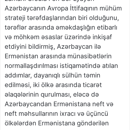
Azərbaycanın Avropa İttifaqının mühüm
strateji tərəfdaşlarından biri olduğunu,
tərəflər arasında əməkdaşlığın etibarlı
və möhkəm əsaslar üzərində inkişaf
etdiyini bildirmiş, Azərbaycan ilə
Ermənistan arasında münasibətlərin
normallaşdırılması istiqamətində atılan
addımlar, dayanıqlı sülhün təmin
edilməsi, iki ölkə arasında ticarət
əlaqələrinin qurulması, eləcə də
Azərbaycandan Ermənistana neft və
neft məhsullarının ixracı və üçüncü
ölkələrdən Ermənistana göndərilən