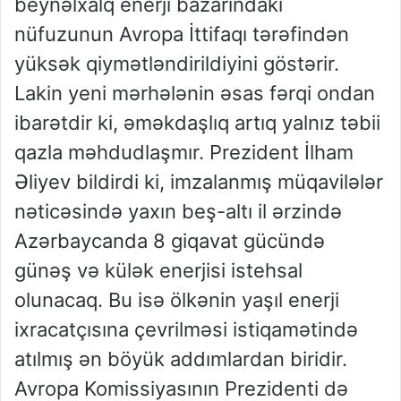
beynəlxalq enerji bazarındakı
nüfuzunun Avropa İttifaqı tərəfindən
yüksək qiymətləndirildiyini göstərir.
Lakin yeni mərhələnin əsas fərqi ondan
ibarətdir ki, əməkdaşlıq artıq yalnız təbii
qazla məhdudlaşmır. Prezident İlham
Əliyev bildirdi ki, imzalanmış müqavilələr
nəticəsində yaxın beş-altı il ərzində
Azərbaycanda 8 giqavat gücündə
günəş və külək enerjisi istehsal
olunacaq. Bu isə ölkənin yaşıl enerji
ixracatçısına çevrilməsi istiqamətində
atılmış ən böyük addımlardan biridir.
Avropa Komissiyasının Prezidenti də