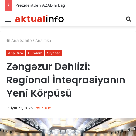
Prezidentdən AZAL-la bağlı FƏRMAN
Menu
A
Ana Səhifə
/
Analitika
Analitika
Gündəm
Siyasət
Zəngəzur Dəhlizi:
Regional İnteqrasiyanın
Yeni Körpüsü
İyul 22, 2025
2. 015