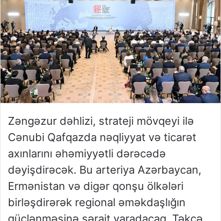
Zəngəzur dəhlizi, strateji mövqeyi ilə
Cənubi Qafqazda nəqliyyat və ticarət
axınlarını əhəmiyyətli dərəcədə
dəyişdirəcək. Bu arteriya Azərbaycan,
Ermənistan və digər qonşu ölkələri
birləşdirərək regional əməkdaşlığın
güclənməsinə şərait yaradacaq. Təkcə