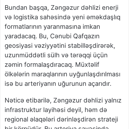
Bundan başqa, Zəngəzur dəhlizi enerji
və logistika sahəsində yeni əməkdaşlıq
formatlarının yaranmasına imkan
yaradacaq. Bu, Cənubi Qafqazın
geosiyasi vəziyyətini stabilləşdirərək,
uzunmüddətli sülh və tərəqqi üçün
zəmin formalaşdıracaq. Müxtəlif
ölkələrin maraqlarının uyğunlaşdırılması
isə bu arteriyanın uğurunun açarıdır.
Nəticə etibarilə, Zəngəzur dəhlizi yalnız
infrastruktur layihəsi deyil, həm də
regional əlaqələri dərinləşdirən strateji
bir körpüdür. Bu arteriya sayəsində