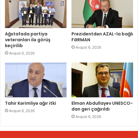
Ağstafada partiya
Prezidentdən AZAL-la bağlı
veteranları ilə görüş
FƏRMAN
keçirilib
Avqust 6, 2026
Avqust 6, 2026
Tahir Kərimliyə ağır itki
Elman Abdullayev UNESCO-
dan geri çağırıldı
Avqust 6, 2026
Avqust 6, 2026