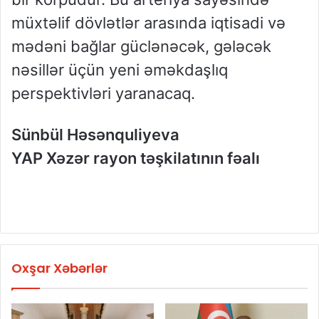
müxtəlif dövlətlər arasında iqtisadi və
mədəni bağlar güclənəcək, gələcək
nəsillər üçün yeni əməkdaşlıq
perspektivləri yaranacaq.
Sünbül Həsənquliyeva
YAP Xəzər rayon təşkilatının fəalı
Oxşar Xəbərlər