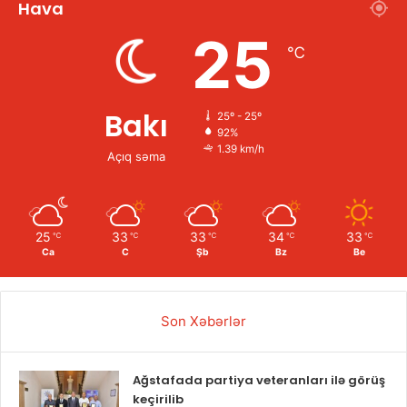
Hava
25
℃
Bakı
25º - 25º
92%
1.39 km/h
Açıq səma
25
33
33
34
33
℃
℃
℃
℃
℃
Ca
C
Şb
Bz
Be
Son Xəbərlər
Ağstafada partiya veteranları ilə görüş
keçirilib