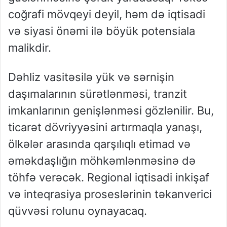
coğrafi mövqeyi deyil, həm də iqtisadi
və siyasi önəmi ilə böyük potensiala
malikdir.
Dəhliz vasitəsilə yük və sərnişin
daşımalarının sürətlənməsi, tranzit
imkanlarının genişlənməsi gözlənilir. Bu,
ticarət dövriyyəsini artırmaqla yanaşı,
ölkələr arasında qarşılıqlı etimad və
əməkdaşlığın möhkəmlənməsinə də
töhfə verəcək. Regional iqtisadi inkişaf
və inteqrasiya proseslərinin təkanverici
qüvvəsi rolunu oynayacaq.