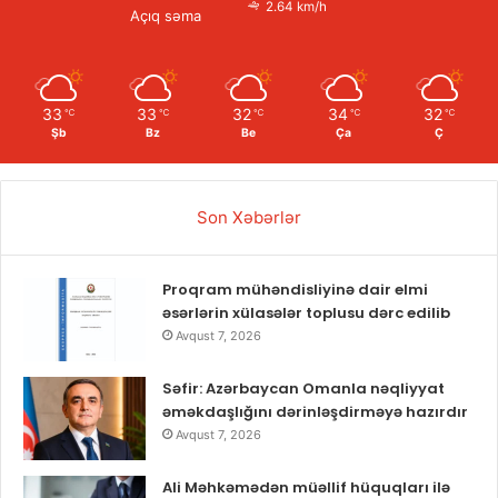
2.64 km/h
Açıq səma
33
33
32
34
32
℃
℃
℃
℃
℃
Şb
Bz
Be
Ça
Ç
Son Xəbərlər
Proqram mühəndisliyinə dair elmi
əsərlərin xülasələr toplusu dərc edilib
Avqust 7, 2026
Səfir: Azərbaycan Omanla nəqliyyat
əməkdaşlığını dərinləşdirməyə hazırdır
Avqust 7, 2026
Ali Məhkəmədən müəllif hüquqları ilə