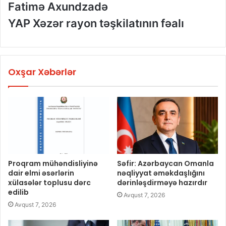
Fatimə Axundzadə
YAP Xəzər rayon təşkilatının fəalı
Oxşar Xəbərlər
Proqram mühəndisliyinə
Səfir: Azərbaycan Omanla
dair elmi əsərlərin
nəqliyyat əməkdaşlığını
xülasələr toplusu dərc
dərinləşdirməyə hazırdır
edilib
Avqust 7, 2026
Avqust 7, 2026