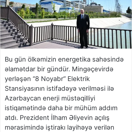
Bu gün ölkəmizin energetika sahəsində
əlamətdar bir gündür. Mingəçevirdə
yerləşən “8 Noyabr” Elektrik
Stansiyasının istifadəyə verilməsi ilə
Azərbaycan enerji müstəqilliyi
istiqamətində daha bir mühüm addım
atdı. Prezident İlham Əliyevin açılış
mərasimində iştirakı layihəyə verilən