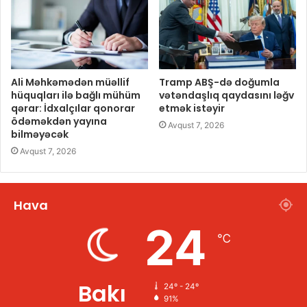
Ali Məhkəmədən müəllif
Tramp ABŞ-də doğumla
hüquqları ilə bağlı mühüm
vətəndaşlıq qaydasını ləğv
qərar: İdxalçılar qonorar
etmək istəyir
ödəməkdən yayına
Avqust 7, 2026
bilməyəcək
Avqust 7, 2026
Hava
24
℃
Bakı
24º - 24º
91%