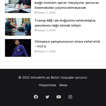
bağlı mühüm qərar: İdxalçılar qonorar
ödəməkdən yayına bilməyəcək
Avqust 7, 2026
Tramp ABŞ-də doğumla vətəndaşlıq
qaydasını ləğv etmək istəyir
Avqust 7, 2026
Olimpiya çempionunun atası vəfat etdi
– FOTO
Avqust 7, 2026
© 2022
Aktualinfo.az
Bütün hüquqları qorunur.
Haqqımızda
Əlaqə
Facebook
Twitter
YouTube
Instagram