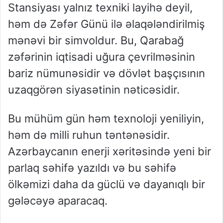
Stansiyası yalnız texniki layihə deyil,
həm də Zəfər Günü ilə əlaqələndirilmiş
mənəvi bir simvoldur. Bu, Qarabağ
zəfərinin iqtisadi uğura çevrilməsinin
bariz nümunəsidir və dövlət başçısının
uzaqgörən siyasətinin nəticəsidir.
Bu mühüm gün həm texnoloji yeniliyin,
həm də milli ruhun təntənəsidir.
Azərbaycanın enerji xəritəsində yeni bir
parlaq səhifə yazıldı və bu səhifə
ölkəmizi daha da güclü və dayanıqlı bir
gələcəyə aparacaq.