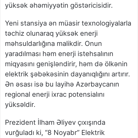
yüksək əhəmiyyətin göstəricisidir.
Yeni stansiya ən müasir texnologiyalarla
təchiz olunaraq yüksək enerji
məhsuldarlığına malikdir. Onun
yaradılması həm enerji istehsalının
miqyasını genişləndirir, həm də ölkənin
elektrik şəbəkəsinin dayanıqlığını artırır.
Ən əsası isə bu layihə Azərbaycanın
regional enerji ixrac potensialını
yüksəldir.
Prezident İlham Əliyev çıxışında
vurğuladı ki, “8 Noyabr” Elektrik